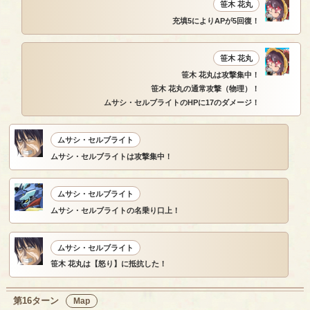
笹木 花丸
充填5によりAPが5回復！
笹木 花丸
笹木 花丸は攻撃集中！
笹木 花丸の通常攻撃（物理）！
ムサシ・セルブライトのHPに17のダメージ！
ムサシ・セルブライト
ムサシ・セルブライトは攻撃集中！
ムサシ・セルブライト
ムサシ・セルブライトの名乗り口上！
ムサシ・セルブライト
笹木 花丸は【怒り】に抵抗した！
第16ターン
Map