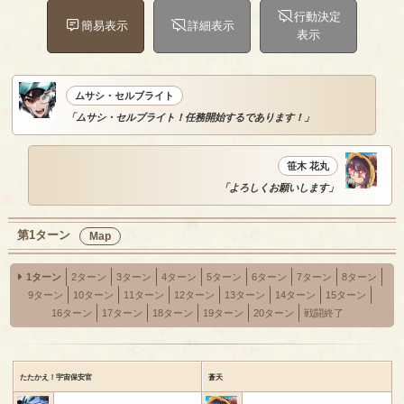
行動決定
簡易表示
詳細表示
表示
ムサシ・セルブライト
「ムサシ・セルブライト！任務開始するであります！」
笹木 花丸
「よろしくお願いします」
第1ターン
Map
1ターン
2ターン
3ターン
4ターン
5ターン
6ターン
7ターン
8ターン
9ターン
10ターン
11ターン
12ターン
13ターン
14ターン
15ターン
16ターン
17ターン
18ターン
19ターン
20ターン
戦闘終了
たたかえ！宇宙保安官
蒼天