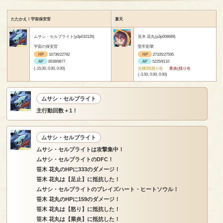
たたかえ！宇宙保安官
蒼天
ムサシ・セルブライト(p3p010126)
笹木 花丸(p3p008689)
宇宙の保安官
堅牢彩華
HP
16736/22792
HP
27105/27595
AP
8539/9877
AP
5225/9110
(-15.00, 0.00, 0.00)
光輝25(残り8)
業炎(残り4)
(-3.50, 0.00, 0.00)
ムサシ・セルブライト
主行動回数＋1！
ムサシ・セルブライト
ムサシ・セルブライトは攻撃集中！
ムサシ・セルブライトのDFC！
笹木 花丸のHPに333のダメージ！
笹木 花丸は【足止】に抵抗した！
ムサシ・セルブライトのブレイズハート・ヒートソウル！
笹木 花丸のHPに159のダメージ！
笹木 花丸は【怒り】に抵抗した！
笹木 花丸は【業炎】に抵抗した！