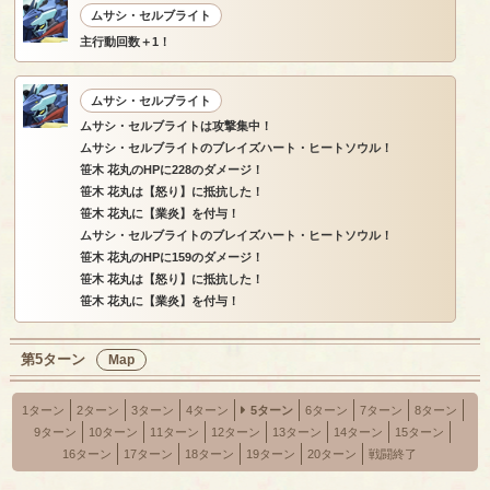
ムサシ・セルブライト
主行動回数＋1！
ムサシ・セルブライト
ムサシ・セルブライトは攻撃集中！
ムサシ・セルブライトのブレイズハート・ヒートソウル！
笹木 花丸のHPに228のダメージ！
笹木 花丸は【怒り】に抵抗した！
笹木 花丸に【業炎】を付与！
ムサシ・セルブライトのブレイズハート・ヒートソウル！
笹木 花丸のHPに159のダメージ！
笹木 花丸は【怒り】に抵抗した！
笹木 花丸に【業炎】を付与！
第5ターン
Map
1ターン
2ターン
3ターン
4ターン
5ターン
6ターン
7ターン
8ターン
9ターン
10ターン
11ターン
12ターン
13ターン
14ターン
15ターン
16ターン
17ターン
18ターン
19ターン
20ターン
戦闘終了