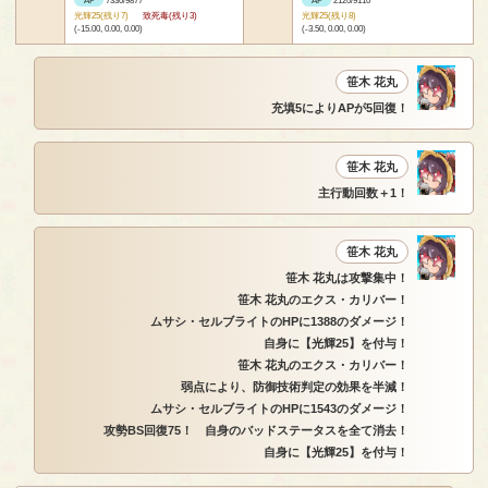
AP
7330/9877
AP
2120/9110
光輝25(残り7)
致死毒(残り3)
光輝25(残り8)
(-15.00, 0.00, 0.00)
(-3.50, 0.00, 0.00)
笹木 花丸
充填5によりAPが5回復！
笹木 花丸
主行動回数＋1！
笹木 花丸
笹木 花丸は攻撃集中！
笹木 花丸のエクス・カリバー！
ムサシ・セルブライトのHPに1388のダメージ！
自身に【光輝25】を付与！
笹木 花丸のエクス・カリバー！
弱点により、防御技術判定の効果を半減！
ムサシ・セルブライトのHPに1543のダメージ！
攻勢BS回復75！ 自身のバッドステータスを全て消去！
自身に【光輝25】を付与！