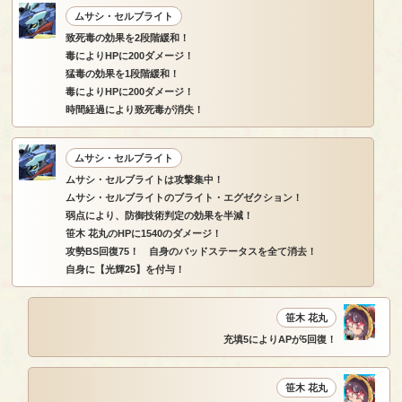
ムサシ・セルブライト
致死毒の効果を2段階緩和！
毒によりHPに200ダメージ！
猛毒の効果を1段階緩和！
毒によりHPに200ダメージ！
時間経過により致死毒が消失！
ムサシ・セルブライト
ムサシ・セルブライトは攻撃集中！
ムサシ・セルブライトのブライト・エグゼクション！
弱点により、防御技術判定の効果を半減！
笹木 花丸のHPに1540のダメージ！
攻勢BS回復75！ 自身のバッドステータスを全て消去！
自身に【光輝25】を付与！
笹木 花丸
充填5によりAPが5回復！
笹木 花丸