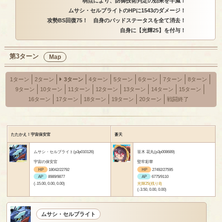
弱点により、防御技術判定の効果を半減！
ムサシ・セルブライトのHPに1543のダメージ！
攻勢BS回復75！ 自身のバッドステータスを全て消去！
自身に【光輝25】を付与！
第3ターン
Map
1ターン
2ターン
3ターン
4ターン
5ターン
6ターン
7ターン
8ターン
9ターン
10ターン
11ターン
12ターン
13ターン
14ターン
15ターン
16ターン
17ターン
18ターン
19ターン
20ターン
戦闘終了
たたかえ！宇宙保安官
蒼天
ムサシ・セルブライト(p3p010126)
笹木 花丸(p3p008689)
宇宙の保安官
堅牢彩華
HP
18042/22792
HP
27492/27595
AP
8989/9877
AP
6775/9110
(-15.00, 0.00, 0.00)
光輝25(残り8)
(-3.50, 0.00, 0.00)
ムサシ・セルブライト