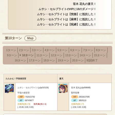
笹木 花丸の蒼天！
ムサシ・セルブライトのHPに18のダメージ！
ムサシ・セルブライトは【恍惚】に抵抗した！
ムサシ・セルブライトは【麻痺】に抵抗した！
ムサシ・セルブライトは【呪縛】に抵抗した！
第10ターン
Map
1ターン
2ターン
3ターン
4ターン
5ターン
6ターン
7ターン
8ターン
9ターン
10ターン
11ターン
12ターン
13ターン
14ターン
15ターン
16ターン
17ターン
18ターン
19ターン
20ターン
戦闘終了
たたかえ！宇宙保安官
蒼天
ムサシ・セルブライト(p3p010126)
笹木 花丸(p3p008689)
宇宙の保安官
堅牢彩華
HP
7020/22792
HP
26026/27595
AP
6874/9877
AP
385/9110
光輝25(残り5)
致死毒(残り1)
光輝25(残り7)
(-15.00, 0.00, 0.00)
(-3.50, 0.00, 0.00)