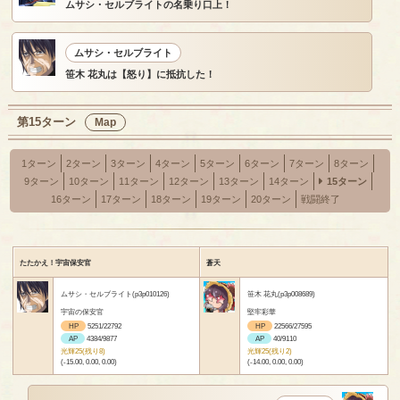
ムサシ・セルブライトの名乗り口上！
ムサシ・セルブライト
笹木 花丸は【怒り】に抵抗した！
第15ターン
Map
1ターン
2ターン
3ターン
4ターン
5ターン
6ターン
7ターン
8ターン
9ターン
10ターン
11ターン
12ターン
13ターン
14ターン
15ターン
16ターン
17ターン
18ターン
19ターン
20ターン
戦闘終了
たたかえ！宇宙保安官
蒼天
ムサシ・セルブライト(p3p010126)
笹木 花丸(p3p008689)
宇宙の保安官
堅牢彩華
HP
5251/22792
HP
22566/27595
AP
4384/9877
AP
40/9110
光輝25(残り8)
光輝25(残り2)
(-15.00, 0.00, 0.00)
(-14.00, 0.00, 0.00)