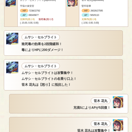
ムサシ・セルブライト(p3p010126)
笹木 花丸(p3p008689)
宇宙の保安官
堅牢彩華
HP
7238/22792
HP
26026/27595
AP
6904/9877
AP
565/9110
光輝25(残り6)
致死毒(残り2)
光輝25(残り8)
(-15.00, 0.00, 0.00)
(-3.50, 0.00, 0.00)
ムサシ・セルブライト
致死毒の効果を2段階緩和！
毒によりHPに200ダメージ！
ムサシ・セルブライト
ムサシ・セルブライトは攻撃集中！
ムサシ・セルブライトの名乗り口上！
笹木 花丸は【怒り】に抵抗した！
笹木 花丸
充填5によりAPが5回復！
笹木 花丸
笹木 花丸は攻撃集中！