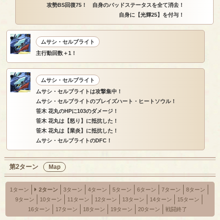
攻勢BS回復75！ 自身のバッドステータスを全て消去！
自身に【光輝25】を付与！
ムサシ・セルブライト
主行動回数＋1！
ムサシ・セルブライト
ムサシ・セルブライトは攻撃集中！
ムサシ・セルブライトのブレイズハート・ヒートソウル！
笹木 花丸のHPに103のダメージ！
笹木 花丸は【怒り】に抵抗した！
笹木 花丸は【業炎】に抵抗した！
ムサシ・セルブライトのDFC！
第2ターン
Map
1ターン
2ターン
3ターン
4ターン
5ターン
6ターン
7ターン
8ターン
9ターン
10ターン
11ターン
12ターン
13ターン
14ターン
15ターン
16ターン
17ターン
18ターン
19ターン
20ターン
戦闘終了