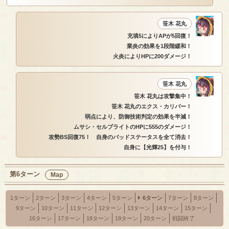
笹木 花丸
充填5によりAPが5回復！
業炎の効果を1段階緩和！
火炎によりHPに200ダメージ！
笹木 花丸
笹木 花丸は攻撃集中！
笹木 花丸のエクス・カリバー！
弱点により、防御技術判定の効果を半減！
ムサシ・セルブライトのHPに555のダメージ！
攻勢BS回復75！ 自身のバッドステータスを全て消去！
自身に【光輝25】を付与！
第6ターン
Map
1ターン
2ターン
3ターン
4ターン
5ターン
6ターン
7ターン
8ターン
9ターン
10ターン
11ターン
12ターン
13ターン
14ターン
15ターン
16ターン
17ターン
18ターン
19ターン
20ターン
戦闘終了