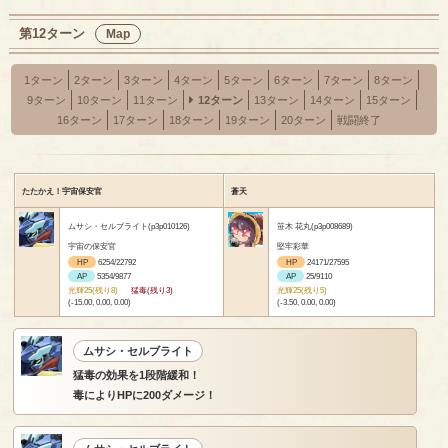
第12ターン
Map
1ターン
2ターン
3ターン
4ターン
5ターン
6ターン
7ターン
8ターン
9ターン
10ターン
11ターン
12ターン
13ターン
14ターン
15ターン
16ターン
17ターン
18ターン
19ターン
20ターン
戦闘終了
たたかえ！宇宙保安官
蒼天
ムサシ・セルブライト(p3p010126)
笹木 花丸(p3p008689)
宇宙の保安官
堅牢彩華
HP
6254/22792
HP
24171/27595
AP
5354/9877
AP
25/9110
光輝25(残り8)
猛毒(残り3)
光輝25(残り5)
(-15.00, 0.00, 0.00)
(-3.50, 0.00, 0.00)
ムサシ・セルブライト
猛毒の効果を1段階緩和！
毒によりHPに200ダメージ！