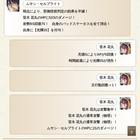
ムサシ・セルブライト
弱点により、防御技術判定の効果を半減！
笹木 花丸のHPに523のダメージ！
攻勢BS回復75！ 自身のバッドステータスを全て消去！
自身に【光輝25】を付与！
笹木 花丸
充填5によりAPが5回復！
時間経過により光輝25が消失！
笹木 花丸
主行動回数＋1！
笹木 花丸
笹木 花丸は攻撃集中！
笹木 花丸の通常攻撃（物理）！
笹木 花丸の通常攻撃（物理）！
ムサシ・セルブライトのHPに21のダメージ！