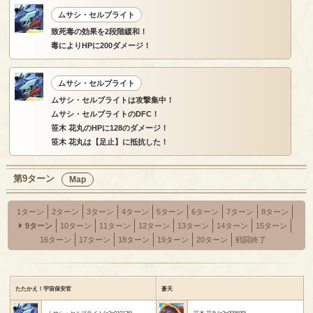
ムサシ・セルブライト
致死毒の効果を2段階緩和！
毒によりHPに200ダメージ！
ムサシ・セルブライト
ムサシ・セルブライトは攻撃集中！
ムサシ・セルブライトのDFC！
笹木 花丸のHPに128のダメージ！
笹木 花丸は【足止】に抵抗した！
第9ターン
Map
1ターン
2ターン
3ターン
4ターン
5ターン
6ターン
7ターン
8ターン
9ターン
10ターン
11ターン
12ターン
13ターン
14ターン
15ターン
16ターン
17ターン
18ターン
19ターン
20ターン
戦闘終了
たたかえ！宇宙保安官
蒼天