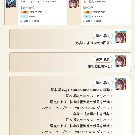
ムサシ・セルブライト(p3p010126)
笹木 花丸(p3p008689)
宇宙の保安官
堅牢彩華
HP
22792/22792
HP
27595/27595
AP
9877/9877
AP
9110/9110
(-15.00, 0.00, 0.00)
(15.00, 0.00, 0.00)
笹木 花丸
充填5によりAPが0回復！
笹木 花丸
主行動回数＋1！
笹木 花丸
笹木 花丸は(-3.500, 0.000, 0.000)に移動！
笹木 花丸のエクス・カリバー！
弱点により、防御技術判定の効果を半減！
ムサシ・セルブライトのHPに1664のダメージ！
自身に【光輝25】を付与！
笹木 花丸のエクス・カリバー！
弱点により、防御技術判定の効果を半減！
ムサシ・セルブライトのHPに1543のダメージ！