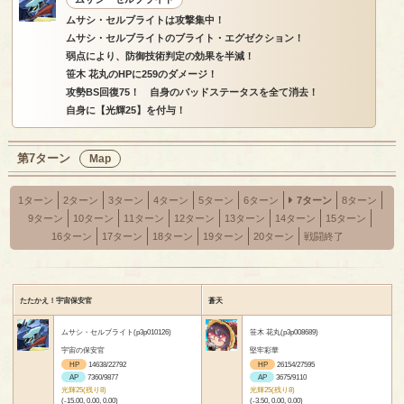
ムサシ・セルブライトは攻撃集中！
ムサシ・セルブライトのブライト・エグゼクション！
弱点により、防御技術判定の効果を半減！
笹木 花丸のHPに259のダメージ！
攻勢BS回復75！ 自身のバッドステータスを全て消去！
自身に【光輝25】を付与！
第7ターン
Map
1ターン
2ターン
3ターン
4ターン
5ターン
6ターン
7ターン
8ターン
9ターン
10ターン
11ターン
12ターン
13ターン
14ターン
15ターン
16ターン
17ターン
18ターン
19ターン
20ターン
戦闘終了
たたかえ！宇宙保安官
蒼天
ムサシ・セルブライト(p3p010126)
笹木 花丸(p3p008689)
宇宙の保安官
堅牢彩華
HP
14638/22792
HP
26154/27595
AP
7360/9877
AP
3675/9110
光輝25(残り8)
光輝25(残り8)
(-15.00, 0.00, 0.00)
(-3.50, 0.00, 0.00)