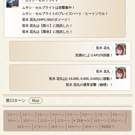
ムサシ・セルブライト
ムサシ・セルブライトは攻撃集中！
ムサシ・セルブライトのブレイズハート・ヒートソウル！
笹木 花丸のHPに65のダメージ！
笹木 花丸は【怒り】に抵抗した！
笹木 花丸は【業炎】に抵抗した！
笹木 花丸
充填5によりAPが5回復！
笹木 花丸
笹木 花丸は(-14.000, 0.000, 0.000)に移動！
笹木 花丸の通常攻撃（物理）！
第13ターン
Map
1ターン
2ターン
3ターン
4ターン
5ターン
6ターン
7ターン
8ターン
9ターン
10ターン
11ターン
12ターン
13ターン
14ターン
15ターン
16ターン
17ターン
18ターン
19ターン
20ターン
戦闘終了