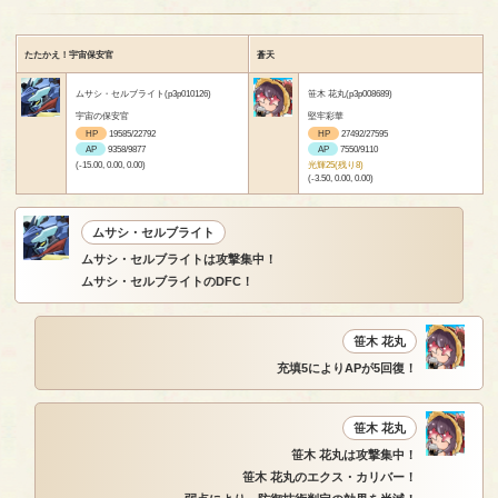
たたかえ！宇宙保安官
蒼天
ムサシ・セルブライト(p3p010126)
笹木 花丸(p3p008689)
宇宙の保安官
堅牢彩華
HP
19585/22792
HP
27492/27595
AP
9358/9877
AP
7550/9110
(-15.00, 0.00, 0.00)
光輝25(残り8)
(-3.50, 0.00, 0.00)
ムサシ・セルブライト
ムサシ・セルブライトは攻撃集中！
ムサシ・セルブライトのDFC！
笹木 花丸
充填5によりAPが5回復！
笹木 花丸
笹木 花丸は攻撃集中！
笹木 花丸のエクス・カリバー！