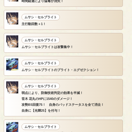
時間経過により猛毒が消失！
ムサシ・セルブライト
主行動回数＋1！
ムサシ・セルブライト
ムサシ・セルブライトは攻撃集中！
ムサシ・セルブライト
ムサシ・セルブライトのブライト・エグゼクション！
ムサシ・セルブライト
弱点により、防御技術判定の効果を半減！
笹木 花丸のHPに1540のダメージ！
攻勢BS回復75！ 自身のバッドステータスを全て消去！
自身に【光輝25】を付与！
ムサシ・セルブライト