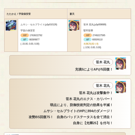
たたかえ！宇宙保安官
蒼天
ムサシ・セルブライト(p3p010126)
笹木 花丸(p3p008689)
宇宙の保安官
堅牢彩華
HP
17630/22792
HP
27492/27595
AP
8839/9877
AP
6000/9110
(-15.00, 0.00, 0.00)
光輝25(残り8)
(-3.50, 0.00, 0.00)
笹木 花丸
充填5によりAPが5回復！
笹木 花丸
笹木 花丸は攻撃集中！
笹木 花丸のエクス・カリバー！
弱点により、防御技術判定の効果を半減！
ムサシ・セルブライトのHPに894のダメージ！
攻勢BS回復75！ 自身のバッドステータスを全て消去！
自身に【光輝25】を付与！