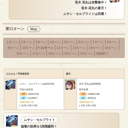
笹木 花丸は攻撃集中！
笹木 花丸の蒼天！
ムサシ・セルブライトは回避！
第11ターン
Map
1ターン
2ターン
3ターン
4ターン
5ターン
6ターン
7ターン
8ターン
9ターン
10ターン
11ターン
12ターン
13ターン
14ターン
15ターン
16ターン
17ターン
18ターン
19ターン
20ターン
戦闘終了
たたかえ！宇宙保安官
蒼天
ムサシ・セルブライト(p3p010126)
笹木 花丸(p3p008689)
宇宙の保安官
堅牢彩華
HP
6620/22792
HP
24486/27595
AP
6114/9877
AP
205/9110
光輝25(残り8)
光輝25(残り6)
(-15.00, 0.00, 0.00)
(-3.50, 0.00, 0.00)
ムサシ・セルブライト
猛毒の効果を1段階緩和！