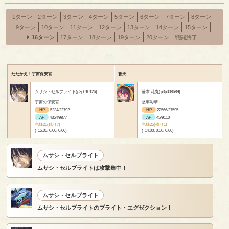
1ターン
2ターン
3ターン
4ターン
5ターン
6ターン
7ターン
8ターン
9ターン
10ターン
11ターン
12ターン
13ターン
14ターン
15ターン
16ターン
17ターン
18ターン
19ターン
20ターン
戦闘終了
たたかえ！宇宙保安官
蒼天
ムサシ・セルブライト(p3p010126)
笹木 花丸(p3p008689)
宇宙の保安官
堅牢彩華
HP
5234/22792
HP
22566/27595
AP
4354/9877
AP
45/9110
光輝25(残り7)
光輝25(残り1)
(-15.00, 0.00, 0.00)
(-14.00, 0.00, 0.00)
ムサシ・セルブライト
ムサシ・セルブライトは攻撃集中！
ムサシ・セルブライト
ムサシ・セルブライトのブライト・エグゼクション！