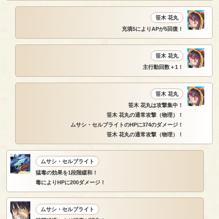
笹木 花丸
充填5によりAPが5回復！
笹木 花丸
主行動回数＋1！
笹木 花丸
笹木 花丸は攻撃集中！
笹木 花丸の通常攻撃（物理）！
ムサシ・セルブライトのHPに374のダメージ！
笹木 花丸の通常攻撃（物理）！
ムサシ・セルブライト
猛毒の効果を1段階緩和！
毒によりHPに200ダメージ！
ムサシ・セルブライト