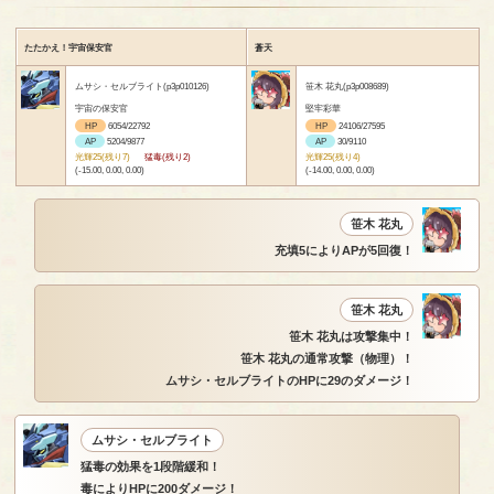
たたかえ！宇宙保安官
蒼天
ムサシ・セルブライト(p3p010126)
笹木 花丸(p3p008689)
宇宙の保安官
堅牢彩華
HP
6054/22792
HP
24106/27595
AP
5204/9877
AP
30/9110
光輝25(残り7)
猛毒(残り2)
光輝25(残り4)
(-15.00, 0.00, 0.00)
(-14.00, 0.00, 0.00)
笹木 花丸
充填5によりAPが5回復！
笹木 花丸
笹木 花丸は攻撃集中！
笹木 花丸の通常攻撃（物理）！
ムサシ・セルブライトのHPに29のダメージ！
ムサシ・セルブライト
猛毒の効果を1段階緩和！
毒によりHPに200ダメージ！