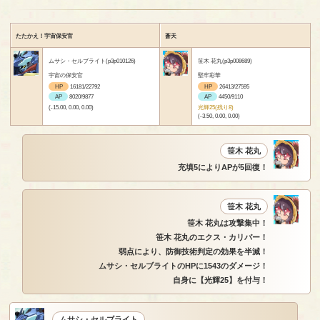
たたかえ！宇宙保安官
蒼天
ムサシ・セルブライト(p3p010126)
笹木 花丸(p3p008689)
宇宙の保安官
堅牢彩華
HP
16181/22792
HP
26413/27595
AP
8020/9877
AP
4450/9110
(-15.00, 0.00, 0.00)
光輝25(残り8)
(-3.50, 0.00, 0.00)
笹木 花丸
充填5によりAPが5回復！
笹木 花丸
笹木 花丸は攻撃集中！
笹木 花丸のエクス・カリバー！
弱点により、防御技術判定の効果を半減！
ムサシ・セルブライトのHPに1543のダメージ！
自身に【光輝25】を付与！
ムサシ・セルブライト