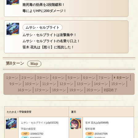
致死毒の効果を2段階緩和！
毒によりHPに200ダメージ！
ムサシ・セルブライト
ムサシ・セルブライトは攻撃集中！
ムサシ・セルブライトの名乗り口上！
笹木 花丸は【怒り】に抵抗した！
第8ターン
Map
1ターン
2ターン
3ターン
4ターン
5ターン
6ターン
7ターン
8ターン
9ターン
10ターン
11ターン
12ターン
13ターン
14ターン
15ターン
16ターン
17ターン
18ターン
19ターン
20ターン
戦闘終了
たたかえ！宇宙保安官
蒼天
ムサシ・セルブライト(p3p010126)
笹木 花丸(p3p008689)
宇宙の保安官
堅牢彩華
HP
10369/22792
HP
26154/27595