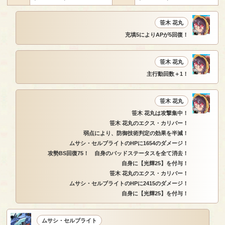
笹木 花丸
充填5によりAPが5回復！
笹木 花丸
主行動回数＋1！
笹木 花丸
笹木 花丸は攻撃集中！
笹木 花丸のエクス・カリバー！
弱点により、防御技術判定の効果を半減！
ムサシ・セルブライトのHPに1654のダメージ！
攻勢BS回復75！ 自身のバッドステータスを全て消去！
自身に【光輝25】を付与！
笹木 花丸のエクス・カリバー！
ムサシ・セルブライトのHPに2415のダメージ！
自身に【光輝25】を付与！
ムサシ・セルブライト