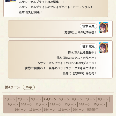
ムサシ・セルブライトは攻撃集中！
ムサシ・セルブライトのブレイズハート・ヒートソウル！
笹木 花丸は回避！
笹木 花丸
充填5によりAPが5回復！
笹木 花丸
笹木 花丸は攻撃集中！
笹木 花丸のエクス・カリバー！
ムサシ・セルブライトのHPに412のダメージ！
攻勢BS回復75！ 自身のバッドステータスを全て消去！
自身に【光輝25】を付与！
第4ターン
Map
1ターン
2ターン
3ターン
4ターン
5ターン
6ターン
7ターン
8ターン
9ターン
10ターン
11ターン
12ターン
13ターン
14ターン
15ターン
16ターン
17ターン
18ターン
19ターン
20ターン
戦闘終了