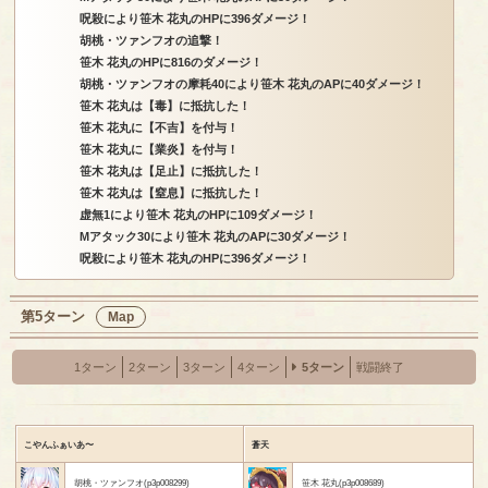
呪殺により笹木 花丸のHPに396ダメージ！
胡桃・ツァンフオの追撃！
笹木 花丸のHPに816のダメージ！
胡桃・ツァンフオの摩耗40により笹木 花丸のAPに40ダメージ！
笹木 花丸は【毒】に抵抗した！
笹木 花丸に【不吉】を付与！
笹木 花丸に【業炎】を付与！
笹木 花丸は【足止】に抵抗した！
笹木 花丸は【窒息】に抵抗した！
虚無1により笹木 花丸のHPに109ダメージ！
Mアタック30により笹木 花丸のAPに30ダメージ！
呪殺により笹木 花丸のHPに396ダメージ！
第5ターン
Map
1ターン
2ターン
3ターン
4ターン
5ターン
戦闘終了
こやんふぁいあ〜
蒼天
胡桃・ツァンフオ(p3p008299)
笹木 花丸(p3p008689)