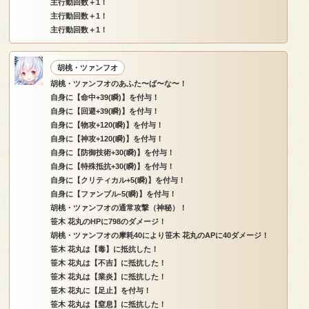
主行動回数＋1！
主行動回数＋1！
主行動回数＋1！
胡桃・ツァンフオ
胡桃・ツァンフオのあふた〜ば〜な〜！
自身に【命中+39(瞬)】を付与！
自身に【回避+39(瞬)】を付与！
自身に【物攻+120(瞬)】を付与！
自身に【神攻+120(瞬)】を付与！
自身に【防御技術+30(瞬)】を付与！
自身に【特殊抵抗+30(瞬)】を付与！
自身に【クリティカル+5(瞬)】を付与！
自身に【ファンブル-5(瞬)】を付与！
胡桃・ツァンフオの通常攻撃（神秘）！
笹木 花丸のHPに798のダメージ！
胡桃・ツァンフオの摩耗40により笹木 花丸のAPに40ダメージ！
笹木 花丸は【毒】に抵抗した！
笹木 花丸は【不吉】に抵抗した！
笹木 花丸は【業炎】に抵抗した！
笹木 花丸に【足止】を付与！
笹木 花丸は【窒息】に抵抗した！