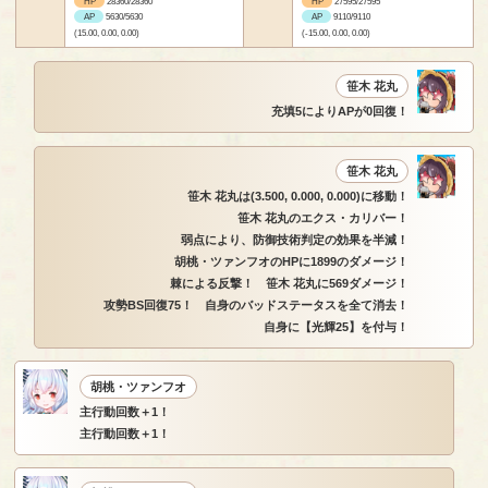
HP
28360/28360
HP
27595/27595
AP
5630/5630
AP
9110/9110
(15.00, 0.00, 0.00)
(-15.00, 0.00, 0.00)
笹木 花丸
充填5によりAPが0回復！
笹木 花丸
笹木 花丸は(3.500, 0.000, 0.000)に移動！
笹木 花丸のエクス・カリバー！
弱点により、防御技術判定の効果を半減！
胡桃・ツァンフオのHPに1899のダメージ！
棘による反撃！ 笹木 花丸に569ダメージ！
攻勢BS回復75！ 自身のバッドステータスを全て消去！
自身に【光輝25】を付与！
胡桃・ツァンフオ
主行動回数＋1！
主行動回数＋1！