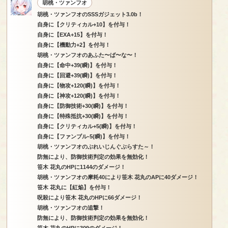
胡桃・ツァンフオ
胡桃・ツァンフオのSSSガジェット3.0b！
自身に【クリティカル+10】を付与！
自身に【EXA+15】を付与！
自身に【機動力+2】を付与！
胡桃・ツァンフオのあふた〜ば〜な〜！
自身に【命中+39(瞬)】を付与！
自身に【回避+39(瞬)】を付与！
自身に【物攻+120(瞬)】を付与！
自身に【神攻+120(瞬)】を付与！
自身に【防御技術+30(瞬)】を付与！
自身に【特殊抵抗+30(瞬)】を付与！
自身に【クリティカル+5(瞬)】を付与！
自身に【ファンブル-5(瞬)】を付与！
胡桃・ツァンフオのぶれいじんぐぶらすた～！
防無により、防御技術判定の効果を無効化！
笹木 花丸のHPに1144のダメージ！
胡桃・ツァンフオの摩耗40により笹木 花丸のAPに40ダメージ！
笹木 花丸に【紅焔】を付与！
呪殺により笹木 花丸のHPに66ダメージ！
胡桃・ツァンフオの追撃！
防無により、防御技術判定の効果を無効化！