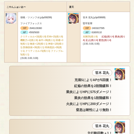
こやんふぁいあ〜
蒼天
胡桃・ツァンフオ(p3p008299)
笹木 花丸(p3p008689)
ファイアフォックス
堅牢彩華
HP
26461/28360
HP
24033/27595
AP
4593/5630
AP
8180/9110
クリティカル+10(残り8) EXA+15(残り8)
光輝25(残り8)
紅焔(残り4) 業炎(残り
機動力+2(残り8) 命中+39(残り1) 回避+3
4) 足止(残り4) 窒息(残り4)
9(残り1) 物攻+120(残り1) 神攻+120(残り
(3.50, 0.00, 0.00)
1) 防御技術+30(残り1) 特殊抵抗+30(残
り1) クリティカル+5(残り1) ファンブル-
5(残り1)
(15.00, 0.00, 0.00)
笹木 花丸
充填5によりAPが5回復！
紅焔の効果を2段階緩和！
業炎によりHPに575ダメージ！
業炎の効果を1段階緩和！
火炎によりHPに200ダメージ！
窒息は耐性により無効！
笹木 花丸
主行動回数＋1！