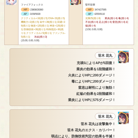
ファイアフォックス
堅牢彩華
HP
23808/28360
HP
3474/27595
AP
3159/5630
AP
4255/9110
クリティカル+10(残り5) EXA+15(残り5)
光輝25(残り8)
業炎(残り4) 毒(残り4)
機動力+2(残り5) 命中+39(残り1) 回避+3
不吉(残り4) 足止(残り4) 窒息(残り4) 紅
9(残り1) 物攻+120(残り1) 神攻+120(残り
焔(残り4)
1) 防御技術+30(残り1) 特殊抵抗+30(残
(3.50, 0.00, 0.00)
り1) クリティカル+5(残り1) ファンブル-
5(残り1)
氷結(残り3)
(15.00, 0.00, 0.00)
笹木 花丸
充填5によりAPが5回復！
業炎の効果を1段階緩和！
火炎によりHPに200ダメージ！
毒によりHPに200ダメージ！
窒息は耐性により無効！
紅焔の効果を2段階緩和！
業炎によりHPに575ダメージ！
笹木 花丸
笹木 花丸は攻撃集中！
笹木 花丸のエクス・カリバー！
弱点により、防御技術判定の効果を半減！