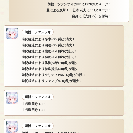
胡桃・ツァンフオのHPに1778のダメージ！
棘による反撃！ 笹木 花丸に533ダメージ！
自身に【光輝25】を付与！
胡桃・ツァンフオ
時間経過により命中+39(瞬)が消失！
時間経過により回避+39(瞬)が消失！
時間経過により物攻+120(瞬)が消失！
時間経過により神攻+120(瞬)が消失！
時間経過により防御技術+30(瞬)が消失！
時間経過により特殊抵抗+30(瞬)が消失！
時間経過によりクリティカル+5(瞬)が消失！
時間経過によりファンブル-5(瞬)が消失！
胡桃・ツァンフオ
主行動回数＋1！
主行動回数＋1！
胡桃・ツァンフオ
胡桃・ツァンフオのあふた〜ば〜な〜！