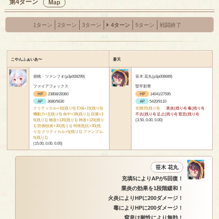
第4ターン
Map
1ターン
2ターン
3ターン
4ターン
5ターン
戦闘終了
こやんふぁいあ〜
蒼天
胡桃・ツァンフオ(p3p008299)
笹木 花丸(p3p008689)
ファイアフォックス
堅牢彩華
HP
23808/28360
HP
14041/27595
AP
3680/5630
AP
5420/9110
クリティカル+10(残り6) EXA+15(残り6)
光輝25(残り8)
業炎(残り4) 毒(残り4)
機動力+2(残り6) 命中+39(残り1) 回避+3
不吉(残り4) 足止(残り4) 窒息(残り4)
9(残り1) 物攻+120(残り1) 神攻+120(残り
(3.50, 0.00, 0.00)
1) 防御技術+30(残り1) 特殊抵抗+30(残
り1) クリティカル+5(残り1) ファンブル-
5(残り1)
(15.00, 0.00, 0.00)
笹木 花丸
充填5によりAPが5回復！
業炎の効果を1段階緩和！
火炎によりHPに200ダメージ！
毒によりHPに200ダメージ！
窒息は耐性により無効！