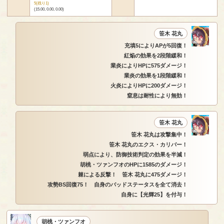
5(残り1)
(15.00, 0.00, 0.00)
笹木 花丸
充填5によりAPが5回復！
紅焔の効果を2段階緩和！
業炎によりHPに575ダメージ！
業炎の効果を1段階緩和！
火炎によりHPに200ダメージ！
窒息は耐性により無効！
笹木 花丸
笹木 花丸は攻撃集中！
笹木 花丸のエクス・カリバー！
弱点により、防御技術判定の効果を半減！
胡桃・ツァンフオのHPに1585のダメージ！
棘による反撃！ 笹木 花丸に475ダメージ！
攻勢BS回復75！ 自身のバッドステータスを全て消去！
自身に【光輝25】を付与！
胡桃・ツァンフオ