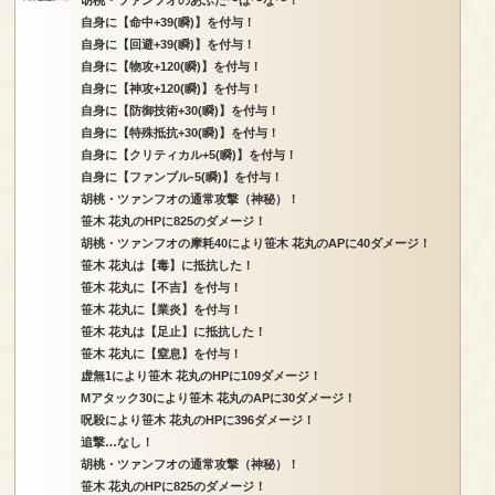
自身に【命中+39(瞬)】を付与！
自身に【回避+39(瞬)】を付与！
自身に【物攻+120(瞬)】を付与！
自身に【神攻+120(瞬)】を付与！
自身に【防御技術+30(瞬)】を付与！
自身に【特殊抵抗+30(瞬)】を付与！
自身に【クリティカル+5(瞬)】を付与！
自身に【ファンブル-5(瞬)】を付与！
胡桃・ツァンフオの通常攻撃（神秘）！
笹木 花丸のHPに825のダメージ！
胡桃・ツァンフオの摩耗40により笹木 花丸のAPに40ダメージ！
笹木 花丸は【毒】に抵抗した！
笹木 花丸に【不吉】を付与！
笹木 花丸に【業炎】を付与！
笹木 花丸は【足止】に抵抗した！
笹木 花丸に【窒息】を付与！
虚無1により笹木 花丸のHPに109ダメージ！
Mアタック30により笹木 花丸のAPに30ダメージ！
呪殺により笹木 花丸のHPに396ダメージ！
追撃…なし！
胡桃・ツァンフオの通常攻撃（神秘）！
笹木 花丸のHPに825のダメージ！