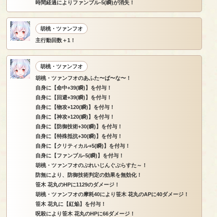
時間経過によりファンブル-5(瞬)が消失！
胡桃・ツァンフオ
主行動回数＋1！
胡桃・ツァンフオ
胡桃・ツァンフオのあふた〜ば〜な〜！
自身に【命中+39(瞬)】を付与！
自身に【回避+39(瞬)】を付与！
自身に【物攻+120(瞬)】を付与！
自身に【神攻+120(瞬)】を付与！
自身に【防御技術+30(瞬)】を付与！
自身に【特殊抵抗+30(瞬)】を付与！
自身に【クリティカル+5(瞬)】を付与！
自身に【ファンブル-5(瞬)】を付与！
胡桃・ツァンフオのぶれいじんぐぶらすた～！
防無により、防御技術判定の効果を無効化！
笹木 花丸のHPに1129のダメージ！
胡桃・ツァンフオの摩耗40により笹木 花丸のAPに40ダメージ！
笹木 花丸に【紅焔】を付与！
呪殺により笹木 花丸のHPに66ダメージ！