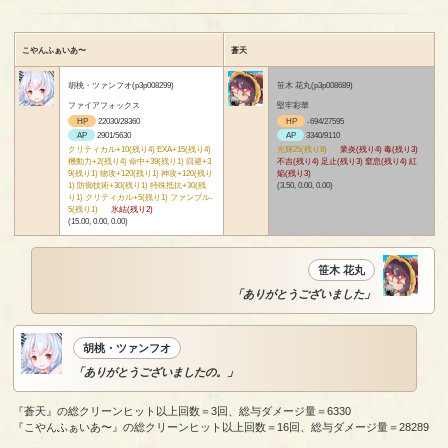
こやんふぁいあ〜
蒼天
胡桃・ツァンフオ(p3p008299)
笹木 花丸(p3p008689)
ファイアフォックス
堅牢彩華
HP
22030/28360
HP
-694/27595
AP
2901/5630
AP
3340/9110
クリティカル+10(残り4) EXA+15(残り4)
光輝25(残り8)
業炎(残り4) 毒(残り3)
機動力+2(残り4) 命中+39(残り1) 回避+3
不吉(残り4) 足止(残り3) 窒息(残り4) 紅
9(残り1) 物攻+120(残り1) 神攻+120(残り
焔(残り3)
1) 防御技術+30(残り1) 特殊抵抗+30(残
(3.50, 0.00, 0.00)
り1) クリティカル+5(残り1) ファンブル-
5(残り1)
氷結(残り2)
(15.00, 0.00, 0.00)
笹木 花丸
「ありがとうございました」
胡桃・ツァンフオ
「ありがとうございましたの。」
『蒼天』の総クリーンヒット以上回数＝3回、総与ダメージ量＝6330
『こやんふぁいあ〜』の総クリーンヒット以上回数＝16回、総与ダメージ量＝28289