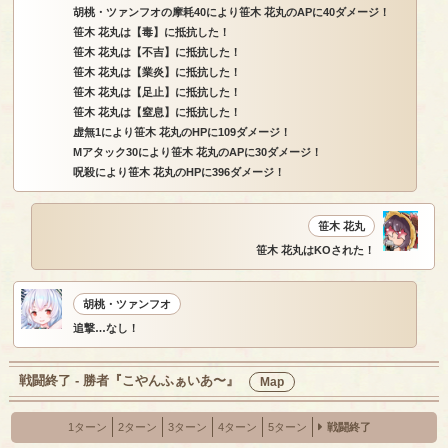
胡桃・ツァンフオの摩耗40により笹木 花丸のAPに40ダメージ！
笹木 花丸は【毒】に抵抗した！
笹木 花丸は【不吉】に抵抗した！
笹木 花丸は【業炎】に抵抗した！
笹木 花丸は【足止】に抵抗した！
笹木 花丸は【窒息】に抵抗した！
虚無1により笹木 花丸のHPに109ダメージ！
Mアタック30により笹木 花丸のAPに30ダメージ！
呪殺により笹木 花丸のHPに396ダメージ！
笹木 花丸
笹木 花丸はKOされた！
胡桃・ツァンフオ
追撃…なし！
戦闘終了 - 勝者『こやんふぁいあ〜』
Map
1ターン
2ターン
3ターン
4ターン
5ターン
戦闘終了