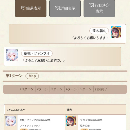
行動決定
簡易表示
詳細表示
表示
笹木 花丸
「よろしくお願いします」
胡桃・ツァンフオ
「よろしくお願いしますの。」
第1ターン
Map
1ターン
2ターン
3ターン
4ターン
5ターン
戦闘終了
こやんふぁいあ〜
蒼天
胡桃・ツァンフオ(p3p008299)
笹木 花丸(p3p008689)
ファイアフォックス
堅牢彩華