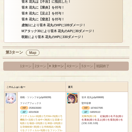
笹木 花丸は【不吉】に抵抗した！
笹木 花丸に【業炎】を付与！
笹木 花丸に【足止】を付与！
笹木 花丸に【窒息】を付与！
虚無1により笹木 花丸のHPに109ダメージ！
Mアタック30により笹木 花丸のAPに30ダメージ！
呪殺により笹木 花丸のHPに330ダメージ！
第3ターン
Map
1ターン
2ターン
3ターン
4ターン
5ターン
戦闘終了
こやんふぁいあ〜
蒼天
胡桃・ツァンフオ(p3p008299)
笹木 花丸(p3p008689)
ファイアフォックス
堅牢彩華
HP
25393/28360
HP
18740/27595
AP
4201/5630
AP
6405/9110
クリティカル+10(残り7) EXA+15(残り7)
光輝25(残り8)
紅焔(残り4) 不吉(残り
機動力+2(残り7) 命中+39(残り1) 回避+3
4) 業炎(残り4) 足止(残り4) 窒息(残り4)
9(残り1) 物攻+120(残り1) 神攻+120(残り
(3.50, 0.00, 0.00)
1) 防御技術+30(残り1) 特殊抵抗+30(残
り1) クリティカル+5(残り1) ファンブル-