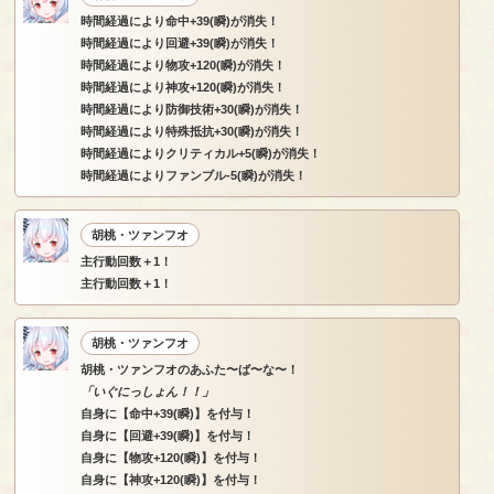
時間経過により命中+39(瞬)が消失！
時間経過により回避+39(瞬)が消失！
時間経過により物攻+120(瞬)が消失！
時間経過により神攻+120(瞬)が消失！
時間経過により防御技術+30(瞬)が消失！
時間経過により特殊抵抗+30(瞬)が消失！
時間経過によりクリティカル+5(瞬)が消失！
時間経過によりファンブル-5(瞬)が消失！
胡桃・ツァンフオ
主行動回数＋1！
主行動回数＋1！
胡桃・ツァンフオ
胡桃・ツァンフオのあふた〜ば〜な〜！
「いぐにっしょん！！」
自身に【命中+39(瞬)】を付与！
自身に【回避+39(瞬)】を付与！
自身に【物攻+120(瞬)】を付与！
自身に【神攻+120(瞬)】を付与！