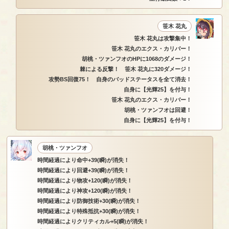
笹木 花丸
笹木 花丸は攻撃集中！
笹木 花丸のエクス・カリバー！
胡桃・ツァンフオのHPに1068のダメージ！
棘による反撃！ 笹木 花丸に320ダメージ！
攻勢BS回復75！ 自身のバッドステータスを全て消去！
自身に【光輝25】を付与！
笹木 花丸のエクス・カリバー！
胡桃・ツァンフオは回避！
自身に【光輝25】を付与！
胡桃・ツァンフオ
時間経過により命中+39(瞬)が消失！
時間経過により回避+39(瞬)が消失！
時間経過により物攻+120(瞬)が消失！
時間経過により神攻+120(瞬)が消失！
時間経過により防御技術+30(瞬)が消失！
時間経過により特殊抵抗+30(瞬)が消失！
時間経過によりクリティカル+5(瞬)が消失！