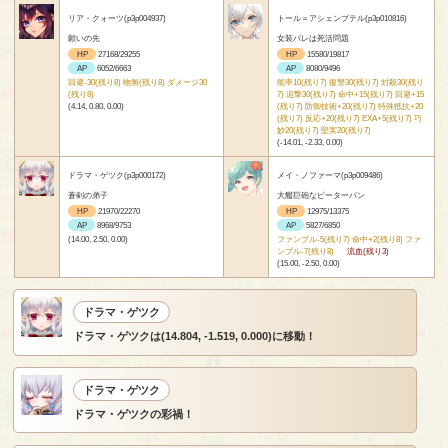
リア・クォーツ(p3p004937)
トール＝アシェンプテル(p3p010816)
願いの先
女装バレは死活問題
HP
27168/29255
HP
15580/19817
AP
6052/6663
AP
8080/9496
回避-30(残り8) 物無(残り8) ダメージ30
能率10(残り7) 復讐30(残り7) 封殺30(残り
(残り8)
7) 追撃30(残り7) 命中+15(残り7) 回避+15
(4.14, 0.80, 0.00)
(残り7) 防御技術+20(残り7) 特殊抵抗+20
(残り7) 反応+20(残り7) EXA+5(残り7) 巧
妙20(残り7) 堅実20(残り7)
(-14.01, -2.33, 0.00)
ドラマ・ゲツク(p3p000172)
メイ・ノファーマ(p3p009486)
蒼剣の弟子
大艦巨砲なピーターパン
HP
21970/22270
HP
12975/13375
AP
8968/9753
AP
5827/6850
(14.00, 2.50, 0.00)
ファンブル-5(残り7) 命中+2(残り8) ファ
ンブル-7(残り8)
流血(残り3)
(15.00, -2.50, 0.00)
ドラマ・ゲツク
ドラマ・ゲツクは(14.804, -1.519, 0.000)に移動！
ドラマ・ゲツク
ドラマ・ゲツクの彩禍！