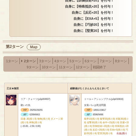
自身に【防御技術+20】を付与！
自身に【特殊抵抗+20】を付与！
自身に【反応+20】を付与！
自身に【EXA+5】を付与！
自身に【巧妙20】を付与！
自身に【堅実20】を付与！
第2ターン
Map
1ターン
2ターン
3ターン
4ターン
5ターン
6ターン
7ターン
8ターン
9ターン
10ターン
11ターン
12ターン
戦闘終了
乙女★無双
経験値がたくさんもらえるときいて
リア・クォーツ(p3p004937)
トール＝アシェンプテル(p3p010816)
願いの先
女装バレは死活問題
HP
29255/29255
HP
18561/19817
AP
6299/6663
AP
8596/9496
回避-30(残り8) 物無(残り8) ダメージ30
能率10(残り8) 復讐30(残り8) 封殺30(残り
(残り8) 神無(残り8)
8) 追撃30(残り8) 命中+15(残り8) 回避+15
(-15.00, -2.50, 0.00)
(残り8) 防御技術+20(残り8) 特殊抵抗+20
(残り8) 反応+20(残り8) EXA+5(残り8) 巧
妙20(残り8) 堅実20(残り8)
出血(残り