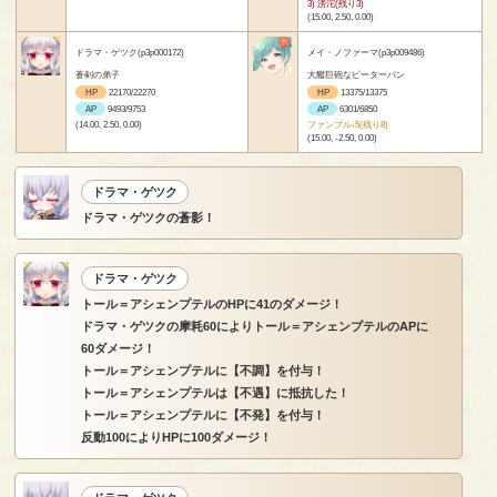
3) 滂沱(残り3)
(15.00, 2.50, 0.00)
ドラマ・ゲツク(p3p000172)
メイ・ノファーマ(p3p009486)
蒼剣の弟子
大艦巨砲なピーターパン
HP
22170/22270
HP
13375/13375
AP
9493/9753
AP
6301/6850
(14.00, 2.50, 0.00)
ファンブル-5(残り8)
(15.00, -2.50, 0.00)
ドラマ・ゲツク
ドラマ・ゲツクの蒼影！
ドラマ・ゲツク
トール＝アシェンプテルのHPに41のダメージ！
ドラマ・ゲツクの摩耗60によりトール＝アシェンプテルのAPに
60ダメージ！
トール＝アシェンプテルに【不調】を付与！
トール＝アシェンプテルは【不遇】に抵抗した！
トール＝アシェンプテルに【不発】を付与！
反動100によりHPに100ダメージ！