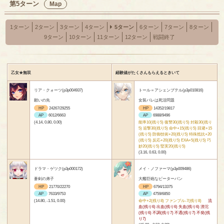
第5ターン
Map
1ターン
2ターン
3ターン
4ターン
5ターン
6ターン
7ターン
8ターン
9ターン
10ターン
11ターン
12ターン
戦闘終了
乙女★無双
経験値がたくさんもらえるときいて
リア・クォーツ(p3p004937)
トール＝アシェンプテル(p3p010816)
願いの先
女装バレは死活問題
HP
24267/29255
HP
14352/19817
AP
6012/6663
AP
6988/9496
(4.14, 0.80, 0.00)
能率10(残り5) 復讐30(残り5) 封殺30(残り
5) 追撃30(残り5) 命中+15(残り5) 回避+15
(残り5) 防御技術+20(残り5) 特殊抵抗+20
(残り5) 反応+20(残り5) EXA+5(残り5) 巧
妙20(残り5) 堅実20(残り5)
(3.16, 0.63, 0.00)
ドラマ・ゲツク(p3p000172)
メイ・ノファーマ(p3p009486)
蒼剣の弟子
大艦巨砲なピーターパン
HP
21770/22270
HP
6794/13375
AP
7633/9753
AP
4759/6850
(14.80, -1.51, 0.00)
命中+2(残り8) ファンブル-7(残り8)
流
血(残り6) 出血(残り6) 失血(残り6) 滂沱
(残り6) 不調(残り7) 不遇(残り7) 不発(残
り7)