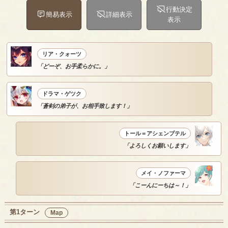
行動決定
簡易表示
詳細表示
表示
リア・クォーツ
「どーぞ、お手柔らかに。」
ドラマ・ゲツク
「蒼剣の弟子が、お相手致します！」
トール＝アシェンプテル
「よろしくお願いします」
メイ・ノファーマ
「こーんにーちは～！」
第1ターン
Map