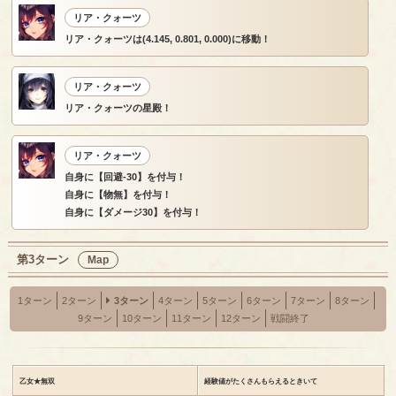
リア・クォーツ
リア・クォーツは(4.145, 0.801, 0.000)に移動！
リア・クォーツ
リア・クォーツの星殿！
リア・クォーツ
自身に【回避-30】を付与！
自身に【物無】を付与！
自身に【ダメージ30】を付与！
第3ターン
Map
1ターン
2ターン
3ターン
4ターン
5ターン
6ターン
7ターン
8ターン
9ターン
10ターン
11ターン
12ターン
戦闘終了
乙女★無双
経験値がたくさんもらえるときいて