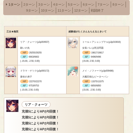
1ターン
2ターン
3ターン
4ターン
5ターン
6ターン
7ターン
8ターン
9ターン
10ターン
11ターン
12ターン
戦闘終了
乙女★無双
経験値がたくさんもらえるときいて
リア・クォーツ(p3p004937)
トール＝アシェンプテル(p3p010816)
願いの先
女装バレは死活問題
HP
29255/29255
HP
19817/19817
AP
6663/6663
AP
9496/9496
(-15.00, -2.50, 0.00)
(15.00, 2.50, 0.00)
ドラマ・ゲツク(p3p000172)
メイ・ノファーマ(p3p009486)
蒼剣の弟子
大艦巨砲なピーターパン
HP
22270/22270
HP
13375/13375
AP
9753/9753
AP
6850/6850
(-15.00, 2.50, 0.00)
(15.00, -2.50, 0.00)
リア・クォーツ
充填5によりAPが0回復！
充填5によりAPが0回復！
充填5によりAPが0回復！
充填5によりAPが0回復！