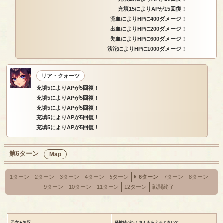
充填15によりAPが15回復！
流血によりHPに400ダメージ！
出血によりHPに200ダメージ！
失血によりHPに600ダメージ！
滂沱によりHPに1000ダメージ！
リア・クォーツ
充填5によりAPが5回復！
充填5によりAPが5回復！
充填5によりAPが5回復！
充填5によりAPが5回復！
充填5によりAPが5回復！
第6ターン
Map
1ターン
2ターン
3ターン
4ターン
5ターン
6ターン
7ターン
8ターン
9ターン
10ターン
11ターン
12ターン
戦闘終了
乙女★無双
経験値がたくさんもらえるときいて