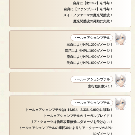
自身に【命中+2】を付与！
自身に【ファンブル-7】を付与！
メイ・ノファーマの魔光閃熱波！
魔光閃熱波の発動に失敗！
トール＝アシェンプテル
出血によりHPに200ダメージ！
滂沱によりHPに1000ダメージ！
流血によりHPに400ダメージ！
失血によりHPに600ダメージ！
トール＝アシェンプテル
主行動回数＋1！
トール＝アシェンプテル
トール＝アシェンプテルは(-14.014, -2.336, 0.000)に移動！
トール＝アシェンプテルのリーガルブレイド！
リア・クォーツは物理攻撃無効…ダメージを受けない！
トール＝アシェンプテルの摩耗30によりリア・クォーツのAPに
30ダメージ！