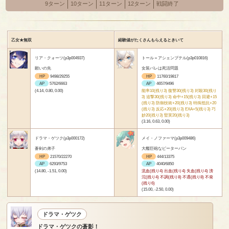
9ターン
10ターン
11ターン
12ターン
戦闘終了
乙女★無双
経験値がたくさんもらえるときいて
リア・クォーツ(p3p004937)
トール＝アシェンプテル(p3p010816)
願いの先
女装バレは死活問題
HP
9498/29255
HP
11760/19817
AP
5762/6663
AP
4657/9496
(4.14, 0.80, 0.00)
能率10(残り3) 復讐30(残り3) 封殺30(残り
3) 追撃30(残り3) 命中+15(残り3) 回避+15
(残り3) 防御技術+20(残り3) 特殊抵抗+20
(残り3) 反応+20(残り3) EXA+5(残り3) 巧
妙20(残り3) 堅実20(残り3)
(3.16, 0.63, 0.00)
ドラマ・ゲツク(p3p000172)
メイ・ノファーマ(p3p009486)
蒼剣の弟子
大艦巨砲なピーターパン
HP
21570/22270
HP
444/13375
AP
6293/9753
AP
4040/6850
(14.80, -1.51, 0.00)
流血(残り4) 出血(残り4) 失血(残り4) 滂
沱(残り4) 不調(残り8) 不遇(残り8) 不発
(残り6)
(15.00, -2.50, 0.00)
ドラマ・ゲツク
ドラマ・ゲツクの蒼影！