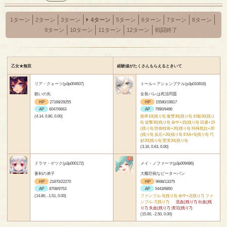
1ターン
2ターン
3ターン
4ターン
5ターン
6ターン
7ターン
8ターン
9ターン
10ターン
11ターン
12ターン
戦闘終了
乙女★無双
経験値がたくさんもらえるときいて
リア・クォーツ(p3p004937)
トール＝アシェンプテル(p3p010816)
願いの先
女装バレは死活問題
HP
27168/29255
HP
15580/19817
AP
6047/6663
AP
7990/9496
(4.14, 0.80, 0.00)
能率10(残り6) 復讐30(残り6) 封殺30(残り
6) 追撃30(残り6) 命中+15(残り6) 回避+15
(残り6) 防御技術+20(残り6) 特殊抵抗+20
(残り6) 反応+20(残り6) EXA+5(残り6) 巧
妙20(残り6) 堅実20(残り6)
(3.16, 0.63, 0.00)
ドラマ・ゲツク(p3p000172)
メイ・ノファーマ(p3p009486)
蒼剣の弟子
大艦巨砲なピーターパン
HP
21870/22270
HP
9698/13375
AP
8708/9753
AP
5443/6850
(14.80, -1.51, 0.00)
ファンブル-5(残り6) 命中+2(残り7) ファ
ンブル-7(残り7)
流血(残り7) 出血(残
り7) 失血(残り7) 滂沱(残り7)
(15.00, -2.50, 0.00)