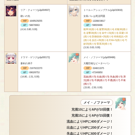
リア・クォーツ(p3p004937)
トール＝アシェンプテル(p3p010816)
願いの先
女装バレは死活問題
HP
16495/29255
HP
13288/19817
AP
5887/6663
AP
5965/9496
(4.14, 0.80, 0.00)
能率10(残り4) 復讐30(残り4) 封殺30(残り
4) 追撃30(残り4) 命中+15(残り4) 回避+15
(残り4) 防御技術+20(残り4) 特殊抵抗+20
(残り4) 反応+20(残り4) EXA+5(残り4) 巧
妙20(残り4) 堅実20(残り4)
(3.16, 0.63, 0.00)
ドラマ・ゲツク(p3p000172)
メイ・ノファーマ(p3p009486)
蒼剣の弟子
大艦巨砲なピーターパン
HP
21670/22270
HP
3348/13375
AP
6963/9753
AP
4724/6850
(14.80, -1.51, 0.00)
流血(残り5) 出血(残り5) 失血(残り5) 滂
沱(残り5) 不調(残り7) 不遇(残り7) 不発
(残り7)
(15.00, -2.50, 0.00)
メイ・ノファーマ
充填10によりAPが10回復！
充填15によりAPが15回復！
流血によりHPに400ダメージ！
出血によりHPに200ダメージ！
失血によりHPに600ダメージ！