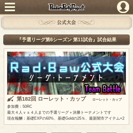
PandoraPartyProject
公式大会
『予選リーグ第6シーズン 第11試合』試合結果
第182回 ローレット・カップ
ローレット・カップ
参加費：50RC
最大４人ｖｓ４人までの予選リーグ＋決勝トーナメントです
現在報酬：基礎EXPの60%、基礎Goldの25％、最新闇市アイテム×2