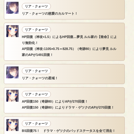
リア・クォーツ
リア・クォーツの慈愛のカルマート！
リア・クォーツ
HP回復（神攻×1.5）によるHP回復…夢見 ルル家の【致命】によ
り無効化！
AP回復（神攻:1105×0.75＝828.75）（奇跡80）により夢見 ルル
家のAPが1491回復！
リア・クォーツ
リア・クォーツの星域！
リア・クォーツ
AP回復150（奇跡80）によりAPが270回復！
AP回復150（奇跡80）によりドラマ・ゲツクのAPが270回復！
リア・クォーツ
BS回復75！ ドラマ・ゲツクのバッドステータスを全て消去！