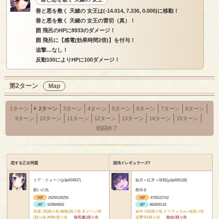
善と悪を敷く 天鍵の 女王は(-14.014, 7.336, 0.000)に移動！
善と悪を敷く 天鍵の 女王の雷切（真）！
囲 飛呂のHPに8933のダメージ！
囲 飛呂に【感電(効果時間2倍)】を付与！
追撃…なし！
反動100によりHPに100ダメージ！
第2ターン
Map
1ターン
2ターン
3ターン
4ターン
5ターン
6ターン
7ターン
8ターン
9ターン
10ターン
11ターン
12ターン
13ターン
14ターン
15ターン
戦闘終了
恋する乙女同盟
混沌イレギュラーズ7
リア・クォーツ(p3p004937)
如月＝紅牙＝咲耶(p3p006128)
願いの先
夜砕き
HP
29255/29255
HP
4705/22742
AP
6299/6663
AP
8828/9116
回避-30(残り8) 物無(残り8) ダメージ30
命中+20(残り8) クリティカル+4(残り8)
(残り8) 神無(残り8)
致死毒(残り4)
追撃50(残り8)
致命(残り8)