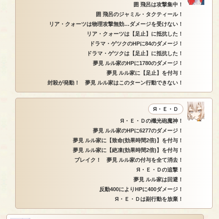
囲 飛呂は攻撃集中！
囲 飛呂のジャミル・タクティール！
リア・クォーツは物理攻撃無効…ダメージを受けない！
リア・クォーツは【足止】に抵抗した！
ドラマ・ゲツクのHPに84のダメージ！
ドラマ・ゲツクは【足止】に抵抗した！
夢見 ルル家のHPに1780のダメージ！
夢見 ルル家に【足止】を付与！
封殺が発動！ 夢見 ルル家はこのターン行動できない！
Я・Ｅ・Ｄ
Я・Ｅ・Ｄの殲光砲魔神！
夢見 ルル家のHPに6277のダメージ！
夢見 ルル家に【致命(効果時間2倍)】を付与！
夢見 ルル家に【絶凍(効果時間2倍)】を付与！
ブレイク！ 夢見 ルル家の付与を全て消去！
Я・Ｅ・Ｄの追撃！
夢見 ルル家は回避！
反動400によりHPに400ダメージ！
Я・Ｅ・Ｄは副行動を放棄！