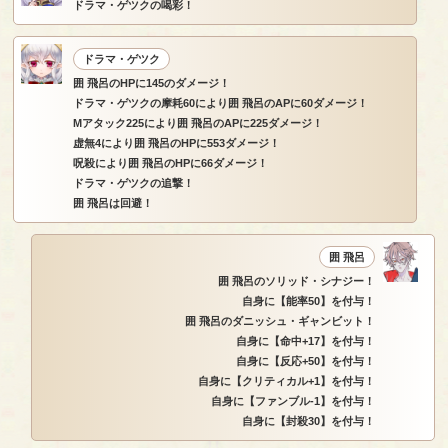
ドラマ・ゲツクの喝彩！
ドラマ・ゲツク
囲 飛呂のHPに145のダメージ！
ドラマ・ゲツクの摩耗60により囲 飛呂のAPに60ダメージ！
Mアタック225により囲 飛呂のAPに225ダメージ！
虚無4により囲 飛呂のHPに553ダメージ！
呪殺により囲 飛呂のHPに66ダメージ！
ドラマ・ゲツクの追撃！
囲 飛呂は回避！
囲 飛呂
囲 飛呂のソリッド・シナジー！
自身に【能率50】を付与！
囲 飛呂のダニッシュ・ギャンビット！
自身に【命中+17】を付与！
自身に【反応+50】を付与！
自身に【クリティカル+1】を付与！
自身に【ファンブル-1】を付与！
自身に【封殺30】を付与！