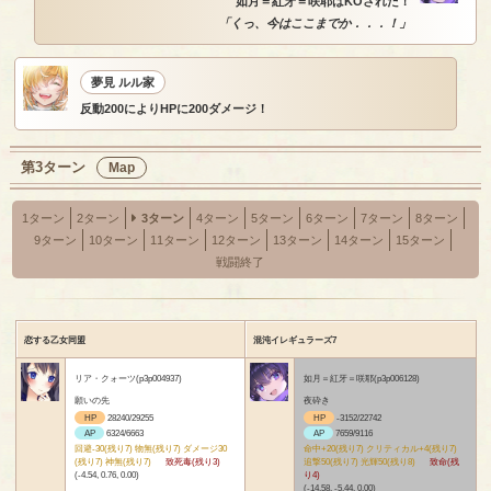
如月＝紅牙＝咲耶はKOされた！
「くっ、今はここまでか．．．！」
夢見 ルル家
反動200によりHPに200ダメージ！
第3ターン
Map
1ターン
2ターン
3ターン
4ターン
5ターン
6ターン
7ターン
8ターン
9ターン
10ターン
11ターン
12ターン
13ターン
14ターン
15ターン
戦闘終了
恋する乙女同盟
混沌イレギュラーズ7
リア・クォーツ(p3p004937)
如月＝紅牙＝咲耶(p3p006128)
願いの先
夜砕き
HP
28240/29255
HP
-3152/22742
AP
6324/6663
AP
7659/9116
回避-30(残り7) 物無(残り7) ダメージ30
命中+20(残り7) クリティカル+4(残り7)
(残り7) 神無(残り7)
致死毒(残り3)
追撃50(残り7) 光輝50(残り8)
致命(残
(-4.54, 0.76, 0.00)
り4)
(-14.58, -5.44, 0.00)