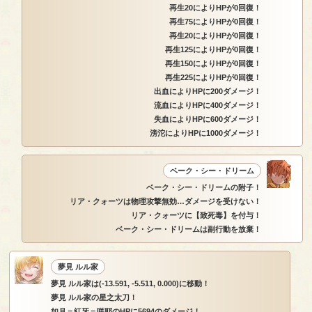
再生20によりHPが0回復！
再生75によりHPが0回復！
再生20によりHPが0回復！
再生125によりHPが0回復！
再生150によりHPが0回復！
再生225によりHPが0回復！
出血によりHPに200ダメージ！
流血によりHPに400ダメージ！
失血によりHPに600ダメージ！
滂沱によりHPに1000ダメージ！
ベーク・シー・ドリーム
ベーク・シー・ドリームの附子！
リア・クォーツは物理攻撃無効…ダメージを受けない！
リア・クォーツに【致死毒】を付与！
ベーク・シー・ドリームは副行動を放棄！
夢見 ルル家
夢見 ルル家は(-13.591, -5.511, 0.000)に移動！
夢見 ルル家の星之太刀！
如月＝紅牙＝咲耶のHPに5694のダメージ！