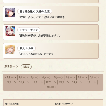
善と悪を敷く 天鍵の 女王
「対戦、よろしくて？ お互い良い舞踏を」
ドラマ・ゲツク
「蒼剣の弟子が、お相手致します！」
夢見 ルル家
「よろしくおねがいしまーす！」
第1ターン
Map
1ターン
2ターン
3ターン
4ターン
5ターン
6ターン
7ターン
8ターン
9ターン
10ターン
11ターン
12ターン
13ターン
14ターン
15ターン
戦闘終了
恋する乙女同盟
混沌イレギュラーズ7