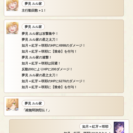
夢見 ルル家
主行動回数＋1！
夢見 ルル家
夢見 ルル家は攻撃集中！
夢見 ルル家の星之太刀！
如月＝紅牙＝咲耶のHPに4998のダメージ！
如月＝紅牙＝咲耶に【致命】を付与！
夢見 ルル家の連撃！
如月＝紅牙＝咲耶は回避！
反動200によりHPに200ダメージ！
夢見 ルル家の星之太刀！
如月＝紅牙＝咲耶のHPに6270のダメージ！
如月＝紅牙＝咲耶に【致命】を付与！
夢見 ルル家
「南無阿弥陀仏！」
如月＝紅牙＝咲耶