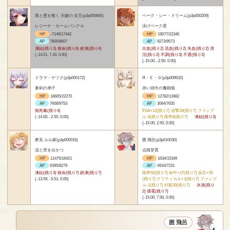
善と悪を敷く 天鍵の 女王(p3p000665)
ベーク・シー・ドリーム(p3p000209)
レジーナ・カームバンクル
泳げベーク君
HP
-7149/17442
HP
19077/22346
AP
7805/8607
AP
9273/9573
凍結(残り3) 致命(残り8) 絶凍(残り4)
出血(残り2) 流血(残り2) 失血(残り2) 滂
(-14.01, 7.33, 0.00)
沱(残り2) 不調(残り3) 不遇(残り3)
(-15.00, -2.50, 0.00)
ドラマ・ゲツク(p3p000172)
Я・Ｅ・Ｄ(p3p009532)
蒼剣の弟子
赤い頭巾の魔砲狼
HP
18605/22270
HP
12782/13982
AP
7608/9753
AP
3064/7635
致死毒(残り4)
EXA+12(残り7) 追撃19(残り7) ファンブ
(-14.00, -2.50, 0.00)
ル-6(残り7) 能率8(残り7)
凍結(残り3)
(-15.00, 2.50, 0.00)
夢見 ルル家(p3p000016)
囲 飛呂(p3p010030)
涙と罪を分かつ
点睛穿貫
HP
11475/18421
HP
1634/15349
AP
6395/8279
AP
4916/7231
凍結(残り3) 致命(残り7) 絶凍(残り7)
能率50(残り7) 命中+17(残り7) 反応+50
(-13.59, -5.51, 0.00)
(残り7) クリティカル+1(残り7) ファンブ
ル-1(残り7) 封殺30(残り7)
氷漬(残り
2) 感電(残り7)
(-15.00, 7.50, 0.00)
囲 飛呂