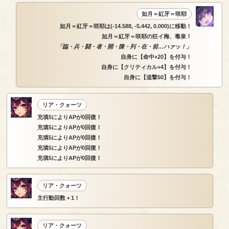
如月＝紅牙＝咲耶
如月＝紅牙＝咲耶は(-14.588, -5.442, 0.000)に移動！
如月＝紅牙＝咲耶の狂イ梅、毒泉！
「臨・兵・闘・者・開・陳・列・在・前…ハァッ！」
自身に【命中+20】を付与！
自身に【クリティカル+4】を付与！
自身に【追撃50】を付与！
リア・クォーツ
充填5によりAPが0回復！
充填5によりAPが0回復！
充填5によりAPが0回復！
充填5によりAPが0回復！
充填5によりAPが0回復！
リア・クォーツ
主行動回数＋1！
リア・クォーツ