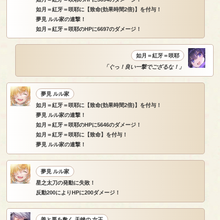
如月＝紅牙＝咲耶に【致命(効果時間2倍)】を付与！
夢見 ルル家の連撃！
如月＝紅牙＝咲耶のHPに6697のダメージ！
如月＝紅牙＝咲耶
「ぐっ！良い一撃でござるな！」
夢見 ルル家
如月＝紅牙＝咲耶に【致命(効果時間2倍)】を付与！
夢見 ルル家の連撃！
如月＝紅牙＝咲耶のHPに5646のダメージ！
如月＝紅牙＝咲耶に【致命】を付与！
夢見 ルル家の連撃！
夢見 ルル家
星之太刀の発動に失敗！
反動200によりHPに200ダメージ！
善と悪を敷く 天鍵の 女王