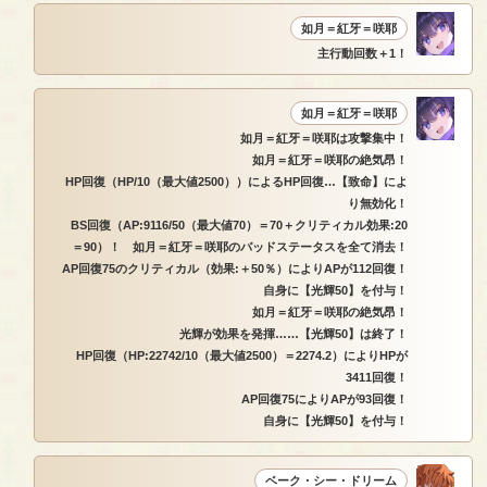
如月＝紅牙＝咲耶
主行動回数＋1！
如月＝紅牙＝咲耶
如月＝紅牙＝咲耶は攻撃集中！
如月＝紅牙＝咲耶の絶気昂！
HP回復（HP/10（最大値2500））によるHP回復…【致命】によ
り無効化！
BS回復（AP:9116/50（最大値70）＝70＋クリティカル効果:20
＝90）！ 如月＝紅牙＝咲耶のバッドステータスを全て消去！
AP回復75のクリティカル（効果:＋50％）によりAPが112回復！
自身に【光輝50】を付与！
如月＝紅牙＝咲耶の絶気昂！
光輝が効果を発揮……【光輝50】は終了！
HP回復（HP:22742/10（最大値2500）＝2274.2）によりHPが
3411回復！
AP回復75によりAPが93回復！
自身に【光輝50】を付与！
ベーク・シー・ドリーム