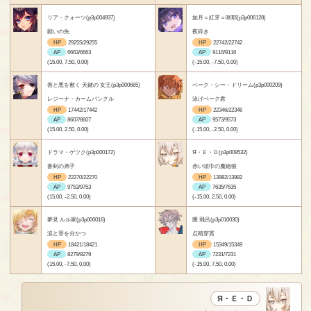
リア・クォーツ(p3p004937)
如月＝紅牙＝咲耶(p3p006128)
願いの先
夜砕き
HP
29255/29255
HP
22742/22742
AP
6663/6663
AP
9116/9116
(15.00, 7.50, 0.00)
(-15.00, -7.50, 0.00)
善と悪を敷く 天鍵の 女王(p3p000665)
ベーク・シー・ドリーム(p3p000209)
レジーナ・カームバンクル
泳げベーク君
HP
17442/17442
HP
22346/22346
AP
8607/8607
AP
9573/9573
(15.00, 2.50, 0.00)
(-15.00, -2.50, 0.00)
ドラマ・ゲツク(p3p000172)
Я・Ｅ・Ｄ(p3p009532)
蒼剣の弟子
赤い頭巾の魔砲狼
HP
22270/22270
HP
13982/13982
AP
9753/9753
AP
7635/7635
(15.00, -2.50, 0.00)
(-15.00, 2.50, 0.00)
夢見 ルル家(p3p000016)
囲 飛呂(p3p010030)
涙と罪を分かつ
点睛穿貫
HP
18421/18421
HP
15349/15349
AP
8279/8279
AP
7231/7231
(15.00, -7.50, 0.00)
(-15.00, 7.50, 0.00)
Я・Ｅ・Ｄ