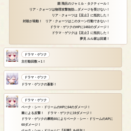
囲 飛呂のジャミル・タクティール！
リア・クォーツは物理攻撃無効…ダメージを受けない！
リア・クォーツは【足止】に抵抗した！
封殺が発動！ リア・クォーツはこのターン行動できない！
ドラマ・ゲツクのHPに1482のダメージ！
ドラマ・ゲツクは【足止】に抵抗した！
夢見 ルル家は回避！
ドラマ・ゲツク
主行動回数＋1！
ドラマ・ゲツク
ドラマ・ゲツクの蒼影！
ドラマ・ゲツク
ベーク・シー・ドリームのHPに64のダメージ！
棘による反撃！ ドラマ・ゲツクに19ダメージ！
ドラマ・ゲツクの摩耗60によりベーク・シー・ドリームのAPに
60ダメージ！
ベーク・シー・ドリームに【不調】を付与！