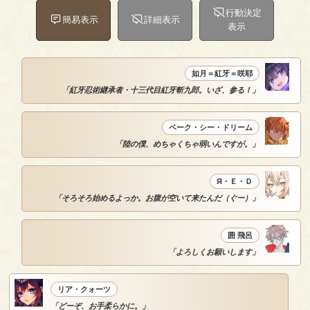
行動決定
簡易表示
詳細表示
表示
如月＝紅牙＝咲耶
「紅牙忍術継承者・十三代目紅牙斬九郎。いざ、参る！」
ベーク・シー・ドリーム
「陸の僕、めちゃくちゃ弱いんですが。」
Я・Ｅ・Ｄ
「そろそろ始めるよっか。お腹が空いて来たんだ（ぐー）」
囲 飛呂
「よろしくお願いします」
リア・クォーツ
「どーぞ、お手柔らかに。」