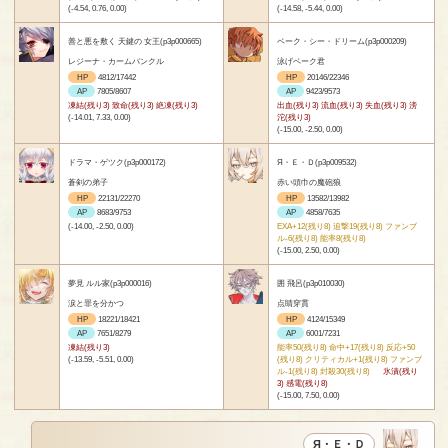
(-4.54, 0.76, 0.00)
(-14.58, -5.44, 0.00)
善と悪を敷く 天鍵の 女王(p3p000665)
ベーク・シー・ドリーム(p3p000209)
レジーナ・カームバンクル
泳げベーク君
HP
4812/17442
HP
20146/22346
AP
7805/8607
AP
9423/9573
凍結(残り3) 致命(残り3) 絶凍(残り3)
出血(残り3) 流血(残り3) 失血(残り3) 滂
(-14.01, 7.33, 0.00)
沱(残り3)
(-15.00, -2.50, 0.00)
ドラマ・ゲツク(p3p000172)
Я・Ｅ・Ｄ(p3p009532)
蒼剣の弟子
赤い頭巾の魔砲狼
HP
22131/22270
HP
13582/13982
AP
8683/9753
AP
4858/7635
(-14.00, -2.50, 0.00)
EXA+12(残り8) 追撃19(残り8) ファンブ
ル-6(残り8) 能率8(残り8)
(-15.00, 2.50, 0.00)
夢見 ルル家(p3p000016)
囲 飛呂(p3p010030)
涙と罪を分かつ
点睛穿貫
HP
18221/18421
HP
4124/15349
AP
7651/8279
AP
6001/7231
凍結(残り3)
能率50(残り8) 命中+17(残り8) 反応+50
(-13.59, -5.51, 0.00)
(残り8) クリティカル+1(残り8) ファンブ
ル-1(残り8) 封殺30(残り8)
氷漬(残り
3) 感電(残り8)
(-15.00, 7.50, 0.00)
Я・Ｅ・Ｄ