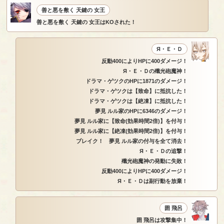
善と悪を敷く 天鍵の 女王
善と悪を敷く 天鍵の 女王はKOされた！
Я・Ｅ・Ｄ
反動400によりHPに400ダメージ！
Я・Ｅ・Ｄの殲光砲魔神！
ドラマ・ゲツクのHPに1871のダメージ！
ドラマ・ゲツクは【致命】に抵抗した！
ドラマ・ゲツクは【絶凍】に抵抗した！
夢見 ルル家のHPに6346のダメージ！
夢見 ルル家に【致命(効果時間2倍)】を付与！
夢見 ルル家に【絶凍(効果時間2倍)】を付与！
ブレイク！ 夢見 ルル家の付与を全て消去！
Я・Ｅ・Ｄの追撃！
殲光砲魔神の発動に失敗！
反動400によりHPに400ダメージ！
Я・Ｅ・Ｄは副行動を放棄！
囲 飛呂
囲 飛呂は攻撃集中！