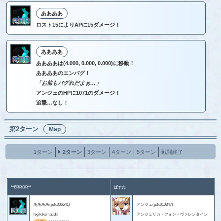
ああああ
ロスト15によりAPに15ダメージ！
ああああ
ああああは(4.000, 0.000, 0.000)に移動！
ああああのエンバグ！
「お前もバグれだよぉ…」
アンジェのHPに1071のダメージ！
追撃…なし！
第2ターン
Map
1ターン
2ターン
3ターン
4ターン
5ターン
戦闘終了
**ERROR**
ぱすた
ああああ(p3x006541)
アンジェ(p3x010347)
hxjileksma;idjl
アンジェリカ・フォン・ヴァレンタイン