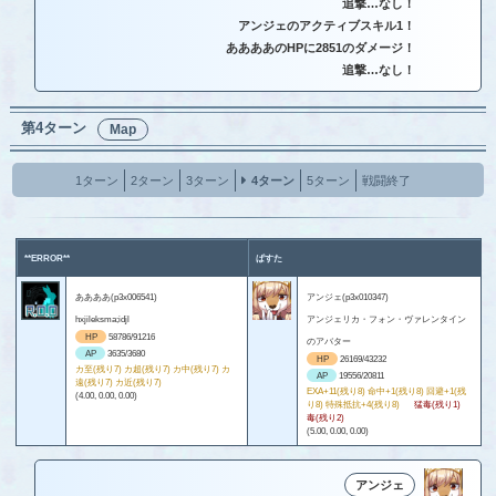
追撃…なし！
アンジェのアクティブスキル1！
ああああのHPに2851のダメージ！
追撃…なし！
第4ターン
Map
1ターン
2ターン
3ターン
4ターン
5ターン
戦闘終了
**ERROR**
ぱすた
ああああ(p3x006541)
アンジェ(p3x010347)
hxjileksma;idjl
アンジェリカ・フォン・ヴァレンタイン
HP
58786/91216
のアバター
AP
3635/3680
HP
26169/43232
カ至(残り7) カ超(残り7) カ中(残り7) カ
AP
19556/20811
遠(残り7) カ近(残り7)
EXA+11(残り8) 命中+1(残り8) 回避+1(残
(4.00, 0.00, 0.00)
り8) 特殊抵抗+4(残り8)
猛毒(残り1)
毒(残り2)
(5.00, 0.00, 0.00)
アンジェ