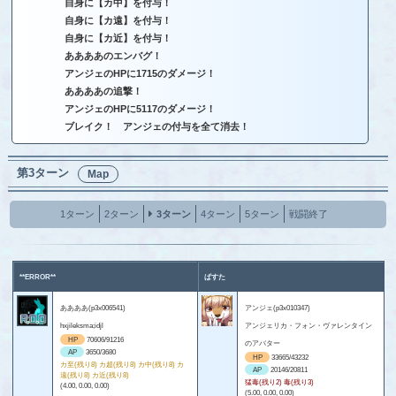
自身に【カ中】を付与！
自身に【カ遠】を付与！
自身に【カ近】を付与！
ああああのエンバグ！
アンジェのHPに1715のダメージ！
ああああの追撃！
アンジェのHPに5117のダメージ！
ブレイク！ アンジェの付与を全て消去！
第3ターン
Map
1ターン
2ターン
3ターン
4ターン
5ターン
戦闘終了
**ERROR**
ぱすた
ああああ(p3x006541)
アンジェ(p3x010347)
hxjileksma;idjl
アンジェリカ・フォン・ヴァレンタイン
HP
70606/91216
のアバター
AP
3650/3680
HP
33665/43232
カ至(残り8) カ超(残り8) カ中(残り8) カ
AP
20146/20811
遠(残り8) カ近(残り8)
猛毒(残り2) 毒(残り3)
(4.00, 0.00, 0.00)
(5.00, 0.00, 0.00)