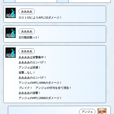
ああああ
ロスト15によりAPに15ダメージ！
ああああ
主行動回数＋1！
ああああ
ああああは攻撃集中！
ああああのエンバグ！
アンジェは回避！
追撃…なし！
ああああのエンバグ！
アンジェのHPに4496のダメージ！
ブレイク！ アンジェの付与を全て消去！
ああああの追撃！
アンジェのHPに2068のダメージ！
アンジェ