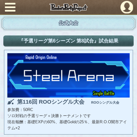
PandoraPartyProject
公式大会
『予選リーグ第6シーズン 第8試合』試合結果
第116回 ROOシングル大会
ROOシングル大会
参加費：50RC
ソロ対戦の予選リーグ＋決勝トーナメントです
現在報酬：基礎EXPの60%、基礎Goldの25％、最新R.O.O闇市アイ
テム×2