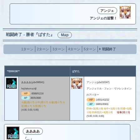
アンジェ
アンジェの追撃！
戦闘終了 - 勝者『ぱすた』
Map
1ターン
2ターン
3ターン
4ターン
5ターン
戦闘終了
**ERROR**
ぱすた
ああああ(p3x006541)
アンジェ(p3x010347)
hxjileksma;idjl
アンジェリカ・フォン・ヴァレンタイン
HP
-8588/91216
のアバター
AP
3605/3680
HP
14551/43232
カ超(残り7) カ中(残り7) カ遠(残り7) カ
AP
18891/20811
近(残り7) カ至(残り7)
EXA+11(残り8) 命中+1(残り8) 回避+1(残
(4.00, 0.00, 0.00)
り8) 特殊抵抗+4(残り8)
猛毒(残り3)
(5.00, 0.00, 0.00)
ああああ
「…」