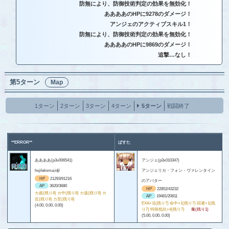
防無により、防御技術判定の効果を無効化！
ああああのHPに9278のダメージ！
アンジェのアクティブスキル1！
防無により、防御技術判定の効果を無効化！
ああああのHPに9869のダメージ！
追撃…なし！
第5ターン
Map
1ターン
2ターン
3ターン
4ターン
5ターン
戦闘終了
**ERROR**
ぱすた
ああああ(p3x006541)
アンジェ(p3x010347)
hxjileksma;idjl
アンジェリカ・フォン・ヴァレンタイン
HP
21293/91216
のアバター
AP
3620/3680
HP
22852/43232
カ超(残り8) カ中(残り8) カ遠(残り8) カ
AP
19481/20811
近(残り8) カ至(残り8)
EXA+11(残り7) 命中+1(残り7) 回避+1(残
(4.00, 0.00, 0.00)
り7) 特殊抵抗+4(残り7)
毒(残り1)
(5.00, 0.00, 0.00)