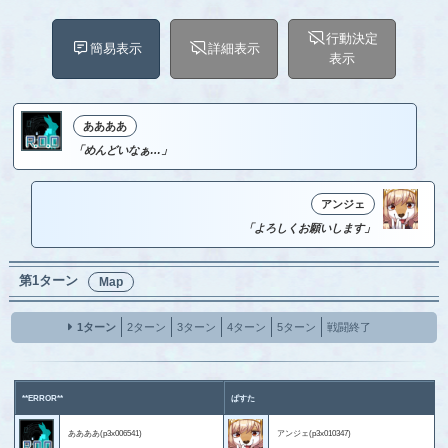
行動決定
簡易表示
詳細表示
表示
ああああ
「めんどいなぁ…」
アンジェ
「よろしくお願いします」
第1ターン
Map
1ターン
2ターン
3ターン
4ターン
5ターン
戦闘終了
**ERROR**
ぱすた
ああああ(p3x006541)
アンジェ(p3x010347)