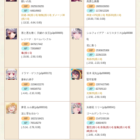
願いの先
高貴な責務
HP
29255/29255
HP
26050/26050
AP
6481/6663
AP
11726/12326
回避-30(残り8) 物無(残り8) ダメージ30
神攻+370(残り8) 奇跡20(残り8)
(残り8)
(15.00, 7.50, 0.00)
(-13.32, -6.64, 0.00)
善と悪を敷く 天鍵の 女王(p3p000665)
シルフォイデア・エリスタリス(p3p00088
レジーナ・カームバンクル
6)
HP
8476/17442
花に集う
AP
7293/8607
HP
25308/25308
毒(残り3)
AP
2235/2235
(-15.00, -2.50, 0.00)
奇跡25(残り8)
(-2.53, -2.23, 0.00)
ドラマ・ゲツク(p3p000172)
笹木 花丸(p3p008689)
蒼剣の弟子
堅牢彩華
HP
21590/22270
HP
22074/27595
AP
9493/9753
AP
8270/9110
(-4.41, -2.10, 0.00)
光輝25(残り8)
(-3.50, -2.50, 0.00)
夢見 ルル家(p3p000016)
矢都花 リリー(p3p006541)
涙と罪を分かつ
ゴールデンラバール
HP
18221/18421
HP
21472/30136
AP
7651/8279
AP
4360/4670
(-5.14, -2.78, 0.00)
重圧(残り4) 奈落(残り4) 猛毒(残り4) 呪
縛(残り4)
(-3.65, -4.39, 0.00)