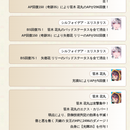
去！
AP回復150（奇跡35）により笹木 花丸のAPが296回復！
シルフォイデア・エリスタリス
BS回復75！ 笹木 花丸のバッドステータスを全て消去！
AP回復150（奇跡35）により矢都花 リリーのAPが202回復！
シルフォイデア・エリスタリス
BS回復75！ 矢都花 リリーのバッドステータスを全て消去！
笹木 花丸
充填5によりAPが5回復！
笹木 花丸
笹木 花丸は攻撃集中！
笹木 花丸のエクス・カリバー！
弱点により、防御技術判定の効果を半減！
善と悪を敷く 天鍵の 女王のHPに2496のダメージ！
自身に【光輝25】を付与！