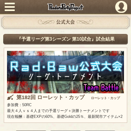
PandoraPartyProject
公式大会
『予選リーグ第3シーズン 第10試合』試合結果
第182回 ローレット・カップ
ローレット・カップ
参加費：50RC
最大４人ｖｓ４人までの予選リーグ＋決勝トーナメントです
現在報酬：基礎EXPの60%、基礎Goldの25％、最新闇市アイテム×2