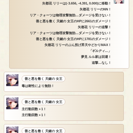
矢都花 リリーは(-3.656, -4.391, 0.000)に移動！
矢都花 リリーのNN！
リア・クォーツは物理攻撃無効…ダメージを受けない！
善と悪を敷く 天鍵の 女王のHPに2661のダメージ！
矢都花 リリーの追撃！
リア・クォーツは物理攻撃無効…ダメージを受けない！
善と悪を敷く 天鍵の 女王のHPに1781のダメージ！
矢都花 リリーのぶん投げ昇天やどかりMAX！
「ギルティ…」
夢見 ルル家は回避！
追撃…なし！
善と悪を敷く 天鍵の 女王
毒は耐性により無効！
善と悪を敷く 天鍵の 女王
主行動回数＋1！
主行動回数＋1！
善と悪を敷く 天鍵の 女王