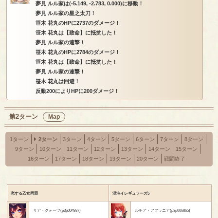
夢見 ルル家は(-5.149, -2.783, 0.000)に移動！
夢見 ルル家の星之太刀！
笹木 花丸のHPに2737のダメージ！
笹木 花丸は【致命】に抵抗した！
夢見 ルル家の連撃！
笹木 花丸のHPに2784のダメージ！
笹木 花丸は【致命】に抵抗した！
夢見 ルル家の連撃！
笹木 花丸は回避！
反動200によりHPに200ダメージ！
第2ターン
Map
1ターン
2ターン
3ターン
4ターン
5ターン
6ターン
7ターン
8ターン
9ターン
10ターン
11ターン
12ターン
13ターン
14ターン
15ターン
16ターン
17ターン
18ターン
19ターン
20ターン
戦闘終了
恋する乙女同盟
混沌イレギュラーズ5
リア・クォーツ(p3p004937)
ルチア・アフラニア(p3p006865)