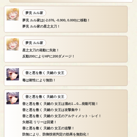
夢見 ルル家
夢見 ルル家は(-2.076, -0.900, 0.000)に移動！
夢見 ルル家の星之太刀！
夢見 ルル家
星之太刀の発動に失敗！
反動200によりHPに200ダメージ！
善と悪を敷く 天鍵の 女王
毒は耐性により無効！
善と悪を敷く 天鍵の 女王
善と悪を敷く 天鍵の 女王は溜め1→0…発動可能！
善と悪を敷く 天鍵の 女王は攻撃集中！
善と悪を敷く 天鍵の 女王のアルティメット・レイ！
矢都花 リリーは回避！
善と悪を敷く 天鍵の 女王の追撃！
防無により、防御技術判定の効果を無効化！