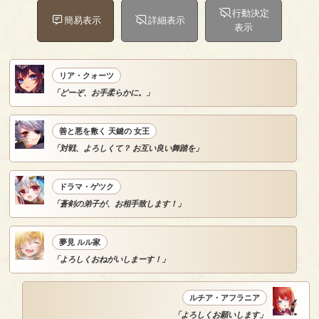
行動決定
簡易表示
詳細表示
表示
リア・クォーツ
「どーぞ、お手柔らかに。」
善と悪を敷く 天鍵の 女王
「対戦、よろしくて？ お互い良い舞踏を」
ドラマ・ゲツク
「蒼剣の弟子が、お相手致します！」
夢見 ルル家
「よろしくおねがいしまーす！」
ルチア・アフラニア
「よろしくお願いします」