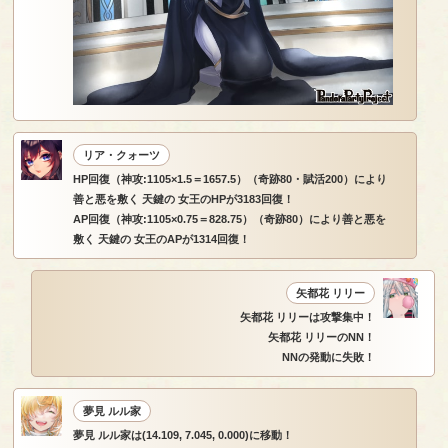
リア・クォーツ
HP回復（神攻:1105×1.5＝1657.5）（奇跡80・賦活200）により
善と悪を敷く 天鍵の 女王のHPが3183回復！
AP回復（神攻:1105×0.75＝828.75）（奇跡80）により善と悪を
敷く 天鍵の 女王のAPが1314回復！
矢都花 リリー
矢都花 リリーは攻撃集中！
矢都花 リリーのNN！
NNの発動に失敗！
夢見 ルル家
夢見 ルル家は(14.109, 7.045, 0.000)に移動！