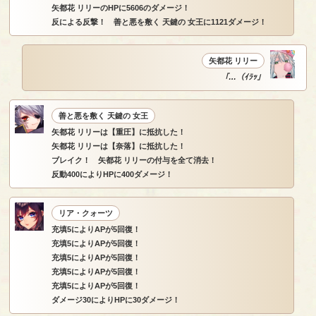
矢都花 リリーのHPに5606のダメージ！
反による反撃！ 善と悪を敷く 天鍵の 女王に1121ダメージ！
矢都花 リリー
「…（ｲﾗｯ」
善と悪を敷く 天鍵の 女王
矢都花 リリーは【重圧】に抵抗した！
矢都花 リリーは【奈落】に抵抗した！
ブレイク！ 矢都花 リリーの付与を全て消去！
反動400によりHPに400ダメージ！
リア・クォーツ
充填5によりAPが5回復！
充填5によりAPが5回復！
充填5によりAPが5回復！
充填5によりAPが5回復！
充填5によりAPが5回復！
ダメージ30によりHPに30ダメージ！