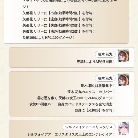
ドラマ・ゲツクの摩耗60により矢都花 リリーのAPに60ダメー
ジ！
矢都花 リリーに【出血(効果時間2倍)】を付与！
矢都花 リリーに【流血(効果時間2倍)】を付与！
矢都花 リリーに【失血(効果時間2倍)】を付与！
矢都花 リリーに【滂沱(効果時間2倍)】を付与！
反動100によりHPに100ダメージ！
笹木 花丸
充填5によりAPが5回復！
笹木 花丸
笹木 花丸は攻撃集中！
笹木 花丸のエクス・カリバー！
善と悪を敷く 天鍵の 女王のHPに2418のダメージ！
攻勢BS回復75！ 自身のバッドステータスを全て消去！
自身に【光輝25】を付与！
シルフォイデア・エリスタリス
シルフォイデア・エリスタリスの天上のエンテレケイア！