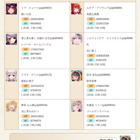
リア・クォーツ(p3p004937)
ルチア・アフラニア(p3p006865)
願いの先
高貴な責務
HP
29255/29255
HP
26050/26050
AP
6663/6663
AP
12326/12326
(-15.00, -7.50, 0.00)
(15.00, 7.50, 0.00)
善と悪を敷く 天鍵の 女王(p3p000665)
シルフォイデア・エリスタリス(p3p00088
レジーナ・カームバンクル
6)
HP
17442/17442
花に集う
AP
8607/8607
HP
25308/25308
(-15.00, -2.50, 0.00)
AP
2235/2235
(15.00, 2.50, 0.00)
ドラマ・ゲツク(p3p000172)
笹木 花丸(p3p008689)
蒼剣の弟子
堅牢彩華
HP
22270/22270
HP
27595/27595
AP
9753/9753
AP
9110/9110
(-15.00, 2.50, 0.00)
(15.00, -2.50, 0.00)
夢見 ルル家(p3p000016)
矢都花 リリー(p3p006541)
涙と罪を分かつ
ゴールデンラバール
HP
18421/18421
HP
30136/30136
AP
8279/8279
AP
4670/4670
(-15.00, 7.50, 0.00)
(15.00, -7.50, 0.00)