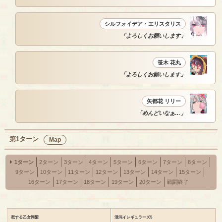
シルフォイデア・エリスタリス
「よろしくお願いします」
笹木 花丸
「よろしくお願いします」
矢都花 リリー
「めんどいなぁ…」
第1ターン
Map
1ターン
2ターン
3ターン
4ターン
5ターン
6ターン
7ターン
8ターン
9ターン
10ターン
11ターン
12ターン
13ターン
14ターン
15ターン
16ターン
17ターン
18ターン
19ターン
20ターン
戦闘終了
恋する乙女同盟
混沌イレギュラーズ5