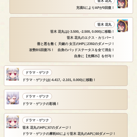
笹木 花丸
充填5によりAPが0回復！
笹木 花丸
笹木 花丸は(-3.500, -2.500, 0.000)に移動！
笹木 花丸のエクス・カリバー！
善と悪を敷く 天鍵の 女王のHPに2392のダメージ！
攻勢BS回復75！ 自身のバッドステータスを全て消去！
自身に【光輝25】を付与！
ドラマ・ゲツク
ドラマ・ゲツクは(-4.417, -2.101, 0.000)に移動！
ドラマ・ゲツク
ドラマ・ゲツクの彩禍！
ドラマ・ゲツク
笹木 花丸のHPに67のダメージ！
ドラマ・ゲツクの摩耗60により笹木 花丸のAPに60ダメージ！