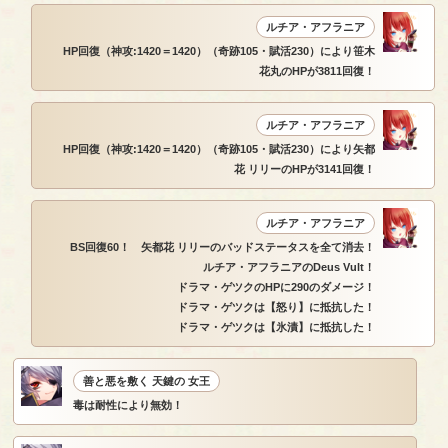
ルチア・アフラニア
HP回復（神攻:1420＝1420）（奇跡105・賦活230）により笹木
花丸のHPが3811回復！
ルチア・アフラニア
HP回復（神攻:1420＝1420）（奇跡105・賦活230）により矢都
花 リリーのHPが3141回復！
ルチア・アフラニア
BS回復60！ 矢都花 リリーのバッドステータスを全て消去！
ルチア・アフラニアのDeus Vult！
ドラマ・ゲツクのHPに290のダメージ！
ドラマ・ゲツクは【怒り】に抵抗した！
ドラマ・ゲツクは【氷漬】に抵抗した！
善と悪を敷く 天鍵の 女王
毒は耐性により無効！