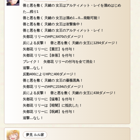
善と悪を敷く 天鍵の 女王はアルティメット・レイを溜めはじめ
た…残り1
善と悪を敷く 天鍵の 女王は溜め1→0…発動可能！
善と悪を敷く 天鍵の 女王は攻撃集中！
善と悪を敷く 天鍵の 女王のアルティメット・レイ！
矢都花 リリーのHPに6470のダメージ！
反による反撃！ 善と悪を敷く 天鍵の 女王に1294ダメージ！
矢都花 リリーに【重圧】を付与！
矢都花 リリーに【奈落】を付与！
ブレイク！ 矢都花 リリーの付与を全て消去！
追撃…なし！
反動400によりHPに400ダメージ！
善と悪を敷く 天鍵の 女王の薔薇黒鳥！
矢都花 リリーのHPに2194のダメージ！
反による反撃！ 善と悪を敷く 天鍵の 女王に438ダメージ！
矢都花 リリーに【猛毒】を付与！
矢都花 リリーは【暗闇】に抵抗した！
矢都花 リリーに【呪縛】を付与！
追撃…なし！
夢見 ルル家