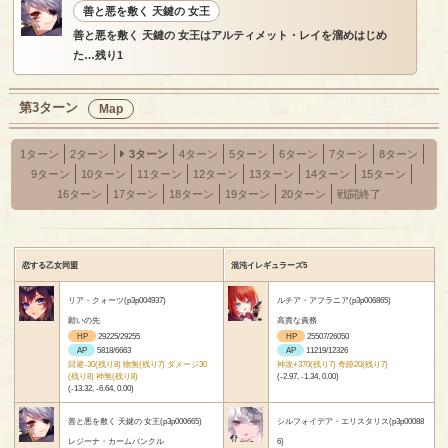
善と悪を敷く 天鍵の 女王
善と悪を敷く 天鍵の 女王はアルティメット・レイを溜めはじめ
た…残り1
第3ターン
Map
1ターン
2ターン
3ターン
4ターン
5ターン
6ターン
7ターン
8ターン
9ターン
10ターン
11ターン
12ターン
13ターン
14ターン
15ターン
16ターン
17ターン
18ターン
19ターン
20ターン
戦闘終了
恋する乙女同盟
混沌イレギュラーズ5
リア・クォーツ(p3p004937)
ルチア・アフラニア(p3p006865)
願いの先
高貴な責務
HP
29225/29255
HP
25507/26050
AP
5818/6663
AP
11219/12326
回避-30(残り8) 物無(残り7) ダメージ30
神攻+370(残り7) 奇跡20(残り7)
(残り8) 神無(残り8)
(-2.97, -1.34, 0.00)
(-13.32, -6.64, 0.00)
善と悪を敷く 天鍵の 女王(p3p000665)
シルフォイデア・エリスタリス(p3p00088
レジーナ・カームバンクル
6)