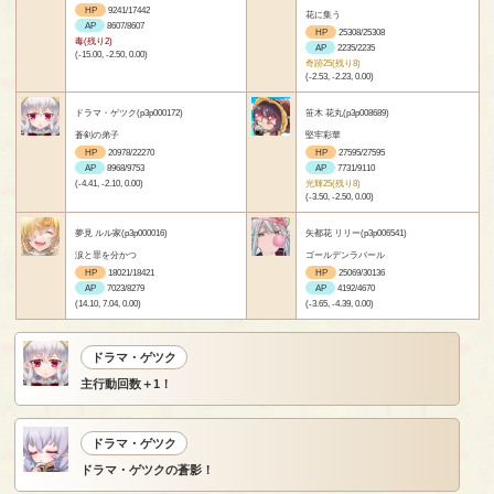
HP
9241/17442
花に集う
AP
8607/8607
HP
25308/25308
毒(残り2)
AP
2235/2235
(-15.00, -2.50, 0.00)
奇跡25(残り8)
(-2.53, -2.23, 0.00)
ドラマ・ゲツク(p3p000172)
笹木 花丸(p3p008689)
蒼剣の弟子
堅牢彩華
HP
20978/22270
HP
27595/27595
AP
8968/9753
AP
7731/9110
(-4.41, -2.10, 0.00)
光輝25(残り8)
(-3.50, -2.50, 0.00)
夢見 ルル家(p3p000016)
矢都花 リリー(p3p006541)
涙と罪を分かつ
ゴールデンラバール
HP
18021/18421
HP
25069/30136
AP
7023/8279
AP
4192/4670
(14.10, 7.04, 0.00)
(-3.65, -4.39, 0.00)
ドラマ・ゲツク
主行動回数＋1！
ドラマ・ゲツク
ドラマ・ゲツクの蒼影！