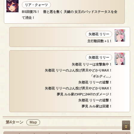
リア・クォーツ
BS回復75！ 善と悪を敷く 天鍵の 女王のバッドステータスを全
て消去！
矢都花 リリー
主行動回数＋1！
矢都花 リリー
矢都花 リリーは攻撃集中！
矢都花 リリーのぶん投げ昇天やどかりMAX！
「ギルティ…」
矢都花 リリーの追撃！
矢都花 リリーのぶん投げ昇天やどかりMAX！
夢見 ルル家のHPに2447のダメージ！
矢都花 リリーの追撃！
夢見 ルル家は回避！
第4ターン
Map