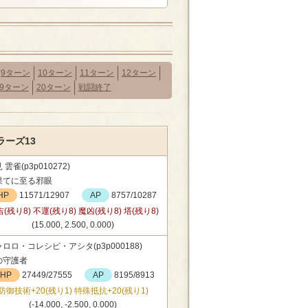
9ターン
10ターン
11ターン
12ターン
19ターン
20ターン
戦闘終了
ーズ13
 雲雀(p3p010272)
果てに至る邪眼
HP
11571/12907
AP
8757/10287
(残り8) 不運(残り8) 魔凶(残り8) 塔(残り8)
(15.000, 2.500, 0.000)
ロロ・コレシピ・アシタ(p3p000188)
の守護者
HP
27449/27555
AP
8195/8913
防御技術+20(残り1) 特殊抵抗+20(残り1)
(-14.000, -2.500, 0.000)