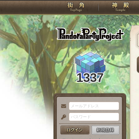
TOP
Pando
1337
メ
ー
パ
ル
ス