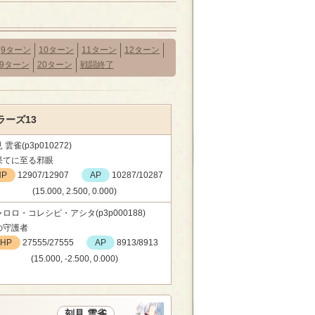
9ターン
10ターン
11ターン
12ターン
19ターン
20ターン
戦闘終了
ーズ13
 雲雀(p3p010272)
果てに至る邪眼
HP
12907/12907
AP
10287/10287
(15.000, 2.500, 0.000)
ロロ・コレシピ・アシタ(p3p000188)
の守護者
HP
27555/27555
AP
8913/8913
(15.000, -2.500, 0.000)
刻見 雲雀