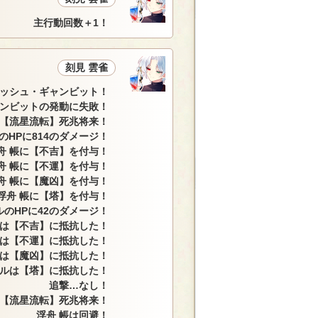
主行動回数＋1！
刻見 雲雀
ニッシュ・ギャンビット！
ンビットの発動に失敗！
の【流星流転】死兆将来！
のHPに814のダメージ！
舟 帳に【不吉】を付与！
舟 帳に【不運】を付与！
舟 帳に【魔凶】を付与！
浮舟 帳に【塔】を付与！
のHPに42のダメージ！
は【不吉】に抵抗した！
は【不運】に抵抗した！
は【魔凶】に抵抗した！
ルは【塔】に抵抗した！
追撃…なし！
の【流星流転】死兆将来！
浮舟 帳は回避！