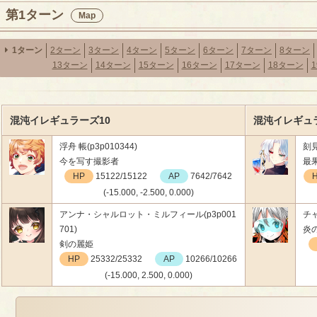
第1ターン
Map
1ターン
2ターン
3ターン
4ターン
5ターン
6ターン
7ターン
8ターン
13ターン
14ターン
15ターン
16ターン
17ターン
18ターン
混沌イレギュラーズ10
混沌イレギュラ
浮舟 帳(p3p010344)
刻見
今を写す撮影者
最
HP
15122/15122
AP
7642/7642
(-15.000, -2.500, 0.000)
アンナ・シャルロット・ミルフィール(p3p001
チャ
701)
炎
剣の麗姫
HP
25332/25332
AP
10266/10266
(-15.000, 2.500, 0.000)