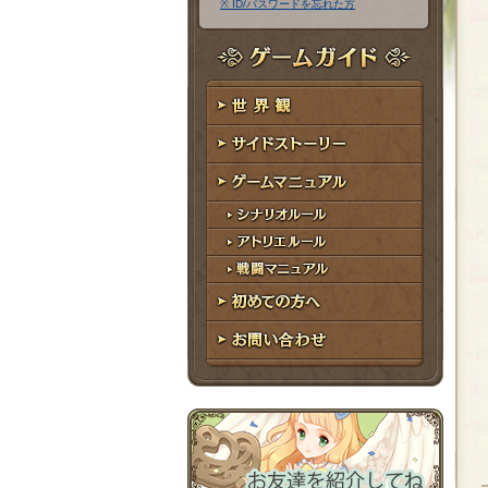
※ ID/パスワードを忘れた方
ア
ワ
ド
ー
レ
ド
ゲームガイド
ス
世界観
サイドストーリー
ゲームマニュアル
シナリオルール
アトリエルール
戦闘マニュアル
初めての方へ
お問い合わせ