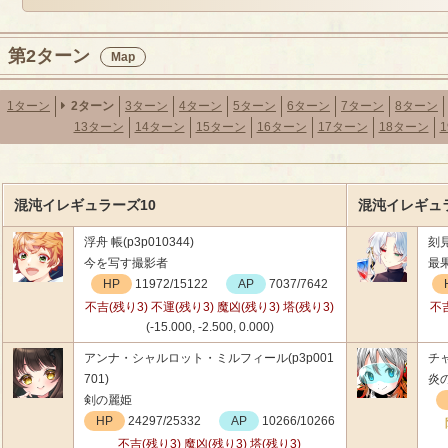
第2ターン
Map
1ターン
2ターン
3ターン
4ターン
5ターン
6ターン
7ターン
8ターン
13ターン
14ターン
15ターン
16ターン
17ターン
18ターン
混沌イレギュラーズ10
混沌イレギュラ
浮舟 帳(p3p010344)
刻見
今を写す撮影者
最
HP
11972/15122
AP
7037/7642
不吉(残り3) 不運(残り3) 魔凶(残り3) 塔(残り3)
不吉
(-15.000, -2.500, 0.000)
アンナ・シャルロット・ミルフィール(p3p001
チャ
701)
炎
剣の麗姫
HP
24297/25332
AP
10266/10266
不吉(残り3) 魔凶(残り3) 塔(残り3)