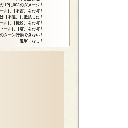
HPに993のダメージ！
ールに【不吉】を付与！
は【不運】に抵抗した！
ールに【魔凶】を付与！
ィールに【塔】を付与！
のターン行動できない！
追撃…なし！