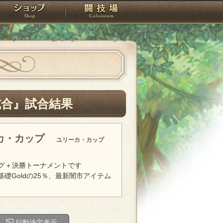
スタジオ
ショップ
闘技場
試合』試合結果
ーカ・カップ
ユリーカ・カップ
グ＋決勝トーナメントです
基礎Goldの25％、最新闇市アイテム
行動決定表示