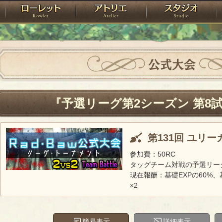
神殿
ローレット
アトリエ
raPartyProject
公式大会
『予選リーグ第2シーズン 第8
第131回 ユリ
参加費：50RC
タッグチーム対戦の予選リー
現在報酬：基礎EXPの60%、
×2
簡易表示
詳細表示