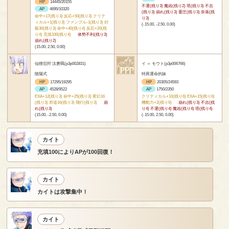
HP
14445/20155
不運(残り3) 魔凶(残り2) 塔(残り3) 不吉
AP
4695/10320
(残り3) 崩れ(残り3) 重圧(残り3) 奈落(残
命中+17(残り3) 反応+50(残り3) クリテ
り3)
ィカル+1(残り3) ファンブル-1(残り3) 封
(-15.00, -2.50, 0.00)
殺30(残り3) 命中+40(残り4) 反応+20(残
り4) 充填100(残り4)
体勢不利(残り3)
崩れ(残り2)
(15.00, 2.50, 0.00)
仙狸厄狩 汰磨羈(p3p002831)
イ ＝ モウト(p3p006766)
陰陽式
特異運命的妹
HP
17295/19295
HP
20305/24593
AP
4528/9522
AP
1750/2350
EXA+12(残り3) 命中+25(残り3) 変幻16
クリティカル+10(残り6) EXA+15(残り6)
(残り3) 邪道16(残り3) 飛行(残り3)
崩
機動力+2(残り6)
崩れ(残り3) 不吉(残
れ(残り3)
り4) 不運(残り4) 魔凶(残り4) 塔(残り4)
(15.00, -2.50, 0.00)
(-15.00, 2.50, 0.00)
カイト
充填100によりAPが100回復！
カイト
カイトは攻撃集中！
カイト