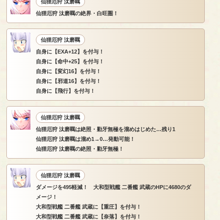
仙狸厄狩 汰磨羈
仙狸厄狩 汰磨羈の絶界・白旺圏！
仙狸厄狩 汰磨羈
自身に【EXA+12】を付与！
自身に【命中+25】を付与！
自身に【変幻16】を付与！
自身に【邪道16】を付与！
自身に【飛行】を付与！
仙狸厄狩 汰磨羈
仙狸厄狩 汰磨羈は絶照・勦牙無極を溜めはじめた…残り1
仙狸厄狩 汰磨羈は溜め1→0…発動可能！
仙狸厄狩 汰磨羈の絶照・勦牙無極！
仙狸厄狩 汰磨羈
ダメージを495軽減！ 大和型戦艦 二番艦 武蔵のHPに4680のダ
メージ！
大和型戦艦 二番艦 武蔵に【重圧】を付与！
大和型戦艦 二番艦 武蔵に【奈落】を付与！