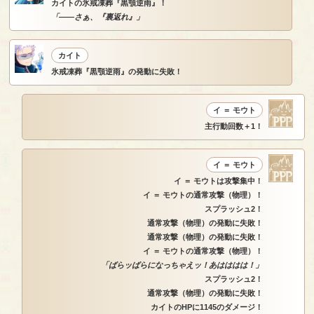
カイトの氷戒凍葬『黒顎逆雨』！
「――さぁ、『裏返れ』」
カイト
氷戒凍葬『黒顎逆雨』の発動に失敗！
イ ＝ モウト
主行動回数＋1！
イ ＝ モウト
イ ＝ モウトは攻撃集中！
イ ＝ モウトの通常攻撃（物理）！
スプラッシュ2！
通常攻撃（物理）の発動に失敗！
通常攻撃（物理）の発動に失敗！
イ ＝ モウトの通常攻撃（物理）！
「ばらッばらになっちゃえッ！あはははは！」
スプラッシュ2！
通常攻撃（物理）の発動に失敗！
カイトのHPに1145のダメージ！