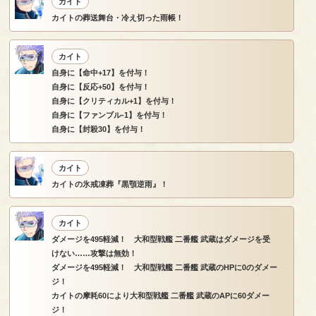
カイト
カイトの葬送舞台・冷え切った雨帳！
カイト
自身に【命中+17】を付与！
自身に【反応+50】を付与！
自身に【クリティカル+1】を付与！
自身に【ファンブル-1】を付与！
自身に【封殺30】を付与！
カイト
カイトの氷戒凍葬『黒顎逆雨』！
カイト
ダメージを495軽減！ 大和型戦艦 二番艦 武蔵はダメージを受
けない……攻撃は無効！
ダメージを495軽減！ 大和型戦艦 二番艦 武蔵のHPに0のダメー
ジ！
カイトの摩耗60により大和型戦艦 二番艦 武蔵のAPに60ダメー
ジ！