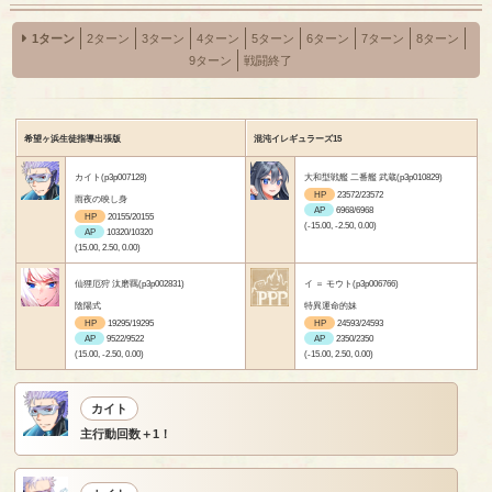
1ターン
2ターン
3ターン
4ターン
5ターン
6ターン
7ターン
8ターン
9ターン
戦闘終了
希望ヶ浜生徒指導出張版
混沌イレギュラーズ15
カイト(p3p007128)
大和型戦艦 二番艦 武蔵(p3p010829)
HP
23572/23572
雨夜の映し身
AP
6968/6968
HP
20155/20155
(-15.00, -2.50, 0.00)
AP
10320/10320
(15.00, 2.50, 0.00)
仙狸厄狩 汰磨羈(p3p002831)
イ ＝ モウト(p3p006766)
陰陽式
特異運命的妹
HP
19295/19295
HP
24593/24593
AP
9522/9522
AP
2350/2350
(15.00, -2.50, 0.00)
(-15.00, 2.50, 0.00)
カイト
主行動回数＋1！