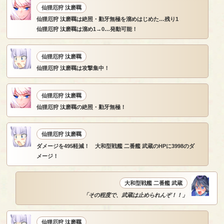
仙狸厄狩 汰磨羈
仙狸厄狩 汰磨羈は絶照・勦牙無極を溜めはじめた…残り1
仙狸厄狩 汰磨羈は溜め1→0…発動可能！
仙狸厄狩 汰磨羈
仙狸厄狩 汰磨羈は攻撃集中！
仙狸厄狩 汰磨羈
仙狸厄狩 汰磨羈の絶照・勦牙無極！
仙狸厄狩 汰磨羈
ダメージを495軽減！ 大和型戦艦 二番艦 武蔵のHPに3998のダ
メージ！
大和型戦艦 二番艦 武蔵
「その程度で、武蔵は止められんぞ！！」
仙狸厄狩 汰磨羈