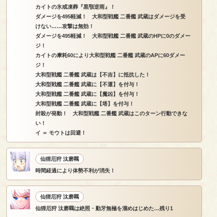
カイトの氷戒凍葬『黒顎逆雨』！
ダメージを495軽減！ 大和型戦艦 二番艦 武蔵はダメージを受
けない……攻撃は無効！
ダメージを495軽減！ 大和型戦艦 二番艦 武蔵のHPに0のダメー
ジ！
カイトの摩耗60により大和型戦艦 二番艦 武蔵のAPに60ダメー
ジ！
大和型戦艦 二番艦 武蔵は【不吉】に抵抗した！
大和型戦艦 二番艦 武蔵に【不運】を付与！
大和型戦艦 二番艦 武蔵に【魔凶】を付与！
大和型戦艦 二番艦 武蔵に【塔】を付与！
封殺が発動！ 大和型戦艦 二番艦 武蔵はこのターン行動できな
い！
イ ＝ モウトは回避！
仙狸厄狩 汰磨羈
時間経過により体勢不利が消失！
仙狸厄狩 汰磨羈
仙狸厄狩 汰磨羈は絶照・勦牙無極を溜めはじめた…残り1