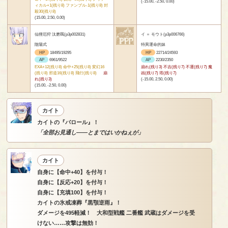
(-15.00, -2.50, 0.00)
ィカル+1(残り8) ファンブル-1(残り8) 封
殺30(残り8)
(15.00, 2.50, 0.00)
仙狸厄狩 汰磨羈(p3p002831)
イ ＝ モウト(p3p006766)
陰陽式
特異運命的妹
HP
18495/19295
HP
22714/24593
AP
6961/9522
AP
2230/2350
EXA+12(残り8) 命中+25(残り8) 変幻16
崩れ(残り3) 不吉(残り7) 不運(残り7) 魔
(残り8) 邪道16(残り8) 飛行(残り8)
崩
凶(残り7) 塔(残り7)
れ(残り3)
(-15.00, 2.50, 0.00)
(15.00, -2.50, 0.00)
カイト
カイトの『バロール』！
「全部お見通し――とまではいかねぇが」
カイト
自身に【命中+40】を付与！
自身に【反応+20】を付与！
自身に【充填100】を付与！
カイトの氷戒凍葬『黒顎逆雨』！
ダメージを495軽減！ 大和型戦艦 二番艦 武蔵はダメージを受
けない……攻撃は無効！