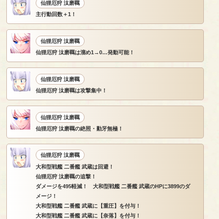
仙狸厄狩 汰磨羈
主行動回数＋1！
仙狸厄狩 汰磨羈
仙狸厄狩 汰磨羈は溜め1→0…発動可能！
仙狸厄狩 汰磨羈
仙狸厄狩 汰磨羈は攻撃集中！
仙狸厄狩 汰磨羈
仙狸厄狩 汰磨羈の絶照・勦牙無極！
仙狸厄狩 汰磨羈
大和型戦艦 二番艦 武蔵は回避！
仙狸厄狩 汰磨羈の追撃！
ダメージを495軽減！ 大和型戦艦 二番艦 武蔵のHPに3899のダ
メージ！
大和型戦艦 二番艦 武蔵に【重圧】を付与！
大和型戦艦 二番艦 武蔵に【奈落】を付与！