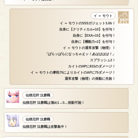
イ ＝ モウト
イ ＝ モウトのSSSガジェット3.0b！
自身に【クリティカル+10】を付与！
自身に【EXA+15】を付与！
自身に【機動力+2】を付与！
イ ＝ モウトの通常攻撃（物理）！
「ばらッばらになっちゃえッ！あはははは！」
スプラッシュ2！
カイトのHPに815のダメージ！
イ ＝ モウトの摩耗75によりカイトのAPに75ダメージ！
通常攻撃（物理）の発動に失敗！
仙狸厄狩 汰磨羈
仙狸厄狩 汰磨羈は溜め1→0…発動可能！
仙狸厄狩 汰磨羈
仙狸厄狩 汰磨羈は攻撃集中！