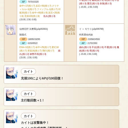
AP
7670/10320
(残り3) 重圧(残り3) 奈落(残り3)
命中+17(残り7) 反応+50(残り7) クリテ
(-15.00, -2.50, 0.00)
ィカル+1(残り7) ファンブル-1(残り7) 封
殺30(残り7) 命中+40(残り8) 反応+20(残
り8) 充填100(残り8)
乱れ(残り3)
(15.00, 2.50, 0.00)
仙狸厄狩 汰磨羈(p3p002831)
イ ＝ モウト(p3p006766)
陰陽式
特異運命的妹
HP
18095/19295
HP
21958/24593
AP
6150/9522
AP
2170/2350
EXA+12(残り7) 命中+25(残り7) 変幻16
崩れ(残り3) 不吉(残り6) 不運(残り6) 魔
(残り7) 邪道16(残り7) 飛行(残り7)
崩
凶(残り6) 塔(残り6)
れ(残り2) 体勢不利(残り3)
(-15.00, 2.50, 0.00)
(15.00, -2.50, 0.00)
カイト
充填100によりAPが100回復！
カイト
主行動回数＋1！
カイト
カイトは攻撃集中！