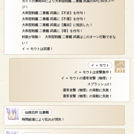
カイトの摩耗60により大和型戦艦 二番艦 武蔵のAPに60ダメー
ジ！
大和型戦艦 二番艦 武蔵に【不吉】を付与！
大和型戦艦 二番艦 武蔵に【不運】を付与！
大和型戦艦 二番艦 武蔵は【魔凶】に抵抗した！
大和型戦艦 二番艦 武蔵に【塔】を付与！
封殺が発動！ 大和型戦艦 二番艦 武蔵はこのターン行動できな
い！
イ ＝ モウトは回避！
イ ＝ モウト
イ ＝ モウトは攻撃集中！
イ ＝ モウトの通常攻撃（物理）！
スプラッシュ2！
通常攻撃（物理）の発動に失敗！
通常攻撃（物理）の発動に失敗！
仙狸厄狩 汰磨羈
時間経過により乱れが消失！