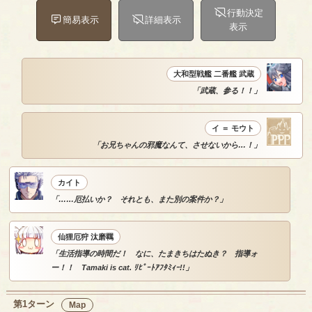
行動決定
簡易表示
詳細表示
表示
大和型戦艦 二番艦 武蔵
「武蔵、参る！！」
イ ＝ モウト
「お兄ちゃんの邪魔なんて、させないから…！」
カイト
「……厄払いか？ それとも、また別の案件か？」
仙狸厄狩 汰磨羈
「生活指導の時間だ！ なに、たまきちはたぬき？ 指導ォ
ー！！ Tamaki is cat. ﾘﾋﾟｰﾄｱﾌﾀﾐｨｰ!!」
第1ターン
Map