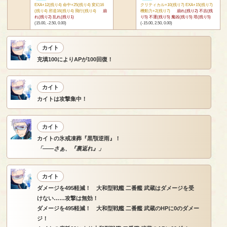
EXA+12(残り4) 命中+25(残り4) 変幻16
クリティカル+10(残り7) EXA+15(残り7)
(残り4) 邪道16(残り4) 飛行(残り4)
崩
機動力+2(残り7)
崩れ(残り2) 不吉(残
れ(残り2) 乱れ(残り1)
り5) 不運(残り5) 魔凶(残り5) 塔(残り5)
(15.00, -2.50, 0.00)
(-15.00, 2.50, 0.00)
カイト
充填100によりAPが100回復！
カイト
カイトは攻撃集中！
カイト
カイトの氷戒凍葬『黒顎逆雨』！
「――さぁ、『裏返れ』」
カイト
ダメージを495軽減！ 大和型戦艦 二番艦 武蔵はダメージを受
けない……攻撃は無効！
ダメージを495軽減！ 大和型戦艦 二番艦 武蔵のHPに0のダメー
ジ！