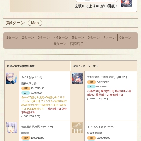
充填10によりAPが10回復！
第4ターン
Map
1ターン
2ターン
3ターン
4ターン
5ターン
6ターン
7ターン
8ターン
9ターン
戦闘終了
希望ヶ浜生徒指導出張版
混沌イレギュラーズ15
カイト(p3p007128)
大和型戦艦 二番艦 武蔵(p3p010829)
HP
5462/23572
雨夜の映し身
AP
6698/6968
HP
20155/20155
不運(残り3) 魔凶(残り3) 塔(残り3) 不吉
AP
6570/10320
(残り3) 重圧(残り2) 奈落(残り2)
命中+17(残り6) 反応+50(残り6) クリテ
(-15.00, -2.50, 0.00)
ィカル+1(残り6) ファンブル-1(残り6) 封
殺30(残り6) 命中+40(残り7) 反応+20(残
り7) 充填100(残り7)
乱れ(残り2) 体勢
不利(残り3)
(15.00, 2.50, 0.00)
仙狸厄狩 汰磨羈(p3p002831)
イ ＝ モウト(p3p006766)
陰陽式
特異運命的妹
HP
18095/19295
HP
20305/24593