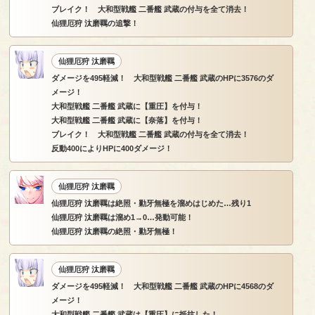
ブレイク！ 大和型戦艦 二番艦 武蔵の付与を全て消去！
仙狸厄狩 汰磨羈の追撃！
仙狸厄狩 汰磨羈
ダメージを495軽減！ 大和型戦艦 二番艦 武蔵のHPに3576のダ
メージ！
大和型戦艦 二番艦 武蔵に【重圧】を付与！
大和型戦艦 二番艦 武蔵に【奈落】を付与！
ブレイク！ 大和型戦艦 二番艦 武蔵の付与を全て消去！
反動400によりHPに400ダメージ！
仙狸厄狩 汰磨羈
仙狸厄狩 汰磨羈は絶照・勦牙無極を溜めはじめた…残り1
仙狸厄狩 汰磨羈は溜め1→0…発動可能！
仙狸厄狩 汰磨羈の絶照・勦牙無極！
仙狸厄狩 汰磨羈
ダメージを495軽減！ 大和型戦艦 二番艦 武蔵のHPに4568のダ
メージ！
大和型戦艦 二番艦 武蔵は【重圧】に抵抗した！