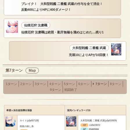
ブレイク！ 大和型戦艦 二番艦 武蔵の付与を全て消去！
反動400によりHPに400ダメージ！
仙狸厄狩 汰磨羈
仙狸厄狩 汰磨羈は絶照・勦牙無極を溜めはじめた…残り1
大和型戦艦 二番艦 武蔵
充填10によりAPが10回復！
第7ターン
Map
1ターン
2ターン
3ターン
4ターン
5ターン
6ターン
7ターン
8ターン
9ターン
戦闘終了
希望ヶ浜生徒指導出張版
混沌イレギュラーズ15
カイト(p3p007128)
大和型戦艦 二番艦 武蔵(p3p010829)
HP
1165/23572
雨夜の映し身
AP
6548/6968