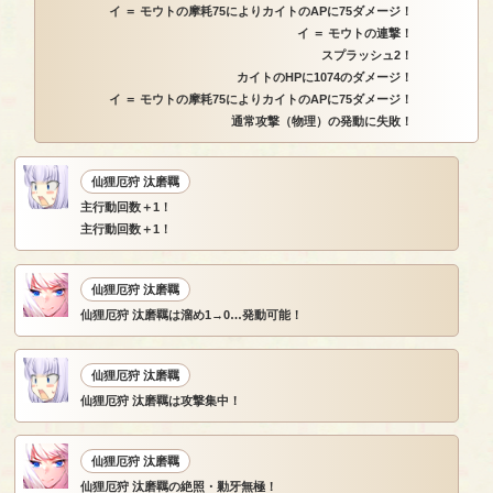
イ ＝ モウトの摩耗75によりカイトのAPに75ダメージ！
イ ＝ モウトの連撃！
スプラッシュ2！
カイトのHPに1074のダメージ！
イ ＝ モウトの摩耗75によりカイトのAPに75ダメージ！
通常攻撃（物理）の発動に失敗！
仙狸厄狩 汰磨羈
主行動回数＋1！
主行動回数＋1！
仙狸厄狩 汰磨羈
仙狸厄狩 汰磨羈は溜め1→0…発動可能！
仙狸厄狩 汰磨羈
仙狸厄狩 汰磨羈は攻撃集中！
仙狸厄狩 汰磨羈
仙狸厄狩 汰磨羈の絶照・勦牙無極！