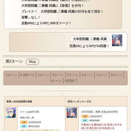
大和型戦艦 二番艦 武蔵に【奈落】を付与！
ブレイク！ 大和型戦艦 二番艦 武蔵の付与を全て消去！
追撃…なし！
反動400によりHPに400ダメージ！
大和型戦艦 二番艦 武蔵
充填10によりAPが10回復！
第2ターン
Map
1ターン
2ターン
3ターン
4ターン
5ターン
6ターン
7ターン
8ターン
9ターン
戦闘終了
希望ヶ浜生徒指導出張版
混沌イレギュラーズ15
カイト(p3p007128)
大和型戦艦 二番艦 武蔵(p3p010829)
HP
10303/23572
雨夜の映し身
AP
6858/6968
HP
20155/20155
不運(残り3) 魔凶(残り3) 塔(残り3) 不吉
AP
8870/10320
(残り3) 重圧(残り3) 奈落(残り3)
命中+17(残り8) 反応+50(残り8) クリテ