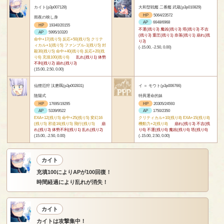
カイト(p3p007128)
大和型戦艦 二番艦 武蔵(p3p010829)
HP
5064/23572
雨夜の映し身
AP
6648/6968
HP
19340/20155
不運(残り3) 魔凶(残り3) 塔(残り3) 不吉
AP
5995/10320
(残り3) 重圧(残り1) 奈落(残り1) 崩れ(残
命中+17(残り5) 反応+50(残り5) クリテ
り3)
ィカル+1(残り5) ファンブル-1(残り5) 封
(-15.00, -2.50, 0.00)
殺30(残り5) 命中+40(残り6) 反応+20(残
り6) 充填100(残り6)
乱れ(残り1) 体勢
不利(残り2) 崩れ(残り3)
(15.00, 2.50, 0.00)
仙狸厄狩 汰磨羈(p3p002831)
イ ＝ モウト(p3p006766)
陰陽式
特異運命的妹
HP
17695/19295
HP
20305/24593
AP
5339/9522
AP
1750/2350
EXA+12(残り5) 命中+25(残り5) 変幻16
クリティカル+10(残り8) EXA+15(残り8)
(残り5) 邪道16(残り5) 飛行(残り5)
崩
機動力+2(残り8)
崩れ(残り3) 不吉(残
れ(残り3) 体勢不利(残り1) 乱れ(残り2)
り6) 不運(残り6) 魔凶(残り6) 塔(残り6)
(15.00, -2.50, 0.00)
(-15.00, 2.50, 0.00)
カイト
充填100によりAPが100回復！
時間経過により乱れが消失！
カイト
カイトは攻撃集中！