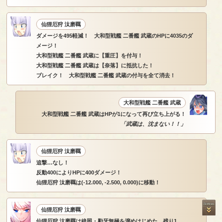
仙狸厄狩 汰磨羈
ダメージを495軽減！ 大和型戦艦 二番艦 武蔵のHPに4035のダ
メージ！
大和型戦艦 二番艦 武蔵に【重圧】を付与！
大和型戦艦 二番艦 武蔵は【奈落】に抵抗した！
ブレイク！ 大和型戦艦 二番艦 武蔵の付与を全て消去！
大和型戦艦 二番艦 武蔵
大和型戦艦 二番艦 武蔵はHPが1になって再び立ち上がる！
「武蔵は、沈まない！！」
仙狸厄狩 汰磨羈
追撃…なし！
反動400によりHPに400ダメージ！
仙狸厄狩 汰磨羈は(-12.000, -2.500, 0.000)に移動！
仙狸厄狩 汰磨羈
仙狸厄狩 汰磨羈は絶照・勦牙無極を溜めはじめた…残り1