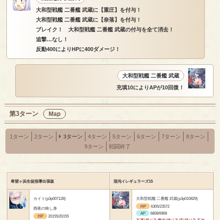
大和型戦艦 二番艦 武蔵に【重圧】を付与！
大和型戦艦 二番艦 武蔵に【奈落】を付与！
ブレイク！ 大和型戦艦 二番艦 武蔵の付与を全て消去！
追撃…なし！
反動400によりHPに400ダメージ！
大和型戦艦 二番艦 武蔵
充填10によりAPが10回復！
第3ターン
Map
1ターン
2ターン
3ターン
4ターン
5ターン
6ターン
7ターン
8ターン
9ターン
戦闘終了
希望ヶ浜生徒指導出張版
混沌イレギュラーズ15
カイト(p3p007128)
大和型戦艦 二番艦 武蔵(p3p010829)
HP
6305/23572
雨夜の映し身
AP
6808/6968
HP
20155/20155
不運(残り3) 魔凶(残り3) 塔(残り3) 不吉