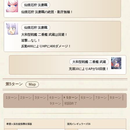
仙狸厄狩 汰磨羈
仙狸厄狩 汰磨羈の絶照・勦牙無極！
仙狸厄狩 汰磨羈
大和型戦艦 二番艦 武蔵は回避！
追撃…なし！
反動400によりHPに400ダメージ！
大和型戦艦 二番艦 武蔵
充填10によりAPが10回復！
第5ターン
Map
1ターン
2ターン
3ターン
4ターン
5ターン
6ターン
7ターン
8ターン
9ターン
戦闘終了
希望ヶ浜生徒指導出張版
混沌イレギュラーズ15