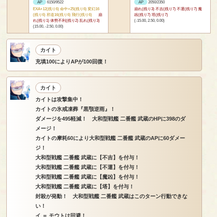
AP
6150/9522
AP
2050/2350
EXA+12(残り6) 命中+25(残り6) 変幻16
崩れ(残り3) 不吉(残り7) 不運(残り7) 魔
(残り6) 邪道16(残り6) 飛行(残り6)
崩
凶(残り7) 塔(残り7)
れ(残り1) 体勢不利(残り2) 乱れ(残り3)
(-15.00, 2.50, 0.00)
(15.00, -2.50, 0.00)
カイト
充填100によりAPが100回復！
カイト
カイトは攻撃集中！
カイトの氷戒凍葬『黒顎逆雨』！
ダメージを495軽減！ 大和型戦艦 二番艦 武蔵のHPに398のダ
メージ！
カイトの摩耗60により大和型戦艦 二番艦 武蔵のAPに60ダメー
ジ！
大和型戦艦 二番艦 武蔵に【不吉】を付与！
大和型戦艦 二番艦 武蔵に【不運】を付与！
大和型戦艦 二番艦 武蔵に【魔凶】を付与！
大和型戦艦 二番艦 武蔵に【塔】を付与！
封殺が発動！ 大和型戦艦 二番艦 武蔵はこのターン行動できな
い！
イ ＝ モウトは回避！