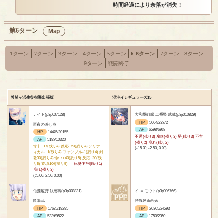
時間経過により奈落が消失！
第6ターン
Map
1ターン
2ターン
3ターン
4ターン
5ターン
6ターン
7ターン
8ターン
9ターン
戦闘終了
希望ヶ浜生徒指導出張版
混沌イレギュラーズ15
カイト(p3p007128)
大和型戦艦 二番艦 武蔵(p3p010829)
HP
5064/23572
雨夜の映し身
AP
6598/6968
HP
14445/20155
不運(残り3) 魔凶(残り3) 塔(残り3) 不吉
AP
5195/10320
(残り2) 崩れ(残り2)
命中+17(残り4) 反応+50(残り4) クリテ
(-15.00, -2.50, 0.00)
ィカル+1(残り4) ファンブル-1(残り4) 封
殺30(残り4) 命中+40(残り5) 反応+20(残
り5) 充填100(残り5)
体勢不利(残り1)
崩れ(残り3)
(15.00, 2.50, 0.00)
仙狸厄狩 汰磨羈(p3p002831)
イ ＝ モウト(p3p006766)
陰陽式
特異運命的妹
HP
17695/19295
HP
20305/24593
AP
5339/9522
AP
1750/2350