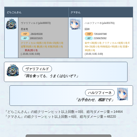
どらごんさん
クマさん
ヴァリフィルド(p3x000072)
ハルツフィーネ(p3x001701)
悪食竜
闘神
HP
-3643/45330
HP
72616/87080
AP
19910/21615
AP
21569/25092
クリティカル+8(残り8) EXA+15(残り8)
命中+30(残り8) クリティカル+8(残り8) E
追撃20(残り8) 棘(残り8) 封殺20(残り8)
XA+15(残り8) 特殊抵抗+50(残り8) 回避+
業炎(残り3)
30(残り8)
(-15.00, 0.00, 0.00)
(15.00, 0.00, 0.00)
ヴァリフィルド
「我を食っても、うまくはないぞ？」
ハルツフィーネ
「お手合わせ、感謝です」
『どらごんさん』の総クリーンヒット以上回数＝0回、総与ダメージ量＝14464
『クマさん』の総クリーンヒット以上回数＝6回、総与ダメージ量＝48220