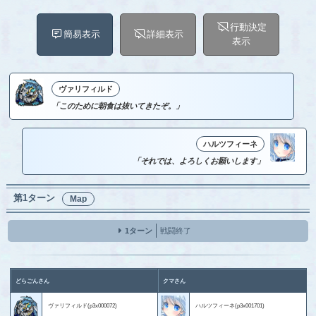
行動決定
簡易表示
詳細表示
表示
ヴァリフィルド
「このために朝食は抜いてきたぞ。」
ハルツフィーネ
「それでは、よろしくお願いします」
第1ターン
Map
1ターン
戦闘終了
どらごんさん
クマさん
ヴァリフィルド(p3x000072)
ハルツフィーネ(p3x001701)