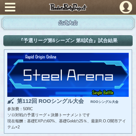
PandoraPartyProject
公式大会
『予選リーグ第6シーズン 第8試合』試合結果
第112回 ROOシングル大会
ROOシングル大会
参加費：50RC
ソロ対戦の予選リーグ＋決勝トーナメントです
現在報酬：基礎EXPの60%、基礎Goldの25％、最新R.O.O闇市アイ
テム×2