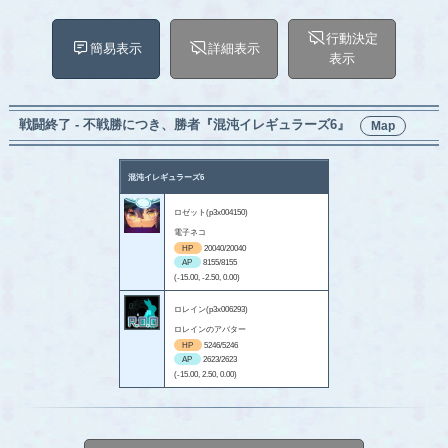
行動決定
簡易表示
詳細表示
表示
戦闘終了 - 不戦勝につき、勝者『混沌イレギュラーズ6』
Map
混沌イレギュラーズ6
ロゼット(p3x004150)
電子ネコ
HP
20040/20040
AP
8155/8155
(-15.00, -2.50, 0.00)
ロレイン(p3x006293)
ロレインのアバター
HP
5246/5246
AP
2623/2623
(-15.00, 2.50, 0.00)