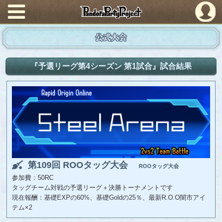
PandoraPartyProject
公式大会
『予選リーグ第4シーズン 第1試合』試合結果
第109回 ROOタッグ大会
ROOタッグ大会
参加費：50RC
タッグチーム対戦の予選リーグ＋決勝トーナメントです
現在報酬：基礎EXPの60%、基礎Goldの25％、最新R.O.O闇市アイ
テム×2