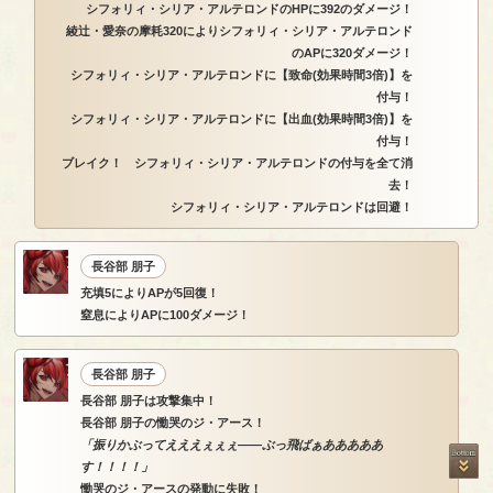
シフォリィ・シリア・アルテロンドのHPに392のダメージ！
綾辻・愛奈の摩耗320によりシフォリィ・シリア・アルテロンド
のAPに320ダメージ！
シフォリィ・シリア・アルテロンドに【致命(効果時間3倍)】を
付与！
シフォリィ・シリア・アルテロンドに【出血(効果時間3倍)】を
付与！
ブレイク！ シフォリィ・シリア・アルテロンドの付与を全て消
去！
シフォリィ・シリア・アルテロンドは回避！
長谷部 朋子
充填5によりAPが5回復！
窒息によりAPに100ダメージ！
長谷部 朋子
長谷部 朋子は攻撃集中！
長谷部 朋子の慟哭のジ・アース！
「振りかぶってえええぇぇぇ――ぶっ飛ばぁあああああ
す！！！！」
慟哭のジ・アースの発動に失敗！