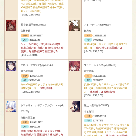
能率10(残り7) 復讐30(残り7) 封殺30(残
(5.00, 7.50, 0.00)
り7) 追撃30(残り7) 回避+40(残り7) 反応
+20(残り7) 再生200(残り7) 命中+20(残り
1) 反応+680(残り1)
(14.01, -2.66, 0.00)
長谷部 朋子(p3p008321)
アト・サイン(p3p001394)
蛮族令嬢
観光客
HP
28157/31867
HP
13688/16182
AP
3650/5730
AP
7401/8301
ショック(残り7) 不吉(残り6) 不運(残り
回避+40(残り7) 反応+20(残り7) 再生200
6) 魔凶(残り6) 塔(残り6) 痺れ(残り3) 窒
(残り7)
痺れ(残り2) 感電(残り3)
息(残り7) 無策(残り7) 重圧(残り7)
(-14.00, 2.50, 0.00)
(4.10, 7.05, 0.00)
クロバ・フユツキ(p3p000145)
マリア・レイシス(p3p006685)
滅刃の死神
雷光殲姫
HP
17966/18940
HP
15120/16445
AP
5617/8145
AP
6828/8295
命中+20(残り8) クリティカル+4(残り8)
反応+30(残り7) クリティカル+1(残り7) E
追撃50(残り8)
恍惚(残り3)
XA+5(残り7) 能率20(残り7) 摩耗40(残り
(-15.00, 2.50, 0.00)
7)
痺れ(残り3) 石化(残り8)
(15.00, -2.50, 0.00)
シフォリィ・シリア・アルテロンド(p3p
綾辻・愛奈(p3p010320)
000174)
本と珈琲
HP
13213/17217
白銀の戦乙女
AP
5176/7546
HP
14694/17872
反応+30(残り7) クリティカル+1(残り7) E
AP
3554/9126
XA+5(残り7) 能率20(残り7) 摩耗40(残り
感電(残り2) 窒息(残り6) ショック(残り
7) 命中+20(残り8) クリティカル+4(残り
2) 無策(残り2) 重圧(残り2) 痺れ(残り7)
8) 追撃50(残り8)
足止(残り3) 感電(残