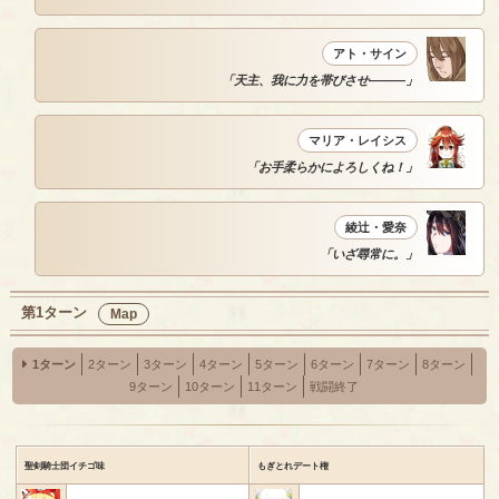
アト・サイン
「天主、我に力を帯びさせ―――」
マリア・レイシス
「お手柔らかによろしくね！」
綾辻・愛奈
「いざ尋常に。」
第1ターン
Map
1ターン
2ターン
3ターン
4ターン
5ターン
6ターン
7ターン
8ターン
9ターン
10ターン
11ターン
戦闘終了
聖剣騎士団イチゴ味
もぎとれデート権