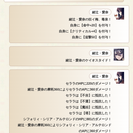
綾辻・愛奈
綾辻・愛奈の狂イ梅、毒泉！
自身に【命中+20】を付与！
自身に【クリティカル+4】を付与！
自身に【追撃50】を付与！
綾辻・愛奈
綾辻・愛奈のケイオスタイド！
綾辻・愛奈
セララのHPに220のダメージ！
綾辻・愛奈の摩耗360によりセララのAPに360ダメージ！
セララは【不吉】に抵抗した！
セララは【不運】に抵抗した！
セララは【魔凶】に抵抗した！
セララは【塔】に抵抗した！
シフォリィ・シリア・アルテロンドのHPに881のダメージ！
綾辻・愛奈の摩耗360によりシフォリィ・シリア・アルテロンド
のAPに360ダメージ！