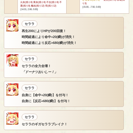
火炎(残り8) 業炎(残り8) 不吉(残り8) 不
り3)
運(残り8) 魔凶(残り12) 塔(残り12)
(15.00, -7.50, 0.00)
(14.01, 2.66, 0.00)
セララ
再生200によりHPが200回復！
時間経過により命中+20(瞬)が消失！
時間経過により反応+680(瞬)が消失！
セララ
セララの全力全壊！
「ドーナツおいしー！」
セララ
自身に【命中+20(瞬)】を付与！
自身に【反応+680(瞬)】を付与！
セララ
セララのギガセララブレイク！