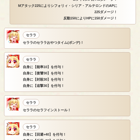
Mアタック225によりシフォリィ・シリア・アルテロンドのAPに
225ダメージ！
反動150によりHPに150ダメージ！
セララ
セララのセララおやつタイム(ポンデ)！
セララ
自身に【能率10】を付与！
自身に【復讐30】を付与！
自身に【封殺30】を付与！
自身に【追撃30】を付与！
セララ
セララのセラフインストール！
セララ
自身に【回避+40】を付与！