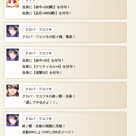
自身に【命中+20(瞬)】を付与！
自身に【反応+680(瞬)】を付与！
クロバ・フユツキ
クロバ・フユツキの狂イ梅、毒泉！
クロバ・フユツキ
自身に【命中+20】を付与！
自身に【クリティカル+4】を付与！
自身に【追撃50】を付与！
クロバ・フユツキ
クロバ・フユツキの終ノ断・生殄！
「逃してやるかよ！！」
クロバ・フユツキ
終ノ断・生殄の発動に失敗！
反動200によりHPに200ダメージ！