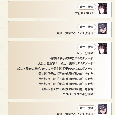
綾辻・愛奈
主行動回数＋1！
綾辻・愛奈
綾辻・愛奈のケイオスタイド！
綾辻・愛奈
セララは回避！
長谷部 朋子のHPに616のダメージ！
反による反撃！ 綾辻・愛奈に123ダメージ！
綾辻・愛奈の摩耗320により長谷部 朋子のAPに320ダメージ！
長谷部 朋子に【不吉(効果時間2倍)】を付与！
長谷部 朋子に【不運(効果時間2倍)】を付与！
長谷部 朋子に【魔凶(効果時間2倍)】を付与！
長谷部 朋子に【塔(効果時間2倍)】を付与！
クロバ・フユツキは回避！
綾辻・愛奈
綾辻・愛奈のケイオスタイド！