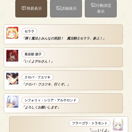
行動決定
簡易表示
詳細表示
表示
セララ
「輝く魔法とみんなの笑顔！ 魔法騎士セララ、参上！」
長谷部 朋子
「いくよデルさん！」
クロバ・フユツキ
「クロバ・フユツキ、行くぞ。」
シフォリィ・シリア・アルテロンド
「よろしくお願いします」
フラーゴラ・トラモント
「……いくよ」