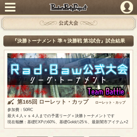
PandoraPartyProject
公式大会
『決勝トーナメント 準々決勝戦 第3試合』試合結果
第165回 ローレット・カップ
ローレット・カップ
参加費：50RC
最大４人ｖｓ４人までの予選リーグ＋決勝トーナメントです
現在報酬：基礎EXPの60%、基礎Goldの25％、最新闇市アイテム×2