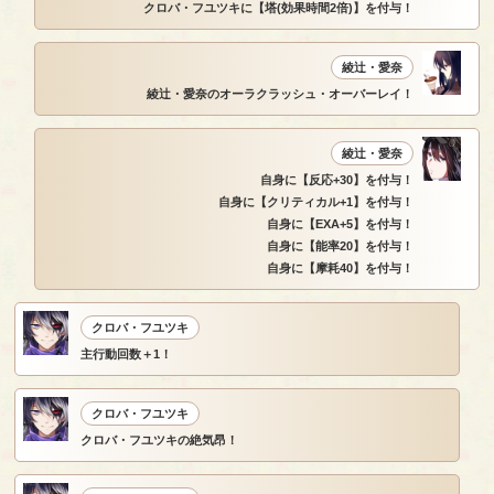
クロバ・フユツキに【塔(効果時間2倍)】を付与！
綾辻・愛奈
綾辻・愛奈のオーラクラッシュ・オーバーレイ！
綾辻・愛奈
自身に【反応+30】を付与！
自身に【クリティカル+1】を付与！
自身に【EXA+5】を付与！
自身に【能率20】を付与！
自身に【摩耗40】を付与！
クロバ・フユツキ
主行動回数＋1！
クロバ・フユツキ
クロバ・フユツキの絶気昂！