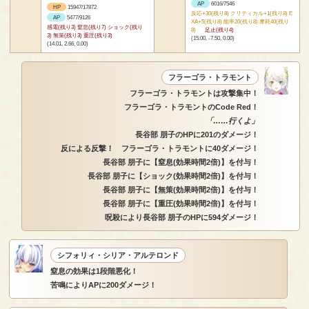
AP
6016/7546
HP
15947/17872
反応+30(残り8) クリティカル+1(残り8) E
AP
5477/9126
XA+5(残り8) 能率20(残り8) 摩耗40(残り
感電(残り3) 窒息(残り7) ショック(残り
8)
足止(残り4)
3) 無策(残り3) 重圧(残り3)
(15.00, -7.50, 0.00)
(14.01, 2.66, 0.00)
フラーゴラ・トラモント
フラーゴラ・トラモントは攻撃集中！
フラーゴラ・トラモントのCode Red！
「……行くよ」
長谷部 朋子のHPに201のダメージ！
反による反撃！ フラーゴラ・トラモントに40ダメージ！
長谷部 朋子に【窒息(効果時間2倍)】を付与！
長谷部 朋子に【ショック(効果時間2倍)】を付与！
長谷部 朋子に【無策(効果時間2倍)】を付与！
長谷部 朋子に【重圧(効果時間2倍)】を付与！
呪殺により長谷部 朋子のHPに594ダメージ！
シフォリィ・シリア・アルテロンド
窒息の効果は1段階悪化！
苦鳴によりAPに200ダメージ！