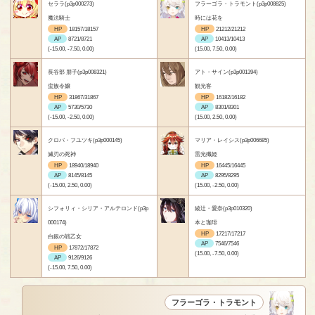
セララ(p3p000273)
フラーゴラ・トラモント(p3p008825)
魔法騎士
時には花を
HP
18157/18157
HP
21212/21212
AP
8721/8721
AP
10413/10413
(-15.00, -7.50, 0.00)
(15.00, 7.50, 0.00)
長谷部 朋子(p3p008321)
アト・サイン(p3p001394)
蛮族令嬢
観光客
HP
31867/31867
HP
16182/16182
AP
5730/5730
AP
8301/8301
(-15.00, -2.50, 0.00)
(15.00, 2.50, 0.00)
クロバ・フユツキ(p3p000145)
マリア・レイシス(p3p006685)
滅刃の死神
雷光殲姫
HP
18940/18940
HP
16445/16445
AP
8145/8145
AP
8295/8295
(-15.00, 2.50, 0.00)
(15.00, -2.50, 0.00)
シフォリィ・シリア・アルテロンド(p3p
綾辻・愛奈(p3p010320)
000174)
本と珈琲
HP
17217/17217
白銀の戦乙女
AP
7546/7546
HP
17872/17872
(15.00, -7.50, 0.00)
AP
9126/9126
(-15.00, 7.50, 0.00)
フラーゴラ・トラモント