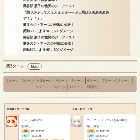
長谷部 朋子の慟哭のジ・アース！
「振りかぶってえええぇぇぇ――ぶっ飛ばぁあああああ
す！！！！」
慟哭のジ・アースの発動に失敗！
反動500によりHPに500ダメージ！
長谷部 朋子の慟哭のジ・アース！
慟哭のジ・アースの発動に失敗！
反動500によりHPに500ダメージ！
第3ターン
Map
1ターン
2ターン
3ターン
4ターン
5ターン
6ターン
7ターン
8ターン
9ターン
10ターン
11ターン
戦闘終了
聖剣騎士団イチゴ味
もぎとれデート権
セララ(p3p000273)
フラーゴラ・トラモント(p3p008825)
魔法騎士
時には花を
HP
17919/18157
HP
18170/21212
AP
7327/8721
AP
9893/10413