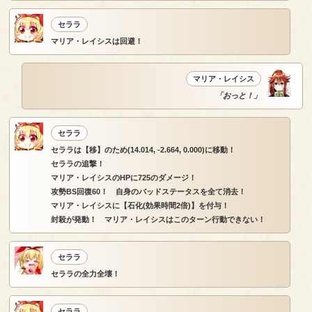
セララ
マリア・レイシスは回避！
マリア・レイシス
「おっと！」
セララ
セララは【移】のため(14.014, -2.664, 0.000)に移動！
セララの追撃！
マリア・レイシスのHPに725のダメージ！
攻勢BS回復60！ 自身のバッドステータスを全て消去！
マリア・レイシスに【石化(効果時間2倍)】を付与！
封殺が発動！ マリア・レイシスはこのターン行動できない！
セララ
セララの全力全壊！
セララ