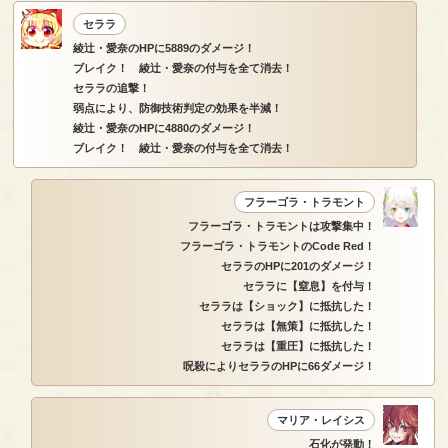
セララ
綾辻・愛奈のHPに5889のダメージ！
ブレイク！ 綾辻・愛奈の付与を全て消去！
セララの追撃！
弱点により、防御技術判定の効果を半減！
綾辻・愛奈のHPに4880のダメージ！
ブレイク！ 綾辻・愛奈の付与を全て消去！
フラーゴラ・トラモント
フラーゴラ・トラモントは攻撃集中！
フラーゴラ・トラモントのCode Red！
セララのHPに201のダメージ！
セララに【窒息】を付与！
セララは【ショック】に抵抗した！
セララは【無策】に抵抗した！
セララは【重圧】に抵抗した！
呪殺によりセララのHPに66ダメージ！
マリア・レイシス
石化が発動！