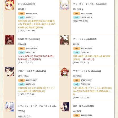
セララ(p3p000273)
フラーゴラ・トラモント(p3p008825)
魔法騎士
時には花を
HP
17939/18157
HP
18210/21212
AP
8047/8721
AP
10153/10413
能率10(残り8) 復讐30(残り8) 封殺30(残
(5.00, 7.50, 0.00)
り8) 追撃30(残り8) 回避+40(残り8) 反応
+20(残り8) 再生200(残り8)
(-15.00, -7.50, 0.00)
長谷部 朋子(p3p008321)
アト・サイン(p3p001394)
蛮族令嬢
観光客
HP
29952/31867
HP
13508/16182
AP
4645/5730
AP
7401/8301
ショック(残り3) 不吉(残り7) 不運(残り
回避+40(残り8) 反応+20(残り8) 再生200
7) 魔凶(残り7) 塔(残り7)
(残り8)
痺れ(残り3)
(4.10, 7.05, 0.00)
(15.00, 2.50, 0.00)
クロバ・フユツキ(p3p000145)
マリア・レイシス(p3p006685)
滅刃の死神
雷光殲姫
HP
18940/18940
HP
15995/16445
AP
6547/8145
AP
7140/8295
光輝50(残り8) 命中+20(残り8) クリティ
反応+30(残り8) クリティカル+1(残り8) E
カル+4(残り8) 追撃50(残り8)
XA+5(残り8) 能率20(残り8) 摩耗40(残り
(-15.00, 2.50, 0.00)
8)
(15.00, -2.50, 0.00)
シフォリィ・シリア・アルテロンド(p3p
綾辻・愛奈(p3p010320)
000174)
本と珈琲
HP
13213/17217
白銀の戦乙女