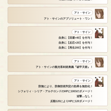
アト・サイン
アト・サインのアブソリュート・ワン！
アト・サイン
自身に【回避+40】を付与！
自身に【反応+20】を付与！
自身に【再生200】を付与！
アト・サイン
アト・サインの観光客剣術奥義『破甲天箭』！
アト・サイン
防無により、防御技術判定の効果を無効化！
シフォリィ・シリア・アルテロンドのHPに1003のダメージ！
追撃…なし！
反動120によりHPに120ダメージ！