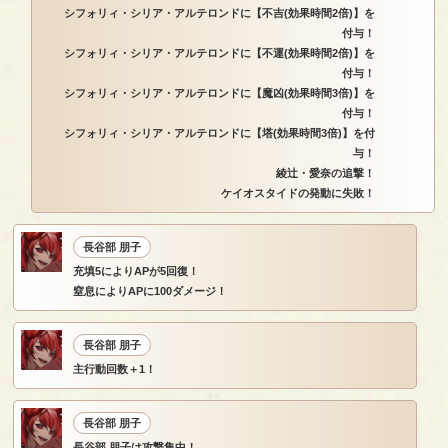
シフォリィ・シリア・アルテロンドに【不吉(効果時間2倍)】を
付与！
シフォリィ・シリア・アルテロンドに【不運(効果時間2倍)】を
付与！
シフォリィ・シリア・アルテロンドに【魔凶(効果時間3倍)】を
付与！
シフォリィ・シリア・アルテロンドに【塔(効果時間3倍)】を付
与！
綾辻・愛奈の追撃！
ケイオスタイドの発動に失敗！
長谷部 朋子
充填5によりAPが5回復！
窒息によりAPに100ダメージ！
長谷部 朋子
主行動回数＋1！
長谷部 朋子
長谷部 朋子は攻撃集中！