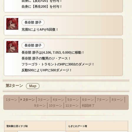
自身に【反応+20】を付与！
自身に【再生200】を付与！
長谷部 朋子
充填5によりAPが5回復！
長谷部 朋子
長谷部 朋子は(4.106, 7.053, 0.000)に移動！
長谷部 朋子の慟哭のジ・アース！
フラーゴラ・トラモントのHPに3002のダメージ！
反動500によりHPに500ダメージ！
第2ターン
Map
1ターン
2ターン
3ターン
4ターン
5ターン
6ターン
7ターン
8ターン
9ターン
10ターン
11ターン
戦闘終了
聖剣騎士団イチゴ味
もぎとれデート権