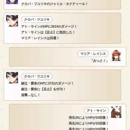
クロバ・フユツキのジャミル・タクティール！
クロバ・フユツキ
アト・サインのHPに2614のダメージ！
アト・サインは【足止】に抵抗した！
マリア・レイシスは回避！
マリア・レイシス
「おっと！」
クロバ・フユツキ
綾辻・愛奈のHPに3722のダメージ！
綾辻・愛奈に【足止】を付与！
追撃…なし！
アト・サイン
再生20によりHPが20回復！
再生20によりHPが20回復！
再生20によりHPが20回復！