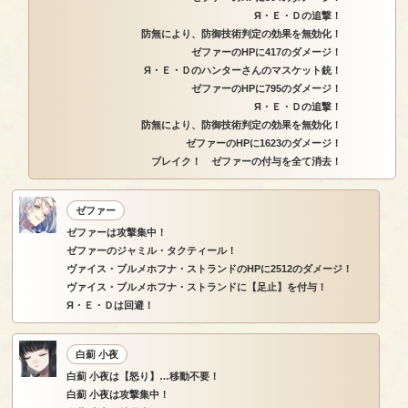
Я・Ｅ・Ｄの追撃！
防無により、防御技術判定の効果を無効化！
ゼファーのHPに417のダメージ！
Я・Ｅ・Ｄのハンターさんのマスケット銃！
ゼファーのHPに795のダメージ！
Я・Ｅ・Ｄの追撃！
防無により、防御技術判定の効果を無効化！
ゼファーのHPに1623のダメージ！
ブレイク！ ゼファーの付与を全て消去！
ゼファー
ゼファーは攻撃集中！
ゼファーのジャミル・タクティール！
ヴァイス・ブルメホフナ・ストランドのHPに2512のダメージ！
ヴァイス・ブルメホフナ・ストランドに【足止】を付与！
Я・Ｅ・Ｄは回避！
白薊 小夜
白薊 小夜は【怒り】…移動不要！
白薊 小夜は攻撃集中！