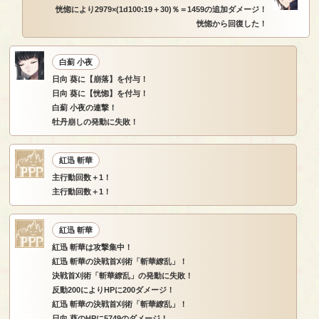
恍惚により2979×(1d100:19＋30)％＝1459の追加ダメージ！
恍惚から回復した！
白薊 小夜
日向 葵に【崩落】を付与！
日向 葵に【恍惚】を付与！
白薊 小夜の連撃！
牡丹崩しの発動に失敗！
紅迅 斬華
主行動回数＋1！
主行動回数＋1！
紅迅 斬華
紅迅 斬華は攻撃集中！
紅迅 斬華の決戦首刈術「斬華繚乱」！
決戦首刈術「斬華繚乱」の発動に失敗！
反動200によりHPに200ダメージ！
紅迅 斬華の決戦首刈術「斬華繚乱」！
日向 葵のHPに5749のダメージ！