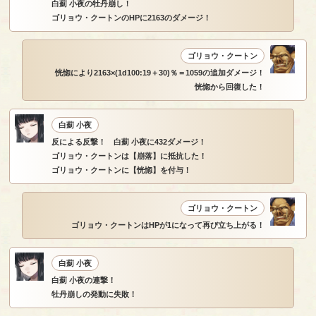
白薊 小夜の牡丹崩し！
ゴリョウ・クートンのHPに2163のダメージ！
ゴリョウ・クートン
恍惚により2163×(1d100:19＋30)％＝1059の追加ダメージ！
恍惚から回復した！
白薊 小夜
反による反撃！ 白薊 小夜に432ダメージ！
ゴリョウ・クートンは【崩落】に抵抗した！
ゴリョウ・クートンに【恍惚】を付与！
ゴリョウ・クートン
ゴリョウ・クートンはHPが1になって再び立ち上がる！
白薊 小夜
白薊 小夜の連撃！
牡丹崩しの発動に失敗！