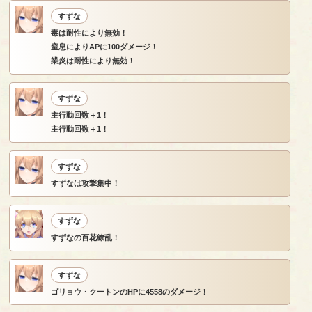
すずな
毒は耐性により無効！
窒息によりAPに100ダメージ！
業炎は耐性により無効！
すずな
主行動回数＋1！
主行動回数＋1！
すずな
すずなは攻撃集中！
すずな
すずなの百花繚乱！
すずな
ゴリョウ・クートンのHPに4558のダメージ！