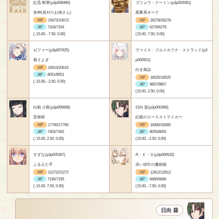
紅迅 斬華(p3p008460)
ゴリョウ・クートン(p3p002081)
首神(首刈りお姉さん)
黒豚系オーク
HP
15673/15673
HP
26278/26278
AP
7104/7104
AP
6279/6279
(-15.00, -7.50, 0.00)
(15.00, 7.50, 0.00)
ゼファー(p3p007625)
ヴァイス・ブルメホフナ・ストランド(p3
風そよぎ
p000921)
HP
20615/20615
白き寓話
AP
8051/8051
HP
18025/18025
(-15.00, -2.50, 0.00)
AP
9857/9857
(15.00, 2.50, 0.00)
白薊 小夜(p3p006668)
日向 葵(p3p000366)
盲御前
紅眼のエースストライカー
HP
17760/17760
HP
18360/18360
AP
7402/7402
AP
8055/8055
(-15.00, 2.50, 0.00)
(15.00, -2.50, 0.00)
すずな(p3p005307)
Я・Ｅ・Ｄ(p3p009532)
ふるえた手
赤い頭巾の魔砲狼
HP
21272/21272
HP
12812/12812
AP
7195/7195
AP
6680/6680
(-15.00, 7.50, 0.00)
(15.00, -7.50, 0.00)
日向 葵