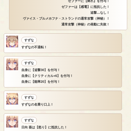
ゼファーに【痺れ】を付与！
ゼファーは【感電】に抵抗した！
追撃…なし！
ヴァイス・ブルメホフナ・ストランドの通常攻撃（神秘）！
通常攻撃（神秘）の発動に失敗！
すずな
すずなの不退転！
すずな
自身に【追撃30】を付与！
自身に【クリティカル+6】を付与！
自身に【能率20】を付与！
すずな
すずなの名乗り口上！
すずな
日向 葵は【怒り】に抵抗した！