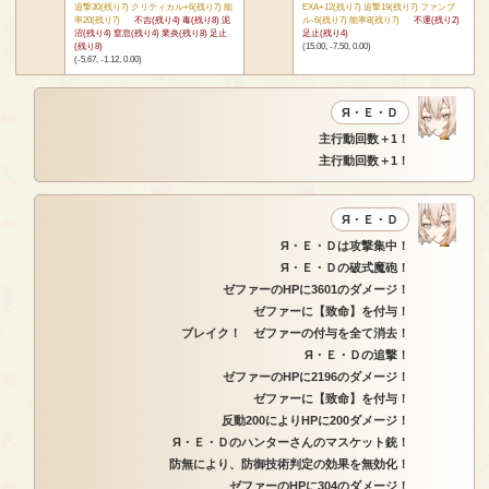
追撃30(残り7) クリティカル+6(残り7) 能
EXA+12(残り7) 追撃19(残り7) ファンブ
率20(残り7)
不吉(残り4) 毒(残り8) 泥
ル-6(残り7) 能率8(残り7)
不運(残り2)
沼(残り4) 窒息(残り4) 業炎(残り8) 足止
足止(残り4)
(残り8)
(15.00, -7.50, 0.00)
(-5.67, -1.12, 0.00)
Я・Ｅ・Ｄ
主行動回数＋1！
主行動回数＋1！
Я・Ｅ・Ｄ
Я・Ｅ・Ｄは攻撃集中！
Я・Ｅ・Ｄの破式魔砲！
ゼファーのHPに3601のダメージ！
ゼファーに【致命】を付与！
ブレイク！ ゼファーの付与を全て消去！
Я・Ｅ・Ｄの追撃！
ゼファーのHPに2196のダメージ！
ゼファーに【致命】を付与！
反動200によりHPに200ダメージ！
Я・Ｅ・Ｄのハンターさんのマスケット銃！
防無により、防御技術判定の効果を無効化！
ゼファーのHPに304のダメージ！