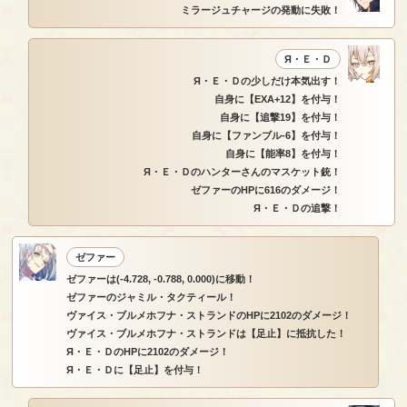
ミラージュチャージの発動に失敗！
Я・Ｅ・Ｄ
Я・Ｅ・Ｄの少しだけ本気出す！
自身に【EXA+12】を付与！
自身に【追撃19】を付与！
自身に【ファンブル-6】を付与！
自身に【能率8】を付与！
Я・Ｅ・Ｄのハンターさんのマスケット銃！
ゼファーのHPに616のダメージ！
Я・Ｅ・Ｄの追撃！
ゼファー
ゼファーは(-4.728, -0.788, 0.000)に移動！
ゼファーのジャミル・タクティール！
ヴァイス・ブルメホフナ・ストランドのHPに2102のダメージ！
ヴァイス・ブルメホフナ・ストランドは【足止】に抵抗した！
Я・Ｅ・ＤのHPに2102のダメージ！
Я・Ｅ・Ｄに【足止】を付与！