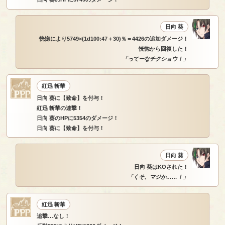
日向 葵
恍惚により5749×(1d100:47＋30)％＝4426の追加ダメージ！
恍惚から回復した！
「ってーなチクショウ！」
紅迅 斬華
日向 葵に【致命】を付与！
紅迅 斬華の連撃！
日向 葵のHPに5354のダメージ！
日向 葵に【致命】を付与！
日向 葵
日向 葵はKOされた！
「くそ、マジか……！」
紅迅 斬華
追撃…なし！