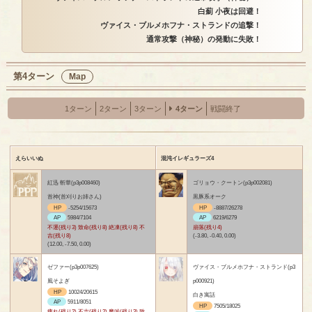
白薊 小夜は回避！
ヴァイス・ブルメホフナ・ストランドの追撃！
通常攻撃（神秘）の発動に失敗！
第4ターン
Map
1ターン
2ターン
3ターン
4ターン
戦闘終了
えらいいぬ
混沌イレギュラーズ4
紅迅 斬華(p3p008460)
ゴリョウ・クートン(p3p002081)
首神(首刈りお姉さん)
黒豚系オーク
HP
-5254/15673
HP
-8887/26278
AP
5984/7104
AP
6219/6279
不運(残り3) 致命(残り8) 絶凍(残り8) 不
崩落(残り4)
吉(残り8)
(-3.80, -0.40, 0.00)
(12.00, -7.50, 0.00)
ゼファー(p3p007625)
ヴァイス・ブルメホフナ・ストランド(p3
風そよぎ
p000921)
HP
10024/20615
白き寓話
AP
5911/8051
HP
7505/18025
痺れ(残り2) 不吉(残り2) 魔凶(残り3) 致