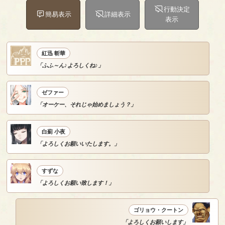
行動決定
簡易表示
詳細表示
表示
紅迅 斬華
「ふふ～ん♪よろしくね♪」
ゼファー
「オーケー、それじゃ始めましょう？」
白薊 小夜
「よろしくお願いいたします。」
すずな
「よろしくお願い致します！」
ゴリョウ・クートン
「よろしくお願いします」