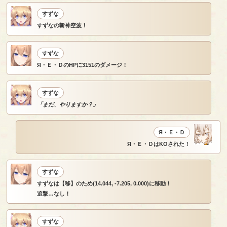
すずな
すずなの斬神空波！
すずな
Я・Ｅ・ＤのHPに3151のダメージ！
すずな
「まだ、やりますか？」
Я・Ｅ・Ｄ
Я・Ｅ・ＤはKOされた！
すずな
すずなは【移】のため(14.044, -7.205, 0.000)に移動！
追撃…なし！
すずな