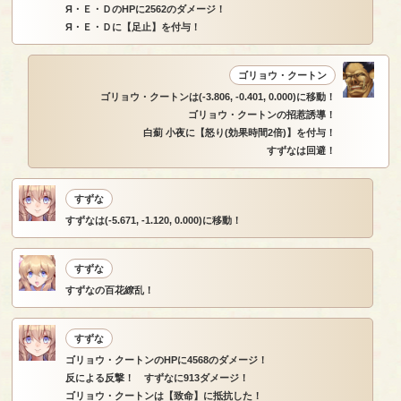
Я・Ｅ・ＤのHPに2562のダメージ！
Я・Ｅ・Ｄに【足止】を付与！
ゴリョウ・クートン
ゴリョウ・クートンは(-3.806, -0.401, 0.000)に移動！
ゴリョウ・クートンの招惹誘導！
白薊 小夜に【怒り(効果時間2倍)】を付与！
すずなは回避！
すずな
すずなは(-5.671, -1.120, 0.000)に移動！
すずな
すずなの百花繚乱！
すずな
ゴリョウ・クートンのHPに4568のダメージ！
反による反撃！ すずなに913ダメージ！
ゴリョウ・クートンは【致命】に抵抗した！