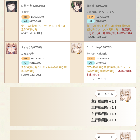
白薊 小夜(p3p006668)
日向 葵(p3p000366)
盲御前
紅眼のエースストライカー
HP
17760/17760
HP
-3278/18360
AP
6250/7402
AP
6784/8055
命中+20(残り8) クリティカル+4(残り8)
命中+15(残り8) 反応+15(残り8) 能率15
追撃50(残り8)
(残り8) ファンブル-2(残り8)
魔凶(残
(-14.11, -6.34, 0.00)
り3) 怒り(残り4) 崩落(残り8) 致命(残り4)
(-14.01, -7.33, 0.00)
すずな(p3p005307)
Я・Ｅ・Ｄ(p3p009532)
ふるえた手
赤い頭巾の魔砲狼
HP
21272/21272
HP
10710/12812
AP
6210/7195
AP
5740/6680
追撃30(残り8) クリティカル+6(残り8) 能
EXA+12(残り8) 追撃19(残り8) ファンブ
率20(残り8)
ル-6(残り8) 能率8(残り8)
不運(残り3)
(-15.00, 7.50, 0.00)
足止(残り4)
(15.00, -7.50, 0.00)
Я・Ｅ・Ｄ
主行動回数＋1！
主行動回数＋1！
主行動回数＋1！
主行動回数＋1！
Я・Ｅ・Ｄ