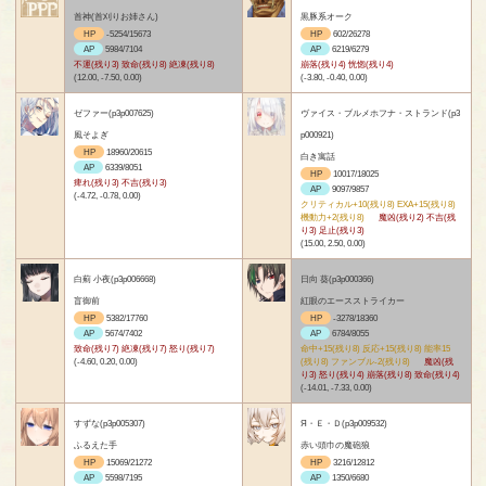
首神(首刈りお姉さん)
黒豚系オーク
HP
-5254/15673
HP
602/26278
AP
5984/7104
AP
6219/6279
不運(残り3) 致命(残り8) 絶凍(残り8)
崩落(残り4) 恍惚(残り4)
(12.00, -7.50, 0.00)
(-3.80, -0.40, 0.00)
ゼファー(p3p007625)
ヴァイス・ブルメホフナ・ストランド(p3
風そよぎ
p000921)
HP
18960/20615
白き寓話
AP
6339/8051
HP
10017/18025
痺れ(残り3) 不吉(残り3)
AP
9097/9857
(-4.72, -0.78, 0.00)
クリティカル+10(残り8) EXA+15(残り8)
機動力+2(残り8)
魔凶(残り2) 不吉(残
り3) 足止(残り3)
(15.00, 2.50, 0.00)
白薊 小夜(p3p006668)
日向 葵(p3p000366)
盲御前
紅眼のエースストライカー
HP
5382/17760
HP
-3278/18360
AP
5674/7402
AP
6784/8055
致命(残り7) 絶凍(残り7) 怒り(残り7)
命中+15(残り8) 反応+15(残り8) 能率15
(-4.60, 0.20, 0.00)
(残り8) ファンブル-2(残り8)
魔凶(残
り3) 怒り(残り4) 崩落(残り8) 致命(残り4)
(-14.01, -7.33, 0.00)
すずな(p3p005307)
Я・Ｅ・Ｄ(p3p009532)
ふるえた手
赤い頭巾の魔砲狼
HP
15069/21272
HP
3216/12812
AP
5598/7195
AP
1350/6680