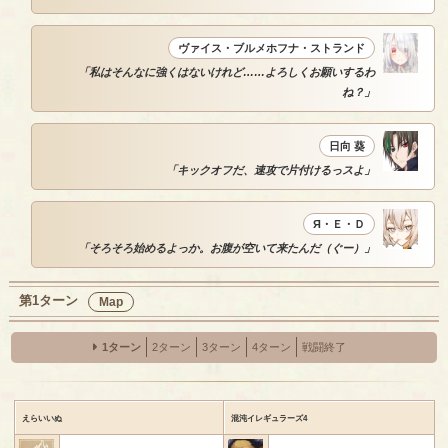
ヴァイス・ブルメホフナ・ストランド
「私はそんなに強くはないけれど……よろしくお願いするわ
ね？」
日向 葵
「キックオフだ、速攻で片付けるっスよ」
Я・Ｅ・Ｄ
「そろそろ始めるよっか。お腹が空いて来たんだ（ぐー）」
第1ターン
Map
1ターン
2ターン
3ターン
4ターン
戦闘終了
えらいいぬ
混沌イレギュラーズ4