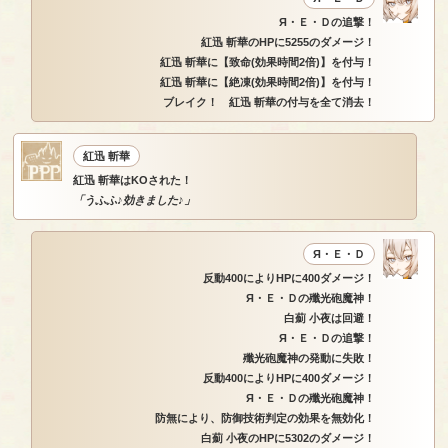
Я・Ｅ・Ｄの追撃！
紅迅 斬華のHPに5255のダメージ！
紅迅 斬華に【致命(効果時間2倍)】を付与！
紅迅 斬華に【絶凍(効果時間2倍)】を付与！
ブレイク！ 紅迅 斬華の付与を全て消去！
紅迅 斬華
紅迅 斬華はKOされた！
「うふふ♪効きました♪」
Я・Ｅ・Ｄ
反動400によりHPに400ダメージ！
Я・Ｅ・Ｄの殲光砲魔神！
白薊 小夜は回避！
Я・Ｅ・Ｄの追撃！
殲光砲魔神の発動に失敗！
反動400によりHPに400ダメージ！
Я・Ｅ・Ｄの殲光砲魔神！
防無により、防御技術判定の効果を無効化！
白薊 小夜のHPに5302のダメージ！