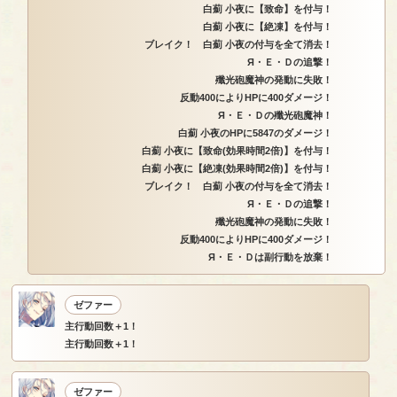
白薊 小夜に【致命】を付与！
白薊 小夜に【絶凍】を付与！
ブレイク！ 白薊 小夜の付与を全て消去！
Я・Ｅ・Ｄの追撃！
殲光砲魔神の発動に失敗！
反動400によりHPに400ダメージ！
Я・Ｅ・Ｄの殲光砲魔神！
白薊 小夜のHPに5847のダメージ！
白薊 小夜に【致命(効果時間2倍)】を付与！
白薊 小夜に【絶凍(効果時間2倍)】を付与！
ブレイク！ 白薊 小夜の付与を全て消去！
Я・Ｅ・Ｄの追撃！
殲光砲魔神の発動に失敗！
反動400によりHPに400ダメージ！
Я・Ｅ・Ｄは副行動を放棄！
ゼファー
主行動回数＋1！
主行動回数＋1！
ゼファー