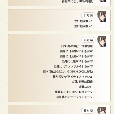
再生20によりHPが0回復！
日向 葵
主行動回数＋1！
主行動回数＋1！
日向 葵
日向 葵の強行・深層領域！
自身に【命中+15】を付与！
自身に【反応+15】を付与！
自身に【能率15】を付与！
自身に【ファンブル-2】を付与！
日向 葵は(-14.014, -7.336, 0.000)に移動！
日向 葵のグラビティスマッシュ！
紅迅 斬華は回避！
追撃…なし！
反動40によりHPに40ダメージ！
日向 葵のミラージュチャージ！
日向 葵