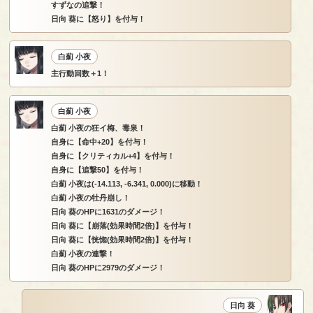
すずなの追撃！
日向 葵に【怒り】を付与！
白薊 小夜
主行動回数＋1！
白薊 小夜
白薊 小夜の狂イ梅、毒泉！
自身に【命中+20】を付与！
自身に【クリティカル+4】を付与！
自身に【追撃50】を付与！
白薊 小夜は(-14.113, -6.341, 0.000)に移動！
白薊 小夜の牡丹崩し！
日向 葵のHPに1631のダメージ！
日向 葵に【崩落(効果時間2倍)】を付与！
日向 葵に【恍惚(効果時間2倍)】を付与！
白薊 小夜の連撃！
日向 葵のHPに2979のダメージ！
日向 葵