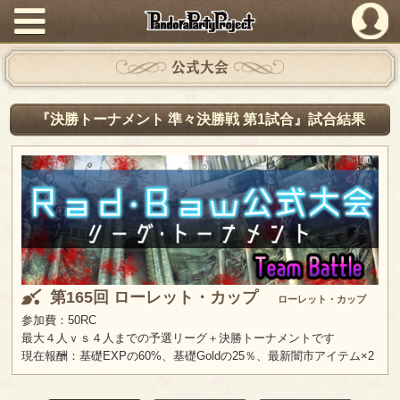
PandoraPartyProject
公式大会
『決勝トーナメント 準々決勝戦 第1試合』試合結果
第165回 ローレット・カップ
ローレット・カップ
参加費：50RC
最大４人ｖｓ４人までの予選リーグ＋決勝トーナメントです
現在報酬：基礎EXPの60%、基礎Goldの25％、最新闇市アイテム×2