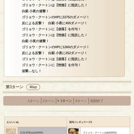
ゴリョウ・クートンは【恍惚】に抵抗した！
白薊 小夜の連撃！
ゴリョウ・クートンのHPに2275のダメージ！
反による反撃！ 白薊 小夜に455ダメージ！
ゴリョウ・クートンに【崩落】を付与！
ゴリョウ・クートンは【恍惚】に抵抗した！
白薊 小夜の連撃！
ゴリョウ・クートンのHPに1260のダメージ！
反による反撃！ 白薊 小夜に252ダメージ！
ゴリョウ・クートンは【崩落】に抵抗した！
ゴリョウ・クートンに【恍惚】を付与！
追撃…なし！
第3ターン
Map
1ターン
2ターン
3ターン
4ターン
戦闘終了
えらいいぬ
混沌イレギュラーズ4
紅迅 斬華(p3p008460)
ゴリョウ・クートン(p3p002081)