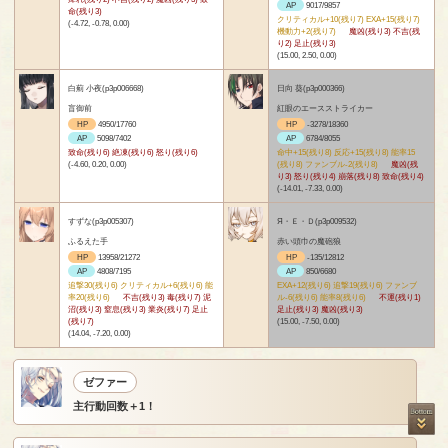
AP
9017/9857
命(残り3)
クリティカル+10(残り7) EXA+15(残り7)
(-4.72, -0.78, 0.00)
機動力+2(残り7)
魔凶(残り3) 不吉(残
り2) 足止(残り3)
(15.00, 2.50, 0.00)
白薊 小夜(p3p006668)
日向 葵(p3p000366)
盲御前
紅眼のエースストライカー
HP
4950/17760
HP
-3278/18360
AP
5098/7402
AP
6784/8055
致命(残り6) 絶凍(残り6) 怒り(残り6)
命中+15(残り8) 反応+15(残り8) 能率15
(-4.60, 0.20, 0.00)
(残り8) ファンブル-2(残り8)
魔凶(残
り3) 怒り(残り4) 崩落(残り8) 致命(残り4)
(-14.01, -7.33, 0.00)
すずな(p3p005307)
Я・Ｅ・Ｄ(p3p009532)
ふるえた手
赤い頭巾の魔砲狼
HP
13958/21272
HP
-135/12812
AP
4808/7195
AP
850/6680
追撃30(残り6) クリティカル+6(残り6) 能
EXA+12(残り6) 追撃19(残り6) ファンブ
率20(残り6)
不吉(残り3) 毒(残り7) 泥
ル-6(残り6) 能率8(残り6)
不運(残り1)
沼(残り3) 窒息(残り3) 業炎(残り7) 足止
足止(残り3) 魔凶(残り3)
(残り7)
(15.00, -7.50, 0.00)
(14.04, -7.20, 0.00)
ゼファー
主行動回数＋1！