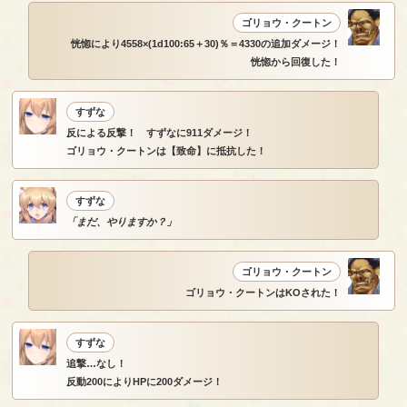
ゴリョウ・クートン
恍惚により4558×(1d100:65＋30)％＝4330の追加ダメージ！
恍惚から回復した！
すずな
反による反撃！ すずなに911ダメージ！
ゴリョウ・クートンは【致命】に抵抗した！
すずな
「まだ、やりますか？」
ゴリョウ・クートン
ゴリョウ・クートンはKOされた！
すずな
追撃…なし！
反動200によりHPに200ダメージ！