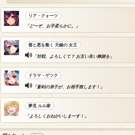
リア・クォーツ
「どーぞ、お手柔らかに。」
善と悪を敷く 天鍵の 女王
「対戦、よろしくて？ お互い良い舞踏を」
ドラマ・ゲツク
「蒼剣の弟子が、お相手致します！」
夢見 ルル家
「よろしくおねがいしまーす！」