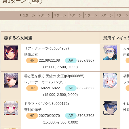
第1ターン
Map
1ターン
2ターン
3ターン
4ターン
5ターン
6ターン
7ターン
恋する乙女同盟
混沌イレギュ
リア・クォーツ(p3p004937)
カイ
鉄血乙女
雨
HP
22108/22108
AP
8867/8867
(15.000, 7.500, 0.000)
善と悪を敷く 天鍵の 女王(p3p000665)
胡桃
レジーナ・カームバンクル
フ
HP
16822/16822
AP
8322/8322
(15.000, 2.500, 0.000)
ドラマ・ゲツク(p3p000172)
セレ
蒼剣の弟子
性
HP
20270/20270
AP
8708/8708
(15.000, -2.500, 0.000)