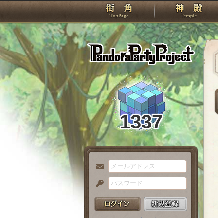
TOP
Pando
1337
メ
ー
パ
ル
ス