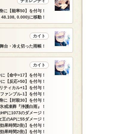
チェレンチィ
身に【能率50】を付与！
48.108, 0.000)に移動！
カイト
舞台・冷え切った雨帳！
カイト
に【命中+17】を付与！
に【反応+50】を付与！
リティカル+1】を付与！
ファンブル-1】を付与！
身に【封殺30】を付与！
氷戒凍葬『浄護白雨』！
HPに1073のダメージ！
女王のAPに55ダメージ！
(効果時間2倍)】を付与！
(効果時間2倍)】を付与！