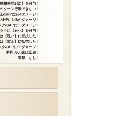
(効果時間2倍)】を付与！
このターン行動できない！
王のHPに264ダメージ！
のHPに148のダメージ！
クのAPに55ダメージ！
ツクに【石化】を付与！
は【呪い】に抵抗した！
は【重圧】に抵抗した！
クのHPに66ダメージ！
夢見 ルル家は回避！
追撃…なし！