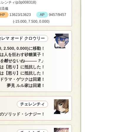
レンチィ(p3p008318)
殺流儀
HP
13623/13623
AP
9457/9457
(-15.000, 7.500, 0.000)
セレマ オード クロウリー
2.500, 0.000)に移動！
笑は人を狂わす砂糖菓子！
を離せないね―――？」
は【怒り】に抵抗した！
王は【怒り】に抵抗した！
ドラマ・ゲツクは回避！
夢見 ルル家は回避！
チェレンチィ
のソリッド・シナジー！