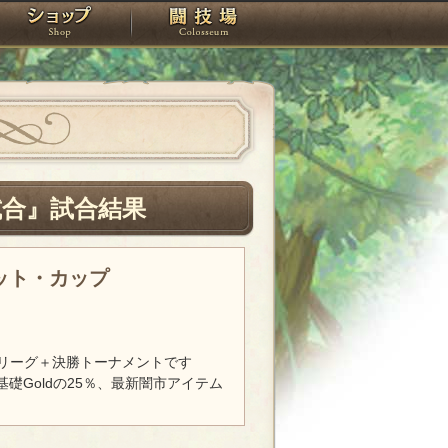
スタジオ
ショップ
闘技場
試合』試合結果
レット・カップ
リーグ＋決勝トーナメントです
基礎Goldの25％、最新闇市アイテム