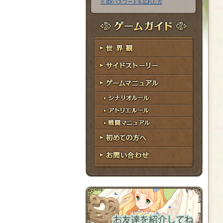
※ ID/パスワードを忘れた方
ア
ワ
ド
ー
レ
ド
ゲームガイド
ス
世界観
サイドストーリー
ゲームマニュアル
シナリオルール
アトリエルール
戦闘マニュアル
初めての方へ
お問い合わせ