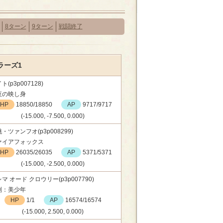
8ターン
9ターン
戦闘終了
ラーズ1
ト(p3p007128)
夜の映し身
HP
18850/18850
AP
9717/9717
(-15.000, -7.500, 0.000)
・ツァンフオ(p3p008299)
ァイアフォックス
HP
26035/26035
AP
5371/5371
(-15.000, -2.500, 0.000)
マ オード クロウリー(p3p007790)
別：美少年
HP
1/1
AP
16574/16574
(-15.000, 2.500, 0.000)