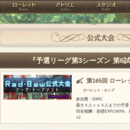
神殿
ローレット
アトリエ
raPartyProject
公式大会
『予選リーグ第3シーズン 第6
第165回 ロー
ローレット・カップ
参加費：50RC
最大４人ｖｓ４人までの予選
現在報酬：基礎EXPの60%、
×2