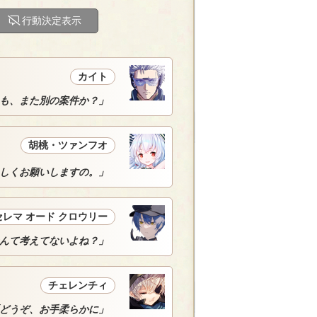
行動決定表示
カイト
も、また別の案件か？」
胡桃・ツァンフオ
しくお願いしますの。」
セレマ オード クロウリー
んて考えてないよね？」
チェレンチィ
どうぞ、お手柔らかに」