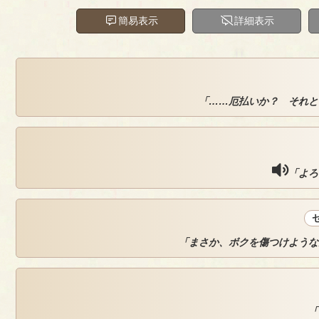
簡易表示
詳細表示
「……厄払いか？ それと
「よろ
「まさか、ボクを傷つけような
「