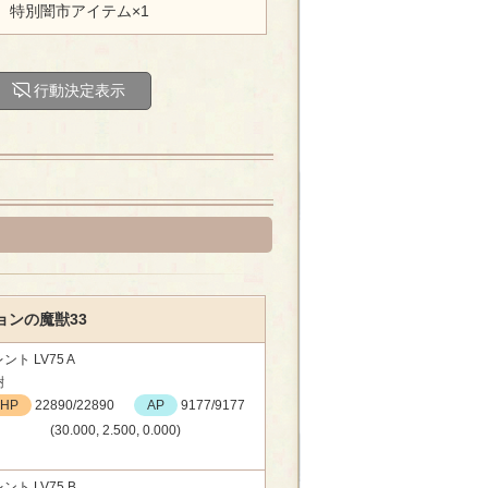
、特別闇市アイテム×1
行動決定表示
ョンの魔獣33
ント LV75 A
樹
HP
22890/22890
AP
9177/9177
(30.000, 2.500, 0.000)
ント LV75 B