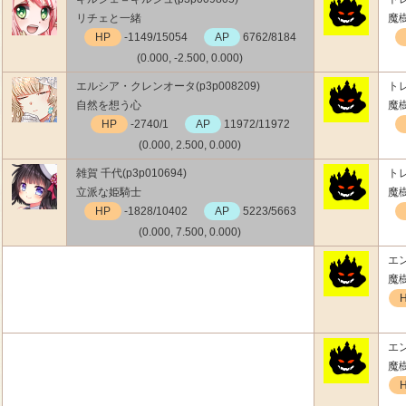
リチェと一緒
魔
HP
-1149/15054
AP
6762/8184
(0.000, -2.500, 0.000)
エルシア・クレンオータ(p3p008209)
トレ
自然を想う心
魔
HP
-2740/1
AP
11972/11972
(0.000, 2.500, 0.000)
雑賀 千代(p3p010694)
トレ
立派な姫騎士
魔
HP
-1828/10402
AP
5223/5663
(0.000, 7.500, 0.000)
エン
魔
エン
魔