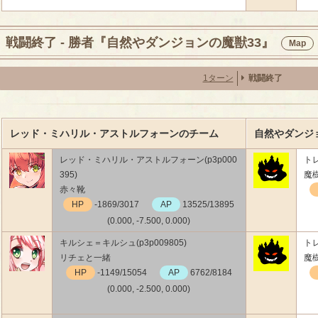
戦闘終了 - 勝者『自然やダンジョンの魔獣33』
Map
1ターン
戦闘終了
レッド・ミハリル・アストルフォーンのチーム
自然やダンジ
レッド・ミハリル・アストルフォーン(p3p000
トレ
395)
魔
赤々靴
HP
-1869/3017
AP
13525/13895
(0.000, -7.500, 0.000)
キルシェ＝キルシュ(p3p009805)
トレ
リチェと一緒
魔
HP
-1149/15054
AP
6762/8184
(0.000, -2.500, 0.000)