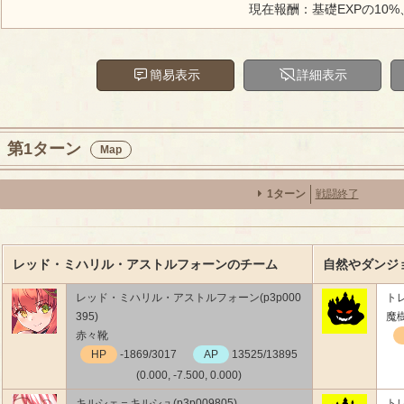
現在報酬：基礎EXPの10%
簡易表示
詳細表示
第1ターン
Map
1ターン
戦闘終了
レッド・ミハリル・アストルフォーンのチーム
自然やダンジ
レッド・ミハリル・アストルフォーン(p3p000
トレ
395)
魔
赤々靴
HP
-1869/3017
AP
13525/13895
(0.000, -7.500, 0.000)
キルシェ＝キルシュ(p3p009805)
トレ