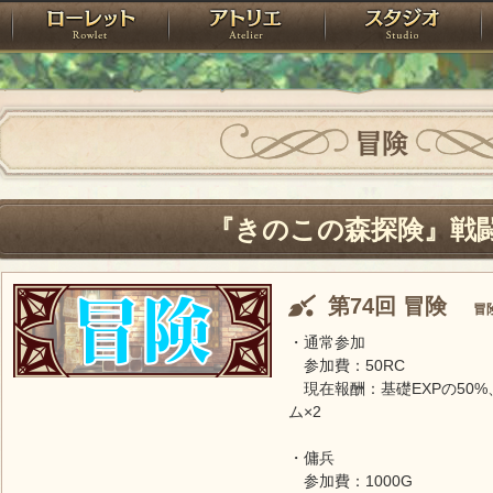
神殿
ローレット
アトリエ
raPartyProject
冒険
『きのこの森探険』戦
第74回 冒険
冒
・通常参加
参加費：50RC
現在報酬：基礎EXPの50%、
ム×2
・傭兵
参加費：1000G