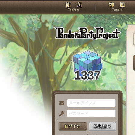
TOP
Pando
1337
メ
ー
パ
ル
ス