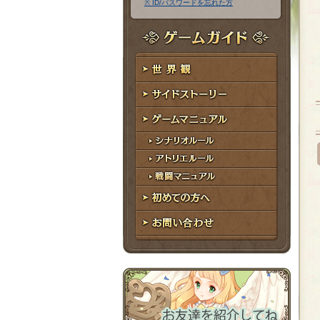
※ ID/パスワードを忘れた方
ア
ワ
ド
ー
レ
ド
ゲームガイド
ス
世界観
サイドストーリー
ゲームマニュアル
シナリオルール
アトリエルール
戦闘マニュアル
初めての方へ
お問い合わせ