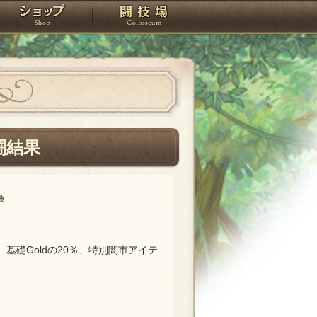
スタジオ
ショップ
闘技場
闘結果
険
基礎Goldの20％、特別闇市アイテ