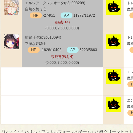
エルシア・クレンオータ(p3p008209)
トレ
自然を想う心
魔
HP
-2740/1
AP
11972/11972
毒(残り4)
(0.000, 2.500, 0.000)
雑賀 千代(p3p010694)
トレ
立派な姫騎士
魔
HP
-1828/10402
AP
5223/5663
致死毒(残り4)
(0.000, 7.500, 0.000)
エン
魔
エン
魔
『レッド・ミハリル・アストルフォーンのチーム』の総クリーンヒット