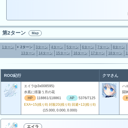
第2ターン
Map
1ターン
2ターン
3ターン
4ターン
5ターン
6ターン
7ターン
8ターン
13ターン
14ターン
15ターン
16ターン
17ターン
18ターン
ROO紀行
クマさん
エイラ(p3x008595)
ハル
水底に揺蕩う月の花
闘
HP
118861/118861
AP
5376/7125
EXA+15(残り8) 封殺20(残り8) 回避+12(残り8)
(15.000, 0.000, 0.000)
エイラ