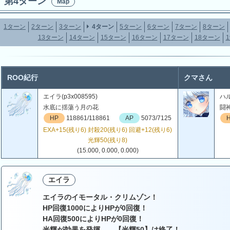
第4ターン
Map
1ターン
2ターン
3ターン
4ターン
5ターン
6ターン
7ターン
8ターン
13ターン
14ターン
15ターン
16ターン
17ターン
18ターン
ROO紀行
クマさん
エイラ(p3x008595)
ハル
水底に揺蕩う月の花
闘
HP
118861/118861
AP
5073/7125
EXA+15(残り6) 封殺20(残り6) 回避+12(残り6)
光輝50(残り8)
(15.000, 0.000, 0.000)
エイラ
エイラのイモータル・クリムゾン！
HP回復1000によりHPが0回復！
HA回復500によりHPが0回復！
光輝が効果を発揮……【光輝50】は終了！