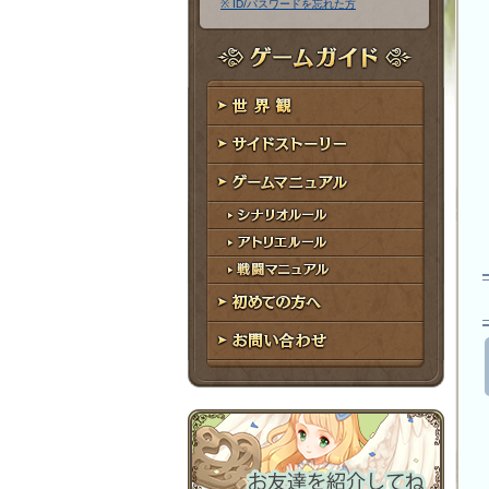
※ ID/パスワードを忘れた方
ア
ワ
ド
ー
レ
ド
ゲームガイド
ス
世界観
サイドストーリー
ゲームマニュアル
シナリオルール
アトリエルール
戦闘マニュアル
初めての方へ
お問い合わせ