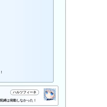
！
ハルツフィーネ
呪縛は発動しなかった！