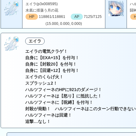
エイラ(p3x008595)
ハル
水底に揺蕩う月の花
闘
HP
118861/118861
AP
7125/7125
(15.000, 0.000, 0.000)
エイラ
エイラの電気クラゲ！
自身に【EXA+15】を付与！
自身に【封殺20】を付与！
自身に【回避+12】を付与！
エイラのくらげ火！
スプラッシュ2！
ハルツフィーネのHPに921のダメージ！
ハルツフィーネは【怒り】に抵抗した！
ハルツフィーネに【呪縛】を付与！
封殺が発動！ ハルツフィーネはこのターン行動できない
ハルツフィーネは回避！
追撃…なし！