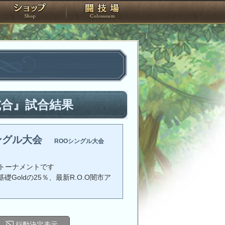
スタジオ
ショップ
闘技場
試合』試合結果
ングル大会
ROOシングル大会
トーナメントです
礎Goldの25％、最新R.O.O闇市ア
行動決定表示