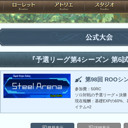
神殿
ローレット
アトリエ
raPartyProject
公式大会
『予選リーグ第4シーズン 第6
第98回 ROOシ
参加費：50RC
ソロ対戦の予選リーグ＋決勝
現在報酬：基礎EXPの60%、基
イテム×2
簡易表示
詳細表示