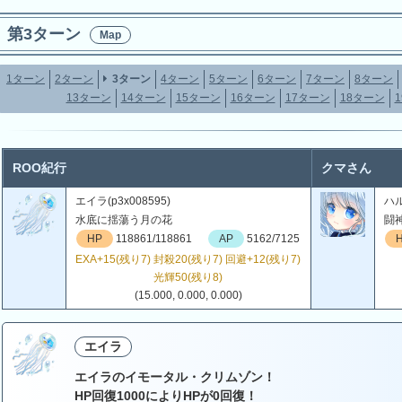
第3ターン
Map
1ターン
2ターン
3ターン
4ターン
5ターン
6ターン
7ターン
8ターン
13ターン
14ターン
15ターン
16ターン
17ターン
18ターン
ROO紀行
クマさん
エイラ(p3x008595)
ハル
水底に揺蕩う月の花
闘
HP
118861/118861
AP
5162/7125
EXA+15(残り7) 封殺20(残り7) 回避+12(残り7)
光輝50(残り8)
(15.000, 0.000, 0.000)
エイラ
エイラのイモータル・クリムゾン！
HP回復1000によりHPが0回復！