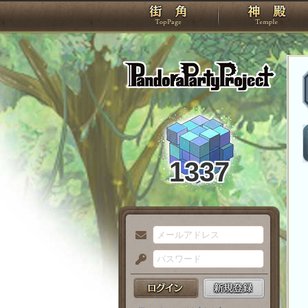
TOP
Pando
1337
メ
ー
パ
ル
ス