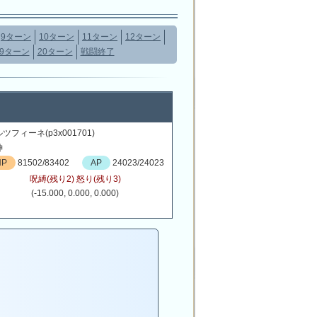
9ターン
10ターン
11ターン
12ターン
19ターン
20ターン
戦闘終了
ツフィーネ(p3x001701)
神
HP
81502/83402
AP
24023/24023
呪縛(残り2) 怒り(残り3)
(-15.000, 0.000, 0.000)