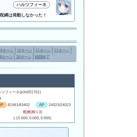
ハルツフィーネ
呪縛は発動しなかった！
9ターン
10ターン
11ターン
12ターン
19ターン
20ターン
戦闘終了
ツフィーネ(p3x001701)
神
HP
82481/83402
AP
24023/24023
呪縛(残り3)
(-15.000, 0.000, 0.000)