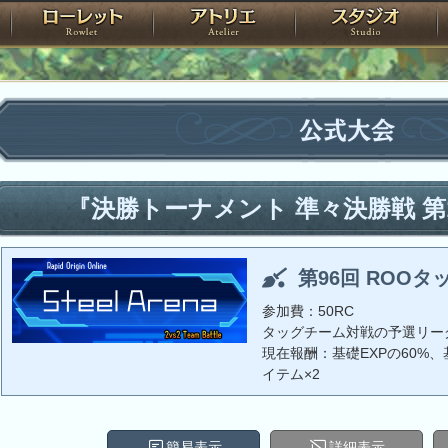
神殿
ローレット
アトリエ
raPartyProject
公式大会
『決勝トーナメント 準々決勝戦 第
第96回 ROOタ
参加費：50RC
タッグチーム対戦の予選リー
現在報酬：基礎EXPの60%、基
イテム×2
簡易表示
詳細表示