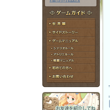
※ ID/パスワードを忘れた方
ア
ワ
ド
ー
レ
ド
ゲームガイド
ス
世界観
サイドストーリー
ゲームマニュアル
シナリオルール
アトリエルール
戦闘マニュアル
初めての方へ
お問い合わせ