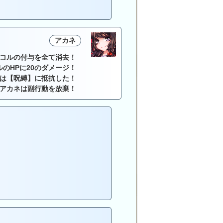
アカネ
コルの付与を全て消去！
ルのHPに20のダメージ！
は【呪縛】に抵抗した！
アカネは副行動を放棄！