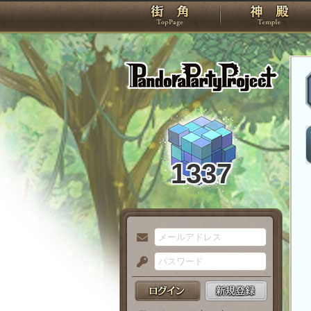
TOP
Pando
1337
メ
ー
パ
ル
ス