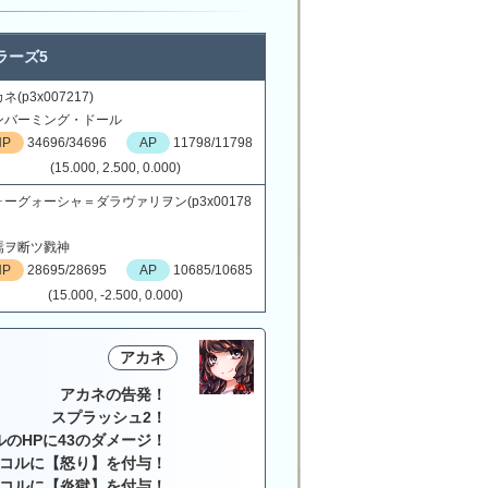
ラーズ5
ネ(p3x007217)
ンバーミング・ドール
HP
34696/34696
AP
11798/11798
(15.000, 2.500, 0.000)
ーグォーシャ＝ダラヴァリヲン(p3x00178
焉ヲ断ツ戮神
HP
28695/28695
AP
10685/10685
(15.000, -2.500, 0.000)
アカネ
アカネの告発！
スプラッシュ2！
ルのHPに43のダメージ！
コルに【怒り】を付与！
コルに【炎獄】を付与！