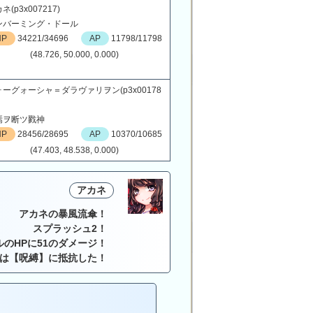
ネ(p3x007217)
ンバーミング・ドール
HP
34221/34696
AP
11798/11798
(48.726, 50.000, 0.000)
ーグォーシャ＝ダラヴァリヲン(p3x00178
焉ヲ断ツ戮神
HP
28456/28695
AP
10370/10685
(47.403, 48.538, 0.000)
アカネ
アカネの暴風流傘！
スプラッシュ2！
ルのHPに51のダメージ！
は【呪縛】に抵抗した！