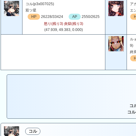
コル(p3x007025)
アカ
双ツ星
エ
HP
26228/33424
AP
2550/2625
怒り(残り3) 炎獄(残り3)
(47.939, 49.383, 0.000)
ルォ
9)
終
コ
コル
コル