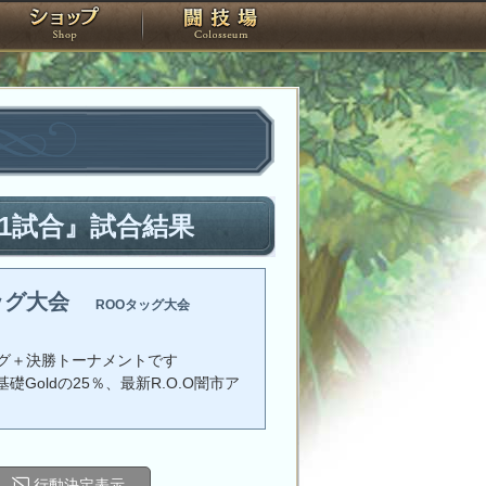
スタジオ
ショップ
闘技場
1試合』試合結果
ッグ大会
ROOタッグ大会
グ＋決勝トーナメントです
礎Goldの25％、最新R.O.O闇市ア
行動決定表示