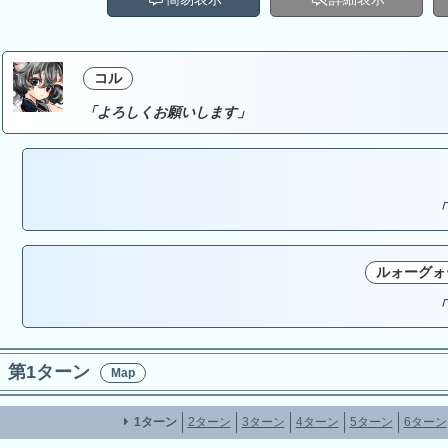
コル
「よろしくお願いします」
「
ルォーグォ
「
第1ターン
Map
1ターン
2ターン
3ターン
4ターン
5ターン
6ターン