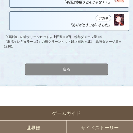
「今夜は赤飯うどんじゃな！！」
アカネ
「ありがとうございました」
『経験値』の総クリーンヒット以上回数＝0回、総与ダメージ量＝0
『混沌イレギュラーズ2』の総クリーンヒット以上回数＝1回、総与ダメージ量＝
12161
戻る
ゲームガイド
世界観
サイドストーリー