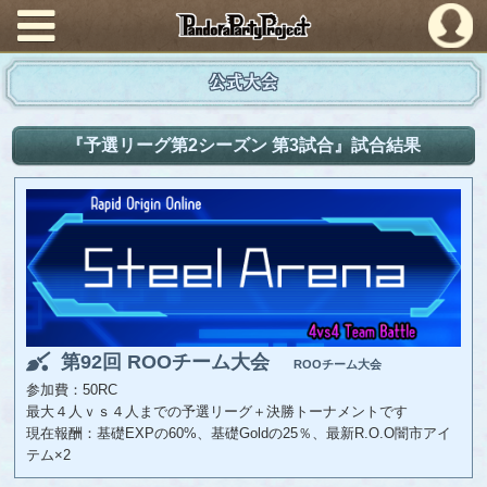
PandoraPartyProject
公式大会
『予選リーグ第2シーズン 第3試合』試合結果
第92回 ROOチーム大会
ROOチーム大会
参加費：50RC
最大４人ｖｓ４人までの予選リーグ＋決勝トーナメントです
現在報酬：基礎EXPの60%、基礎Goldの25％、最新R.O.O闇市アイ
テム×2