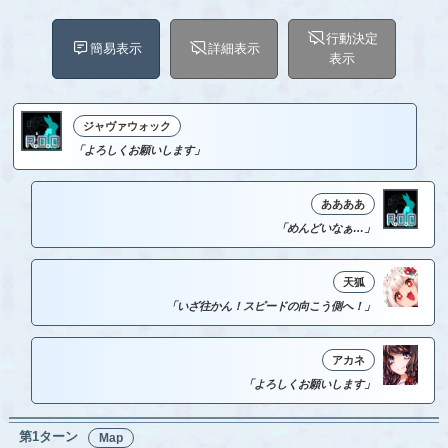
行動決定
簡易表示
詳細表示
表示
ジャヴァウォック
「よろしくお願いします」
ああああ
「めんどいなぁ…」
天狐
「いざ往かん！スピードの向こう側へ！」
アカネ
「よろしくお願いします」
第1ターン
Map