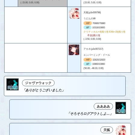
(-15.00, 0.00, 0.00)
(15.00, 5.00, 0.00)
天狐(p3x009798)
うどんの神
HP
70680/70880
AP
10318/10800
クリティカル+4(残り8) EXA+15(残り8)
不吉(残り3)
(-3.50, 0.00, 0.00)
アカネ(p3x007217)
エンバーミング・ドール
HP
32820/32820
AP
10860/10860
(50.00, -48.33, 0.00)
ジャヴァウォック
「ありがとうございました」
ああああ
「そろそろログアウトしよ…」
天狐