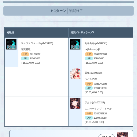
1ターン
戦闘終了
経験値
混沌イレギュラーズ2
ジャヴァウォック(p3x010695)
ああああ(p3x006541)
混沌魔竜
hxjileksma;idjl
HP
6812/6812
HP
80608/80608
AP
3406/3406
AP
3680/3680
(-15.00, 0.00, 0.00)
(15.00, 5.00, 0.00)
天狐(p3x009798)
うどんの神
HP
70880/70880
AP
10800/10800
(15.00, 0.00, 0.00)
アカネ(p3x007217)
エンバーミング・ドール
HP
32820/32820
AP
10860/10860
(15.00, -5.00, 0.00)