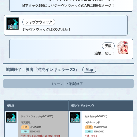
Mアタック250によりジャヴァウォックのAPに250ダメージ！
ジャヴァウォック
ジャヴァウォックはKOされた！
天狐
追撃…なし！
戦闘終了 - 勝者『混沌イレギュラーズ2』
Map
1ターン
戦闘終了
経験値
混沌イレギュラーズ2
ジャヴァウォック(p3x010695)
ああああ(p3x006541)
混沌魔竜
hxjileksma;idjl
HP
-4147/6812
HP
80608/80608
AP
2656/3406
AP
3680/3680
不吉(残り4) 怒り(残り8) 炎獄(残り8)
不運(残り4)