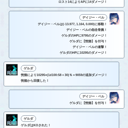
ロスト14によりAPに14ダメージ！
デイジー・ベル
デイジー・ベルは(-13.977, 1.164, 0.000)に移動！
デイジー・ベルの怨念骨腕！
ゲルダのHPに9795のダメージ！
ゲルダに【恍惚】を付与！
デイジー・ベルの連撃！
ゲルダのHPに10295のダメージ！
ゲルダ
恍惚により10295×(1d100:58＋30)％＝9059の追加ダメージ！
恍惚から回復した！
デイジー・ベル
ゲルダに【恍惚】を付与！
ゲルダ
ゲルダはKOされた！