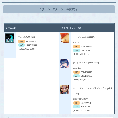
1ターン
2ターン
戦闘終了
レベル上げ
混沌イレギュラーズ4
ゲルダ(p3x001983)
ハーヴェイ(p3x006562)
HP
33546/33546
心にゴリラ
AP
15948/15948
HP
20442/20442
(-15.00, 0.00, 0.00)
AP
7456/7456
(15.00, 5.00, 0.00)
デイジー・ベル(p3x008384)
Error Lady
HP
33442/33442
AP
12651/12651
(15.00, 0.00, 0.00)
ルォーグォーシャ＝ダラヴァリヲン(p3x0
01789)
終焉ヲ断ツ戮神
HP
27215/27215
AP
9720/9720
(15.00, -5.00, 0.00)