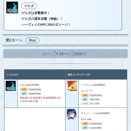
ゲルダ
ゲルダは攻撃集中！
ゲルダの通常攻撃（神秘）！
ハーヴェイのHPに80のダメージ！
第2ターン
Map
1ターン
2ターン
戦闘終了
レベル上げ
混沌イレギュラーズ4
ゲルダ(p3x001983)
ハーヴェイ(p3x006562)
HP
25364/33546
心にゴリラ
AP
15948/15948
HP
20242/20442
致命(残り3) 炎獄(残り3) 致死毒(残り3)
AP
7381/7456
(-15.00, 0.00, 0.00)
(-14.01, 0.16, 0.00)
デイジー・ベル(p3x008384)
Error Lady
HP
32284/33442
AP
12125/12651