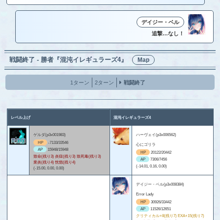
デイジー・ベル
追撃…なし！
戦闘終了 - 勝者『混沌イレギュラーズ4』
Map
1ターン
2ターン
戦闘終了
レベル上げ
混沌イレギュラーズ4
ゲルダ(p3x001983)
ハーヴェイ(p3x006562)
HP
-7133/33546
心にゴリラ
AP
15948/15948
HP
20122/20442
致命(残り3) 炎獄(残り3) 致死毒(残り3)
AP
7306/7456
業炎(残り4) 恍惚(残り4)
(-14.01, 0.16, 0.00)
(-15.00, 0.00, 0.00)
デイジー・ベル(p3x008384)
Error Lady
HP
30926/33442
AP
11526/12651
クリティカル+8(残り7) EXA+15(残り7)