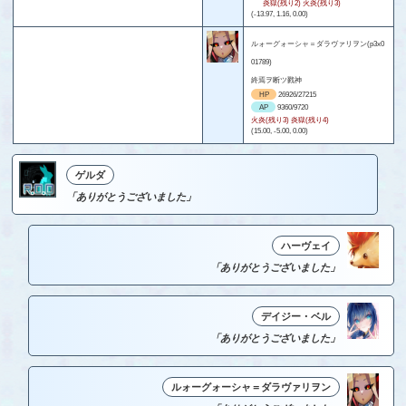
炎獄(残り2) 火炎(残り3)
(-13.97, 1.16, 0.00)
ルォーグォーシャ＝ダラヴァリヲン(p3x0
01789)
終焉ヲ断ツ戮神
HP
26926/27215
AP
9360/9720
火炎(残り3) 炎獄(残り4)
(15.00, -5.00, 0.00)
ゲルダ
「ありがとうございました」
ハーヴェイ
「ありがとうございました」
デイジー・ベル
「ありがとうございました」
ルォーグォーシャ＝ダラヴァリヲン