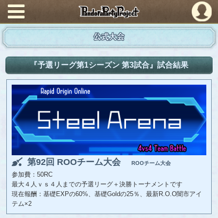
PandoraPartyProject
公式大会
『予選リーグ第1シーズン 第3試合』試合結果
第92回 ROOチーム大会
ROOチーム大会
参加費：50RC
最大４人ｖｓ４人までの予選リーグ＋決勝トーナメントです
現在報酬：基礎EXPの60%、基礎Goldの25％、最新R.O.O闇市アイ
テム×2