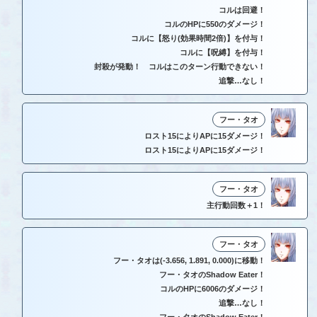
コルは回避！
コルのHPに550のダメージ！
コルに【怒り(効果時間2倍)】を付与！
コルに【呪縛】を付与！
封殺が発動！ コルはこのターン行動できない！
追撃…なし！
フー・タオ
ロスト15によりAPに15ダメージ！
ロスト15によりAPに15ダメージ！
フー・タオ
主行動回数＋1！
フー・タオ
フー・タオは(-3.656, 1.891, 0.000)に移動！
フー・タオのShadow Eater！
コルのHPに6006のダメージ！
追撃…なし！