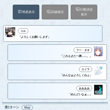
行動決定
簡易表示
詳細表示
表示
コル
「よろしくお願いします」
フー・タオ
「これもまた一興……。」
エイラ
「みんなぁよろしくねぇ」
ああああ
「めんどいなぁ…」
第1ターン
Map