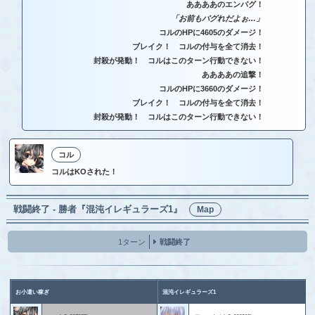
ああああのエンバグ！
「お前もバグれだよぉ…」
コルのHPに4605のダメージ！
ブレイク！ コルの付与を全て消去！
封殺が発動！ コルはこのターン行動できない！
ああああの追撃！
コルのHPに3660のダメージ！
ブレイク！ コルの付与を全て消去！
封殺が発動！ コルはこのターン行動できない！
コル
コルはKOされた！
戦闘終了 - 勝者『混沌イレギュラーズ1』
Map
1ターン
戦闘終了
お小遣い稼ぎ
混沌イレギュラーズ1