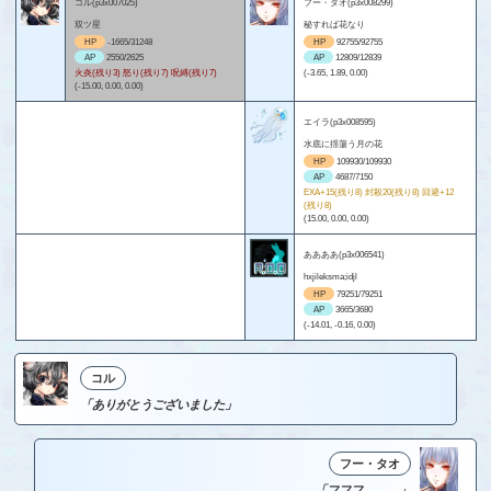
コル(p3x007025)
フー・タオ(p3x008299)
双ツ星
秘すれば花なり
HP
-1665/31248
HP
92755/92755
AP
2550/2625
AP
12809/12839
火炎(残り3) 怒り(残り7) 呪縛(残り7)
(-3.65, 1.89, 0.00)
(-15.00, 0.00, 0.00)
エイラ(p3x008595)
水底に揺蕩う月の花
HP
109930/109930
AP
4687/7150
EXA+15(残り8) 封殺20(残り8) 回避+12
(残り8)
(15.00, 0.00, 0.00)
ああああ(p3x006541)
hxjileksma;idjl
HP
79251/79251
AP
3665/3680
(-14.01, -0.16, 0.00)
コル
「ありがとうございました」
フー・タオ
「フフフ……。」