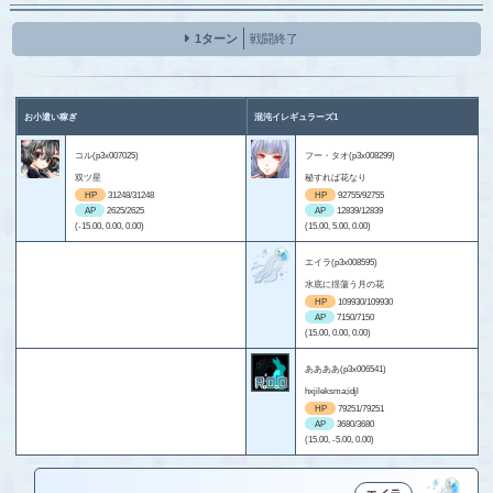
1ターン
戦闘終了
お小遣い稼ぎ
混沌イレギュラーズ1
コル(p3x007025)
フー・タオ(p3x008299)
双ツ星
秘すれば花なり
HP
31248/31248
HP
92755/92755
AP
2625/2625
AP
12839/12839
(-15.00, 0.00, 0.00)
(15.00, 5.00, 0.00)
エイラ(p3x008595)
水底に揺蕩う月の花
HP
109930/109930
AP
7150/7150
(15.00, 0.00, 0.00)
ああああ(p3x006541)
hxjileksma;idjl
HP
79251/79251
AP
3680/3680
(15.00, -5.00, 0.00)