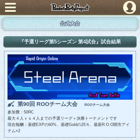
PandoraPartyProject
公式大会
『予選リーグ第5シーズン 第4試合』試合結果
第90回 ROOチーム大会
ROOチーム大会
参加費：50RC
最大４人ｖｓ４人までの予選リーグ＋決勝トーナメントです
現在報酬：基礎EXPの60%、基礎Goldの25％、最新R.O.O闇市アイ
テム×2