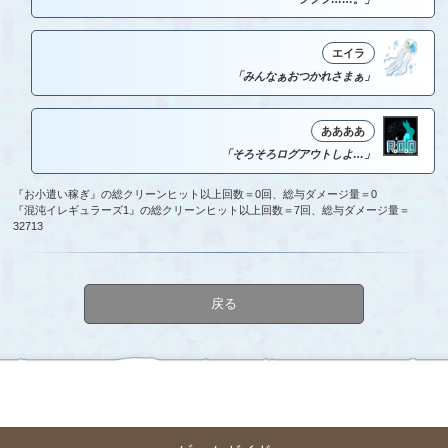
エイラ
「みんなぁおつかれさまぁ」
ああああ
「そろそろログアウトしよ…」
『お小遣い稼ぎ』の総クリーンヒット以上回数＝0回、総与ダメージ量＝0
『混沌イレギュラーズ1』の総クリーンヒット以上回数＝7回、総与ダメージ量＝
32713
戻る