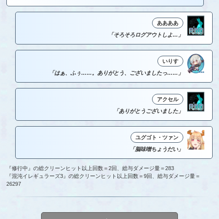
ああああ
「そろそろログアウトしよ…」
いりす
「はぁ、ふぅ……。ありがとう、ございましたっ……」
アクセル
「ありがとうございました」
ユグゴト・ツァン
「脳味噌ちょうだい」
『修行中』の総クリーンヒット以上回数＝2回、総与ダメージ量＝283
『混沌イレギュラーズ3』の総クリーンヒット以上回数＝9回、総与ダメージ量＝
26297