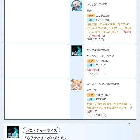
いりす(p3x009869)
優帝
HP
30146/30146
AP
12716/13698
封殺20(残り6) 命中+21(残り6) EXA+15
(残り6) カ至(残り7) カ近(残り7) カ中(残
り7) カ遠(残り7) カ超(残り7)
凍結(残
り1) 氷結(残り3)
(5.03, 1.67, 0.00)
アクセル(p3x007325)
クリムゾン・ドラゴニア
HP
17190/17352
AP
6641/7101
氷漬(残り3)
(-13.86, 1.22, 0.00)
ユグゴト・ツァン(p3x000569)
全ては愛
HP
83355/83355
AP
3025/3025
反(残り7) 毒無効(残り7) 火炎無効(残り7)
出血緩和3(残り7) 不吉緩和3(残り7)
凍
結(残り3)
(15.00, -7.50, 0.00)
パニ・ジャーヴィス
「ありがとうございました」