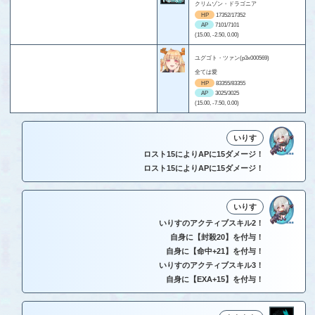
クリムゾン・ドラゴニア
HP
17352/17352
AP
7101/7101
(15.00, -2.50, 0.00)
ユグゴト・ツァン(p3x000569)
全ては愛
HP
83355/83355
AP
3025/3025
(15.00, -7.50, 0.00)
いりす
ロスト15によりAPに15ダメージ！
ロスト15によりAPに15ダメージ！
いりす
いりすのアクティブスキル2！
自身に【封殺20】を付与！
自身に【命中+21】を付与！
いりすのアクティブスキル3！
自身に【EXA+15】を付与！