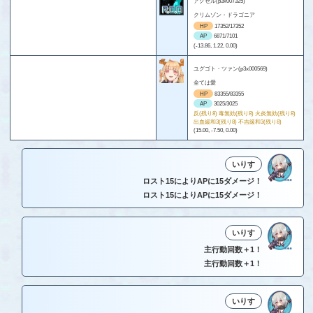
アクセル(p3x007325)
クリムゾン・ドラゴニア
HP
17352/17352
AP
6871/7101
(-13.86, 1.22, 0.00)
ユグゴト・ツァン(p3x000569)
全ては愛
HP
83355/83355
AP
3025/3025
反(残り8) 毒無効(残り8) 火炎無効(残り8)
出血緩和3(残り8) 不吉緩和3(残り8)
(15.00, -7.50, 0.00)
いりす
ロスト15によりAPに15ダメージ！
ロスト15によりAPに15ダメージ！
いりす
主行動回数＋1！
主行動回数＋1！
いりす