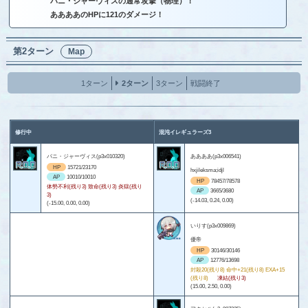
パニ・ジャーヴィスの通常攻撃（物理）！
ああああのHPに121のダメージ！
第2ターン
Map
1ターン
2ターン
3ターン
戦闘終了
修行中
混沌イレギュラーズ3
パニ・ジャーヴィス(p3x010320)
ああああ(p3x006541)
HP
15721/23170
hxjileksma;idjl
AP
10010/10010
HP
78457/78578
体勢不利(残り3) 致命(残り3) 炎獄(残り
AP
3665/3680
3)
(-14.03, 0.24, 0.00)
(-15.00, 0.00, 0.00)
いりす(p3x009869)
優帝
HP
30146/30146
AP
12776/13698
封殺20(残り8) 命中+21(残り8) EXA+15
(残り8)
凍結(残り3)
(15.00, 2.50, 0.00)