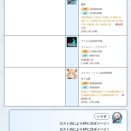
優帝
HP
30146/30146
AP
12746/13698
封殺20(残り7) 命中+21(残り7) EXA+15
(残り7) カ至(残り8) カ近(残り8) カ中(残
り8) カ遠(残り8) カ超(残り8)
凍結(残
り2)
(5.03, 1.67, 0.00)
アクセル(p3x007325)
クリムゾン・ドラゴニア
HP
17190/17352
AP
6641/7101
氷漬(残り3)
(-13.86, 1.22, 0.00)
ユグゴト・ツァン(p3x000569)
全ては愛
HP
83355/83355
AP
3025/3025
反(残り7) 毒無効(残り7) 火炎無効(残り7)
出血緩和3(残り7) 不吉緩和3(残り7)
凍
結(残り3)
(15.00, -7.50, 0.00)
いりす
ロスト15によりAPに15ダメージ！
ロスト15によりAPに15ダメージ！