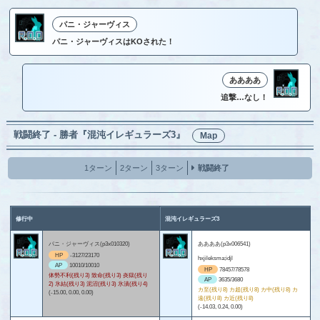
パニ・ジャーヴィス
パニ・ジャーヴィスはKOされた！
ああああ
追撃…なし！
戦闘終了 - 勝者『混沌イレギュラーズ3』
Map
1ターン
2ターン
3ターン
戦闘終了
修行中
混沌イレギュラーズ3
パニ・ジャーヴィス(p3x010320)
ああああ(p3x006541)
HP
-3127/23170
hxjileksma;idjl
AP
10010/10010
HP
78457/78578
体勢不利(残り3) 致命(残り3) 炎獄(残り
AP
3635/3680
2) 氷結(残り3) 泥沼(残り3) 氷漬(残り4)
カ至(残り8) カ超(残り8) カ中(残り8) カ
(-15.00, 0.00, 0.00)
遠(残り8) カ近(残り8)
(-14.03, 0.24, 0.00)