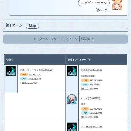
ユグゴト・ツァン
「おいで」
第1ターン
Map
1ターン
2ターン
3ターン
戦闘終了
修行中
混沌イレギュラーズ3
パニ・ジャーヴィス(p3x010320)
ああああ(p3x006541)
HP
23170/23170
hxjileksma;idjl
AP
10010/10010
HP
78578/78578
(-15.00, 0.00, 0.00)
AP
3680/3680
(15.00, 7.50, 0.00)
いりす(p3x009869)
優帝
HP
30146/30146
AP
13698/13698
(15.00, 2.50, 0.00)
アクセル(p3x007325)