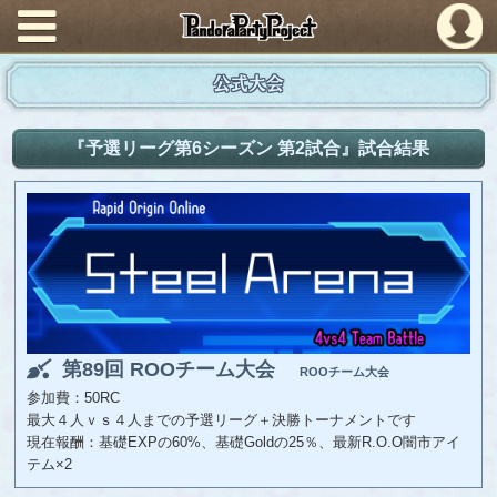
PandoraPartyProject
公式大会
『予選リーグ第6シーズン 第2試合』試合結果
第89回 ROOチーム大会
ROOチーム大会
参加費：50RC
最大４人ｖｓ４人までの予選リーグ＋決勝トーナメントです
現在報酬：基礎EXPの60%、基礎Goldの25％、最新R.O.O闇市アイ
テム×2