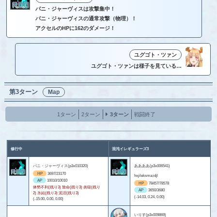
パニ・ジャーヴィスは攻撃集中！
パニ・ジャーヴィスの通常攻撃（物理）！
アクセルのHPに162のダメージ！
ユグゴト・ツァン
ユグゴト・ツァンは様子を見ている…
第3ターン
Map
1ターン
2ターン
3ターン
戦闘終了
修行中
混沌イレギュラーズ3
パニ・ジャーヴィス(p3x010320)
ああああ(p3x006541)
HP
3697/23170
hxjileksma;idjl
AP
10010/10010
HP
78457/78578
体勢不利(残り3) 致命(残り3) 炎獄(残り
AP
3650/3680
2) 氷結(残り3) 泥沼(残り3)
(-14.03, 0.24, 0.00)
(-15.00, 0.00, 0.00)
いりす(p3x009869)