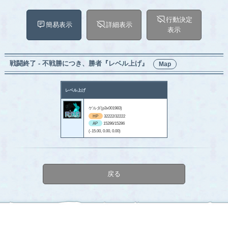
行動決定
簡易表示
詳細表示
表示
戦闘終了 - 不戦勝につき、勝者『レベル上げ』
Map
レベル上げ
ゲルダ(p3x001983)
HP
32222/32222
AP
15286/15286
(-15.00, 0.00, 0.00)
戻る