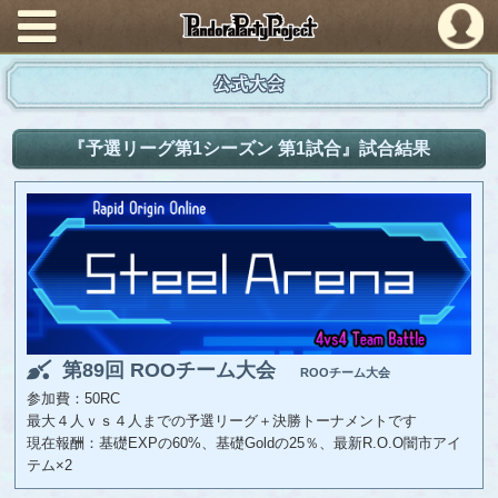
PandoraPartyProject
公式大会
『予選リーグ第1シーズン 第1試合』試合結果
第89回 ROOチーム大会
ROOチーム大会
参加費：50RC
最大４人ｖｓ４人までの予選リーグ＋決勝トーナメントです
現在報酬：基礎EXPの60%、基礎Goldの25％、最新R.O.O闇市アイ
テム×2