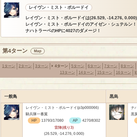
レイヴン・ミスト・ポルードイ
レイヴン・ミスト・ポルードイは(26.529, -14.276, 0.00
レイヴン・ミスト・ポルードイのアイゼン・シュテルン！
ナハトラーベのHPに4027のダメージ！
第4ターン
Map
1ターン
2ターン
3ターン
4ターン
5ターン
6ターン
7ターン
8ターン
13ターン
14ターン
15ターン
16ターン
一般鳥
黒烏
レイヴン・ミスト・ポルードイ(p3p000066)
ナハ
騎兵隊一番翼
黒
HP
13793/17080
AP
4270/8302
雷陣(残り3)
(26.529, -14.276, 0.000)