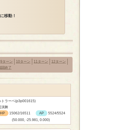
0)に移動！
9ターン
10ターン
11ターン
12ターン
戦闘終了
トラーベ(p3p001615)
翼演舞
HP
15062/16511
AP
5524/5524
(50.000, -25.981, 0.000)