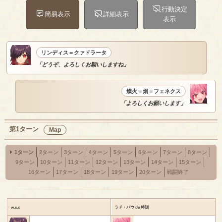
行動決定
簡易表示
詳細表示
表示
リンディス＝クァドラータ
「どうぞ、よろしくお願いしますね」
燦火＝炯＝フェネクス
「よろしくお願いします」
第1ターン
Map
1ターン
2ターン
3ターン
4ターン
5ターン
6ターン
7ターン
8ターン
9ターン
10ターン
11ターン
12ターン
13ターン
14ターン
15ターン
16ターン
17ターン
18ターン
19ターン
20ターン
戦闘終了
w.s.c
ラド・バウ de 特訓