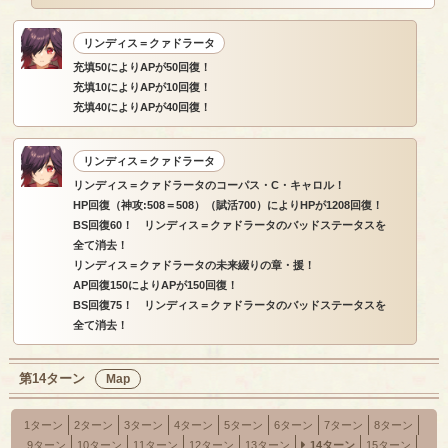
リンディス＝クァドラータ
充填50によりAPが50回復！
充填10によりAPが10回復！
充填40によりAPが40回復！
リンディス＝クァドラータ
リンディス＝クァドラータのコーパス・C・キャロル！
HP回復（神攻:508＝508）（賦活700）によりHPが1208回復！
BS回復60！ リンディス＝クァドラータのバッドステータスを
全て消去！
リンディス＝クァドラータの未来綴りの章・援！
AP回復150によりAPが150回復！
BS回復75！ リンディス＝クァドラータのバッドステータスを
全て消去！
第14ターン
Map
1ターン
2ターン
3ターン
4ターン
5ターン
6ターン
7ターン
8ターン
9ターン
10ターン
11ターン
12ターン
13ターン
14ターン
15ターン