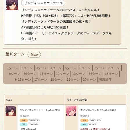
リンディス＝クァドラータ
リンディス＝クァドラータのコーパス・C・キャロル！
HP回復（神攻:508＝508）（賦活700）によりHPが1208回復！
リンディス＝クァドラータの未来綴りの章・援！
AP回復150によりAPが150回復！
BS回復75！ リンディス＝クァドラータのバッドステータスを
全て消去！
第16ターン
Map
1ターン
2ターン
3ターン
4ターン
5ターン
6ターン
7ターン
8ターン
9ターン
10ターン
11ターン
12ターン
13ターン
14ターン
15ターン
16ターン
17ターン
18ターン
19ターン
20ターン
戦闘終了
w.s.c
ラド・バウ de 特訓
リンディス＝クァドラータ(p3p007979)
燦火＝炯＝フェネクス(p3p010488)
夜咲紡ぎ
希望の星
HP
7091/16085
HP
15654/15654
AP
7783/8386
AP
897/7057
(4.00, 0.00, 0.00)
乱れ(残り1) 体勢不利(残り3)