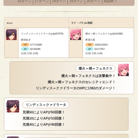
16ターン
17ターン
18ターン
19ターン
20ターン
戦闘終了
w.s.c
ラド・バウ de 特訓
リンディス＝クァドラータ(p3p007979)
燦火＝炯＝フェネクス(p3p010488)
夜咲紡ぎ
希望の星
HP
6777/16085
HP
15654/15654
AP
8214/8386
AP
3417/7057
(4.00, 0.00, 0.00)
(5.00, 0.00, 0.00)
燦火＝炯＝フェネクス
燦火＝炯＝フェネクスは攻撃集中！
燦火＝炯＝フェネクスのセレニティエンド！
リンディス＝クァドラータのHPに1382のダメージ！
リンディス＝クァドラータ
充填50によりAPが50回復！
充填10によりAPが10回復！
充填40によりAPが40回復！