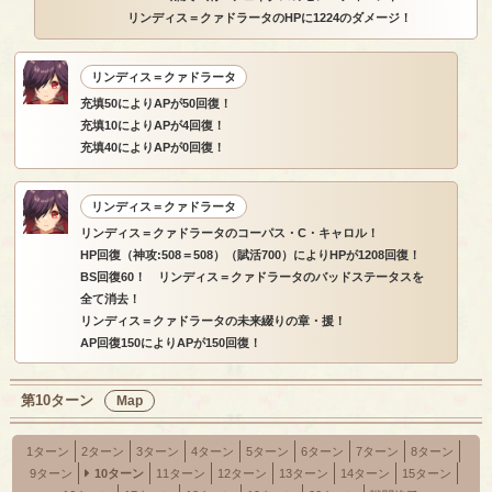
リンディス＝クァドラータのHPに1224のダメージ！
リンディス＝クァドラータ
充填50によりAPが50回復！
充填10によりAPが4回復！
充填40によりAPが0回復！
リンディス＝クァドラータ
リンディス＝クァドラータのコーパス・C・キャロル！
HP回復（神攻:508＝508）（賦活700）によりHPが1208回復！
BS回復60！ リンディス＝クァドラータのバッドステータスを
全て消去！
リンディス＝クァドラータの未来綴りの章・援！
AP回復150によりAPが150回復！
第10ターン
Map
1ターン
2ターン
3ターン
4ターン
5ターン
6ターン
7ターン
8ターン
9ターン
10ターン
11ターン
12ターン
13ターン
14ターン
15ターン