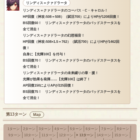
リンディス＝クァドラータ
リンディス＝クァドラータのコーパス・C・キャロル！
HP回復（神攻:508＝508）（賦活700）によりHPが1208回復！
BS回復60！ リンディス＝クァドラータのバッドステータスを
全て消去！
リンディス＝クァドラータの幻想福音！
HP回復（神攻:508×1.5＝762）（賦活700）によりHPが1462回
復！
自身に【光輝100】を付与！
BS回復70！ リンディス＝クァドラータのバッドステータスを
全て消去！
リンディス＝クァドラータの未来綴りの章・援！
光輝が効果を発揮……【光輝100】は終了！
AP回復150によりAPが225回復！
BS回復75！ リンディス＝クァドラータのバッドステータスを
全て消去！
第13ターン
Map
1ターン
2ターン
3ターン
4ターン
5ターン
6ターン
7ターン
8ターン
9ターン
10ターン
11ターン
12ターン
13ターン
14ターン
15ターン