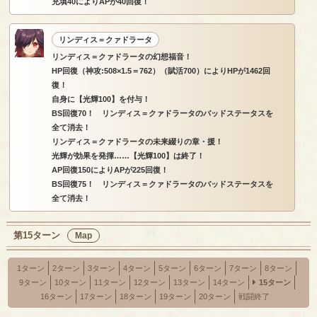
充填40によりAPが40回復！
リンディス＝クァドラータ
リンディス＝クァドラータの幻想福音！
HP回復（神攻:508×1.5＝762）（賦活700）によりHPが1462回
復！
自身に【光輝100】を付与！
BS回復70！ リンディス＝クァドラータのバッドステータスを
全て消去！
リンディス＝クァドラータの未来綴りの章・援！
光輝が効果を発揮……【光輝100】は終了！
AP回復150によりAPが225回復！
BS回復75！ リンディス＝クァドラータのバッドステータスを
全て消去！
第15ターン
Map
1ターン
2ターン
3ターン
4ターン
5ターン
6ターン
7ターン
8ターン
9ターン
10ターン
11ターン
12ターン
13ターン
14ターン
15ターン
16ターン
17ターン
18ターン
19ターン
20ターン
戦闘終了