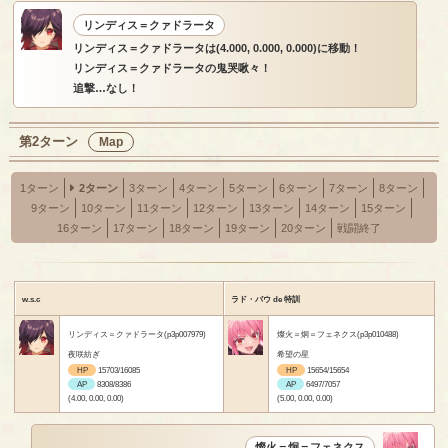
リンディス＝クァドラータ
リンディス＝クァドラータは(4.000, 0.000, 0.000)に移動！
リンディス＝クァドラータの鬼哭啾々！
追撃…なし！
第2ターン
Map
1ターン
2ターン
3ターン
4ターン
5ターン
6ターン
7ターン
8ターン
9ターン
10ターン
11ターン
12ターン
13ターン
14ターン
15ターン
16ターン
17ターン
18ターン
19ターン
20ターン
戦闘終了
w.s.c
ラド・バウ de 特訓
リンディス＝クァドラータ(p3p007979)
燦火＝炯＝フェネクス(p3p010488)
夜咲紡ぎ
希望の星
HP
15703/16085
HP
15654/15654
AP
8308/8386
AP
6497/7057
(4.00, 0.00, 0.00)
(5.00, 0.00, 0.00)
燦火＝炯＝フェネクス