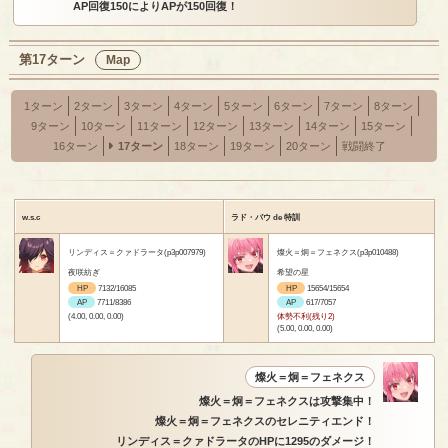
AP回復150によりAPが150回復！
第17ターン
Map
1ターン
2ターン
3ターン
4ターン
5ターン
6ターン
7ターン
8ターン
9ターン
10ターン
11ターン
12ターン
13ターン
14ターン
15ターン
16ターン
17ターン
18ターン
19ターン
20ターン
戦闘終了
w.s.c
ラド・バウ de 特訓
リンディス＝クァドラータ(p3p007979)
燦火＝炯＝フェネクス(p3p010488)
夜咲紡ぎ
希望の星
HP
7132/16085
HP
15654/15654
AP
7711/8386
AP
617/7057
(4.00, 0.00, 0.00)
体勢不利(残り2)
(5.00, 0.00, 0.00)
燦火＝炯＝フェネクス
燦火＝炯＝フェネクスは攻撃集中！
燦火＝炯＝フェネクスのセレニティエンド！
リンディス＝クァドラータのHPに1295のダメージ！