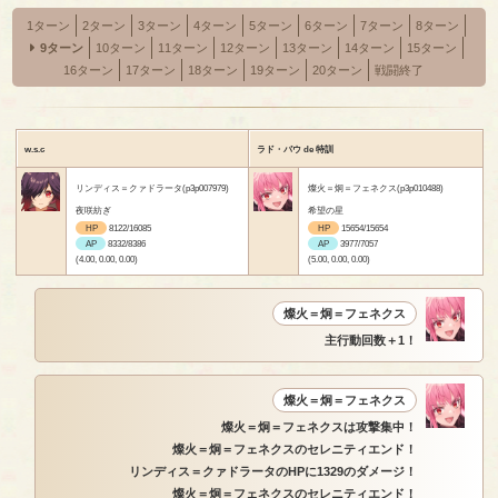
1ターン
2ターン
3ターン
4ターン
5ターン
6ターン
7ターン
8ターン
9ターン
10ターン
11ターン
12ターン
13ターン
14ターン
15ターン
16ターン
17ターン
18ターン
19ターン
20ターン
戦闘終了
w.s.c
ラド・バウ de 特訓
リンディス＝クァドラータ(p3p007979)
燦火＝炯＝フェネクス(p3p010488)
夜咲紡ぎ
希望の星
HP
8122/16085
HP
15654/15654
AP
8332/8386
AP
3977/7057
(4.00, 0.00, 0.00)
(5.00, 0.00, 0.00)
燦火＝炯＝フェネクス
主行動回数＋1！
燦火＝炯＝フェネクス
燦火＝炯＝フェネクスは攻撃集中！
燦火＝炯＝フェネクスのセレニティエンド！
リンディス＝クァドラータのHPに1329のダメージ！
燦火＝炯＝フェネクスのセレニティエンド！