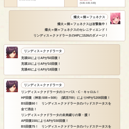
(5.00, 0.00, 0.00)
燦火＝炯＝フェネクス
燦火＝炯＝フェネクスは攻撃集中！
燦火＝炯＝フェネクスのセレニティエンド！
リンディス＝クァドラータのHPに1526のダメージ！
リンディス＝クァドラータ
充填50によりAPが50回復！
充填10によりAPが10回復！
充填40によりAPが18回復！
リンディス＝クァドラータ
リンディス＝クァドラータのコーパス・C・キャロル！
HP回復（神攻:508＝508）（賦活700）によりHPが1208回復！
BS回復60！ リンディス＝クァドラータのバッドステータスを
全て消去！
リンディス＝クァドラータの未来綴りの章・援！
AP回復150によりAPが150回復！
BS回復75！ リンディス＝クァドラータのバッドステータスを