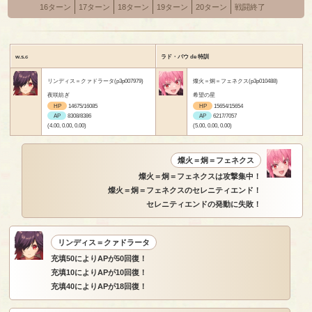
16ターン
17ターン
18ターン
19ターン
20ターン
戦闘終了
w.s.c
ラド・バウ de 特訓
リンディス＝クァドラータ(p3p007979)
燦火＝炯＝フェネクス(p3p010488)
夜咲紡ぎ
希望の星
HP
14675/16085
HP
15654/15654
AP
8308/8386
AP
6217/7057
(4.00, 0.00, 0.00)
(5.00, 0.00, 0.00)
燦火＝炯＝フェネクス
燦火＝炯＝フェネクスは攻撃集中！
燦火＝炯＝フェネクスのセレニティエンド！
セレニティエンドの発動に失敗！
リンディス＝クァドラータ
充填50によりAPが50回復！
充填10によりAPが10回復！
充填40によりAPが18回復！