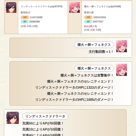
リンディス＝クァドラータ(p3p007979)
燦火＝炯＝フェネクス(p3p010488)
夜咲紡ぎ
希望の星
HP
11447/16085
HP
15654/15654
AP
8308/8386
AP
5097/7057
(4.00, 0.00, 0.00)
乱れ(残り3)
(5.00, 0.00, 0.00)
燦火＝炯＝フェネクス
主行動回数＋1！
燦火＝炯＝フェネクス
燦火＝炯＝フェネクスは攻撃集中！
燦火＝炯＝フェネクスのセレニティエンド！
リンディス＝クァドラータのHPに1322のダメージ！
燦火＝炯＝フェネクスのセレニティエンド！
リンディス＝クァドラータのHPに1685のダメージ！
リンディス＝クァドラータ
充填50によりAPが50回復！
充填10によりAPが10回復！
充填40によりAPが18回復！