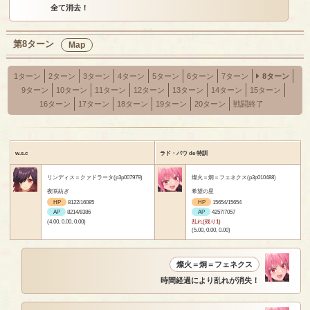
全て消去！
第8ターン
Map
1ターン
2ターン
3ターン
4ターン
5ターン
6ターン
7ターン
8ターン
9ターン
10ターン
11ターン
12ターン
13ターン
14ターン
15ターン
16ターン
17ターン
18ターン
19ターン
20ターン
戦闘終了
w.s.c
ラド・バウ de 特訓
リンディス＝クァドラータ(p3p007979)
燦火＝炯＝フェネクス(p3p010488)
夜咲紡ぎ
希望の星
HP
8122/16085
HP
15654/15654
AP
8214/8386
AP
4257/7057
(4.00, 0.00, 0.00)
乱れ(残り1)
(5.00, 0.00, 0.00)
燦火＝炯＝フェネクス
時間経過により乱れが消失！