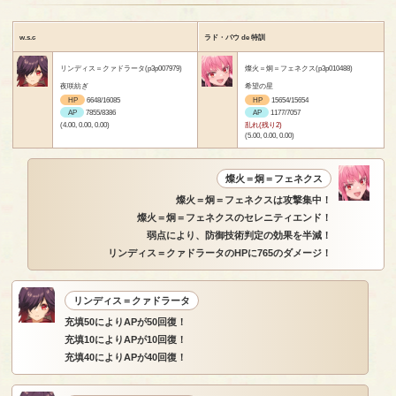
w.s.c
ラド・バウ de 特訓
リンディス＝クァドラータ(p3p007979)
燦火＝炯＝フェネクス(p3p010488)
夜咲紡ぎ
希望の星
HP
6648/16085
HP
15654/15654
AP
7855/8386
AP
1177/7057
(4.00, 0.00, 0.00)
乱れ(残り2)
(5.00, 0.00, 0.00)
燦火＝炯＝フェネクス
燦火＝炯＝フェネクスは攻撃集中！
燦火＝炯＝フェネクスのセレニティエンド！
弱点により、防御技術判定の効果を半減！
リンディス＝クァドラータのHPに765のダメージ！
リンディス＝クァドラータ
充填50によりAPが50回復！
充填10によりAPが10回復！
充填40によりAPが40回復！