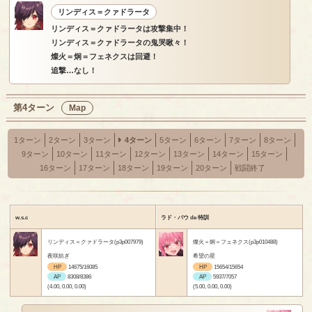
リンディス＝クァドラータ
リンディス＝クァドラータは攻撃集中！
リンディス＝クァドラータの鬼哭啾々！
燦火＝炯＝フェネクスは回避！
追撃…なし！
第4ターン
Map
1ターン
2ターン
3ターン
4ターン
5ターン
6ターン
7ターン
8ターン
9ターン
10ターン
11ターン
12ターン
13ターン
14ターン
15ターン
16ターン
17ターン
18ターン
19ターン
20ターン
戦闘終了
w.s.c
ラド・バウ de 特訓
リンディス＝クァドラータ(p3p007979)
燦火＝炯＝フェネクス(p3p010488)
夜咲紡ぎ
希望の星
HP
14675/16085
HP
15654/15654
AP
8308/8386
AP
5937/7057
(4.00, 0.00, 0.00)
(5.00, 0.00, 0.00)