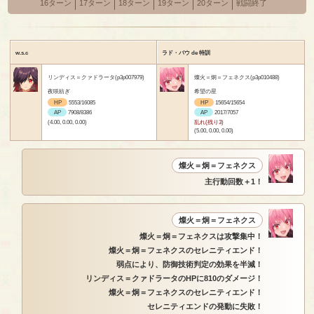
16ターン
17ターン
18ターン
19ターン
20ターン
戦闘終了
w.s.c
ラド・バウ de 特訓
リンディス＝クァドラータ(p3p007979)
燦火＝炯＝フェネクス(p3p010488)
夜咲紡ぎ
希望の星
HP
5553/16085
HP
15654/15654
AP
7908/8386
AP
2017/7057
(4.00, 0.00, 0.00)
乱れ(残り3)
(5.00, 0.00, 0.00)
燦火＝炯＝フェネクス
主行動回数＋1！
燦火＝炯＝フェネクス
燦火＝炯＝フェネクスは攻撃集中！
燦火＝炯＝フェネクスのセレニティエンド！
弱点により、防御技術判定の効果を半減！
リンディス＝クァドラータのHPに810のダメージ！
燦火＝炯＝フェネクスのセレニティエンド！
セレニティエンドの発動に失敗！