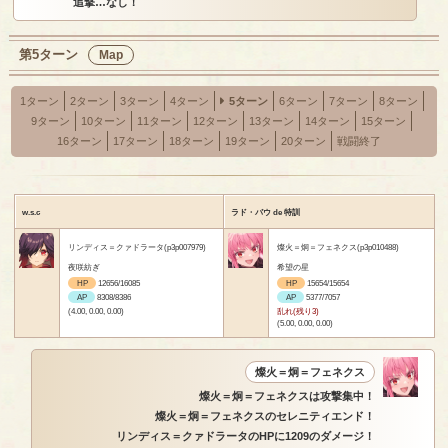
追撃…なし！
第5ターン
Map
1ターン
2ターン
3ターン
4ターン
5ターン
6ターン
7ターン
8ターン
9ターン
10ターン
11ターン
12ターン
13ターン
14ターン
15ターン
16ターン
17ターン
18ターン
19ターン
20ターン
戦闘終了
w.s.c
ラド・バウ de 特訓
リンディス＝クァドラータ(p3p007979)
燦火＝炯＝フェネクス(p3p010488)
夜咲紡ぎ
希望の星
HP
12656/16085
HP
15654/15654
AP
8308/8386
AP
5377/7057
(4.00, 0.00, 0.00)
乱れ(残り3)
(5.00, 0.00, 0.00)
燦火＝炯＝フェネクス
燦火＝炯＝フェネクスは攻撃集中！
燦火＝炯＝フェネクスのセレニティエンド！
リンディス＝クァドラータのHPに1209のダメージ！