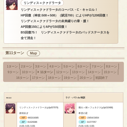
リンディス＝クァドラータ
リンディス＝クァドラータのコーパス・C・キャロル！
HP回復（神攻:508＝508）（賦活700）によりHPが1208回復！
リンディス＝クァドラータの未来綴りの章・援！
AP回復150によりAPが150回復！
BS回復75！ リンディス＝クァドラータのバッドステータスを
全て消去！
第11ターン
Map
1ターン
2ターン
3ターン
4ターン
5ターン
6ターン
7ターン
8ターン
9ターン
10ターン
11ターン
12ターン
13ターン
14ターン
15ターン
16ターン
17ターン
18ターン
19ターン
20ターン
戦闘終了
w.s.c
ラド・バウ de 特訓
リンディス＝クァドラータ(p3p007979)
燦火＝炯＝フェネクス(p3p010488)
夜咲紡ぎ
希望の星
HP
6603/16085
HP
15654/15654
AP
8142/8386
AP
3137/7057
(4.00, 0.00, 0.00)
(5.00, 0.00, 0.00)