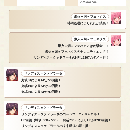
(5.00, 0.00, 0.00)
燦火＝炯＝フェネクス
時間経過により乱れが消失！
燦火＝炯＝フェネクス
燦火＝炯＝フェネクスは攻撃集中！
燦火＝炯＝フェネクスのセレニティエンド！
リンディス＝クァドラータのHPに1167のダメージ！
リンディス＝クァドラータ
充填50によりAPが50回復！
充填10によりAPが10回復！
充填40によりAPが40回復！
リンディス＝クァドラータ
リンディス＝クァドラータのコーパス・C・キャロル！
HP回復（神攻:508＝508）（賦活700）によりHPが1208回復！
リンディス＝クァドラータの未来綴りの章・援！