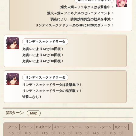
燦火＝炯＝フェネクスは攻撃集中！
燦火＝炯＝フェネクスのセレニティエンド！
弱点により、防御技術判定の効果を半減！
リンディス＝クァドラータのHPに1028のダメージ！
リンディス＝クァドラータ
充填50によりAPが50回復！
充填10によりAPが10回復！
充填40によりAPが18回復！
リンディス＝クァドラータ
リンディス＝クァドラータは攻撃集中！
リンディス＝クァドラータの鬼哭啾々！
追撃…なし！
第3ターン
Map
1ターン
2ターン
3ターン
4ターン
5ターン
6ターン
7ターン
8ターン
9ターン
10ターン
11ターン
12ターン
13ターン
14ターン
15ターン