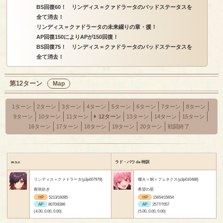
BS回復60！ リンディス＝クァドラータのバッドステータスを
全て消去！
リンディス＝クァドラータの未来綴りの章・援！
AP回復150によりAPが150回復！
BS回復75！ リンディス＝クァドラータのバッドステータスを
全て消去！
第12ターン
Map
1ターン
2ターン
3ターン
4ターン
5ターン
6ターン
7ターン
8ターン
9ターン
10ターン
11ターン
12ターン
13ターン
14ターン
15ターン
16ターン
17ターン
18ターン
19ターン
20ターン
戦闘終了
w.s.c
ラド・バウ de 特訓
リンディス＝クァドラータ(p3p007979)
燦火＝炯＝フェネクス(p3p010488)
夜咲紡ぎ
希望の星
HP
5213/16085
HP
15654/15654
AP
8070/8386
AP
2577/7057
(4.00, 0.00, 0.00)
(5.00, 0.00, 0.00)