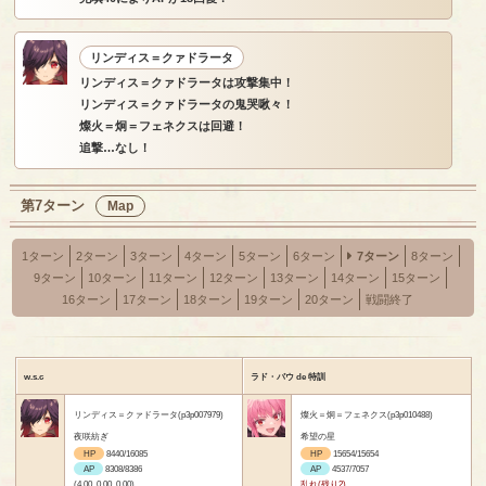
リンディス＝クァドラータ
リンディス＝クァドラータは攻撃集中！
リンディス＝クァドラータの鬼哭啾々！
燦火＝炯＝フェネクスは回避！
追撃…なし！
第7ターン
Map
1ターン
2ターン
3ターン
4ターン
5ターン
6ターン
7ターン
8ターン
9ターン
10ターン
11ターン
12ターン
13ターン
14ターン
15ターン
16ターン
17ターン
18ターン
19ターン
20ターン
戦闘終了
w.s.c
ラド・バウ de 特訓
リンディス＝クァドラータ(p3p007979)
燦火＝炯＝フェネクス(p3p010488)
夜咲紡ぎ
希望の星
HP
8440/16085
HP
15654/15654
AP
8308/8386
AP
4537/7057
(4.00, 0.00, 0.00)
乱れ(残り2)