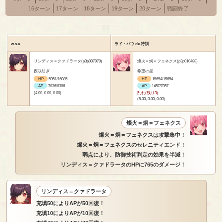
16ターン
17ターン
18ターン
19ターン
20ターン
戦闘終了
w.s.c
ラド・バウ de 特訓
リンディス＝クァドラータ(p3p007979)
燦火＝炯＝フェネクス(p3p010488)
夜咲紡ぎ
希望の星
HP
5951/16085
HP
15654/15654
AP
7836/8386
AP
1457/7057
(4.00, 0.00, 0.00)
乱れ(残り3)
(5.00, 0.00, 0.00)
燦火＝炯＝フェネクス
燦火＝炯＝フェネクスは攻撃集中！
燦火＝炯＝フェネクスのセレニティエンド！
弱点により、防御技術判定の効果を半減！
リンディス＝クァドラータのHPに765のダメージ！
リンディス＝クァドラータ
充填50によりAPが50回復！
充填10によりAPが10回復！