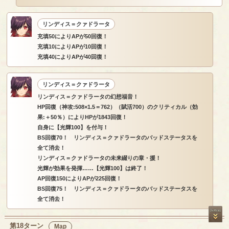
リンディス＝クァドラータ
充填50によりAPが50回復！
充填10によりAPが10回復！
充填40によりAPが40回復！
リンディス＝クァドラータ
リンディス＝クァドラータの幻想福音！
HP回復（神攻:508×1.5＝762）（賦活700）のクリティカル（効
果:＋50％）によりHPが1843回復！
自身に【光輝100】を付与！
BS回復70！ リンディス＝クァドラータのバッドステータスを
全て消去！
リンディス＝クァドラータの未来綴りの章・援！
光輝が効果を発揮……【光輝100】は終了！
AP回復150によりAPが225回復！
BS回復75！ リンディス＝クァドラータのバッドステータスを
全て消去！
第18ターン
Map