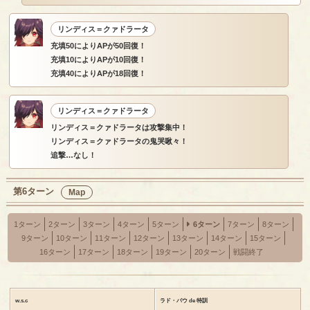
リンディス＝クァドラータ
充填50によりAPが50回復！
充填10によりAPが10回復！
充填40によりAPが18回復！
リンディス＝クァドラータ
リンディス＝クァドラータは攻撃集中！
リンディス＝クァドラータの鬼哭啾々！
追撃…なし！
第6ターン
Map
1ターン
2ターン
3ターン
4ターン
5ターン
6ターン
7ターン
8ターン
9ターン
10ターン
11ターン
12ターン
13ターン
14ターン
15ターン
16ターン
17ターン
18ターン
19ターン
20ターン
戦闘終了
w.s.c
ラド・バウ de 特訓