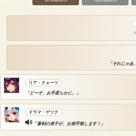
「
「それじゃあ
リア・クォーツ
「どーぞ、お手柔らかに。」
ドラマ・ゲツク
「蒼剣の弟子が、お相手致します！」