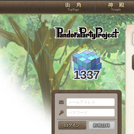
TOP
Pando
1337
メ
ー
パ
ル
ス