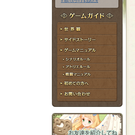
※ ID/パスワードを忘れた方
ア
ワ
ド
ー
レ
ド
ゲームガイド
ス
世界観
サイドストーリー
ゲームマニュアル
シナリオルール
アトリエルール
戦闘マニュアル
初めての方へ
お問い合わせ