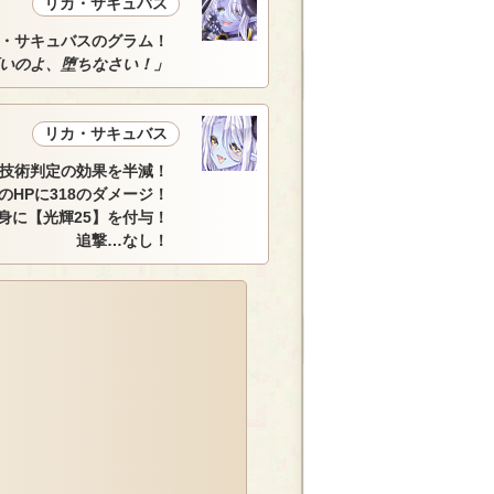
リカ・サキュバス
・サキュバスのグラム！
いのよ、堕ちなさい！」
リカ・サキュバス
技術判定の効果を半減！
のHPに318のダメージ！
身に【光輝25】を付与！
追撃…なし！