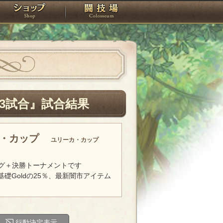
スタジオ
ショップ
闘技場
3試合』試合結果
カ・カップ
ユリーカ・カップ
グ＋決勝トーナメントです
基礎Goldの25％、最新闇市アイテム
行動決定表示