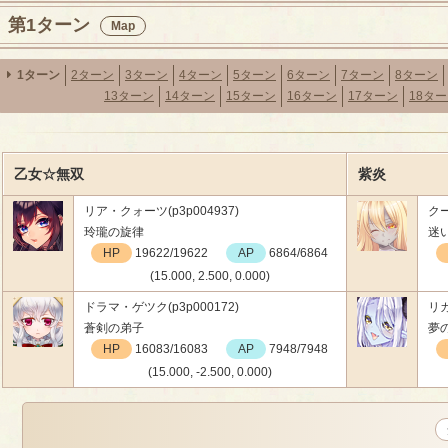
第1ターン
Map
1ターン
2ターン
3ターン
4ターン
5ターン
6ターン
7ターン
8ターン
13ターン
14ターン
15ターン
16ターン
17ターン
18タ
乙女☆無双
紫炎
リア・クォーツ(p3p004937)
クー
玲瓏の旋律
迷
HP
19622/19622
AP
6864/6864
(15.000, 2.500, 0.000)
ドラマ・ゲツク(p3p000172)
リカ
蒼剣の弟子
夢
HP
16083/16083
AP
7948/7948
(15.000, -2.500, 0.000)