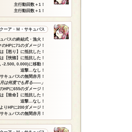
主行動回数＋1！
主行動回数＋1！
クーア・Ｍ・サキュバス
ュバスの終結式・漁火！
のHPに71のダメージ！
は【怒り】に抵抗した！
は【恍惚】に抵抗した！
.500, 0.000)に移動！
追撃…なし！
サキュバスの無間赤月！
月は何度でも昇る――」
のHPに655のダメージ！
は【致命】に抵抗した！
追撃…なし！
によりHPに200ダメージ！
サキュバスの無間赤月！