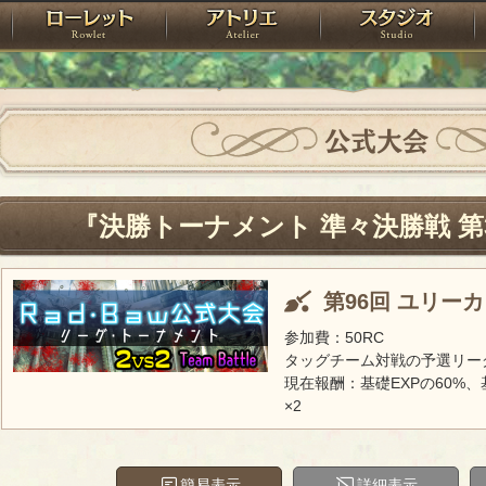
神殿
ローレット
アトリエ
raPartyProject
公式大会
『決勝トーナメント 準々決勝戦 第
第96回 ユリー
参加費：50RC
タッグチーム対戦の予選リー
現在報酬：基礎EXPの60%、
×2
簡易表示
詳細表示