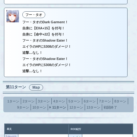
フー・タオ
フー・タオのDark Garment！
自身に【EXA+15】を付与！
自身に【命中+22】を付与！
フー・タオのShadow Eater！
エイラのHPに5308のダメージ！
追撃…なし！
フー・タオのShadow Eater！
エイラのHPに5308のダメージ！
追撃…なし！
第11ターン
Map
1ターン
2ターン
3ターン
4ターン
5ターン
6ターン
7ターン
8ターン
9ターン
10ターン
11ターン
12ターン
13ターン
戦闘終了
旱天
ROO紀行