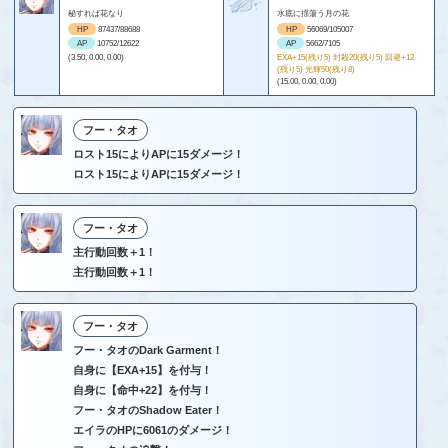
秘すれば花なり
水底に揺蕩う月の花
HP
87437/88688
HP
56069/105007
AP
10752/12622
AP
5662/7105
(3.50, 0.00, 0.00)
EXA+15(残り5) 封殺20(残り5) 回避+12
(残り5) 光輝50(残り8)
(15.00, 0.00, 0.00)
フー・タオ
ロスト15によりAPに15ダメージ！
ロスト15によりAPに15ダメージ！
フー・タオ
主行動回数＋1！
主行動回数＋1！
フー・タオ
フー・タオのDark Garment！
自身に【EXA+15】を付与！
自身に【命中+22】を付与！
フー・タオのShadow Eater！
エイラのHPに6061のダメージ！