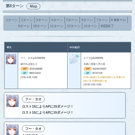
第8ターン
Map
1ターン
2ターン
3ターン
4ターン
5ターン
6ターン
7ターン
8ターン
9ターン
10ターン
11ターン
12ターン
13ターン
戦闘終了
旱天
ROO紀行
フー・タオ(p3x008299)
エイラ(p3x008595)
秘すれば花なり
水底に揺蕩う月の花
HP
85251/88688
HP
40230/105007
AP
9962/12622
AP
4573/7105
(3.50, 0.00, 0.00)
EXA+15(残り2) 封殺20(残り2) 回避+12
(残り2) 光輝50(残り8)
(15.00, 0.00, 0.00)
フー・タオ
ロスト15によりAPに15ダメージ！
ロスト15によりAPに15ダメージ！
フー・タオ