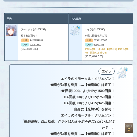
旱天
ROO紀行
フー・タオ(p3x008299)
エイラ(p3x008595)
秘すれば花なり
水底に揺蕩う月の花
HP
84241/88688
HP
6354/105007
AP
8092/12622
AP
5386/7105
(3.50, 0.00, 0.00)
光輝50(残り8) EXA+15(残り6) 封殺20(残
り6) 回避+12(残り6)
(15.00, 0.00, 0.00)
エイラ
エイラのイモータル・クリムゾン！
光輝が効果を発揮……【光輝50】は終了！
HP回復1000によりHPが1500回復！
HA回復500によりHPが750回復！
HA回復500によりAPが625回復！
自身に【光輝50】を付与！
エイラのイモータル・クリムゾン！
「輪廻逆転。自己転生。クラゲはねぇ不老不死にぃ近いんだよ
ぉ？ 」
光輝が効果を発揮……【光輝50】は終了！