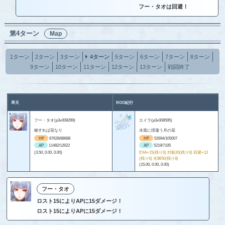
フー・タオは回避！
第4ターン
Map
1ターン
2ターン
3ターン
4ターン
5ターン
6ターン
7ターン
8ターン
9ターン
10ターン
11ターン
12ターン
13ターン
戦闘終了
旱天
ROO紀行
フー・タオ(p3x008299)
エイラ(p3x008595)
秘すれば花なり
水底に揺蕩う月の花
HP
87628/88688
HP
52694/105007
AP
11482/12622
AP
5219/7105
(3.50, 0.00, 0.00)
EXA+15(残り6) 封殺20(残り6) 回避+12
(残り6) 光輝50(残り8)
(15.00, 0.00, 0.00)
フー・タオ
ロスト15によりAPに15ダメージ！
ロスト15によりAPに15ダメージ！