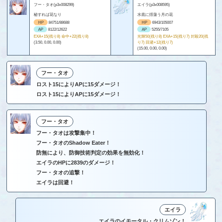
フー・タオ(p3x008299)
エイラ(p3x008595)
秘すれば花なり
水底に揺蕩う月の花
HP
84751/88688
HP
6943/105007
AP
8122/12622
AP
5255/7105
EXA+15(残り8) 命中+22(残り8)
光輝50(残り8) EXA+15(残り7) 封殺20(残
(3.50, 0.00, 0.00)
り7) 回避+12(残り7)
(15.00, 0.00, 0.00)
フー・タオ
ロスト15によりAPに15ダメージ！
ロスト15によりAPに15ダメージ！
フー・タオ
フー・タオは攻撃集中！
フー・タオのShadow Eater！
防無により、防御技術判定の効果を無効化！
エイラのHPに2839のダメージ！
フー・タオの追撃！
エイラは回避！
エイラ
エイラのイモータル・クリムゾン！