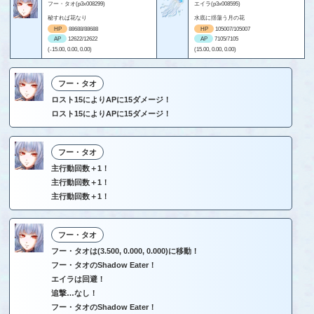
フー・タオ(p3x008299)
エイラ(p3x008595)
秘すれば花なり
水底に揺蕩う月の花
HP
88688/88688
HP
105007/105007
AP
12622/12622
AP
7105/7105
(-15.00, 0.00, 0.00)
(15.00, 0.00, 0.00)
フー・タオ
ロスト15によりAPに15ダメージ！
ロスト15によりAPに15ダメージ！
フー・タオ
主行動回数＋1！
主行動回数＋1！
主行動回数＋1！
フー・タオ
フー・タオは(3.500, 0.000, 0.000)に移動！
フー・タオのShadow Eater！
エイラは回避！
追撃…なし！
フー・タオのShadow Eater！