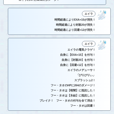
エイラ
時間経過によりEXA+15が消失！
時間経過により封殺20が消失！
時間経過により回避+12が消失！
エイラ
エイラの電気クラゲ！
自身に【EXA+15】を付与！
自身に【封殺20】を付与！
自身に【回避+12】を付与！
エイラのメデューサ！
「びりびりぃ」
スプラッシュ2！
フー・タオのHPに264のダメージ！
フー・タオは【暗闇】に抵抗した！
フー・タオは【氷結】に抵抗した！
ブレイク！ フー・タオの付与を全て消去！
フー・タオは回避！