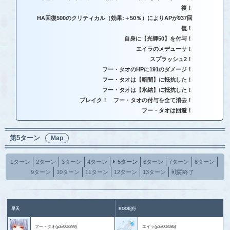
復！
HA回復500のクリティカル（効果:＋50％）によりAPが937回
復！
自身に【光輝50】を付与！
エイラのメデューサ！
スプラッシュ2！
フー・タオのHPに191のダメージ！
フー・タオは【暗闇】に抵抗した！
フー・タオは【氷結】に抵抗した！
ブレイク！ フー・タオの付与を全て消去！
フー・タオは回避！
第5ターン
Map
1ターン
2ターン
3ターン
4ターン
5ターン
6ターン
7ターン
8ターン
9ターン
10ターン
11ターン
12ターン
13ターン
戦闘終了
旱天
ROO紀行
フー・タオ(p3x008299)
エイラ(p3x008595)