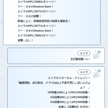
エイラのHPに6358のダメージ！
フー・タオのShadow Eater！
エイラのHPに5077のダメージ！
フー・タオの追撃！
防無により、防御技術判定の効果を無効化！
エイラのHPに5077のダメージ！
フー・タオのShadow Eater！
エイラのHPに7840のダメージ！
追撃…なし！
エイラ
主行動回数＋1！
エイラ
エイラのイモータル・クリムゾン！
「輪廻逆転。自己転生。クラゲはねぇ不老不死にぃ近いんだよ
ぉ？ 」
HP回復1000によりHPが1000回復！
HA回復500によりHPが500回復！
HA回復500によりAPが500回復！
自身に【光輝50】を付与！