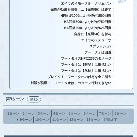
エイラのイモータル・クリムゾン！
光輝が効果を発揮……【光輝50】は終了！
HP回復1000によりHPが1500回復！
HA回復500によりHPが750回復！
HA回復500によりAPが625回復！
自身に【光輝50】を付与！
エイラのメデューサ！
スプラッシュ2！
フー・タオは回避！
フー・タオのHPに236のダメージ！
フー・タオは【暗闇】に抵抗した！
フー・タオは【氷結】に抵抗した！
ブレイク！ フー・タオの付与を全て消去！
封殺が発動！ フー・タオはこのターン行動できない！
第9ターン
Map
1ターン
2ターン
3ターン
4ターン
5ターン
6ターン
7ターン
8ターン
9ターン
10ターン
11ターン
12ターン
13ターン
戦闘終了