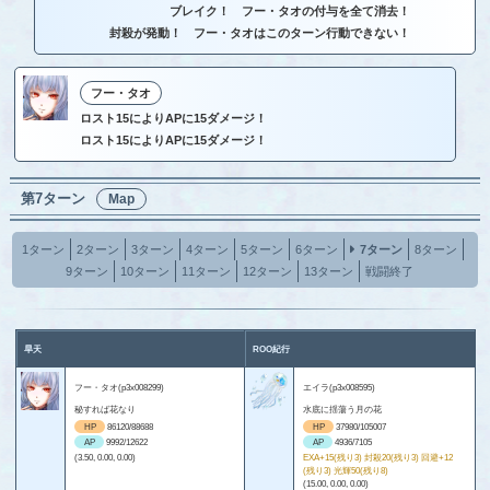
ブレイク！ フー・タオの付与を全て消去！
封殺が発動！ フー・タオはこのターン行動できない！
フー・タオ
ロスト15によりAPに15ダメージ！
ロスト15によりAPに15ダメージ！
第7ターン
Map
1ターン
2ターン
3ターン
4ターン
5ターン
6ターン
7ターン
8ターン
9ターン
10ターン
11ターン
12ターン
13ターン
戦闘終了
旱天
ROO紀行
フー・タオ(p3x008299)
エイラ(p3x008595)
秘すれば花なり
水底に揺蕩う月の花
HP
86120/88688
HP
37980/105007
AP
9992/12622
AP
4936/7105
(3.50, 0.00, 0.00)
EXA+15(残り3) 封殺20(残り3) 回避+12
(残り3) 光輝50(残り8)
(15.00, 0.00, 0.00)