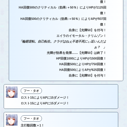
復！
HA回復500のクリティカル（効果:＋50％）によりHPが1125回
復！
HA回復500のクリティカル（効果:＋50％）によりAPが937回
復！
自身に【光輝50】を付与！
エイラのイモータル・クリムゾン！
「輪廻逆転。自己転生。クラゲはねぇ不老不死にぃ近いんだよ
ぉ？ 」
光輝が効果を発揮……【光輝50】は終了！
HP回復1000によりHPが1500回復！
HA回復500によりHPが750回復！
HA回復500によりAPが625回復！
自身に【光輝50】を付与！
フー・タオ
ロスト15によりAPに15ダメージ！
ロスト15によりAPに15ダメージ！
フー・タオ
主行動回数＋1！