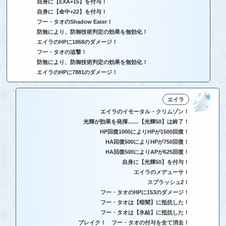
自身に【EXA+15】を付与！
自身に【命中+22】を付与！
フー・タオのShadow Eater！
防無により、防御技術判定の効果を無効化！
エイラのHPに1868のダメージ！
フー・タオの追撃！
防無により、防御技術判定の効果を無効化！
エイラのHPに7881のダメージ！
エイラ
エイラのイモータル・クリムゾン！
光輝が効果を発揮……【光輝50】は終了！
HP回復1000によりHPが1500回復！
HA回復500によりHPが750回復！
HA回復500によりAPが625回復！
自身に【光輝50】を付与！
エイラのメデューサ！
スプラッシュ2！
フー・タオのHPに153のダメージ！
フー・タオは【暗闇】に抵抗した！
フー・タオは【氷結】に抵抗した！
ブレイク！ フー・タオの付与を全て消去！