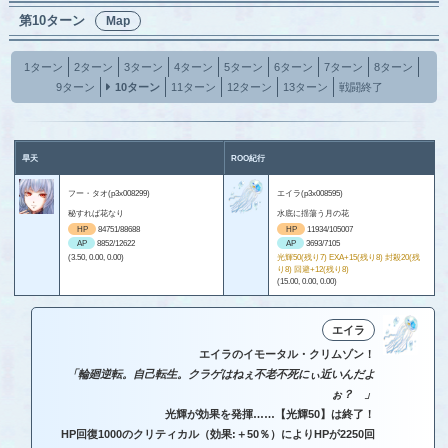
第10ターン
Map
1ターン
2ターン
3ターン
4ターン
5ターン
6ターン
7ターン
8ターン
9ターン
10ターン
11ターン
12ターン
13ターン
戦闘終了
旱天
ROO紀行
フー・タオ(p3x008299)
エイラ(p3x008595)
秘すれば花なり
水底に揺蕩う月の花
HP
84751/88688
HP
11934/105007
AP
8852/12622
AP
3693/7105
(3.50, 0.00, 0.00)
光輝50(残り7) EXA+15(残り8) 封殺20(残
り8) 回避+12(残り8)
(15.00, 0.00, 0.00)
エイラ
エイラのイモータル・クリムゾン！
「輪廻逆転。自己転生。クラゲはねぇ不老不死にぃ近いんだよ
ぉ？ 」
光輝が効果を発揮……【光輝50】は終了！
HP回復1000のクリティカル（効果:＋50％）によりHPが2250回