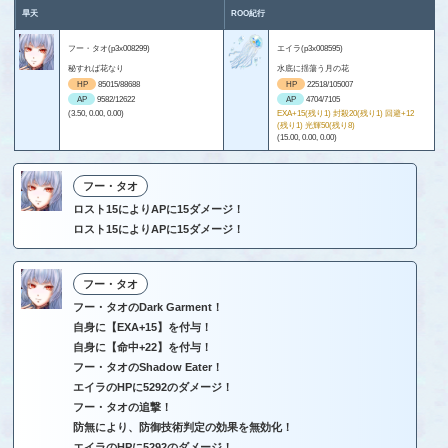
旱天
ROO紀行
フー・タオ(p3x008299)
エイラ(p3x008595)
秘すれば花なり
水底に揺蕩う月の花
HP
85015/88688
HP
22518/105007
AP
9582/12622
AP
4704/7105
(3.50, 0.00, 0.00)
EXA+15(残り1) 封殺20(残り1) 回避+12
(残り1) 光輝50(残り8)
(15.00, 0.00, 0.00)
フー・タオ
ロスト15によりAPに15ダメージ！
ロスト15によりAPに15ダメージ！
フー・タオ
フー・タオのDark Garment！
自身に【EXA+15】を付与！
自身に【命中+22】を付与！
フー・タオのShadow Eater！
エイラのHPに5292のダメージ！
フー・タオの追撃！
防無により、防御技術判定の効果を無効化！
エイラのHPに5292のダメージ！