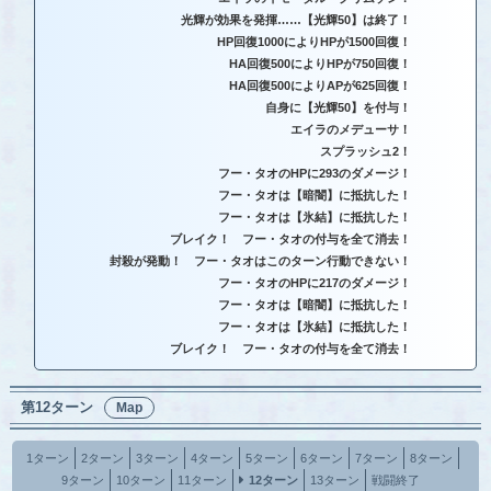
光輝が効果を発揮……【光輝50】は終了！
HP回復1000によりHPが1500回復！
HA回復500によりHPが750回復！
HA回復500によりAPが625回復！
自身に【光輝50】を付与！
エイラのメデューサ！
スプラッシュ2！
フー・タオのHPに293のダメージ！
フー・タオは【暗闇】に抵抗した！
フー・タオは【氷結】に抵抗した！
ブレイク！ フー・タオの付与を全て消去！
封殺が発動！ フー・タオはこのターン行動できない！
フー・タオのHPに217のダメージ！
フー・タオは【暗闇】に抵抗した！
フー・タオは【氷結】に抵抗した！
ブレイク！ フー・タオの付与を全て消去！
第12ターン
Map
1ターン
2ターン
3ターン
4ターン
5ターン
6ターン
7ターン
8ターン
9ターン
10ターン
11ターン
12ターン
13ターン
戦闘終了