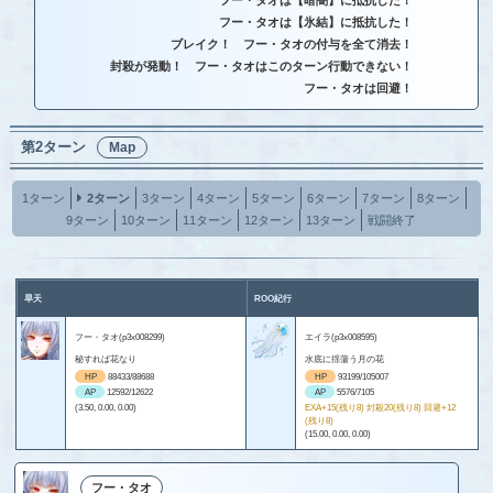
フー・タオは【暗闇】に抵抗した！
フー・タオは【氷結】に抵抗した！
ブレイク！ フー・タオの付与を全て消去！
封殺が発動！ フー・タオはこのターン行動できない！
フー・タオは回避！
第2ターン
Map
1ターン
2ターン
3ターン
4ターン
5ターン
6ターン
7ターン
8ターン
9ターン
10ターン
11ターン
12ターン
13ターン
戦闘終了
旱天
ROO紀行
フー・タオ(p3x008299)
エイラ(p3x008595)
秘すれば花なり
水底に揺蕩う月の花
HP
88433/88688
HP
93199/105007
AP
12592/12622
AP
5576/7105
(3.50, 0.00, 0.00)
EXA+15(残り8) 封殺20(残り8) 回避+12
(残り8)
(15.00, 0.00, 0.00)
フー・タオ