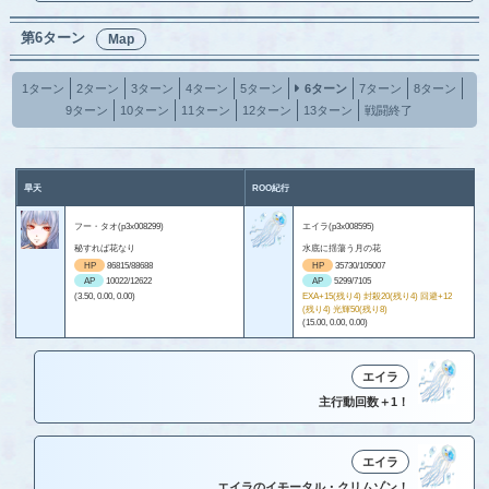
第6ターン
Map
1ターン
2ターン
3ターン
4ターン
5ターン
6ターン
7ターン
8ターン
9ターン
10ターン
11ターン
12ターン
13ターン
戦闘終了
旱天
ROO紀行
フー・タオ(p3x008299)
エイラ(p3x008595)
秘すれば花なり
水底に揺蕩う月の花
HP
86815/88688
HP
35730/105007
AP
10022/12622
AP
5299/7105
(3.50, 0.00, 0.00)
EXA+15(残り4) 封殺20(残り4) 回避+12
(残り4) 光輝50(残り8)
(15.00, 0.00, 0.00)
エイラ
主行動回数＋1！
エイラ
エイラのイモータル・クリムゾン！