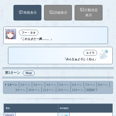
行動決定
簡易表示
詳細表示
表示
フー・タオ
「これもまた一興……。」
エイラ
「みんなぁよろしくねぇ」
第1ターン
Map
1ターン
2ターン
3ターン
4ターン
5ターン
6ターン
7ターン
8ターン
9ターン
10ターン
11ターン
12ターン
13ターン
戦闘終了
旱天
ROO紀行