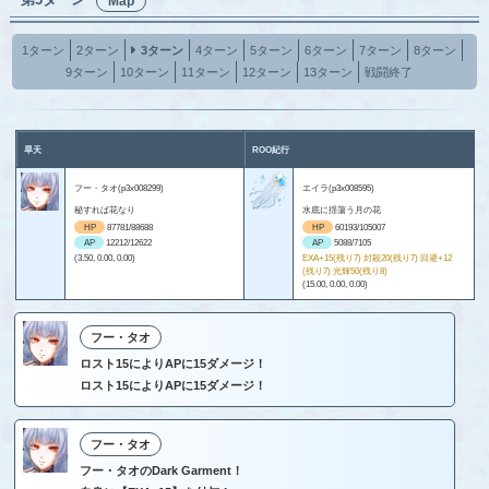
Map
1ターン
2ターン
3ターン
4ターン
5ターン
6ターン
7ターン
8ターン
9ターン
10ターン
11ターン
12ターン
13ターン
戦闘終了
旱天
ROO紀行
フー・タオ(p3x008299)
エイラ(p3x008595)
秘すれば花なり
水底に揺蕩う月の花
HP
87781/88688
HP
60193/105007
AP
12212/12622
AP
5088/7105
(3.50, 0.00, 0.00)
EXA+15(残り7) 封殺20(残り7) 回避+12
(残り7) 光輝50(残り8)
(15.00, 0.00, 0.00)
フー・タオ
ロスト15によりAPに15ダメージ！
ロスト15によりAPに15ダメージ！
フー・タオ
フー・タオのDark Garment！