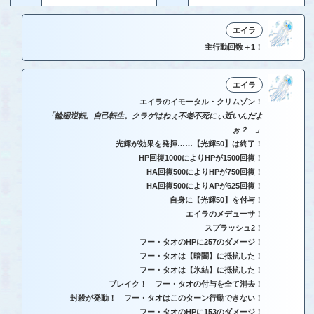
エイラ
主行動回数＋1！
エイラ
エイラのイモータル・クリムゾン！
「輪廻逆転。自己転生。クラゲはねぇ不老不死にぃ近いんだよ
ぉ？ 」
光輝が効果を発揮……【光輝50】は終了！
HP回復1000によりHPが1500回復！
HA回復500によりHPが750回復！
HA回復500によりAPが625回復！
自身に【光輝50】を付与！
エイラのメデューサ！
スプラッシュ2！
フー・タオのHPに257のダメージ！
フー・タオは【暗闇】に抵抗した！
フー・タオは【氷結】に抵抗した！
ブレイク！ フー・タオの付与を全て消去！
封殺が発動！ フー・タオはこのターン行動できない！
フー・タオのHPに153のダメージ！