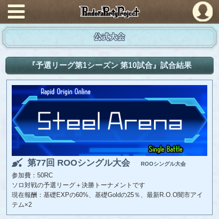
PandoraPartyProject
公式大会
『予選リーグ第1シーズン 第10試合』試合結果
第77回 ROOシングル大会
ROOシングル大会
参加費：50RC
ソロ対戦の予選リーグ＋決勝トーナメントです
現在報酬：基礎EXPの60%、基礎Goldの25％、最新R.O.O闇市アイ
テム×2