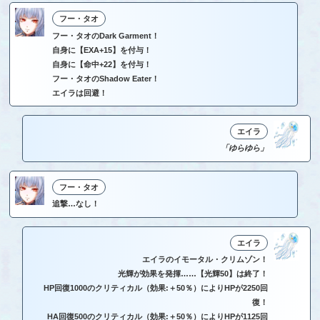
フー・タオ
フー・タオのDark Garment！
自身に【EXA+15】を付与！
自身に【命中+22】を付与！
フー・タオのShadow Eater！
エイラは回避！
エイラ
「ゆらゆら」
フー・タオ
追撃…なし！
エイラ
エイラのイモータル・クリムゾン！
光輝が効果を発揮……【光輝50】は終了！
HP回復1000のクリティカル（効果:＋50％）によりHPが2250回
復！
HA回復500のクリティカル（効果:＋50％）によりHPが1125回