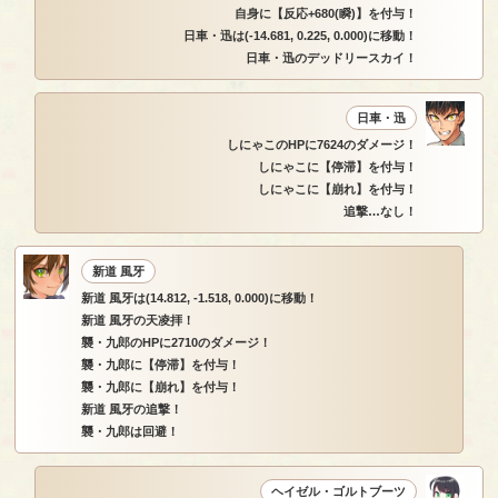
自身に【反応+680(瞬)】を付与！
日車・迅は(-14.681, 0.225, 0.000)に移動！
日車・迅のデッドリースカイ！
日車・迅
しにゃこのHPに7624のダメージ！
しにゃこに【停滞】を付与！
しにゃこに【崩れ】を付与！
追撃…なし！
新道 風牙
新道 風牙は(14.812, -1.518, 0.000)に移動！
新道 風牙の天凌拝！
襲・九郎のHPに2710のダメージ！
襲・九郎に【停滞】を付与！
襲・九郎に【崩れ】を付与！
新道 風牙の追撃！
襲・九郎は回避！
ヘイゼル・ゴルトブーツ