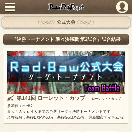
PandoraPartyProject
公式大会
『決勝トーナメント 準々決勝戦 第2試合』試合結果
第141回 ローレット・カップ
ローレット・カップ
参加費：50RC
最大４人ｖｓ４人までの予選リーグ＋決勝トーナメントです
現在報酬：基礎EXPの60%、基礎Goldの25％、最新闇市アイテム×2