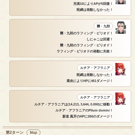
充填10によりAPが0回復！
呪縛は発動しなかった！
襲・九郎
襲・九郎のラフィング・ピリオド！
しにゃこは回避！
襲・九郎のラフィング・ピリオド！
ラフィング・ピリオドの発動に失敗！
ルチア・アフラニア
呪縛は発動しなかった！
業炎によりHPに461ダメージ！
ルチア・アフラニア
ルチア・アフラニアは(14.213, 3.644, 0.000)に移動！
ルチア・アフラニアのPilum domini！
新道 風牙のHPに260のダメージ！
第2ターン
Map