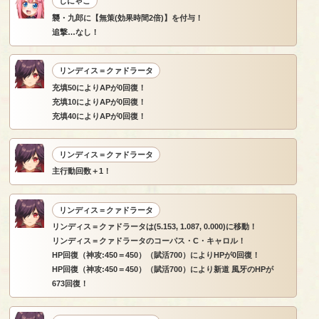
しにゃこ
襲・九郎に【無策(効果時間2倍)】を付与！
追撃…なし！
リンディス＝クァドラータ
充填50によりAPが0回復！
充填10によりAPが0回復！
充填40によりAPが0回復！
リンディス＝クァドラータ
主行動回数＋1！
リンディス＝クァドラータ
リンディス＝クァドラータは(5.153, 1.087, 0.000)に移動！
リンディス＝クァドラータのコーパス・C・キャロル！
HP回復（神攻:450＝450）（賦活700）によりHPが0回復！
HP回復（神攻:450＝450）（賦活700）により新道 風牙のHPが
673回復！