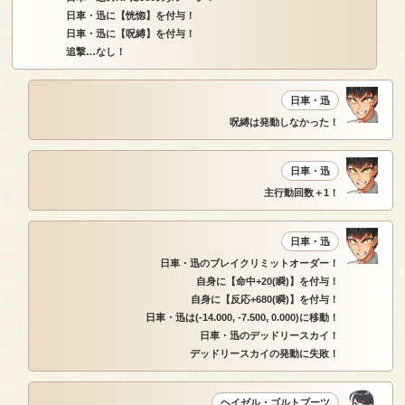
日車・迅に【恍惚】を付与！
日車・迅に【呪縛】を付与！
追撃…なし！
日車・迅
呪縛は発動しなかった！
日車・迅
主行動回数＋1！
日車・迅
日車・迅のブレイクリミットオーダー！
自身に【命中+20(瞬)】を付与！
自身に【反応+680(瞬)】を付与！
日車・迅は(-14.000, -7.500, 0.000)に移動！
日車・迅のデッドリースカイ！
デッドリースカイの発動に失敗！
ヘイゼル・ゴルトブーツ