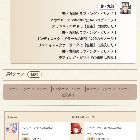
襲・九郎
襲・九郎のラフィング・ピリオド！
アカツキ・アマギのHPに3416のダメージ！
アカツキ・アマギは【無策】に抵抗した！
襲・九郎のラフィング・ピリオド！
リンディス＝クァドラータのHPに1229のダメージ！
リンディス＝クァドラータは【無策】に抵抗した！
襲・九郎のラフィング・ピリオド！
ラフィング・ピリオドの発動に失敗！
第4ターン
Map
1ターン
2ターン
3ターン
4ターン
5ターン
6ターン
7ターン
8ターン
戦闘終了
One a corn
混沌イレギュラーズ5
アカツキ・アマギ(p3p008034)
ルチア・アフラニア(p3p006865)
焔雀護
決死行の立役者
HP
3829/12377
HP
13398/16177