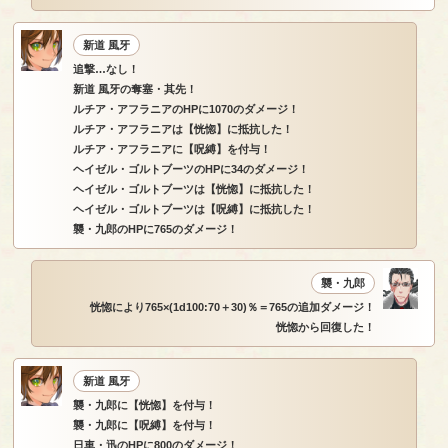
新道 風牙
追撃…なし！
新道 風牙の奪塞・其先！
ルチア・アフラニアのHPに1070のダメージ！
ルチア・アフラニアは【恍惚】に抵抗した！
ルチア・アフラニアに【呪縛】を付与！
ヘイゼル・ゴルトブーツのHPに34のダメージ！
ヘイゼル・ゴルトブーツは【恍惚】に抵抗した！
ヘイゼル・ゴルトブーツは【呪縛】に抵抗した！
襲・九郎のHPに765のダメージ！
襲・九郎
恍惚により765×(1d100:70＋30)％＝765の追加ダメージ！
恍惚から回復した！
新道 風牙
襲・九郎に【恍惚】を付与！
襲・九郎に【呪縛】を付与！
日車・迅のHPに800のダメージ！