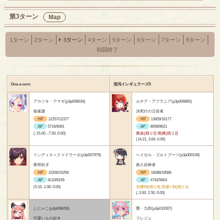
第3ターン
Map
1ターン
2ターン
3ターン
4ターン
5ターン
6ターン
7ターン
8ターン
戦闘終了
One a corn
混沌イレギュラーズ5
アカツキ・アマギ(p3p008034)
ルチア・アフラニア(p3p006865)
焔雀護
決死行の立役者
HP
12257/12377
HP
13859/16177
AP
5716/6081
AP
8058/8621
(-15.00, -7.50, 0.00)
業炎(残り2) 呪縛(残り2)
(14.21, 3.64, 0.00)
リンディス＝クァドラータ(p3p007979)
ヘイゼル・ゴルトブーツ(p3p000149)
夜咲紡ぎ
旅人自称者
HP
15256/15256
HP
19288/19586
AP
8110/8159
AP
4742/5604
(5.15, 1.08, 0.00)
光輝50(残り8) 回避+20(残り1)
(-3.50, 2.50, 0.00)
しにゃこ(p3p008456)
襲・九郎(p3p010307)
可愛いもの好き
フレジェ