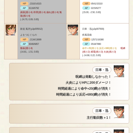
HP
-2310/14315
HP
8541/15310
AP
6116/6792
AP
3215/6277
炎獄(残り4) 停滞(残り4) 崩れ(残り4) 無
(15.00, -2.50, 0.00)
策(残り4)
(-24.70, 0.09, 0.00)
新道 風牙(p3p005012)
日車・迅(p3p007500)
よをつむぐもの
疾風迅狼
HP
-2134/13699
HP
12571/16380
AP
6046/6857
AP
3518/7890
致命(残り4)
命中+20(残り1) 反応+680(残り1)
呪縛
(14.81, -1.51, 0.00)
(残り2) 感電(残り3) 火炎(残り3)
(-14.68, 0.22, 0.00)
日車・迅
呪縛は発動しなかった！
火炎によりHPに200ダメージ！
時間経過により命中+20(瞬)が消失！
時間経過により反応+680(瞬)が消失！
日車・迅
主行動回数＋1！