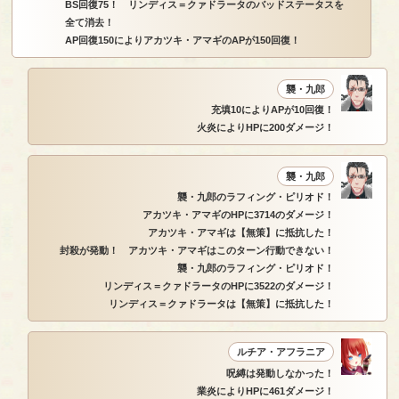
BS回復75！ リンディス＝クァドラータのバッドステータスを
全て消去！
AP回復150によりアカツキ・アマギのAPが150回復！
襲・九郎
充填10によりAPが10回復！
火炎によりHPに200ダメージ！
襲・九郎
襲・九郎のラフィング・ピリオド！
アカツキ・アマギのHPに3714のダメージ！
アカツキ・アマギは【無策】に抵抗した！
封殺が発動！ アカツキ・アマギはこのターン行動できない！
襲・九郎のラフィング・ピリオド！
リンディス＝クァドラータのHPに3522のダメージ！
リンディス＝クァドラータは【無策】に抵抗した！
ルチア・アフラニア
呪縛は発動しなかった！
業炎によりHPに461ダメージ！