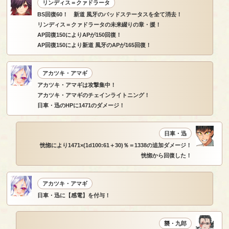
リンディス＝クァドラータ
BS回復60！ 新道 風牙のバッドステータスを全て消去！
リンディス＝クァドラータの未来綴りの章・援！
AP回復150によりAPが150回復！
AP回復150により新道 風牙のAPが165回復！
アカツキ・アマギ
アカツキ・アマギは攻撃集中！
アカツキ・アマギのチェインライトニング！
日車・迅のHPに1471のダメージ！
日車・迅
恍惚により1471×(1d100:61＋30)％＝1338の追加ダメージ！
恍惚から回復した！
アカツキ・アマギ
日車・迅に【感電】を付与！
襲・九郎