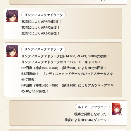
リンディス＝クァドラータ
充填50によりAPが49回復！
充填10によりAPが0回復！
充填40によりAPが0回復！
リンディス＝クァドラータ
リンディス＝クァドラータは(-14.650, -9.743, 0.000)に移動！
リンディス＝クァドラータのコーパス・C・キャロル！
HP回復（神攻:450＝450）（賦活700）によりHPが0回復！
BS回復60！ リンディス＝クァドラータのバッドステータスを
全て消去！
HP回復（神攻:450＝450）（賦活700）によりアカツキ・アマギ
のHPが1150回復！
ルチア・アフラニア
呪縛は発動しなかった！
業炎によりHPに461ダメージ！