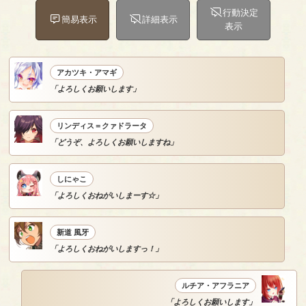
行動決定
簡易表示
詳細表示
表示
アカツキ・アマギ
「よろしくお願いします」
リンディス＝クァドラータ
「どうぞ、よろしくお願いしますね」
しにゃこ
「よろしくおねがいしまーす☆」
新道 風牙
「よろしくおねがいしますっ！」
ルチア・アフラニア
「よろしくお願いします」