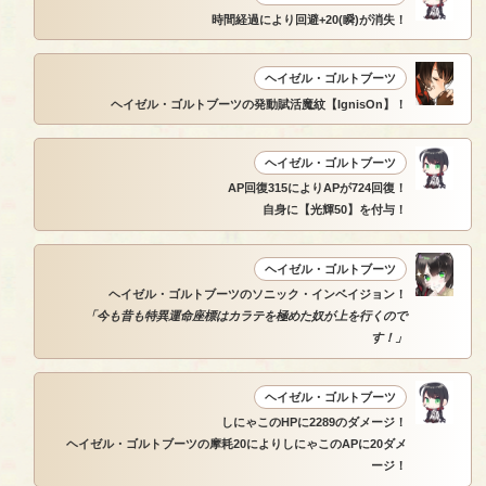
時間経過により回避+20(瞬)が消失！
ヘイゼル・ゴルトブーツ
ヘイゼル・ゴルトブーツの発動賦活魔紋【IgnisOn】！
ヘイゼル・ゴルトブーツ
AP回復315によりAPが724回復！
自身に【光輝50】を付与！
ヘイゼル・ゴルトブーツ
ヘイゼル・ゴルトブーツのソニック・インベイジョン！
「今も昔も特異運命座標はカラテを極めた奴が上を行くので
す！」
ヘイゼル・ゴルトブーツ
しにゃこのHPに2289のダメージ！
ヘイゼル・ゴルトブーツの摩耗20によりしにゃこのAPに20ダメ
ージ！