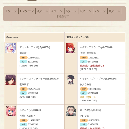
1ターン
2ターン
3ターン
4ターン
5ターン
6ターン
7ターン
8ターン
戦闘終了
One a corn
混沌イレギュラーズ5
アカツキ・アマギ(p3p008034)
ルチア・アフラニア(p3p006865)
焔雀護
決死行の立役者
HP
12377/12377
HP
14320/16177
AP
5931/6081
AP
8571/8621
(-15.00, -7.50, 0.00)
業炎(残り3) 呪縛(残り3)
(14.21, 3.64, 0.00)
リンディス＝クァドラータ(p3p007979)
ヘイゼル・ゴルトブーツ(p3p000149)
夜咲紡ぎ
旅人自称者
HP
15256/15256
HP
19288/19586
AP
7992/8159
AP
4973/5604
(5.15, 1.08, 0.00)
回避+20(残り1)
(-3.50, 2.50, 0.00)
しにゃこ(p3p008456)
襲・九郎(p3p010307)
可愛いもの好き
フレジェ
HP
11952/14315
HP
8195/15310
AP
6136/6792
AP
5167/6277
(-14.76, 1.22, 0.00)
呪縛(残り7) 無策(残り7)