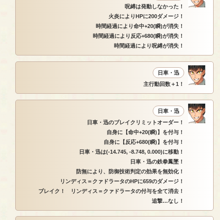
呪縛は発動しなかった！
火炎によりHPに200ダメージ！
時間経過により命中+20(瞬)が消失！
時間経過により反応+680(瞬)が消失！
時間経過により呪縛が消失！
日車・迅
主行動回数＋1！
日車・迅
日車・迅のブレイクリミットオーダー！
自身に【命中+20(瞬)】を付与！
自身に【反応+680(瞬)】を付与！
日車・迅は(-14.745, -8.748, 0.000)に移動！
日車・迅の鉄拳鳳墜！
防無により、防御技術判定の効果を無効化！
リンディス＝クァドラータのHPに659のダメージ！
ブレイク！ リンディス＝クァドラータの付与を全て消去！
追撃…なし！