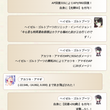
AP回復315によりAPが882回復！
自身に【光輝50】を付与！
ヘイゼル・ゴルトブーツ
ヘイゼル・ゴルトブーツのソニック・インベイジョン！
「今も昔も特異運命座標はカラテを極めた奴が上を行くので
す！」
ヘイゼル・ゴルトブーツ
アカツキ・アマギのHPに915のダメージ！
ヘイゼル・ゴルトブーツの摩耗20によりアカツキ・アマギのAP
に20ダメージ！
アカツキ・アマギ
(-22.546, -14.062, 0.000) まで吹き飛ばされた！
ヘイゼル・ゴルトブーツ
自身に【回避+20(瞬)】を付与！
追撃…なし！