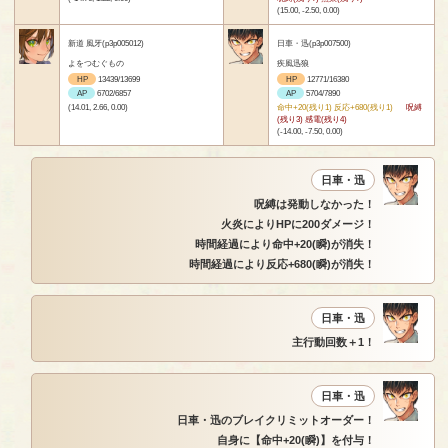
(15.00, -2.50, 0.00)
新道 風牙(p3p005012)
日車・迅(p3p007500)
よをつむぐもの
疾風迅狼
HP
13439/13699
HP
12771/16380
AP
6702/6857
AP
5704/7890
(14.01, 2.66, 0.00)
命中+20(残り1) 反応+680(残り1)
呪縛
(残り3) 感電(残り4)
(-14.00, -7.50, 0.00)
日車・迅
呪縛は発動しなかった！
火炎によりHPに200ダメージ！
時間経過により命中+20(瞬)が消失！
時間経過により反応+680(瞬)が消失！
日車・迅
主行動回数＋1！
日車・迅
日車・迅のブレイクリミットオーダー！
自身に【命中+20(瞬)】を付与！