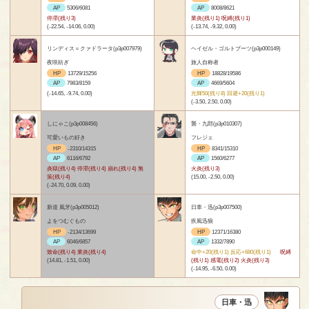
AP
5306/6081
AP
8008/8621
停滞(残り3)
業炎(残り1) 呪縛(残り1)
(-22.54, -14.06, 0.00)
(-13.74, -9.32, 0.00)
リンディス＝クァドラータ(p3p007979)
ヘイゼル・ゴルトブーツ(p3p000149)
夜咲紡ぎ
旅人自称者
HP
13729/15256
HP
18828/19586
AP
7983/8159
AP
4669/5604
(-14.65, -9.74, 0.00)
光輝50(残り8) 回避+20(残り1)
(-3.50, 2.50, 0.00)
しにゃこ(p3p008456)
襲・九郎(p3p010307)
可愛いもの好き
フレジェ
HP
-2310/14315
HP
8341/15310
AP
6116/6792
AP
1560/6277
炎獄(残り4) 停滞(残り4) 崩れ(残り4) 無
火炎(残り3)
策(残り4)
(15.00, -2.50, 0.00)
(-24.70, 0.09, 0.00)
新道 風牙(p3p005012)
日車・迅(p3p007500)
よをつむぐもの
疾風迅狼
HP
-2134/13699
HP
12371/16380
AP
6046/6857
AP
1332/7890
致命(残り4) 業炎(残り4)
命中+20(残り1) 反応+680(残り1)
呪縛
(14.81, -1.51, 0.00)
(残り1) 感電(残り2) 火炎(残り3)
(-14.95, -6.50, 0.00)
日車・迅