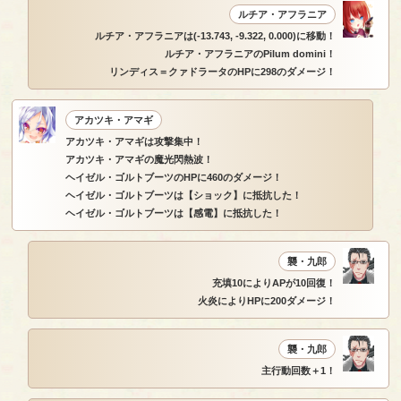
ルチア・アフラニア
ルチア・アフラニアは(-13.743, -9.322, 0.000)に移動！
ルチア・アフラニアのPilum domini！
リンディス＝クァドラータのHPに298のダメージ！
アカツキ・アマギ
アカツキ・アマギは攻撃集中！
アカツキ・アマギの魔光閃熱波！
ヘイゼル・ゴルトブーツのHPに460のダメージ！
ヘイゼル・ゴルトブーツは【ショック】に抵抗した！
ヘイゼル・ゴルトブーツは【感電】に抵抗した！
襲・九郎
充填10によりAPが10回復！
火炎によりHPに200ダメージ！
襲・九郎
主行動回数＋1！