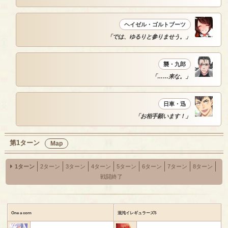
ヘイゼル・ゴルトブーツ
「では、ゆるりと参りませう。」
襲・九郎
「……来な。」
日車・迅
「お相手願います！」
第1ターン
Map
1ターン
2ターン
3ターン
4ターン
5ターン
6ターン
7ターン
8ターン
戦闘終了
One a corn
混沌イレギュラーズ5