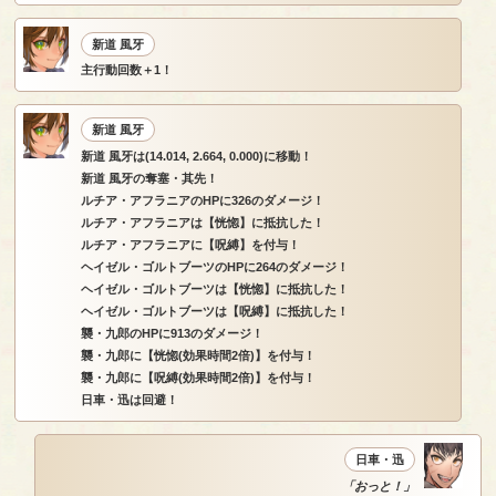
新道 風牙
主行動回数＋1！
新道 風牙
新道 風牙は(14.014, 2.664, 0.000)に移動！
新道 風牙の奪塞・其先！
ルチア・アフラニアのHPに326のダメージ！
ルチア・アフラニアは【恍惚】に抵抗した！
ルチア・アフラニアに【呪縛】を付与！
ヘイゼル・ゴルトブーツのHPに264のダメージ！
ヘイゼル・ゴルトブーツは【恍惚】に抵抗した！
ヘイゼル・ゴルトブーツは【呪縛】に抵抗した！
襲・九郎のHPに913のダメージ！
襲・九郎に【恍惚(効果時間2倍)】を付与！
襲・九郎に【呪縛(効果時間2倍)】を付与！
日車・迅は回避！
日車・迅
「おっと！」