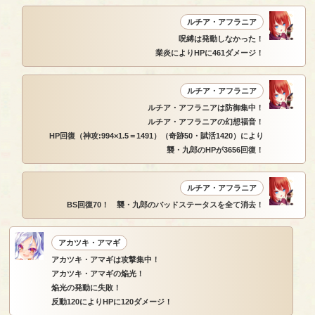
ルチア・アフラニア
呪縛は発動しなかった！
業炎によりHPに461ダメージ！
ルチア・アフラニア
ルチア・アフラニアは防御集中！
ルチア・アフラニアの幻想福音！
HP回復（神攻:994×1.5＝1491）（奇跡50・賦活1420）により
襲・九郎のHPが3656回復！
ルチア・アフラニア
BS回復70！ 襲・九郎のバッドステータスを全て消去！
アカツキ・アマギ
アカツキ・アマギは攻撃集中！
アカツキ・アマギの焔光！
焔光の発動に失敗！
反動120によりHPに120ダメージ！