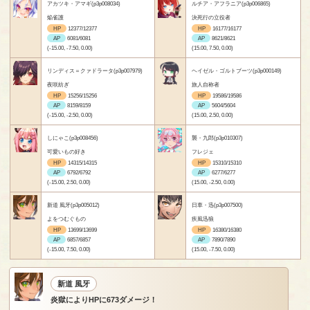
アカツキ・アマギ(p3p008034)
ルチア・アフラニア(p3p006865)
焔雀護
決死行の立役者
HP
12377/12377
HP
16177/16177
AP
6081/6081
AP
8621/8621
(-15.00, -7.50, 0.00)
(15.00, 7.50, 0.00)
リンディス＝クァドラータ(p3p007979)
ヘイゼル・ゴルトブーツ(p3p000149)
夜咲紡ぎ
旅人自称者
HP
15256/15256
HP
19586/19586
AP
8159/8159
AP
5604/5604
(-15.00, -2.50, 0.00)
(15.00, 2.50, 0.00)
しにゃこ(p3p008456)
襲・九郎(p3p010307)
可愛いもの好き
フレジェ
HP
14315/14315
HP
15310/15310
AP
6792/6792
AP
6277/6277
(-15.00, 2.50, 0.00)
(15.00, -2.50, 0.00)
新道 風牙(p3p005012)
日車・迅(p3p007500)
よをつむぐもの
疾風迅狼
HP
13699/13699
HP
16380/16380
AP
6857/6857
AP
7890/7890
(-15.00, 7.50, 0.00)
(15.00, -7.50, 0.00)
新道 風牙
炎獄によりHPに673ダメージ！