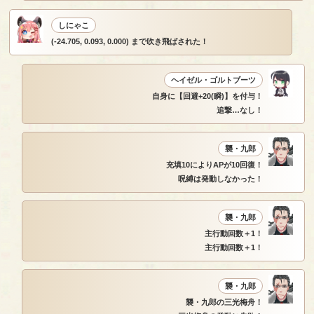
しにゃこ
(-24.705, 0.093, 0.000) まで吹き飛ばされた！
ヘイゼル・ゴルトブーツ
自身に【回避+20(瞬)】を付与！
追撃…なし！
襲・九郎
充填10によりAPが10回復！
呪縛は発動しなかった！
襲・九郎
主行動回数＋1！
主行動回数＋1！
襲・九郎
襲・九郎の三光梅舟！