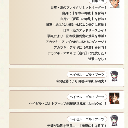
日車・迅
日車・迅のブレイクリミットオーダー！
自身に【命中+20(瞬)】を付与！
自身に【反応+680(瞬)】を付与！
日車・迅は(-14.959, -6.501, 0.000)に移動！
日車・迅のデッドリースカイ！
弱点により、防御技術判定の効果を半減！
アカツキ・アマギのHPに5247のダメージ！
アカツキ・アマギに【停滞】を付与！
アカツキ・アマギは【崩れ】に抵抗した！
追撃…なし！
ヘイゼル・ゴルトブーツ
時間経過により回避+20(瞬)が消失！
ヘイゼル・ゴルトブーツ
ヘイゼル・ゴルトブーツの発動賦活魔紋【IgnisOn】！
ヘイゼル・ゴルトブーツ
光輝が効果を発揮……【光輝50】は終了！