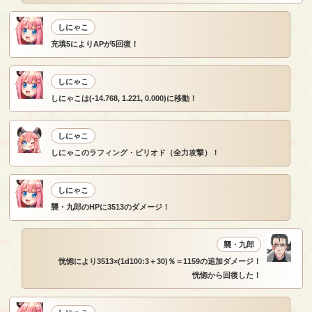
しにゃこ
充填5によりAPが5回復！
しにゃこ
しにゃこは(-14.768, 1.221, 0.000)に移動！
しにゃこ
しにゃこのラフィング・ピリオド（全力攻撃）！
しにゃこ
襲・九郎のHPに3513のダメージ！
襲・九郎
恍惚により3513×(1d100:3＋30)％＝1159の追加ダメージ！
恍惚から回復した！