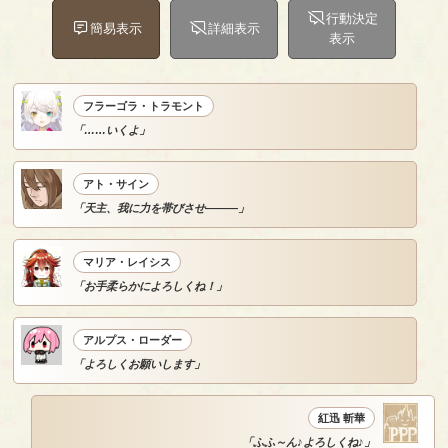
行動決定
簡易表示
詳細表示
表示
フラーゴラ・トラモント
「……いくよ」
アト・サイン
「天主、我に力を帯びさせ―――」
マリア・レイシス
「お手柔らかによろしくね！」
アルプス・ローダー
「よろしくお願いします」
紅迅 斬華
「ふふ～ん♪よろしくね♪」