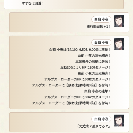
すずなは回避！
白薊 小夜
主行動回数＋1！
白薊 小夜
白薊 小夜は(14.100, 6.505, 0.000)に移動！
白薊 小夜の三光梅舟！
三光梅舟の発動に失敗！
反動200によりHPに200ダメージ！
白薊 小夜の三光梅舟！
アルプス・ローダーのHPに6082のダメージ！
アルプス・ローダーに【致命(効果時間3倍)】を付与！
白薊 小夜の連撃！
アルプス・ローダーのHPに6062のダメージ！
アルプス・ローダーに【致命(効果時間3倍)】を付与！
白薊 小夜
「大丈夫？生きてる？」