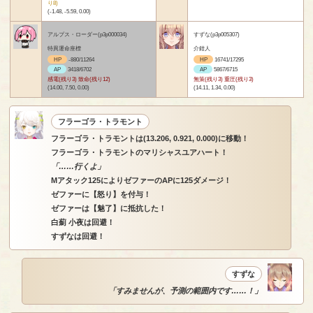
り8)
(-1.48, -5.59, 0.00)
アルプス・ローダー(p3p000034)
すずな(p3p005307)
特異運命座標
介錯人
HP
-880/11264
HP
16741/17295
AP
3418/6702
AP
5867/6715
感電(残り3) 致命(残り12)
無策(残り3) 重圧(残り3)
(14.00, 7.50, 0.00)
(14.11, 1.34, 0.00)
フラーゴラ・トラモント
フラーゴラ・トラモントは(13.206, 0.921, 0.000)に移動！
フラーゴラ・トラモントのマリシャスユアハート！
「……行くよ」
Mアタック125によりゼファーのAPに125ダメージ！
ゼファーに【怒り】を付与！
ゼファーは【魅了】に抵抗した！
白薊 小夜は回避！
すずなは回避！
すずな
「すみませんが、予測の範囲内です……！」