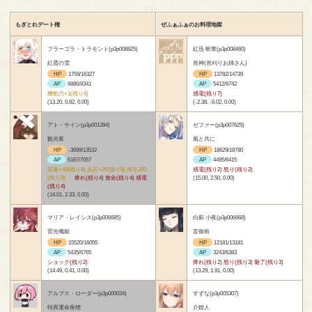
もぎとれデート権
ぜふぁふぁのお料理地獄
フラーゴラ・トラモント(p3p008825)
紅迅 斬華(p3p008460)
紅霞の雪
首神(首刈りお姉さん)
HP
1759/16327
HP
13782/14739
AP
6886/8341
AP
5412/6742
機動力+1(残り8)
感電(残り7)
(13.20, 0.92, 0.00)
(-2.38, -6.02, 0.00)
アト・サイン(p3p001394)
ゼファー(p3p007625)
観光客
風と共に
HP
-3699/13532
HP
18629/18780
AP
6167/7057
AP
4495/6415
回避+40(残り8) 反応+20(残り8) 再生200
感電(残り2) 怒り(残り2)
(残り8)
痺れ(残り4) 致命(残り4) 感電
(15.00, 2.50, 0.00)
(残り4)
(14.01, 2.33, 0.00)
マリア・レイシス(p3p006685)
白薊 小夜(p3p006668)
雷光殲姫
盲御前
HP
15520/16055
HP
12181/13181
AP
5435/6765
AP
3243/6383
ショック(残り2)
痺れ(残り2) 怒り(残り3) 魅了(残り3)
(14.49, 0.41, 0.00)
(13.29, 1.91, 0.00)
アルプス・ローダー(p3p000034)
すずな(p3p005307)
特異運命座標
介錯人