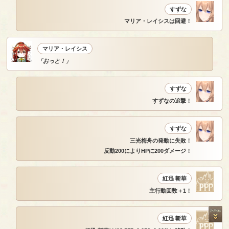
すずな
マリア・レイシスは回避！
マリア・レイシス
「おっと！」
すずな
すずなの追撃！
すずな
三光梅舟の発動に失敗！
反動200によりHPに200ダメージ！
紅迅 斬華
主行動回数＋1！
紅迅 斬華