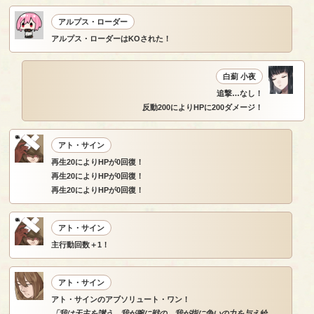
アルプス・ローダー
アルプス・ローダーはKOされた！
白薊 小夜
追撃…なし！
反動200によりHPに200ダメージ！
アト・サイン
再生20によりHPが0回復！
再生20によりHPが0回復！
再生20によりHPが0回復！
アト・サイン
主行動回数＋1！
アト・サイン
アト・サインのアブソリュート・ワン！
「我は天主を讃う。我が腕に戦の、我が指に争いの力を与え給