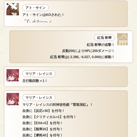
アト・サイン
アト・サインはKOされた！
「ぐ、ふぅ……。」
紅迅 斬華
紅迅 斬華の追撃！
反動200によりHPに200ダメージ！
紅迅 斬華は(-2.386, -6.027, 0.000)に移動！
マリア・レイシス
主行動回数＋1！
マリア・レイシス
マリア・レイシスの対神攻性鎧『雷装深紅』！
自身に【反応+30】を付与！
自身に【クリティカル+1】を付与！
自身に【EXA+5】を付与！
自身に【能率20】を付与！
自身に【摩耗40】を付与！