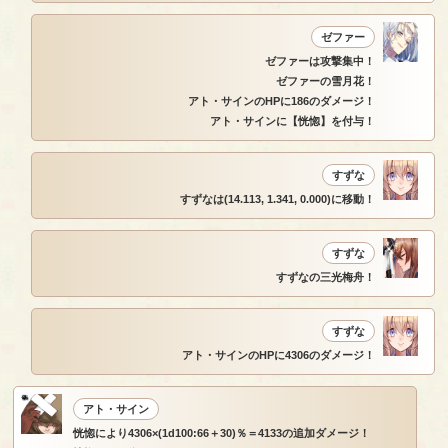
ゼファー
ゼファーは攻撃集中！
ゼファーの雪月花！
アト・サインのHPに186のダメージ！
アト・サインに【恍惚】を付与！
すずな
すずなは(14.113, 1.341, 0.000)に移動！
すずな
すずなの三光梅舟！
すずな
アト・サインのHPに4306のダメージ！
アト・サイン
恍惚により4306×(1d100:66＋30)％＝4133の追加ダメージ！