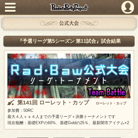
PandoraPartyProject
公式大会
『予選リーグ第5シーズン 第11試合』試合結果
第141回 ローレット・カップ
ローレット・カップ
参加費：50RC
最大４人ｖｓ４人までの予選リーグ＋決勝トーナメントです
現在報酬：基礎EXPの60%、基礎Goldの25％、最新闇市アイテム×2