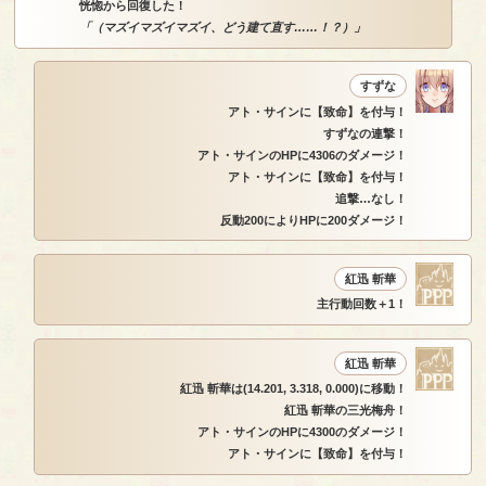
恍惚から回復した！
「（マズイマズイマズイ、どう建て直す……！？）」
すずな
アト・サインに【致命】を付与！
すずなの連撃！
アト・サインのHPに4306のダメージ！
アト・サインに【致命】を付与！
追撃…なし！
反動200によりHPに200ダメージ！
紅迅 斬華
主行動回数＋1！
紅迅 斬華
紅迅 斬華は(14.201, 3.318, 0.000)に移動！
紅迅 斬華の三光梅舟！
アト・サインのHPに4300のダメージ！
アト・サインに【致命】を付与！