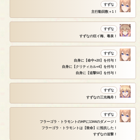
すずな
主行動回数＋1！
すずな
すずなの狂イ梅、毒泉！
すずな
自身に【命中+20】を付与！
自身に【クリティカル+4】を付与！
自身に【追撃50】を付与！
すずな
すずなの三光梅舟！
すずな
フラーゴラ・トラモントのHPに1344のダメージ！
フラーゴラ・トラモントは【致命】に抵抗した！
すずなの追撃！