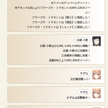
ゼファーのアッパーユアハート！
Mアタック125によりフラーゴラ・トラモントのAPに125ダメー
ジ！
フラーゴラ・トラモントは【怒り】に抵抗した！
フラーゴラ・トラモントは【混乱】に抵抗した！
フラーゴラ・トラモントは【ショック】に抵抗した！
白薊 小夜
白薊 小夜は(13.298, 1.919, 0.000)に移動！
白薊 小夜の三光梅舟！
三光梅舟の発動に失敗！
反動200によりHPに200ダメージ！
すずな
主行動回数＋1！
すずな
すずなは攻撃集中！