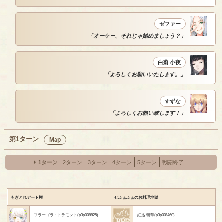
ゼファー
「オーケー、それじゃ始めましょう？」
白薊 小夜
「よろしくお願いいたします。」
すずな
「よろしくお願い致します！」
第1ターン
Map
1ターン
2ターン
3ターン
4ターン
5ターン
戦闘終了
もぎとれデート権
ぜふぁふぁのお料理地獄
フラーゴラ・トラモント(p3p008825)
紅迅 斬華(p3p008460)