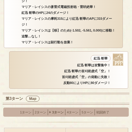
ジ！
マリア・レイシスの蒼雷式電磁投射砲・雷吠絶華！
紅迅 斬華のHPに24のダメージ！
マリア・レイシスの摩耗315により紅迅 斬華のAPに315ダメー
ジ！
マリア・レイシスは【移】のため(-1.502, -5.561, 0.000)に移動！
追撃…なし！
マリア・レイシスは副行動を放棄！
紅迅 斬華
紅迅 斬華は攻撃集中！
紅迅 斬華の首刈術虚式「空」！
首刈術虚式「空」の発動に失敗！
反動80によりHPに80ダメージ！
第3ターン
Map
1ターン
2ターン
3ターン
4ターン
5ターン
戦闘終了