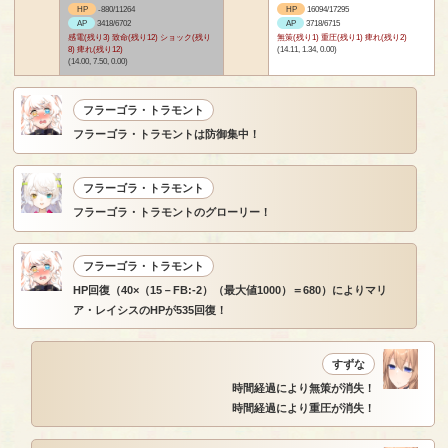
HP
-880/11264
HP
16094/17295
AP
3418/6702
AP
3718/6715
感電(残り3) 致命(残り12) ショック(残り
無策(残り1) 重圧(残り1) 痺れ(残り2)
8) 痺れ(残り12)
(14.11, 1.34, 0.00)
(14.00, 7.50, 0.00)
フラーゴラ・トラモント
フラーゴラ・トラモントは防御集中！
フラーゴラ・トラモント
フラーゴラ・トラモントのグローリー！
フラーゴラ・トラモント
HP回復（40×（15－FB:-2）（最大値1000）＝680）によりマリ
ア・レイシスのHPが535回復！
すずな
時間経過により無策が消失！
時間経過により重圧が消失！