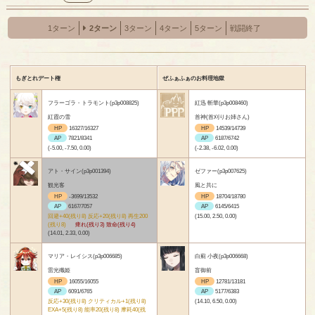
1ターン
2ターン
3ターン
4ターン
5ターン
戦闘終了
もぎとれデート権
ぜふぁふぁのお料理地獄
フラーゴラ・トラモント(p3p008825)
紅迅 斬華(p3p008460)
紅霞の雪
首神(首刈りお姉さん)
HP
16327/16327
HP
14539/14739
AP
7821/8341
AP
6187/6742
(-5.00, -7.50, 0.00)
(-2.38, -6.02, 0.00)
アト・サイン(p3p001394)
ゼファー(p3p007625)
観光客
風と共に
HP
-3699/13532
HP
18704/18780
AP
6167/7057
AP
6145/6415
回避+40(残り8) 反応+20(残り8) 再生200
(15.00, 2.50, 0.00)
(残り8)
痺れ(残り3) 致命(残り4)
(14.01, 2.33, 0.00)
マリア・レイシス(p3p006685)
白薊 小夜(p3p006668)
雷光殲姫
盲御前
HP
16055/16055
HP
12781/13181
AP
6091/6765
AP
5177/6383
反応+30(残り8) クリティカル+1(残り8)
(14.10, 6.50, 0.00)
EXA+5(残り8) 能率20(残り8) 摩耗40(残