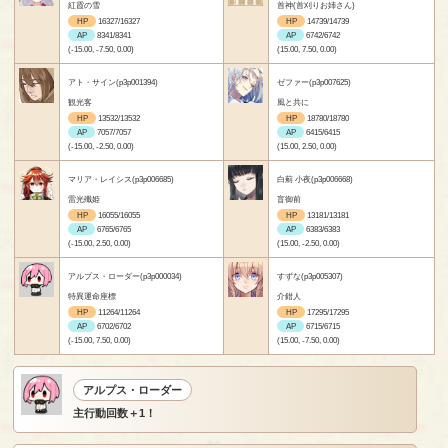
紅霞の雪
首神(首刈りお姉さん)
HP
16327/16327
HP
14739/14739
AP
8341/8341
AP
6742/6742
(-15.00, -7.50, 0.00)
(15.00, 7.50, 0.00)
アト・サイン(p3p001394)
ゼファー(p3p007625)
観光客
風と共に
HP
13532/13532
HP
18780/18780
AP
7057/7057
AP
6415/6415
(-15.00, -2.50, 0.00)
(15.00, 2.50, 0.00)
マリア・レイシス(p3p006685)
白薊 小夜(p3p006668)
雷光殲姫
盲御前
HP
16055/16055
HP
13181/13181
AP
6765/6765
AP
6383/6383
(-15.00, 2.50, 0.00)
(15.00, -2.50, 0.00)
アルプス・ローダー(p3p000034)
すずな(p3p005307)
特異運命座標
介錯人
HP
11264/11264
HP
17295/17295
AP
6702/6702
AP
6715/6715
(-15.00, 7.50, 0.00)
(15.00, -7.50, 0.00)
アルプス・ローダー
主行動回数＋1！