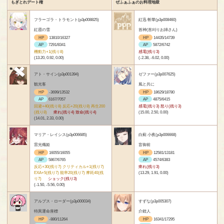
もぎとれデート権
ぜふぁふぁのお料理地獄
フラーゴラ・トラモント(p3p008825)
紅迅 斬華(p3p008460)
紅霞の雪
首神(首刈りお姉さん)
HP
13810/16327
HP
14435/14739
AP
7291/8341
AP
5872/6742
機動力+1(残り8)
感電(残り3)
(13.20, 0.92, 0.00)
(-2.38, -6.02, 0.00)
アト・サイン(p3p001394)
ゼファー(p3p007625)
観光客
風と共に
HP
-3699/13532
HP
18629/18780
AP
6167/7057
AP
4875/6415
回避+40(残り8) 反応+20(残り8) 再生200
感電(残り3) 怒り(残り3)
(残り8)
痺れ(残り4) 致命(残り4)
(15.00, 2.50, 0.00)
(14.01, 2.33, 0.00)
マリア・レイシス(p3p006685)
白薊 小夜(p3p006668)
雷光殲姫
盲御前
HP
16055/16055
HP
12581/13181
AP
5867/6765
AP
4574/6383
反応+30(残り7) クリティカル+1(残り7)
痺れ(残り3)
EXA+5(残り7) 能率20(残り7) 摩耗40(残
(13.29, 1.91, 0.00)
り7)
ショック(残り3)
(-1.50, -5.56, 0.00)
アルプス・ローダー(p3p000034)
すずな(p3p005307)
特異運命座標
介錯人
HP
-880/11264
HP
16341/17295