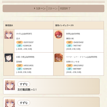
1ターン
2ターン
戦闘終了
落花流水
混沌イレギュラーズ4
すずな(p3p005307)
朱華(p3p010458)
忠犬
煉獄の剣
HP
15237/15237
HP
15432/15432
AP
6136/6136
AP
7467/7467
(-15.00, -2.50, 0.00)
(15.00, 2.50, 0.00)
白薊 小夜(p3p006668)
ベーク・シー・ドリーム(p3p000209)
盲御前
光輝のたいやき
HP
14031/14031
HP
16912/16912
AP
6239/6239
AP
6887/6887
(-15.00, 2.50, 0.00)
(15.00, -2.50, 0.00)
すずな
主行動回数＋1！
すずな