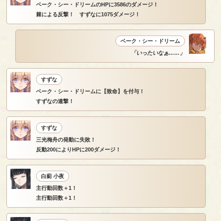
ベーク・シー・ドリームのHPに3586のダメージ！
棘による反撃！ すずなに1075ダメージ！
ベーク・シー・ドリーム
「いったいなぁ……」
すずな
ベーク・シー・ドリームに【致命】を付与！
すずなの連撃！
すずな
三光梅舟の発動に失敗！
反動200によりHPに200ダメージ！
白薊 小夜
主行動回数＋1！
主行動回数＋1！