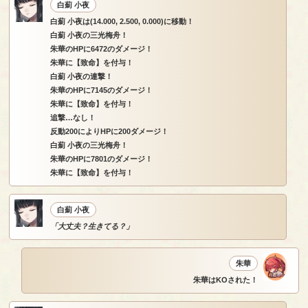
白薊 小夜
白薊 小夜は(14.000, 2.500, 0.000)に移動！
白薊 小夜の三光梅舟！
朱華のHPに6472のダメージ！
朱華に【致命】を付与！
白薊 小夜の連撃！
朱華のHPに7145のダメージ！
朱華に【致命】を付与！
追撃…なし！
反動200によりHPに200ダメージ！
白薊 小夜の三光梅舟！
朱華のHPに7801のダメージ！
朱華に【致命】を付与！
白薊 小夜
「大丈夫？生きてる？」
朱華
朱華はKOされた！