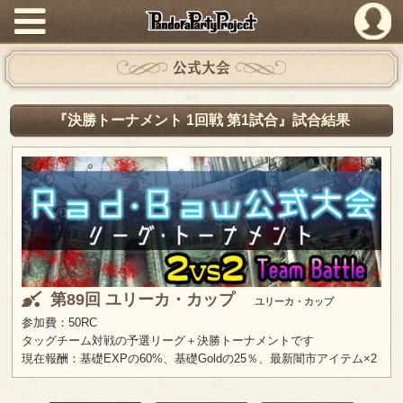
PandoraPartyProject
公式大会
『決勝トーナメント 1回戦 第1試合』試合結果
第89回 ユリーカ・カップ
ユリーカ・カップ
参加費：50RC
タッグチーム対戦の予選リーグ＋決勝トーナメントです
現在報酬：基礎EXPの60%、基礎Goldの25％、最新闇市アイテム×2