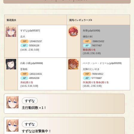
落花流水
混沌イレギュラーズ4
すずな(p3p005307)
朱華(p3p010458)
忠犬
煉獄の剣
HP
12048/15237
HP
-5986/15432
AP
5050/6136
AP
7467/7467
(14.00, -2.50, 0.00)
致命(残り4)
(15.00, 2.50, 0.00)
白薊 小夜(p3p006668)
ベーク・シー・ドリーム(p3p000209)
盲御前
光輝のたいやき
HP
13631/14031
HP
7609/16912
AP
4955/6239
AP
5777/6887
氷結(残り3)
氷漬(残り3) 致命(残り3)
(14.41, 0.44, 0.00)
(15.00, -2.50, 0.00)
すずな
主行動回数＋1！
すずな
すずなは攻撃集中！