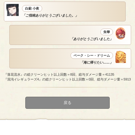
白薊 小夜
「ご指南ありがとうございました。」
朱華
「ありがとうございました」
ベーク・シー・ドリーム
「海に帰りたい……」
『落花流水』の総クリーンヒット以上回数＝8回、総与ダメージ量＝41135
『混沌イレギュラーズ4』の総クリーンヒット以上回数＝0回、総与ダメージ量＝5913
戻る