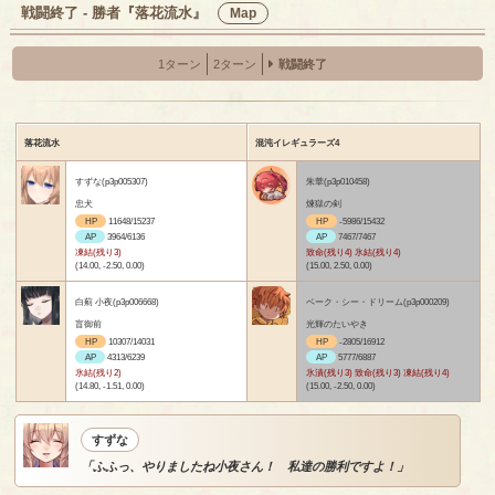
戦闘終了 - 勝者『落花流水』
Map
1ターン
2ターン
戦闘終了
落花流水
混沌イレギュラーズ4
すずな(p3p005307)
朱華(p3p010458)
忠犬
煉獄の剣
HP
11648/15237
HP
-5986/15432
AP
3964/6136
AP
7467/7467
凍結(残り3)
致命(残り4) 氷結(残り4)
(14.00, -2.50, 0.00)
(15.00, 2.50, 0.00)
白薊 小夜(p3p006668)
ベーク・シー・ドリーム(p3p000209)
盲御前
光輝のたいやき
HP
10307/14031
HP
-2805/16912
AP
4313/6239
AP
5777/6887
氷結(残り2)
氷漬(残り3) 致命(残り3) 凍結(残り4)
(14.80, -1.51, 0.00)
(15.00, -2.50, 0.00)
すずな
「ふふっ、やりましたね小夜さん！ 私達の勝利ですよ！」