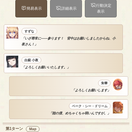
行動決定
簡易表示
詳細表示
表示
すずな
「いざ尋常に――参ります！ 背中はお願いしましたからね、小
夜さん！」
白薊 小夜
「よろしくお願いいたします。」
朱華
「よろしくお願いします」
ベーク・シー・ドリーム
「陸の僕、めちゃくちゃ弱いんですが。」
第1ターン
Map