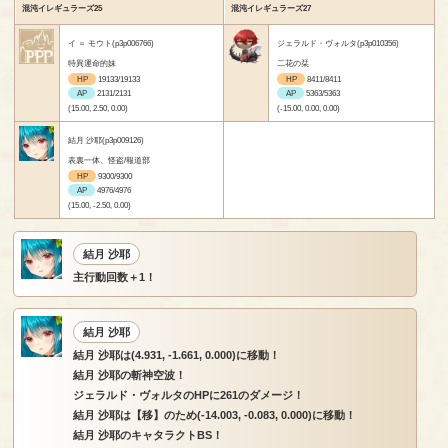
混沌イレギュラーズ25
混沌イレギュラーズ27
イ ＝ モウト(p3p006766)
ジェラルド・ヴォルタ(p3p010356)
特異運命的妹
二花の栞
HP
19133/19133
HP
8411/8411
AP
2131/2131
AP
5363/5363
(15.00, 2.50, 0.00)
(-15.00, 0.00, 0.00)
結月 沙耶(p3p009126)
表裏一体、怪盗/報道部
HP
9300/9300
AP
4976/4976
(15.00, -2.50, 0.00)
結月 沙耶
主行動回数＋1！
結月 沙耶
結月 沙耶は(4.931, -1.661, 0.000)に移動！
結月 沙耶の斬神空波！
ジェラルド・ヴォルタのHPに261のダメージ！
結月 沙耶は【移】のため(-14.003, -0.083, 0.000)に移動！
結月 沙耶のキャタラクトBS！