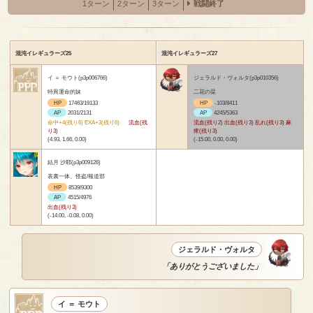
1ターン
2ターン
3ターン
戦闘終了
混沌イレギュラーズ25
混沌イレギュラーズ27
イ ＝ モウト(p3p006766)
ジェラルド・ヴォルタ(p3p010356)
特異運命的妹
二花の栞
HP
17463/19133
HP
-103/8411
AP
2031/2131
AP
4245/5363
命中+4(残り6) EXA+3(残り6)
流血(残
流血(残り2) 出血(残り3) 乱れ(残り3) 麻
り3)
痺(残り3)
(4.93, 1.66, 0.00)
(-15.00, 0.00, 0.00)
結月 沙耶(p3p009126)
表裏一体、怪盗/報道部
HP
8539/9300
AP
4515/4976
出血(残り3)
(-14.00, -0.08, 0.00)
ジェラルド・ヴォルタ
「ありがとうございました」
イ ＝ モウト