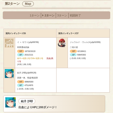
第2ターン
Map
1ターン
2ターン
3ターン
戦闘終了
混沌イレギュラーズ25
混沌イレギュラーズ27
イ ＝ モウト(p3p006766)
ジェラルド・ヴォルタ(p3p010356)
特異運命的妹
二花の栞
HP
18733/19133
HP
6213/8411
AP
2031/2131
AP
5084/5363
命中+4(残り8) EXA+3(残り8)
流血(残
(-15.00, 0.00, 0.00)
り3)
(4.93, 1.66, 0.00)
結月 沙耶(p3p009126)
表裏一体、怪盗/報道部
HP
8996/9300
AP
4751/4976
(-14.00, -0.08, 0.00)
結月 沙耶
出血によりHPに200ダメージ！