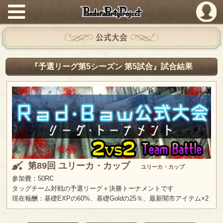
PandoraPartyProject
公式大会
『予選リーグ第5シーズン 第5試合』試合結果
第89回 ユリーカ・カップ
ユリーカ・カップ
参加費：50RC
タッグチーム対戦の予選リーグ＋決勝トーナメントです
現在報酬：基礎EXPの60%、基礎Goldの25％、最新闇市アイテム×2