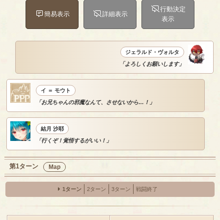
行動決定
簡易表示
詳細表示
表示
ジェラルド・ヴォルタ
「よろしくお願いします」
イ ＝ モウト
「お兄ちゃんの邪魔なんて、させないから…！」
結月 沙耶
「行くぞ！覚悟するがいい！」
第1ターン
Map
1ターン
2ターン
3ターン
戦闘終了