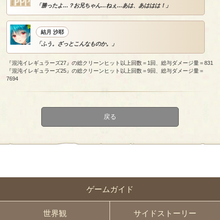
「勝ったよ…？お兄ちゃん…ねぇ…あは、あははは！」
結月 沙耶
「ふう。ざっとこんなものか。」
『混沌イレギュラーズ27』の総クリーンヒット以上回数＝1回、総与ダメージ量＝831
『混沌イレギュラーズ25』の総クリーンヒット以上回数＝9回、総与ダメージ量＝
7694
戻る
ゲームガイド
世界観
サイドストーリー