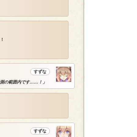
動！
すずな
測の範囲内です……！」
すずな