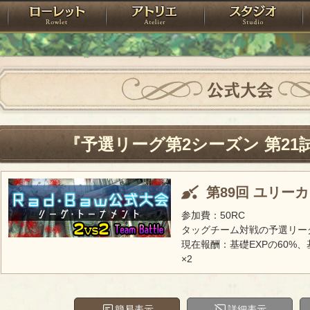
神殿
ローレット
アトリエ
raPartyProject
公式大会
『予選リーグ第2シーズン 第21
第89回 ユリー
参加費：50RC
タッグチーム対戦の予選リー
現在報酬：基礎EXPの60%、
×2
簡易表示
詳細表示