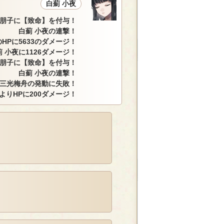
白薊 小夜
 朋子に【致命】を付与！
白薊 小夜の連撃！
HPに5633のダメージ！
 小夜に1126ダメージ！
 朋子に【致命】を付与！
白薊 小夜の連撃！
三光梅舟の発動に失敗！
によりHPに200ダメージ！