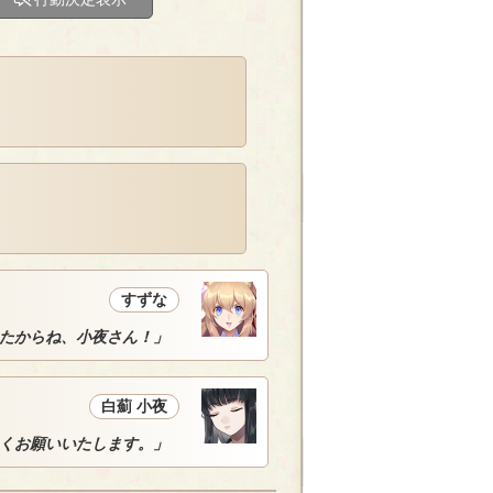
すずな
たからね、小夜さん！」
白薊 小夜
くお願いいたします。」