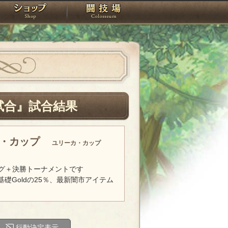
スタジオ
ショップ
闘技場
試合』試合結果
カ・カップ
ユリーカ・カップ
グ＋決勝トーナメントです
基礎Goldの25％、最新闇市アイテム
行動決定表示