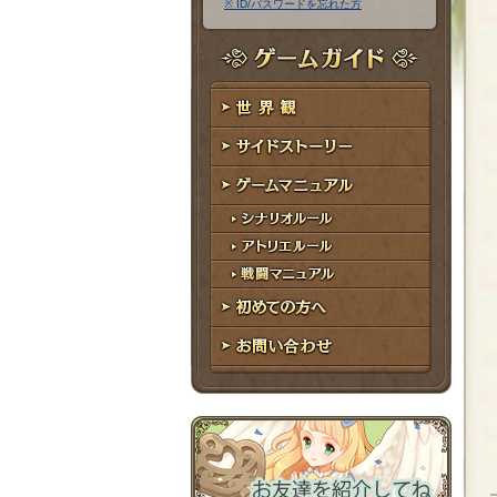
※ ID/パスワードを忘れた方
ア
ワ
ド
ー
レ
ド
ゲームガイド
ス
世界観
サイドストーリー
ゲームマニュアル
シナリオルール
アトリエルール
戦闘マニュアル
初めての方へ
お問い合わせ