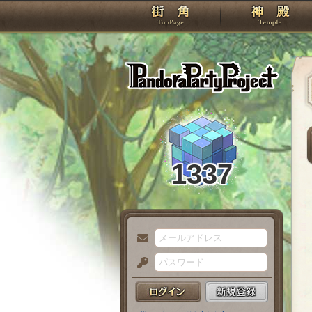
TOP
Pando
1337
メ
ー
パ
ル
ス