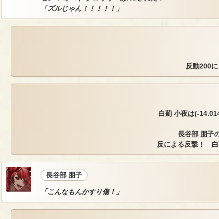
「ズルじゃん！！！！！」
反動200
白薊 小夜は(-14.014
長谷部 朋子の
反による反撃！ 白薊
長谷部 朋子
「こんなもんかすり傷！」