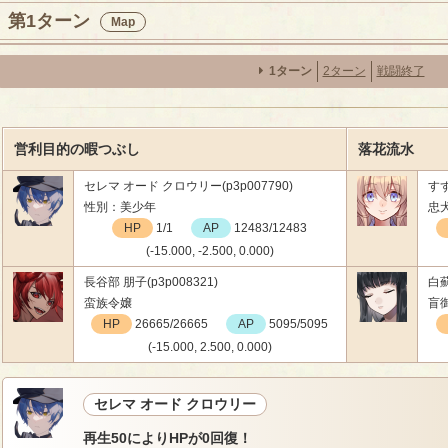
第1ターン
Map
1ターン
2ターン
戦闘終了
営利目的の暇つぶし
落花流水
セレマ オード クロウリー(p3p007790)
すず
性別：美少年
忠
HP
1/1
AP
12483/12483
(-15.000, -2.500, 0.000)
長谷部 朋子(p3p008321)
白薊
蛮族令嬢
盲
HP
26665/26665
AP
5095/5095
(-15.000, 2.500, 0.000)
セレマ オード クロウリー
再生50によりHPが0回復！