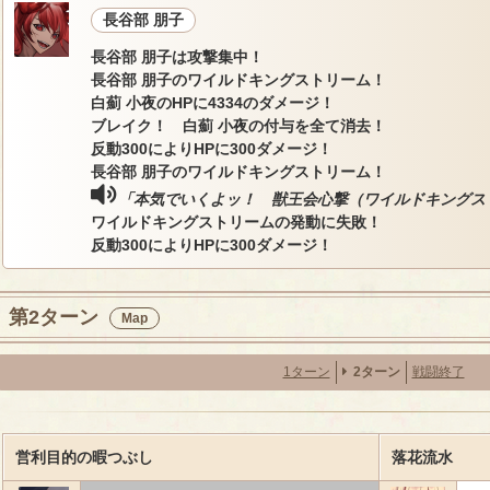
長谷部 朋子
長谷部 朋子は攻撃集中！
長谷部 朋子のワイルドキングストリーム！
白薊 小夜のHPに4334のダメージ！
ブレイク！ 白薊 小夜の付与を全て消去！
反動300によりHPに300ダメージ！
長谷部 朋子のワイルドキングストリーム！
「本気でいくよッ！ 獣王会心撃（ワイルドキングス
ワイルドキングストリームの発動に失敗！
反動300によりHPに300ダメージ！
第2ターン
Map
1ターン
2ターン
戦闘終了
営利目的の暇つぶし
落花流水