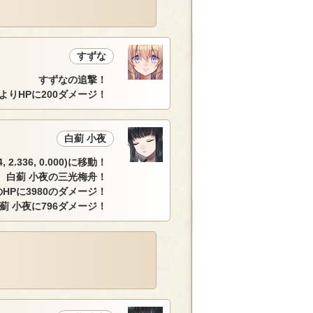
すずな
すずなの追撃！
によりHPに200ダメージ！
白薊 小夜
, 2.336, 0.000)に移動！
白薊 小夜の三光梅舟！
HPに3980のダメージ！
 小夜に796ダメージ！