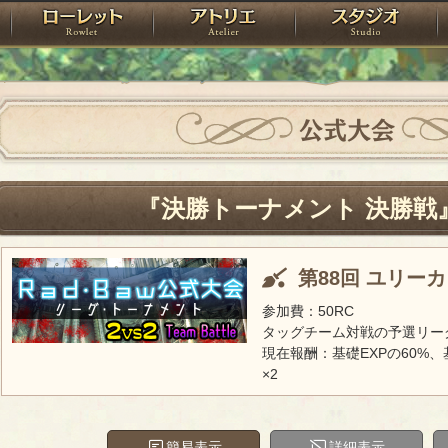
神殿
ローレット
アトリエ
raPartyProject
公式大会
『決勝トーナメント 決勝戦
第88回 ユリー
参加費：50RC
タッグチーム対戦の予選リー
現在報酬：基礎EXPの60%、
×2
簡易表示
詳細表示