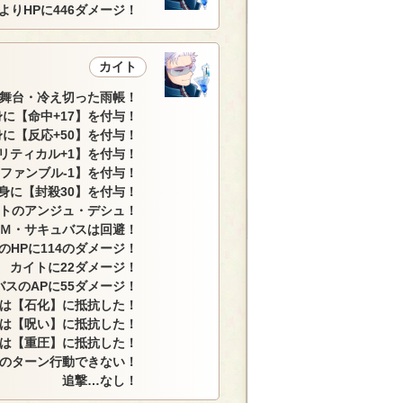
よりHPに446ダメージ！
カイト
舞台・冷え切った雨帳！
に【命中+17】を付与！
に【反応+50】を付与！
リティカル+1】を付与！
ファンブル-1】を付与！
身に【封殺30】を付与！
トのアンジュ・デシュ！
Ｍ・サキュバスは回避！
HPに114のダメージ！
 カイトに22ダメージ！
スのAPに55ダメージ！
は【石化】に抵抗した！
は【呪い】に抵抗した！
は【重圧】に抵抗した！
のターン行動できない！
追撃…なし！