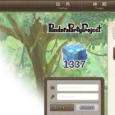
TOP
Pando
1337
メ
ー
パ
ル
ス