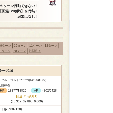
のターン行動できない！
回避+20(瞬)】を付与！
追撃…なし！
9ターン
10ターン
11ターン
12ターン
19ターン
20ターン
戦闘終了
ーズ16
ゼル・ゴルトブーツ(p3p000149)
人自称者
HP
18377/18826
AP
4802/5428
回避+20(残り1)
(35.317, 39.895, 0.000)
ト(p3p007128)