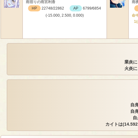
雨宿りの雨宮利香
雨
HP
22748/22862
AP
6799/6854
(-15.000, 2.500, 0.000)
命中
1
業炎に
火炎に
自身
自身
自
カイトは(14.592,