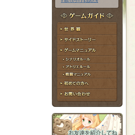
※ ID/パスワードを忘れた方
ア
ワ
ド
ー
レ
ド
ゲームガイド
ス
世界観
サイドストーリー
ゲームマニュアル
シナリオルール
アトリエルール
戦闘マニュアル
初めての方へ
お問い合わせ