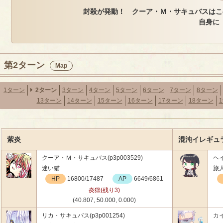
封殺が発動！ クーア・Ｍ・サキュバスはこ
自身に【
第2ターン
Map
1ターン
2ターン
3ターン
4ターン
5ターン
6ターン
7ターン
8ターン
13ターン
14ターン
15ターン
16ターン
17ターン
18ターン
紫炎
混沌イレギュラ
クーア・Ｍ・サキュバス(p3p003529)
ヘイ
迷い猫
旅
HP
16800/17487
AP
6649/6861
炎獄(残り3)
(40.807, 50.000, 0.000)
リカ・サキュバス(p3p001254)
カイ