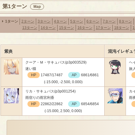
第1ターン
Map
1ターン
2ターン
3ターン
4ターン
5ターン
6ターン
7ターン
8ターン
13ターン
14ターン
15ターン
16ターン
17ターン
18ターン
紫炎
混沌イレギュラ
クーア・Ｍ・サキュバス(p3p003529)
ヘイ
迷い猫
旅
HP
17487/17487
AP
6861/6861
(-15.000, -2.500, 0.000)
リカ・サキュバス(p3p001254)
カイ
雨宿りの雨宮利香
雨
HP
22862/22862
AP
6854/6854
(-15.000, 2.500, 0.000)