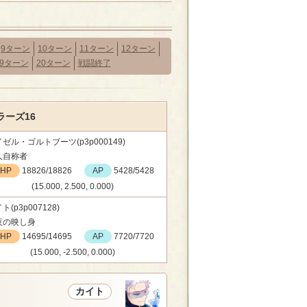
9ターン
10ターン
11ターン
12ターン
19ターン
20ターン
戦闘終了
ーズ16
ゼル・ゴルトブーツ(p3p000149)
人自称者
HP
18826/18826
AP
5428/5428
(15.000, 2.500, 0.000)
ト(p3p007128)
夜の映し身
HP
14695/14695
AP
7720/7720
(15.000, -2.500, 0.000)
カイト