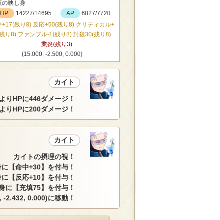
夜の映し身
HP
14227/14695
AP
6827/7720
+17(残り8) 反応+50(残り8) クリティカル+
(残り8) ファンブル-1(残り8) 封殺30(残り8)
業炎(残り3)
(15.000, -2.500, 0.000)
カイト
よりHPに446ダメージ！
よりHPに200ダメージ！
カイト
カイトの摂理の視！
に【命中+30】を付与！
に【反応+10】を付与！
身に【充填75】を付与！
 -2.432, 0.000)に移動！