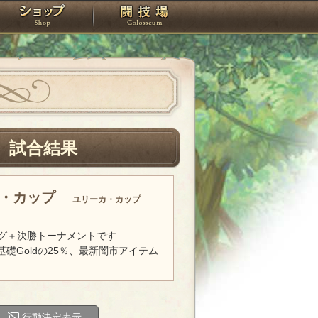
スタジオ
ショップ
闘技場
』試合結果
カ・カップ
ユリーカ・カップ
グ＋決勝トーナメントです
基礎Goldの25％、最新闇市アイテム
行動決定表示