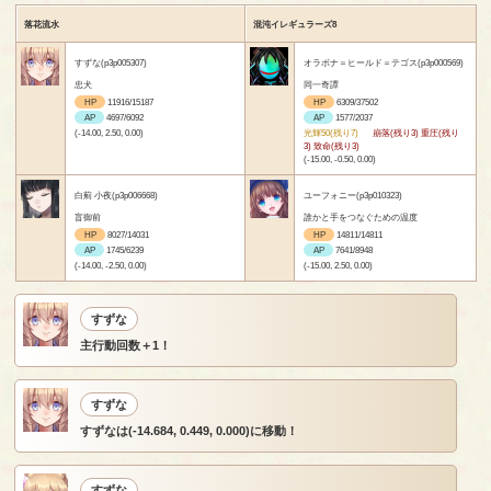
落花流水
混沌イレギュラーズ8
すずな(p3p005307)
オラボナ＝ヒールド＝テゴス(p3p000569)
忠犬
同一奇譚
HP
11916/15187
HP
6309/37502
AP
4697/6092
AP
1577/2037
(-14.00, 2.50, 0.00)
光輝50(残り7)
崩落(残り3) 重圧(残り
3) 致命(残り3)
(-15.00, -0.50, 0.00)
白薊 小夜(p3p006668)
ユーフォニー(p3p010323)
盲御前
誰かと手をつなぐための温度
HP
8027/14031
HP
14811/14811
AP
1745/6239
AP
7641/8948
(-14.00, -2.50, 0.00)
(-15.00, 2.50, 0.00)
すずな
主行動回数＋1！
すずな
すずなは(-14.684, 0.449, 0.000)に移動！
すずな