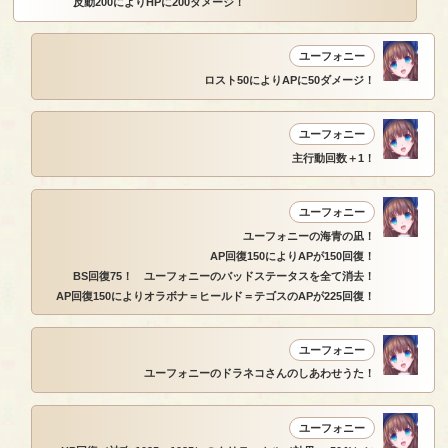
反動200によりHPに200ダメージ！
ユーフォニー
ロスト50によりAPに50ダメージ！
ユーフォニー
主行動回数＋1！
ユーフォニー
ユーフォニーの海青の凪！
AP回復150によりAPが150回復！
BS回復75！ ユーフォニーのバッドステータスを全て消去！
AP回復150によりオラボナ＝ヒールド＝テゴスのAPが225回復！
ユーフォニー
ユーフォニーのドラネコさんのしあわせうた！
ユーフォニー