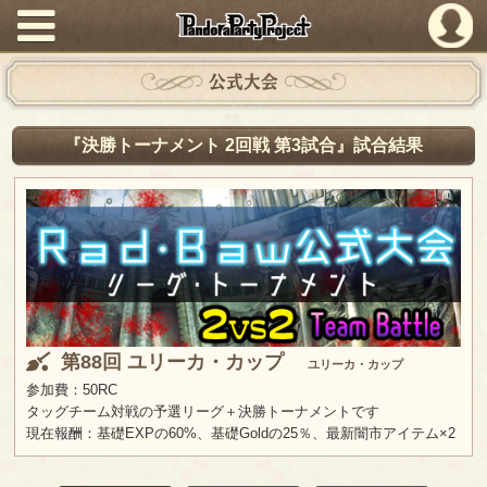
PandoraPartyProject
公式大会
『決勝トーナメント 2回戦 第3試合』試合結果
第88回 ユリーカ・カップ
ユリーカ・カップ
参加費：50RC
タッグチーム対戦の予選リーグ＋決勝トーナメントです
現在報酬：基礎EXPの60%、基礎Goldの25％、最新闇市アイテム×2