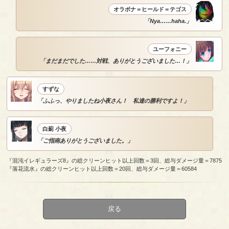
オラボナ＝ヒールド＝テゴス
「Nya……haha.」
ユーフォニー
「まだまだでした……対戦、ありがとうございました…！」
すずな
「ふふっ、やりましたね小夜さん！ 私達の勝利ですよ！」
白薊 小夜
「ご指南ありがとうございました。」
『混沌イレギュラーズ8』の総クリーンヒット以上回数＝3回、総与ダメージ量＝7875
『落花流水』の総クリーンヒット以上回数＝20回、総与ダメージ量＝60584
戻る