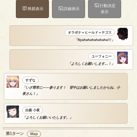
行動決定
簡易表示
詳細表示
表示
オラボナ＝ヒールド＝テゴス
「Nyahahahahahaha!!!」
ユーフォニー
「よろしくお願いします…！」
すずな
「いざ尋常に――参ります！ 背中はお願いしましたからね、小
夜さん！」
白薊 小夜
「よろしくお願いいたします。」
第1ターン
Map