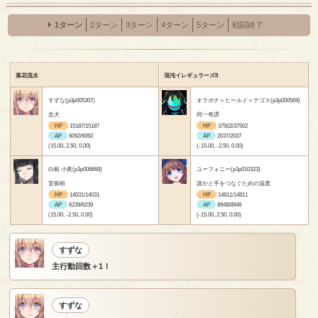
1ターン
2ターン
3ターン
4ターン
5ターン
戦闘終了
落花流水
混沌イレギュラーズ8
すずな(p3p005307)
オラボナ＝ヒールド＝テゴス(p3p000569)
忠犬
同一奇譚
HP
15187/15187
HP
37502/37502
AP
6092/6092
AP
2037/2037
(15.00, 2.50, 0.00)
(-15.00, -2.50, 0.00)
白薊 小夜(p3p006668)
ユーフォニー(p3p010323)
盲御前
誰かと手をつなぐための温度
HP
14031/14031
HP
14811/14811
AP
6239/6239
AP
8948/8948
(15.00, -2.50, 0.00)
(-15.00, 2.50, 0.00)
すずな
主行動回数＋1！
すずな