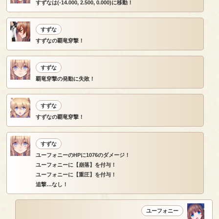
すずなは(-14.000, 2.500, 0.000)に移動！
すずな
すずなの覇竜穿撃！
すずな
覇竜穿撃の発動に失敗！
すずな
すずなの覇竜穿撃！
すずな
ユーフォニーのHPに1076のダメージ！
ユーフォニーに【崩落】を付与！
ユーフォニーに【重圧】を付与！
追撃…なし！
ユーフォニー