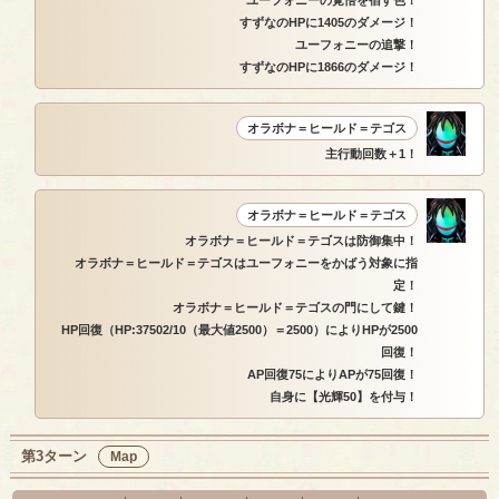
ユーフォニーの覚悟を宿す色！
すずなのHPに1405のダメージ！
ユーフォニーの追撃！
すずなのHPに1866のダメージ！
オラボナ＝ヒールド＝テゴス
主行動回数＋1！
オラボナ＝ヒールド＝テゴス
オラボナ＝ヒールド＝テゴスは防御集中！
オラボナ＝ヒールド＝テゴスはユーフォニーをかばう対象に指
定！
オラボナ＝ヒールド＝テゴスの門にして鍵！
HP回復（HP:37502/10（最大値2500）＝2500）によりHPが2500
回復！
AP回復75によりAPが75回復！
自身に【光輝50】を付与！
第3ターン
Map