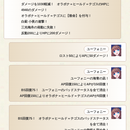
ダメージを1030軽減！ オラボナ＝ヒールド＝テゴスのHPに
4940のダメージ！
オラボナ＝ヒールド＝テゴスに【致命】を付与！
白薊 小夜の連撃！
三光梅舟の発動に失敗！
反動200によりHPに200ダメージ！
ユーフォニー
ロスト50によりAPに50ダメージ！
ユーフォニー
ユーフォニーの海青の凪！
AP回復150によりAPが150回復！
BS回復75！ ユーフォニーのバッドステータスを全て消去！
AP回復150によりオラボナ＝ヒールド＝テゴスのAPが0回復！
ユーフォニー
BS回復75！ オラボナ＝ヒールド＝テゴスのバッドステータス
を全て消去！