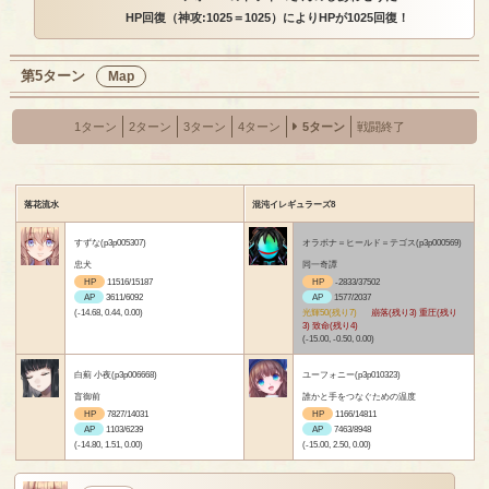
HP回復（神攻:1025＝1025）によりHPが1025回復！
第5ターン
Map
1ターン
2ターン
3ターン
4ターン
5ターン
戦闘終了
落花流水
混沌イレギュラーズ8
すずな(p3p005307)
オラボナ＝ヒールド＝テゴス(p3p000569)
忠犬
同一奇譚
HP
11516/15187
HP
-2833/37502
AP
3611/6092
AP
1577/2037
(-14.68, 0.44, 0.00)
光輝50(残り7)
崩落(残り3) 重圧(残り
3) 致命(残り4)
(-15.00, -0.50, 0.00)
白薊 小夜(p3p006668)
ユーフォニー(p3p010323)
盲御前
誰かと手をつなぐための温度
HP
7827/14031
HP
1166/14811
AP
1103/6239
AP
7463/8948
(-14.80, 1.51, 0.00)
(-15.00, 2.50, 0.00)