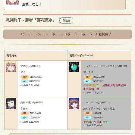
追撃…なし！
戦闘終了 - 勝者『落花流水』
Map
1ターン
2ターン
3ターン
4ターン
5ターン
戦闘終了
落花流水
混沌イレギュラーズ8
すずな(p3p005307)
オラボナ＝ヒールド＝テゴス(p3p000569)
忠犬
同一奇譚
HP
11516/15187
HP
-2833/37502
AP
3332/6092
AP
1577/2037
(-14.68, 0.44, 0.00)
光輝50(残り7)
崩落(残り3) 重圧(残り
3) 致命(残り4)
(-15.00, -0.50, 0.00)
白薊 小夜(p3p006668)
ユーフォニー(p3p010323)
盲御前
誰かと手をつなぐための温度
HP
7827/14031
HP
-837/14811
AP
1103/6239
AP
7463/8948
(-14.80, 1.51, 0.00)
崩落(残り4) 重圧(残り4)
(-15.00, 2.50, 0.00)