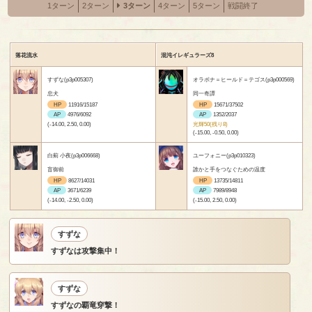
1ターン
2ターン
3ターン
4ターン
5ターン
戦闘終了
落花流水
混沌イレギュラーズ8
すずな(p3p005307)
オラボナ＝ヒールド＝テゴス(p3p000569)
忠犬
同一奇譚
HP
11916/15187
HP
15671/37502
AP
4976/6092
AP
1352/2037
(-14.00, 2.50, 0.00)
光輝50(残り8)
(-15.00, -0.50, 0.00)
白薊 小夜(p3p006668)
ユーフォニー(p3p010323)
盲御前
誰かと手をつなぐための温度
HP
8627/14031
HP
13735/14811
AP
3671/6239
AP
7989/8948
(-14.00, -2.50, 0.00)
(-15.00, 2.50, 0.00)
すずな
すずなは攻撃集中！
すずな
すずなの覇竜穿撃！