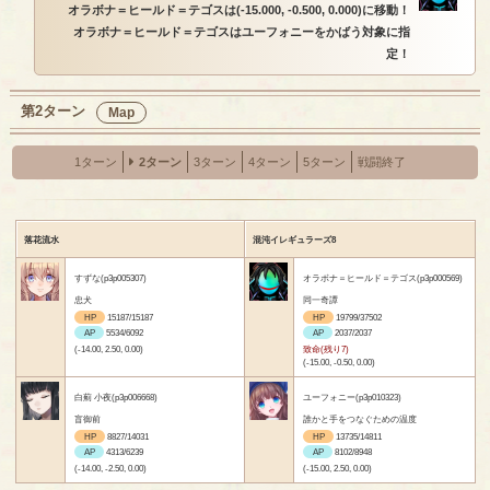
オラボナ＝ヒールド＝テゴスは(-15.000, -0.500, 0.000)に移動！
オラボナ＝ヒールド＝テゴスはユーフォニーをかばう対象に指
定！
第2ターン
Map
1ターン
2ターン
3ターン
4ターン
5ターン
戦闘終了
落花流水
混沌イレギュラーズ8
すずな(p3p005307)
オラボナ＝ヒールド＝テゴス(p3p000569)
忠犬
同一奇譚
HP
15187/15187
HP
19799/37502
AP
5534/6092
AP
2037/2037
(-14.00, 2.50, 0.00)
致命(残り7)
(-15.00, -0.50, 0.00)
白薊 小夜(p3p006668)
ユーフォニー(p3p010323)
盲御前
誰かと手をつなぐための温度
HP
8827/14031
HP
13735/14811
AP
4313/6239
AP
8102/8948
(-14.00, -2.50, 0.00)
(-15.00, 2.50, 0.00)