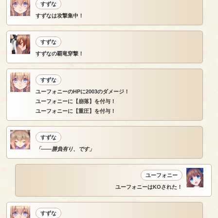
すずな
すずなは攻撃集中！
すずな
すずなの覇竜穿撃！
すずな
ユーフォニーのHPに2003のダメージ！
ユーフォニーに【崩落】を付与！
ユーフォニーに【重圧】を付与！
すずな
「――勝負有り、です」
ユーフォニー
ユーフォニーはKOされた！
すずな