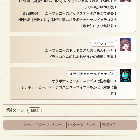
HP回復（神攻:1025＝1025）のクリティカル（効果:＋50％）に
よりHPが1076回復！
BS回復60！ ユーフォニーのバッドステータスを全て消去！
HP回復（神攻）によるHP回復…オラボナ＝ヒールド＝テゴスの
【致命】により無効化！
ユーフォニー
ユーフォニーのドラネコさんのしあわせうた！
ドラネコさんのしあわせうたの発動に失敗！
オラボナ＝ヒールド＝テゴス
オラボナ＝ヒールド＝テゴスは防御集中！
オラボナ＝ヒールド＝テゴスはユーフォニーをかばう対象に指
定！
第4ターン
Map
1ターン
2ターン
3ターン
4ターン
5ターン
戦闘終了