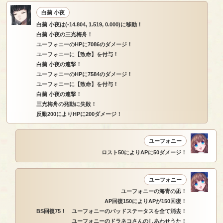
白薊 小夜
白薊 小夜は(-14.804, 1.519, 0.000)に移動！
白薊 小夜の三光梅舟！
ユーフォニーのHPに7086のダメージ！
ユーフォニーに【致命】を付与！
白薊 小夜の連撃！
ユーフォニーのHPに7584のダメージ！
ユーフォニーに【致命】を付与！
白薊 小夜の連撃！
三光梅舟の発動に失敗！
反動200によりHPに200ダメージ！
ユーフォニー
ロスト50によりAPに50ダメージ！
ユーフォニー
ユーフォニーの海青の凪！
AP回復150によりAPが150回復！
BS回復75！ ユーフォニーのバッドステータスを全て消去！
ユーフォニーのドラネコさんのしあわせうた！