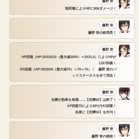
藤野 蛍
致死毒によりHPに806ダメージ！
藤野 蛍
藤野 蛍の絶気昂！
藤野 蛍
HP回復（HP:20316/10（最大値2500）＝2031.6）によりHPが
1167回復！
BS回復（AP:3918/50（最大値70）＝70＝70）！ 藤野 蛍のバ
ッドステータスを全て消去！
藤野 蛍
光輝が効果を発揮……【光輝50】は終了！
AP回復75によりAPが191回復！
自身に【光輝50】を付与！
藤野 蛍
藤野 蛍の桜咲！