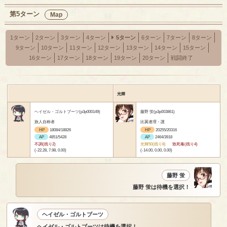
第5ターン
Map
1ターン
2ターン
3ターン
4ターン
5ターン
6ターン
7ターン
8ターン
9ターン
10ターン
11ターン
12ターン
13ターン
14ターン
15ターン
16ターン
17ターン
18ターン
19ターン
20ターン
戦闘終了
光輝
ヘイゼル・ゴルトブーツ(p3p000149)
藤野 蛍(p3p003861)
旅人自称者
比翼連理・護
HP
18084/18826
HP
20255/20316
AP
4851/5428
AP
2464/3918
不調(残り2)
光輝50(残り8)
致死毒(残り4)
(-22.28, 7.98, 0.00)
(-14.00, 0.00, 0.00)
藤野 蛍
藤野 蛍は待機を選択！
ヘイゼル・ゴルトブーツ
ヘイゼル・ゴルトブーツは待機を選択！