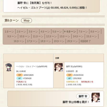
藤野 蛍に【致死毒】を付与！
ヘイゼル・ゴルトブーツは(-50.000, 48.624, 0.000)に移動！
第6ターン
Map
1ターン
2ターン
3ターン
4ターン
5ターン
6ターン
7ターン
8ターン
9ターン
10ターン
11ターン
12ターン
13ターン
14ターン
15ターン
16ターン
17ターン
18ターン
19ターン
20ターン
戦闘終了
光輝
ヘイゼル・ゴルトブーツ(p3p000149)
藤野 蛍(p3p003861)
旅人自称者
比翼連理・護
HP
18084/18826
HP
20194/20316
AP
4729/5428
AP
2351/3918
不調(残り1)
光輝50(残り8)
致死毒(残り4)
(-50.00, 48.62, 0.00)
(-14.00, 0.00, 0.00)
藤野 蛍
藤野 蛍は待機を選択！