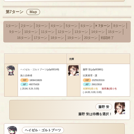
第7ターン
Map
1ターン
2ターン
3ターン
4ターン
5ターン
6ターン
7ターン
8ターン
9ターン
10ターン
11ターン
12ターン
13ターン
14ターン
15ターン
16ターン
17ターン
18ターン
19ターン
20ターン
戦闘終了
光輝
ヘイゼル・ゴルトブーツ(p3p000149)
藤野 蛍(p3p003861)
旅人自称者
比翼連理・護
HP
18084/18826
HP
20255/20316
AP
4607/5428
AP
2661/3918
(-20.84, 9.24, 0.00)
光輝50(残り8)
致死毒(残り4)
(-14.00, 0.00, 0.00)
藤野 蛍
藤野 蛍は待機を選択！
ヘイゼル・ゴルトブーツ