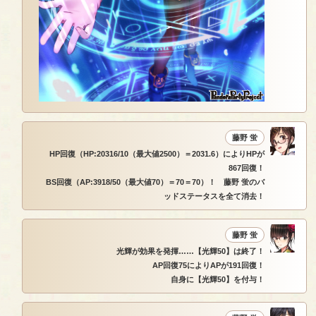
藤野 蛍
HP回復（HP:20316/10（最大値2500）＝2031.6）によりHPが
867回復！
BS回復（AP:3918/50（最大値70）＝70＝70）！ 藤野 蛍のバ
ッドステータスを全て消去！
藤野 蛍
光輝が効果を発揮……【光輝50】は終了！
AP回復75によりAPが191回復！
自身に【光輝50】を付与！