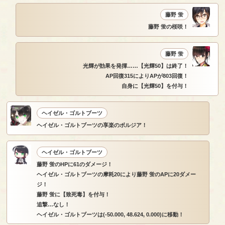
藤野 蛍
藤野 蛍の桜咲！
藤野 蛍
光輝が効果を発揮……【光輝50】は終了！
AP回復315によりAPが803回復！
自身に【光輝50】を付与！
ヘイゼル・ゴルトブーツ
ヘイゼル・ゴルトブーツの享楽のボルジア！
ヘイゼル・ゴルトブーツ
藤野 蛍のHPに61のダメージ！
ヘイゼル・ゴルトブーツの摩耗20により藤野 蛍のAPに20ダメー
ジ！
藤野 蛍に【致死毒】を付与！
追撃…なし！
ヘイゼル・ゴルトブーツは(-50.000, 48.624, 0.000)に移動！