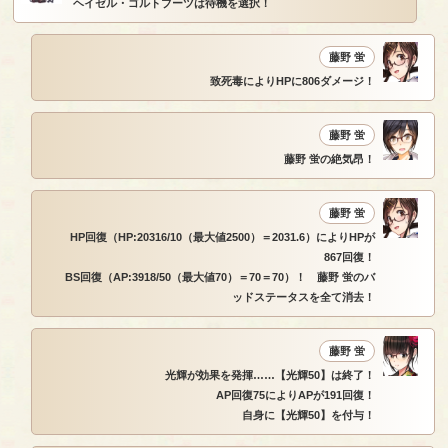
ヘイゼル・ゴルトブーツは待機を選択！
藤野 蛍
致死毒によりHPに806ダメージ！
藤野 蛍
藤野 蛍の絶気昂！
藤野 蛍
HP回復（HP:20316/10（最大値2500）＝2031.6）によりHPが
867回復！
BS回復（AP:3918/50（最大値70）＝70＝70）！ 藤野 蛍のバ
ッドステータスを全て消去！
藤野 蛍
光輝が効果を発揮……【光輝50】は終了！
AP回復75によりAPが191回復！
自身に【光輝50】を付与！