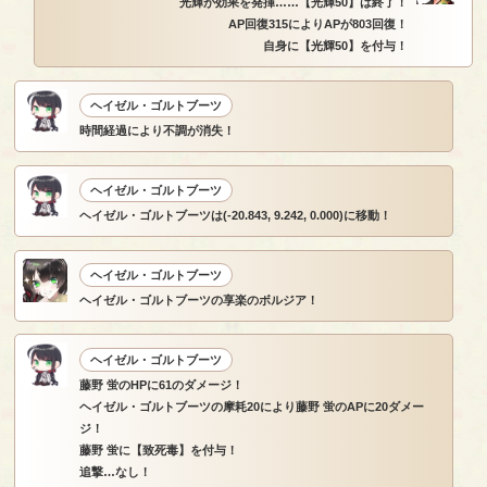
光輝が効果を発揮……【光輝50】は終了！
AP回復315によりAPが803回復！
自身に【光輝50】を付与！
ヘイゼル・ゴルトブーツ
時間経過により不調が消失！
ヘイゼル・ゴルトブーツ
ヘイゼル・ゴルトブーツは(-20.843, 9.242, 0.000)に移動！
ヘイゼル・ゴルトブーツ
ヘイゼル・ゴルトブーツの享楽のボルジア！
ヘイゼル・ゴルトブーツ
藤野 蛍のHPに61のダメージ！
ヘイゼル・ゴルトブーツの摩耗20により藤野 蛍のAPに20ダメー
ジ！
藤野 蛍に【致死毒】を付与！
追撃…なし！