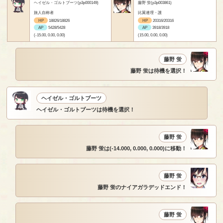
ヘイゼル・ゴルトブーツ(p3p000149)
藤野 蛍(p3p003861)
旅人自称者
比翼連理・護
HP
18826/18826
HP
20316/20316
AP
5428/5428
AP
3918/3918
(-15.00, 0.00, 0.00)
(15.00, 0.00, 0.00)
藤野 蛍
藤野 蛍は待機を選択！
ヘイゼル・ゴルトブーツ
ヘイゼル・ゴルトブーツは待機を選択！
藤野 蛍
藤野 蛍は(-14.000, 0.000, 0.000)に移動！
藤野 蛍
藤野 蛍のナイアガラデッドエンド！
藤野 蛍