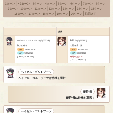
1ターン
2ターン
3ターン
4ターン
5ターン
6ターン
7ターン
8ターン
9ターン
10ターン
11ターン
12ターン
13ターン
14ターン
15ターン
16ターン
17ターン
18ターン
19ターン
20ターン
戦闘終了
光輝
ヘイゼル・ゴルトブーツ(p3p000149)
藤野 蛍(p3p003861)
旅人自称者
比翼連理・護
HP
18787/18826
HP
20155/20316
AP
5306/5428
AP
3638/3918
(-50.00, 34.69, 0.00)
致死毒(残り4)
(-14.00, 0.00, 0.00)
ヘイゼル・ゴルトブーツ
ヘイゼル・ゴルトブーツは待機を選択！
藤野 蛍
藤野 蛍は待機を選択！
ヘイゼル・ゴルトブーツ