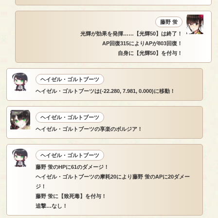
藤野 蛍
光輝が効果を発揮……【光輝50】は終了！
AP回復315によりAPが803回復！
自身に【光輝50】を付与！
ヘイゼル・ゴルトブーツ
ヘイゼル・ゴルトブーツは(-22.280, 7.981, 0.000)に移動！
ヘイゼル・ゴルトブーツ
ヘイゼル・ゴルトブーツの享楽のボルジア！
ヘイゼル・ゴルトブーツ
藤野 蛍のHPに61のダメージ！
ヘイゼル・ゴルトブーツの摩耗20により藤野 蛍のAPに20ダメー
ジ！
藤野 蛍に【致死毒】を付与！
追撃…なし！