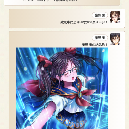
藤野 蛍
致死毒によりHPに806ダメージ！
藤野 蛍
藤野 蛍の絶気昂！