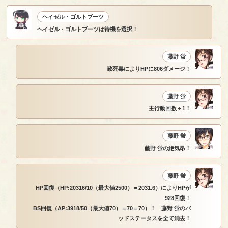
ヘイゼル・ゴルトブーツ
ヘイゼル・ゴルトブーツは待機を選択！
藤野 蛍
致死毒によりHPに806ダメージ！
藤野 蛍
主行動回数＋1！
藤野 蛍
藤野 蛍の絶気昂！
藤野 蛍
HP回復（HP:20316/10（最大値2500）＝2031.6）によりHPが
928回復！
BS回復（AP:3918/50（最大値70）＝70＝70）！ 藤野 蛍のバ
ッドステータスを全て消去！