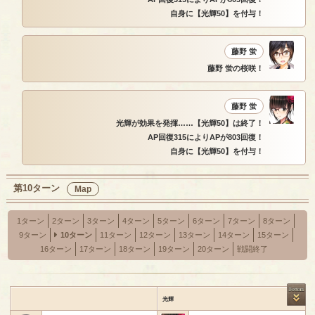
自身に【光輝50】を付与！
藤野 蛍
藤野 蛍の桜咲！
藤野 蛍
光輝が効果を発揮……【光輝50】は終了！
AP回復315によりAPが803回復！
自身に【光輝50】を付与！
第10ターン
Map
1ターン
2ターン
3ターン
4ターン
5ターン
6ターン
7ターン
8ターン
9ターン
10ターン
11ターン
12ターン
13ターン
14ターン
15ターン
16ターン
17ターン
18ターン
19ターン
20ターン
戦闘終了
光輝