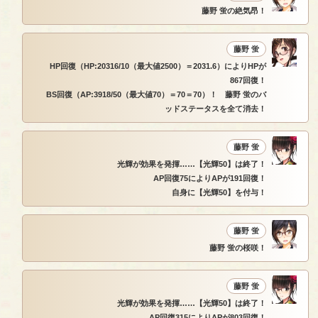
藤野 蛍の絶気昂！
藤野 蛍
HP回復（HP:20316/10（最大値2500）＝2031.6）によりHPが
867回復！
BS回復（AP:3918/50（最大値70）＝70＝70）！ 藤野 蛍のバ
ッドステータスを全て消去！
藤野 蛍
光輝が効果を発揮……【光輝50】は終了！
AP回復75によりAPが191回復！
自身に【光輝50】を付与！
藤野 蛍
藤野 蛍の桜咲！
藤野 蛍
光輝が効果を発揮……【光輝50】は終了！
AP回復315によりAPが803回復！