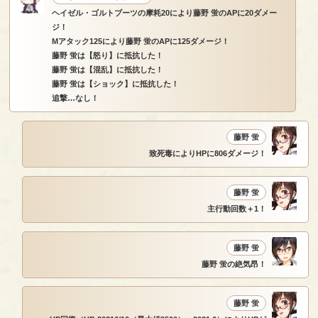
ヘイゼル・ゴルトブーツの摩耗20により藤野 蛍のAPに20ダメー
ジ！
Mアタック125により藤野 蛍のAPに125ダメージ！
藤野 蛍は【怒り】に抵抗した！
藤野 蛍は【混乱】に抵抗した！
藤野 蛍は【ショック】に抵抗した！
追撃…なし！
藤野 蛍
致死毒によりHPに806ダメージ！
藤野 蛍
主行動回数＋1！
藤野 蛍
藤野 蛍の絶気昂！
藤野 蛍