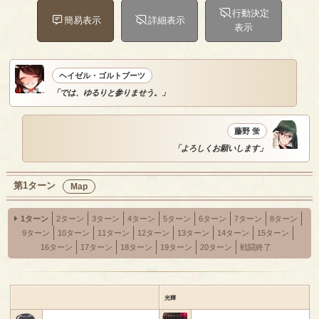
行動決定
簡易表示
詳細表示
表示
ヘイゼル・ゴルトブーツ
「では、ゆるりと参りませう。」
藤野 蛍
「よろしくお願いします」
第1ターン
Map
1ターン
2ターン
3ターン
4ターン
5ターン
6ターン
7ターン
8ターン
9ターン
10ターン
11ターン
12ターン
13ターン
14ターン
15ターン
16ターン
17ターン
18ターン
19ターン
20ターン
戦闘終了
光輝