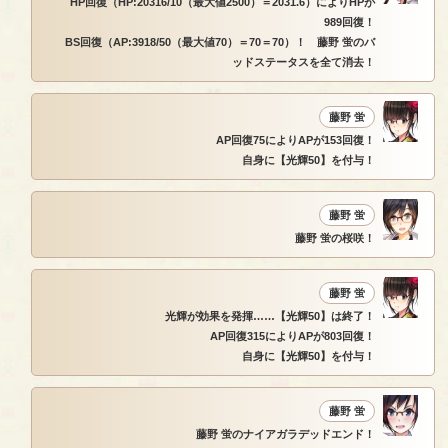
HP回復（HP:20316/10（最大値2500）＝2031.6）によりHPが
989回復！
BS回復（AP:3918/50（最大値70）＝70＝70）！ 藤野 蛍のバ
ッドステータスを全て消去！
藤野 蛍
AP回復75によりAPが153回復！
自身に【光輝50】を付与！
藤野 蛍
藤野 蛍の桜咲！
藤野 蛍
光輝が効果を発揮……【光輝50】は終了！
AP回復315によりAPが803回復！
自身に【光輝50】を付与！
藤野 蛍
藤野 蛍のナイアガラデッドエンド！