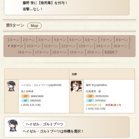
藤野 蛍に【致死毒】を付与！
追撃…なし！
第9ターン
Map
1ターン
2ターン
3ターン
4ターン
5ターン
6ターン
7ターン
8ターン
9ターン
10ターン
11ターン
12ターン
13ターン
14ターン
15ターン
16ターン
17ターン
18ターン
19ターン
20ターン
戦闘終了
光輝
ヘイゼル・ゴルトブーツ(p3p000149)
藤野 蛍(p3p003861)
旅人自称者
比翼連理・護
HP
18084/18826
HP
20255/20316
AP
4363/5428
AP
2475/3918
(-20.84, 9.24, 0.00)
光輝50(残り8)
致死毒(残り4)
(-14.00, 0.00, 0.00)
ヘイゼル・ゴルトブーツ
ヘイゼル・ゴルトブーツは待機を選択！