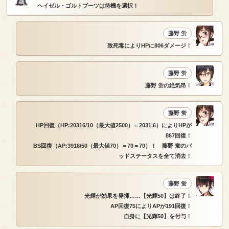
ヘイゼル・ゴルトブーツは待機を選択！
藤野 蛍
致死毒によりHPに806ダメージ！
藤野 蛍
藤野 蛍の絶気昂！
藤野 蛍
HP回復（HP:20316/10（最大値2500）＝2031.6）によりHPが
867回復！
BS回復（AP:3918/50（最大値70）＝70＝70）！ 藤野 蛍のバ
ッドステータスを全て消去！
藤野 蛍
光輝が効果を発揮……【光輝50】は終了！
AP回復75によりAPが191回復！
自身に【光輝50】を付与！