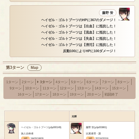
藤野 蛍
ヘイゼル・ゴルトブーツのHPに367のダメージ！
ヘイゼル・ゴルトブーツは【出血】に抵抗した！
ヘイゼル・ゴルトブーツは【流血】に抵抗した！
ヘイゼル・ゴルトブーツは【失血】に抵抗した！
ヘイゼル・ゴルトブーツは【滂沱】に抵抗した！
反動100によりHPに100ダメージ！
第3ターン
Map
1ターン
2ターン
3ターン
4ターン
5ターン
6ターン
7ターン
8ターン
9ターン
10ターン
11ターン
12ターン
13ターン
14ターン
15ターン
16ターン
17ターン
18ターン
19ターン
20ターン
戦闘終了
光輝
ヘイゼル・ゴルトブーツ(p3p000149)
藤野 蛍(p3p003861)
旅人自称者
比翼連理・護
HP
18420/18826
HP
20216/20316