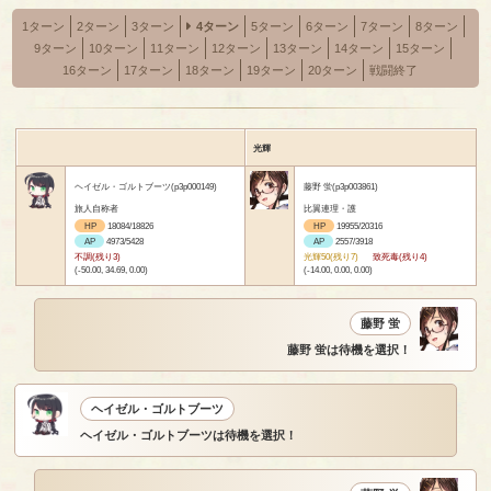
1ターン
2ターン
3ターン
4ターン
5ターン
6ターン
7ターン
8ターン
9ターン
10ターン
11ターン
12ターン
13ターン
14ターン
15ターン
16ターン
17ターン
18ターン
19ターン
20ターン
戦闘終了
光輝
ヘイゼル・ゴルトブーツ(p3p000149)
藤野 蛍(p3p003861)
旅人自称者
比翼連理・護
HP
18084/18826
HP
19955/20316
AP
4973/5428
AP
2557/3918
不調(残り3)
光輝50(残り7)
致死毒(残り4)
(-50.00, 34.69, 0.00)
(-14.00, 0.00, 0.00)
藤野 蛍
藤野 蛍は待機を選択！
ヘイゼル・ゴルトブーツ
ヘイゼル・ゴルトブーツは待機を選択！