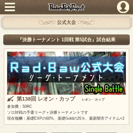
PandoraPartyProject
公式大会
『決勝トーナメント 1回戦 第5試合』試合結果
第138回 レオン・カップ
レオン・カップ
参加費：50RC
ソロ対戦の予選リーグ＋決勝トーナメントです
現在報酬：基礎EXPの60%、基礎Goldの25％、最新闇市アイテム×2