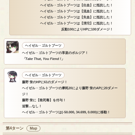
ヘイゼル・ゴルトブーツは【出血】に抵抗した！
ヘイゼル・ゴルトブーツは【流血】に抵抗した！
ヘイゼル・ゴルトブーツは【失血】に抵抗した！
ヘイゼル・ゴルトブーツは【滂沱】に抵抗した！
反動100によりHPに100ダメージ！
ヘイゼル・ゴルトブーツ
ヘイゼル・ゴルトブーツの享楽のボルジア！
「Take That, You Fiend !」
ヘイゼル・ゴルトブーツ
藤野 蛍のHPに61のダメージ！
ヘイゼル・ゴルトブーツの摩耗20により藤野 蛍のAPに20ダメー
ジ！
藤野 蛍に【致死毒】を付与！
追撃…なし！
ヘイゼル・ゴルトブーツは(-50.000, 34.699, 0.000)に移動！
第4ターン
Map