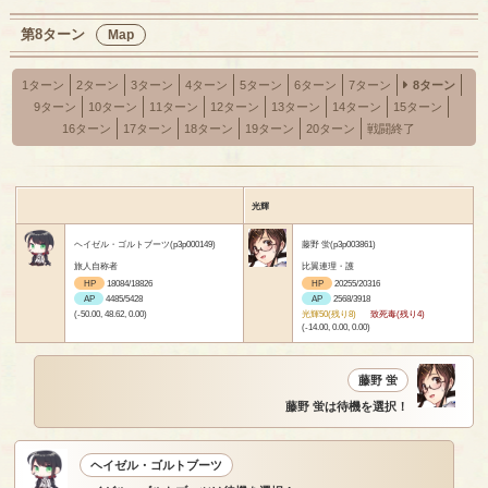
第8ターン
Map
1ターン
2ターン
3ターン
4ターン
5ターン
6ターン
7ターン
8ターン
9ターン
10ターン
11ターン
12ターン
13ターン
14ターン
15ターン
16ターン
17ターン
18ターン
19ターン
20ターン
戦闘終了
光輝
ヘイゼル・ゴルトブーツ(p3p000149)
藤野 蛍(p3p003861)
旅人自称者
比翼連理・護
HP
18084/18826
HP
20255/20316
AP
4485/5428
AP
2568/3918
(-50.00, 48.62, 0.00)
光輝50(残り8)
致死毒(残り4)
(-14.00, 0.00, 0.00)
藤野 蛍
藤野 蛍は待機を選択！
ヘイゼル・ゴルトブーツ