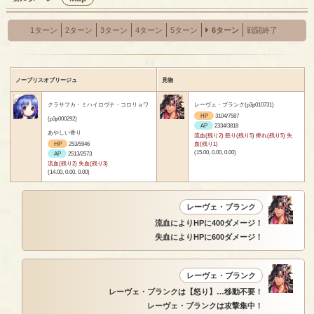
1ターン
2ターン
3ターン
4ターン
5ターン
6ターン
戦闘終了
ノーブリスオブリージュ
見物
クラサフカ・ミハイロヴナ・コロリョワ
レーヴェ・ブランク(p3p010731)
HP
3104/7587
(p3p000292)
AP
2334/3818
あやしい香り
流血(残り2) 怒り(残り5) 痺れ(残り5) 失
HP
253/5946
血(残り1)
(15.00, 0.00, 0.00)
AP
2513/2573
流血(残り2) 失血(残り3)
(14.00, 0.00, 0.00)
レーヴェ・ブランク
流血によりHPに400ダメージ！
失血によりHPに600ダメージ！
レーヴェ・ブランク
レーヴェ・ブランクは【怒り】…移動不要！
レーヴェ・ブランクは攻撃集中！