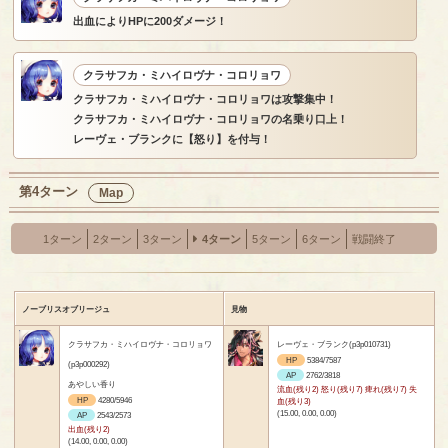
出血によりHPに200ダメージ！
クラサフカ・ミハイロヴナ・コロリョワ
クラサフカ・ミハイロヴナ・コロリョワは攻撃集中！
クラサフカ・ミハイロヴナ・コロリョワの名乗り口上！
レーヴェ・ブランクに【怒り】を付与！
第4ターン
Map
1ターン
2ターン
3ターン
4ターン
5ターン
6ターン
戦闘終了
ノーブリスオブリージュ
見物
クラサフカ・ミハイロヴナ・コロリョワ
レーヴェ・ブランク(p3p010731)
HP
5384/7587
(p3p000292)
AP
2762/3818
あやしい香り
流血(残り2) 怒り(残り7) 痺れ(残り7) 失
HP
4280/5946
血(残り3)
(15.00, 0.00, 0.00)
AP
2543/2573
出血(残り2)
(14.00, 0.00, 0.00)