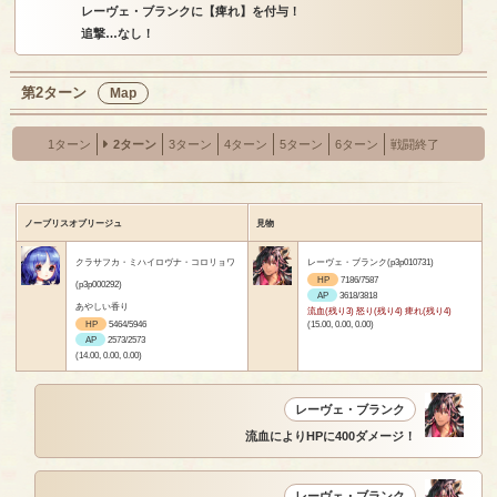
レーヴェ・ブランクに【痺れ】を付与！
追撃…なし！
第2ターン
Map
1ターン
2ターン
3ターン
4ターン
5ターン
6ターン
戦闘終了
ノーブリスオブリージュ
見物
クラサフカ・ミハイロヴナ・コロリョワ
レーヴェ・ブランク(p3p010731)
HP
7186/7587
(p3p000292)
AP
3618/3818
あやしい香り
流血(残り3) 怒り(残り4) 痺れ(残り4)
HP
5464/5946
(15.00, 0.00, 0.00)
AP
2573/2573
(14.00, 0.00, 0.00)
レーヴェ・ブランク
流血によりHPに400ダメージ！
レーヴェ・ブランク