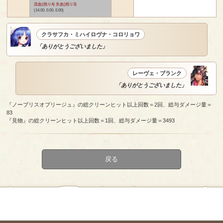
流血(残り4) 失血(残り3)
(14.00, 0.00, 0.00)
クラサフカ・ミハイロヴナ・コロリョワ
「ありがとうございました」
レーヴェ・ブランク
「ありがとうございました」
『ノーブリスオブリージュ』の総クリーンヒット以上回数＝2回、総与ダメージ量＝
83
『見物』の総クリーンヒット以上回数＝1回、総与ダメージ量＝3493
戻る