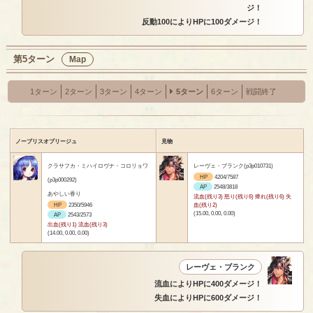
ジ！
反動100によりHPに100ダメージ！
第5ターン
Map
1ターン
2ターン
3ターン
4ターン
5ターン
6ターン
戦闘終了
ノーブリスオブリージュ
見物
クラサフカ・ミハイロヴナ・コロリョワ
レーヴェ・ブランク(p3p010731)
HP
4204/7587
(p3p000292)
AP
2548/3818
あやしい香り
流血(残り3) 怒り(残り6) 痺れ(残り6) 失
HP
2350/5946
血(残り2)
(15.00, 0.00, 0.00)
AP
2543/2573
出血(残り1) 流血(残り3)
(14.00, 0.00, 0.00)
レーヴェ・ブランク
流血によりHPに400ダメージ！
失血によりHPに600ダメージ！