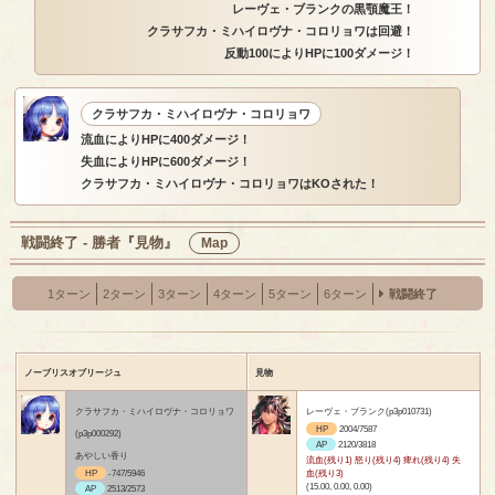
レーヴェ・ブランクの黒顎魔王！
クラサフカ・ミハイロヴナ・コロリョワは回避！
反動100によりHPに100ダメージ！
クラサフカ・ミハイロヴナ・コロリョワ
流血によりHPに400ダメージ！
失血によりHPに600ダメージ！
クラサフカ・ミハイロヴナ・コロリョワはKOされた！
戦闘終了 - 勝者『見物』
Map
1ターン
2ターン
3ターン
4ターン
5ターン
6ターン
戦闘終了
ノーブリスオブリージュ
見物
クラサフカ・ミハイロヴナ・コロリョワ
レーヴェ・ブランク(p3p010731)
HP
2004/7587
(p3p000292)
AP
2120/3818
あやしい香り
流血(残り1) 怒り(残り4) 痺れ(残り4) 失
HP
-747/5946
血(残り3)
(15.00, 0.00, 0.00)
AP
2513/2573