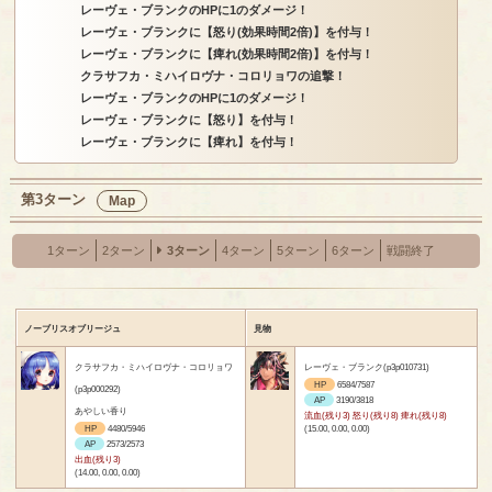
レーヴェ・ブランクのHPに1のダメージ！
レーヴェ・ブランクに【怒り(効果時間2倍)】を付与！
レーヴェ・ブランクに【痺れ(効果時間2倍)】を付与！
クラサフカ・ミハイロヴナ・コロリョワの追撃！
レーヴェ・ブランクのHPに1のダメージ！
レーヴェ・ブランクに【怒り】を付与！
レーヴェ・ブランクに【痺れ】を付与！
第3ターン
Map
1ターン
2ターン
3ターン
4ターン
5ターン
6ターン
戦闘終了
ノーブリスオブリージュ
見物
クラサフカ・ミハイロヴナ・コロリョワ
レーヴェ・ブランク(p3p010731)
HP
6584/7587
(p3p000292)
AP
3190/3818
あやしい香り
流血(残り3) 怒り(残り8) 痺れ(残り8)
HP
4480/5946
(15.00, 0.00, 0.00)
AP
2573/2573
出血(残り3)
(14.00, 0.00, 0.00)