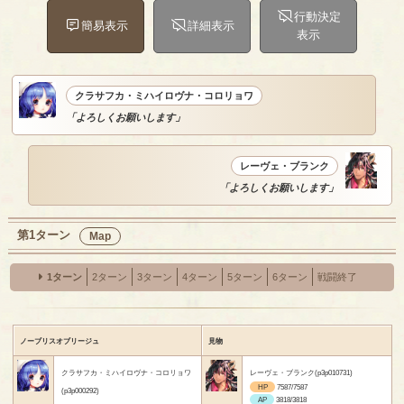
行動決定
簡易表示
詳細表示
表示
クラサフカ・ミハイロヴナ・コロリョワ
「よろしくお願いします」
レーヴェ・ブランク
「よろしくお願いします」
第1ターン
Map
1ターン
2ターン
3ターン
4ターン
5ターン
6ターン
戦闘終了
ノーブリスオブリージュ
見物
クラサフカ・ミハイロヴナ・コロリョワ
レーヴェ・ブランク(p3p010731)
HP
7587/7587
(p3p000292)
AP
3818/3818