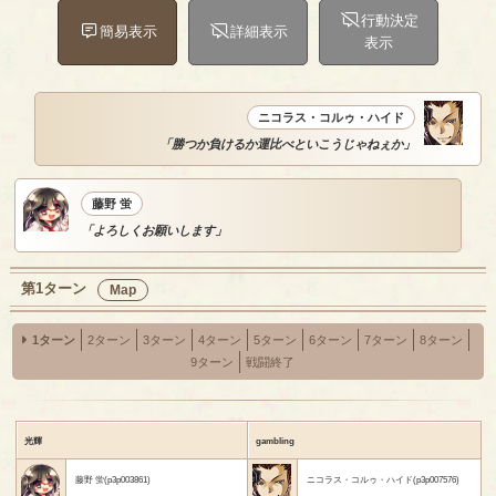
行動決定
簡易表示
詳細表示
表示
ニコラス・コルゥ・ハイド
「勝つか負けるか運比べといこうじゃねぇか」
藤野 蛍
「よろしくお願いします」
第1ターン
Map
1ターン
2ターン
3ターン
4ターン
5ターン
6ターン
7ターン
8ターン
9ターン
戦闘終了
光輝
gambling
藤野 蛍(p3p003861)
ニコラス・コルゥ・ハイド(p3p007576)