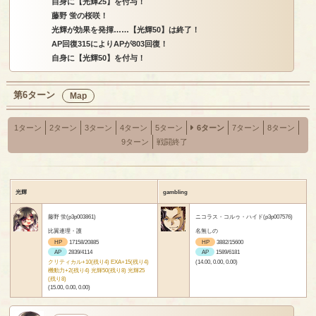
自身に【光輝25】を付与！
藤野 蛍の桜咲！
光輝が効果を発揮……【光輝50】は終了！
AP回復315によりAPが803回復！
自身に【光輝50】を付与！
第6ターン
Map
1ターン
2ターン
3ターン
4ターン
5ターン
6ターン
7ターン
8ターン
9ターン
戦闘終了
光輝
gambling
藤野 蛍(p3p003861)
ニコラス・コルゥ・ハイド(p3p007576)
比翼連理・護
名無しの
HP
17158/20885
HP
3882/15600
AP
2839/4114
AP
1589/6181
クリティカル+10(残り4) EXA+15(残り4)
(14.00, 0.00, 0.00)
機動力+2(残り4) 光輝50(残り8) 光輝25
(残り8)
(15.00, 0.00, 0.00)