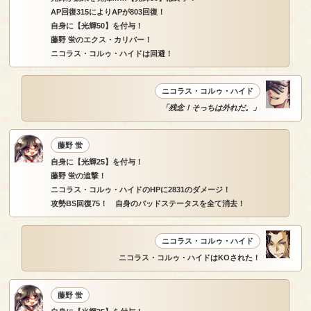
AP回復315によりAPが803回復！
自身に【光輝50】を付与！
藤野 蛍のエクス・カリバー！
ニコラス・コルゥ・ハイドは回避！
ニコラス・コルゥ・ハイド
「残念！そっちは外れだ。」
藤野 蛍
自身に【光輝25】を付与！
藤野 蛍の追撃！
ニコラス・コルゥ・ハイドのHPに2831のダメージ！
攻勢BS回復75！ 自身のバッドステータスを全て消去！
ニコラス・コルゥ・ハイド
ニコラス・コルゥ・ハイドはKOされた！
藤野 蛍