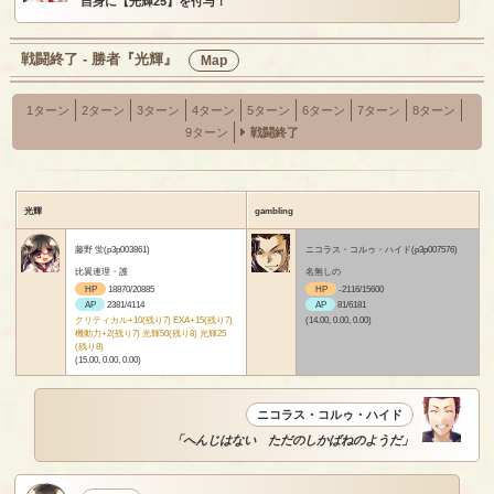
自身に【光輝25】を付与！
戦闘終了 - 勝者『光輝』
Map
1ターン
2ターン
3ターン
4ターン
5ターン
6ターン
7ターン
8ターン
9ターン
戦闘終了
光輝
gambling
藤野 蛍(p3p003861)
ニコラス・コルゥ・ハイド(p3p007576)
比翼連理・護
名無しの
HP
18870/20885
HP
-2116/15600
AP
2381/4114
AP
81/6181
クリティカル+10(残り7) EXA+15(残り7)
(14.00, 0.00, 0.00)
機動力+2(残り7) 光輝50(残り8) 光輝25
(残り8)
(15.00, 0.00, 0.00)
ニコラス・コルゥ・ハイド
「へんじはない ただのしかばねのようだ」