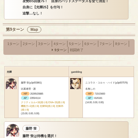
攻勢BS回復75！ 自身のバッドステータスを全て消去！
自身に【光輝25】を付与！
追撃…なし！
第9ターン
Map
1ターン
2ターン
3ターン
4ターン
5ターン
6ターン
7ターン
8ターン
9ターン
戦闘終了
光輝
gambling
藤野 蛍(p3p003861)
ニコラス・コルゥ・ハイド(p3p007576)
比翼連理・護
名無しの
HP
20295/20885
HP
715/15600
AP
2355/4114
AP
81/6181
クリティカル+10(残り8) EXA+15(残り8)
(14.00, 0.00, 0.00)
機動力+2(残り8) 光輝50(残り8) 光輝25
(残り8)
(15.00, 0.00, 0.00)
藤野 蛍
藤野 蛍は待機を選択！