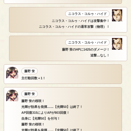
ニコラス・コルゥ・ハイド
ニコラス・コルゥ・ハイドは攻撃集中！
ニコラス・コルゥ・ハイドの通常攻撃（物理）！
ニコラス・コルゥ・ハイド
藤野 蛍のHPに1425のダメージ！
追撃…なし！
藤野 蛍
主行動回数＋1！
藤野 蛍
藤野 蛍の桜咲！
光輝が効果を発揮……【光輝50】は終了！
AP回復315によりAPが803回復！
自身に【光輝50】を付与！
藤野 蛍の桜咲！
光輝が効果を発揮……【光輝50】は終了！