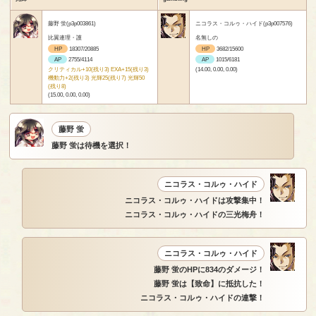
藤野 蛍(p3p003861)
ニコラス・コルゥ・ハイド(p3p007576)
比翼連理・護
名無しの
HP
18307/20885
HP
3682/15600
AP
2755/4114
AP
1015/6181
クリティカル+10(残り3) EXA+15(残り3)
(14.00, 0.00, 0.00)
機動力+2(残り3) 光輝25(残り7) 光輝50
(残り8)
(15.00, 0.00, 0.00)
藤野 蛍
藤野 蛍は待機を選択！
ニコラス・コルゥ・ハイド
ニコラス・コルゥ・ハイドは攻撃集中！
ニコラス・コルゥ・ハイドの三光梅舟！
ニコラス・コルゥ・ハイド
藤野 蛍のHPに834のダメージ！
藤野 蛍は【致命】に抵抗した！
ニコラス・コルゥ・ハイドの連撃！