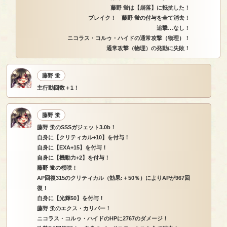
藤野 蛍は【崩落】に抵抗した！
ブレイク！ 藤野 蛍の付与を全て消去！
追撃…なし！
ニコラス・コルゥ・ハイドの通常攻撃（物理）！
通常攻撃（物理）の発動に失敗！
藤野 蛍
主行動回数＋1！
藤野 蛍
藤野 蛍のSSSガジェット3.0b！
自身に【クリティカル+10】を付与！
自身に【EXA+15】を付与！
自身に【機動力+2】を付与！
藤野 蛍の桜咲！
AP回復315のクリティカル（効果:＋50％）によりAPが967回
復！
自身に【光輝50】を付与！
藤野 蛍のエクス・カリバー！
ニコラス・コルゥ・ハイドのHPに2767のダメージ！