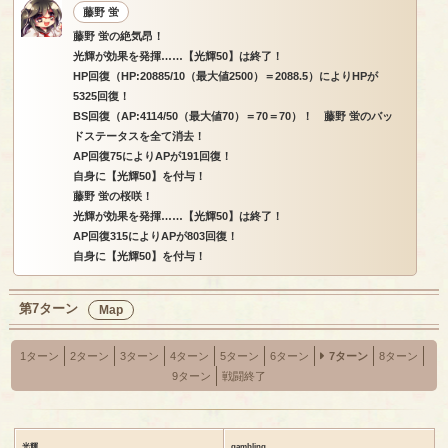
藤野 蛍
藤野 蛍の絶気昂！
光輝が効果を発揮……【光輝50】は終了！
HP回復（HP:20885/10（最大値2500）＝2088.5）によりHPが
5325回復！
BS回復（AP:4114/50（最大値70）＝70＝70）！ 藤野 蛍のバッ
ドステータスを全て消去！
AP回復75によりAPが191回復！
自身に【光輝50】を付与！
藤野 蛍の桜咲！
光輝が効果を発揮……【光輝50】は終了！
AP回復315によりAPが803回復！
自身に【光輝50】を付与！
第7ターン
Map
1ターン
2ターン
3ターン
4ターン
5ターン
6ターン
7ターン
8ターン
9ターン
戦闘終了
光輝
gambling