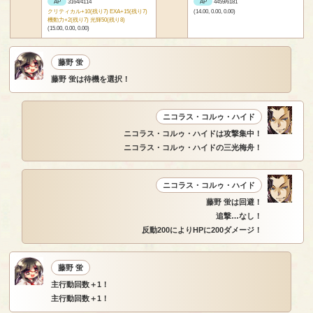
AP
3164/4114
AP
4459/6181
クリティカル+10(残り7) EXA+15(残り7)
(14.00, 0.00, 0.00)
機動力+2(残り7) 光輝50(残り8)
(15.00, 0.00, 0.00)
藤野 蛍
藤野 蛍は待機を選択！
ニコラス・コルゥ・ハイド
ニコラス・コルゥ・ハイドは攻撃集中！
ニコラス・コルゥ・ハイドの三光梅舟！
ニコラス・コルゥ・ハイド
藤野 蛍は回避！
追撃…なし！
反動200によりHPに200ダメージ！
藤野 蛍
主行動回数＋1！
主行動回数＋1！