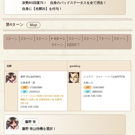
攻勢BS回復75！ 自身のバッドステータスを全て消去！
自身に【光輝25】を付与！
第4ターン
Map
1ターン
2ターン
3ターン
4ターン
5ターン
6ターン
7ターン
8ターン
9ターン
戦闘終了
光輝
gambling
藤野 蛍(p3p003861)
ニコラス・コルゥ・ハイド(p3p007576)
比翼連理・護
名無しの
HP
17158/20885
HP
7106/15600
AP
2410/4114
AP
3885/6181
クリティカル+10(残り6) EXA+15(残り6)
(14.00, 0.00, 0.00)
機動力+2(残り6) 光輝50(残り8) 光輝25
(残り8)
(15.00, 0.00, 0.00)
藤野 蛍
藤野 蛍は待機を選択！