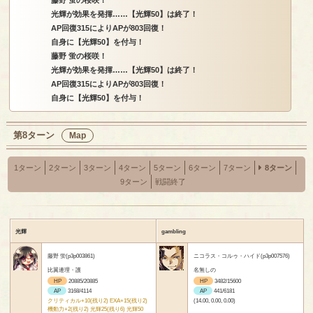
藤野 蛍の桜咲！
光輝が効果を発揮……【光輝50】は終了！
AP回復315によりAPが803回復！
自身に【光輝50】を付与！
藤野 蛍の桜咲！
光輝が効果を発揮……【光輝50】は終了！
AP回復315によりAPが803回復！
自身に【光輝50】を付与！
第8ターン
Map
1ターン
2ターン
3ターン
4ターン
5ターン
6ターン
7ターン
8ターン
9ターン
戦闘終了
光輝
gambling
藤野 蛍(p3p003861)
ニコラス・コルゥ・ハイド(p3p007576)
比翼連理・護
名無しの
HP
20885/20885
HP
3482/15600
AP
3168/4114
AP
441/6181
クリティカル+10(残り2) EXA+15(残り2)
(14.00, 0.00, 0.00)
機動力+2(残り2) 光輝25(残り6) 光輝50