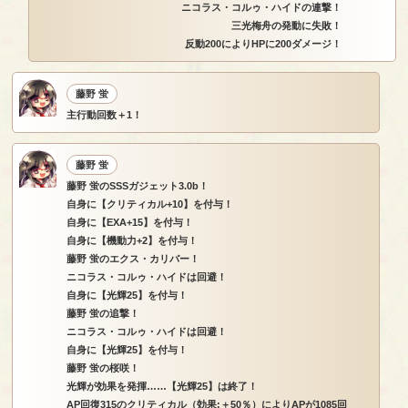
ニコラス・コルゥ・ハイドの連撃！
三光梅舟の発動に失敗！
反動200によりHPに200ダメージ！
藤野 蛍
主行動回数＋1！
藤野 蛍
藤野 蛍のSSSガジェット3.0b！
自身に【クリティカル+10】を付与！
自身に【EXA+15】を付与！
自身に【機動力+2】を付与！
藤野 蛍のエクス・カリバー！
ニコラス・コルゥ・ハイドは回避！
自身に【光輝25】を付与！
藤野 蛍の追撃！
ニコラス・コルゥ・ハイドは回避！
自身に【光輝25】を付与！
藤野 蛍の桜咲！
光輝が効果を発揮……【光輝25】は終了！
AP回復315のクリティカル（効果:＋50％）によりAPが1085回