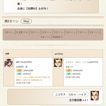
復！
自身に【光輝50】を付与！
第2ターン
Map
1ターン
2ターン
3ターン
4ターン
5ターン
6ターン
7ターン
8ターン
9ターン
戦闘終了
光輝
gambling
藤野 蛍(p3p003861)
ニコラス・コルゥ・ハイド(p3p007576)
比翼連理・護
名無しの
HP
15994/20885
HP
15400/15600
AP
3419/4114
AP
5607/6181
クリティカル+10(残り8) EXA+15(残り8)
(14.00, 0.00, 0.00)
機動力+2(残り8) 光輝50(残り8)
(15.00, 0.00, 0.00)
ニコラス・コルゥ・ハイド
主行動回数＋1！