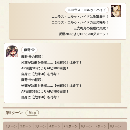
ニコラス・コルゥ・ハイド
ニコラス・コルゥ・ハイドは攻撃集中！
ニコラス・コルゥ・ハイドの三光梅舟！
三光梅舟の発動に失敗！
反動200によりHPに200ダメージ！
藤野 蛍
藤野 蛍の桜咲！
光輝が効果を発揮……【光輝50】は終了！
AP回復315によりAPが803回復！
自身に【光輝50】を付与！
藤野 蛍の桜咲！
光輝が効果を発揮……【光輝50】は終了！
AP回復315によりAPが803回復！
自身に【光輝50】を付与！
第5ターン
Map
1ターン
2ターン
3ターン
4ターン
5ターン
6ターン
7ターン
8ターン