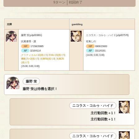
9ターン
戦闘終了
光輝
gambling
藤野 蛍(p3p003861)
ニコラス・コルゥ・ハイド(p3p007576)
比翼連理・護
名無しの
HP
17158/20885
HP
6906/15600
AP
3216/4114
AP
3311/6181
クリティカル+10(残り5) EXA+15(残り5)
(14.00, 0.00, 0.00)
機動力+2(残り5) 光輝50(残り8) 光輝25
(残り7)
(15.00, 0.00, 0.00)
藤野 蛍
藤野 蛍は待機を選択！
ニコラス・コルゥ・ハイド
主行動回数＋1！
主行動回数＋1！
ニコラス・コルゥ・ハイド