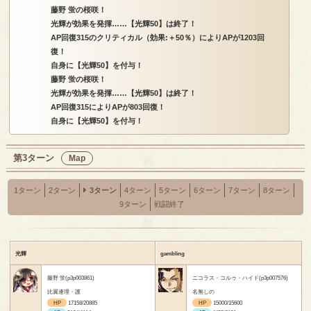
藤野 蛍の桜咲！
光輝が効果を発揮……【光輝50】は終了！
AP回復315のクリティカル（効果:＋50％）によりAPが1203回
復！
自身に【光輝50】を付与！
藤野 蛍の桜咲！
光輝が効果を発揮……【光輝50】は終了！
AP回復315によりAPが803回復！
自身に【光輝50】を付与！
第3ターン
Map
1ターン
2ターン
3ターン
4ターン
5ターン
6ターン
7ターン
8ターン
9ターン
戦闘終了
光輝
gambling
藤野 蛍(p3p003861)
ニコラス・コルゥ・ハイド(p3p007576)
比翼連理・護
名無しの
HP
17158/20885
HP
15000/15600