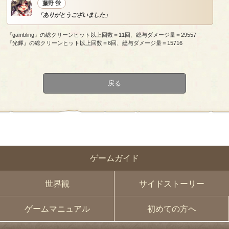
藤野 蛍
「ありがとうございました」
『gambling』の総クリーンヒット以上回数＝11回、総与ダメージ量＝29557
『光輝』の総クリーンヒット以上回数＝6回、総与ダメージ量＝15716
戻る
ゲームガイド
世界観
サイドストーリー
ゲームマニュアル
初めての方へ