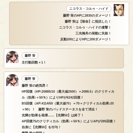
ニコラス・コルゥ・ハイド
藤野 蛍のHPに2830のダメージ！
藤野 蛍は【致命】に抵抗した！
ニコラス・コルゥ・ハイドの連撃！
三光梅舟の発動に失敗！
反動200によりHPに200ダメージ！
藤野 蛍
主行動回数＋1！
藤野 蛍
藤野 蛍の絶気昂！
HP回復（HP:20885/10（最大値2500）＝2088.5）のクリティカ
ル（効果:＋50％）によりHPが6242回復！
BS回復（AP:4114/50（最大値70）＝70＋クリティカル効果:20
＝90）！ 藤野 蛍のバッドステータスを全て消去！
光輝が効果を発揮……【光輝50】は終了！
AP回復75のクリティカル（効果:＋50％）によりAPが285回復！
自身に【光輝50】を付与！