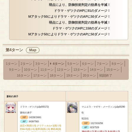
弱点により、防御技術判定の効果を半減！
ドラマ・ゲツクのHPに91のダメージ！
Mアタック50によりドラマ・ゲツクのAPに50ダメージ！
弱点により、防御技術判定の効果を半減！
ドラマ・ゲツクのHPに158のダメージ！
Mアタック50によりドラマ・ゲツクのAPに50ダメージ！
第4ターン
Map
1ターン
2ターン
3ターン
4ターン
5ターン
6ターン
7ターン
8ターン
9ターン
10ターン
11ターン
12ターン
13ターン
14ターン
15ターン
16ターン
17ターン
18ターン
19ターン
20ターン
戦闘終了
蒼剣の弟子
ドラマ・ゲツク(p3p000172)
マニエラ・マギサ・メーヴィン(p3p00290
蒼剣の弟子
6)
HP
14228/15661
戦支柱
AP
3428/7583
HP
13173/16258
反応+30(残り6) クリティカル+1(残り6)
AP
823/7529
EXA+5(残り6) 能率20(残り6) 摩耗40(残
凍結(残り2) 怒り(残り3) 失血(残り3)