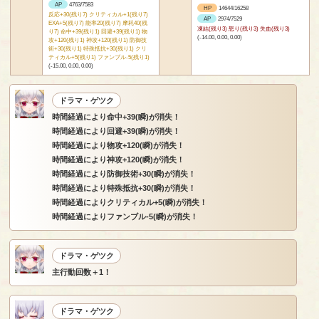
AP
4763/7583
HP
14644/16258
反応+30(残り7) クリティカル+1(残り7)
AP
2974/7529
EXA+5(残り7) 能率20(残り7) 摩耗40(残
凍結(残り3) 怒り(残り3) 失血(残り3)
り7) 命中+39(残り1) 回避+39(残り1) 物
(-14.00, 0.00, 0.00)
攻+120(残り1) 神攻+120(残り1) 防御技
術+30(残り1) 特殊抵抗+30(残り1) クリ
ティカル+5(残り1) ファンブル-5(残り1)
(-15.00, 0.00, 0.00)
ドラマ・ゲツク
時間経過により命中+39(瞬)が消失！
時間経過により回避+39(瞬)が消失！
時間経過により物攻+120(瞬)が消失！
時間経過により神攻+120(瞬)が消失！
時間経過により防御技術+30(瞬)が消失！
時間経過により特殊抵抗+30(瞬)が消失！
時間経過によりクリティカル+5(瞬)が消失！
時間経過によりファンブル-5(瞬)が消失！
ドラマ・ゲツク
主行動回数＋1！
ドラマ・ゲツク