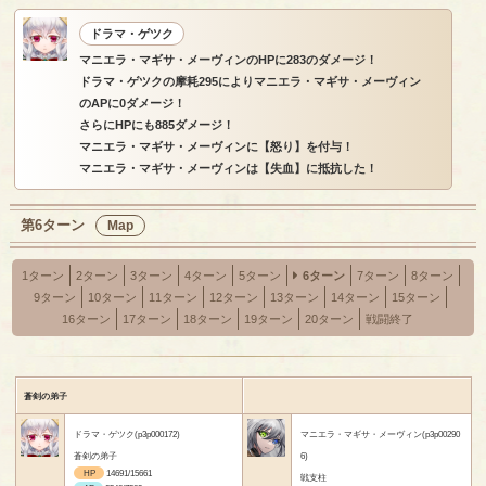
ドラマ・ゲツク
マニエラ・マギサ・メーヴィンのHPに283のダメージ！
ドラマ・ゲツクの摩耗295によりマニエラ・マギサ・メーヴィン
のAPに0ダメージ！
さらにHPにも885ダメージ！
マニエラ・マギサ・メーヴィンに【怒り】を付与！
マニエラ・マギサ・メーヴィンは【失血】に抵抗した！
第6ターン
Map
1ターン
2ターン
3ターン
4ターン
5ターン
6ターン
7ターン
8ターン
9ターン
10ターン
11ターン
12ターン
13ターン
14ターン
15ターン
16ターン
17ターン
18ターン
19ターン
20ターン
戦闘終了
蒼剣の弟子
ドラマ・ゲツク(p3p000172)
マニエラ・マギサ・メーヴィン(p3p00290
蒼剣の弟子
6)
HP
14691/15661
戦支柱