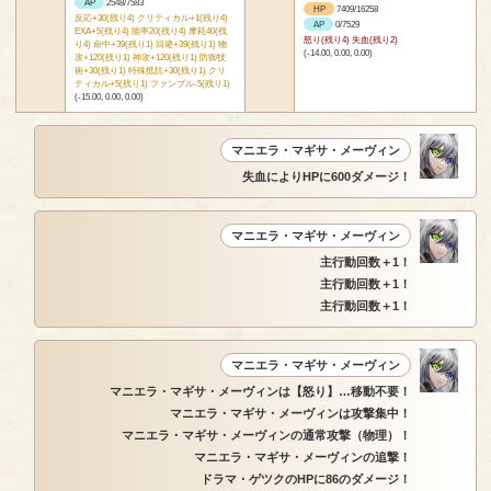
AP
2548/7583
HP
7409/16258
反応+30(残り4) クリティカル+1(残り4)
AP
0/7529
EXA+5(残り4) 能率20(残り4) 摩耗40(残
怒り(残り4) 失血(残り2)
り4) 命中+39(残り1) 回避+39(残り1) 物
(-14.00, 0.00, 0.00)
攻+120(残り1) 神攻+120(残り1) 防御技
術+30(残り1) 特殊抵抗+30(残り1) クリ
ティカル+5(残り1) ファンブル-5(残り1)
(-15.00, 0.00, 0.00)
マニエラ・マギサ・メーヴィン
失血によりHPに600ダメージ！
マニエラ・マギサ・メーヴィン
主行動回数＋1！
主行動回数＋1！
主行動回数＋1！
マニエラ・マギサ・メーヴィン
マニエラ・マギサ・メーヴィンは【怒り】…移動不要！
マニエラ・マギサ・メーヴィンは攻撃集中！
マニエラ・マギサ・メーヴィンの通常攻撃（物理）！
マニエラ・マギサ・メーヴィンの追撃！
ドラマ・ゲツクのHPに86のダメージ！