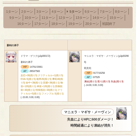
1ターン
2ターン
3ターン
4ターン
5ターン
6ターン
7ターン
8ターン
9ターン
10ターン
11ターン
12ターン
13ターン
14ターン
15ターン
16ターン
17ターン
18ターン
19ターン
20ターン
戦闘終了
蒼剣の弟子
ドラマ・ゲツク(p3p000172)
マニエラ・マギサ・メーヴィン(p3p00290
蒼剣の弟子
6)
HP
14791/15661
戦支柱
AP
2853/7583
HP
9177/16258
反応+30(残り5) クリティカル+1(残り5)
AP
0/7529
EXA+5(残り5) 能率20(残り5) 摩耗40(残
凍結(残り1) 怒り(残り3) 失血(残り3)
り5) 命中+39(残り1) 回避+39(残り1) 物
(-14.00, 0.00, 0.00)
攻+120(残り1) 神攻+120(残り1) 防御技
術+30(残り1) 特殊抵抗+30(残り1) クリ
ティカル+5(残り1) ファンブル-5(残り1)
(-15.00, 0.00, 0.00)
マニエラ・マギサ・メーヴィン
失血によりHPに600ダメージ！
時間経過により凍結が消失！