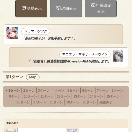
行動決定
簡易表示
詳細表示
表示
ドラマ・ゲツク
「蒼剣の弟子が、お相手致します！」
マニエラ・マギサ・メーヴィン
「（起動音）練達模擬戦闘VR.versionRMを開始します」
第1ターン
Map
1ターン
2ターン
3ターン
4ターン
5ターン
6ターン
7ターン
8ターン
9ターン
10ターン
11ターン
12ターン
13ターン
14ターン
15ターン
16ターン
17ターン
18ターン
19ターン
20ターン
戦闘終了
蒼剣の弟子