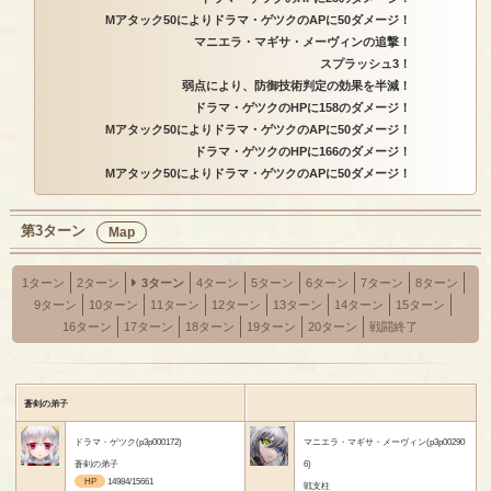
Mアタック50によりドラマ・ゲツクのAPに50ダメージ！
マニエラ・マギサ・メーヴィンの追撃！
スプラッシュ3！
弱点により、防御技術判定の効果を半減！
ドラマ・ゲツクのHPに158のダメージ！
Mアタック50によりドラマ・ゲツクのAPに50ダメージ！
ドラマ・ゲツクのHPに166のダメージ！
Mアタック50によりドラマ・ゲツクのAPに50ダメージ！
第3ターン
Map
1ターン
2ターン
3ターン
4ターン
5ターン
6ターン
7ターン
8ターン
9ターン
10ターン
11ターン
12ターン
13ターン
14ターン
15ターン
16ターン
17ターン
18ターン
19ターン
20ターン
戦闘終了
蒼剣の弟子
ドラマ・ゲツク(p3p000172)
マニエラ・マギサ・メーヴィン(p3p00290
蒼剣の弟子
6)
HP
14984/15661
戦支柱