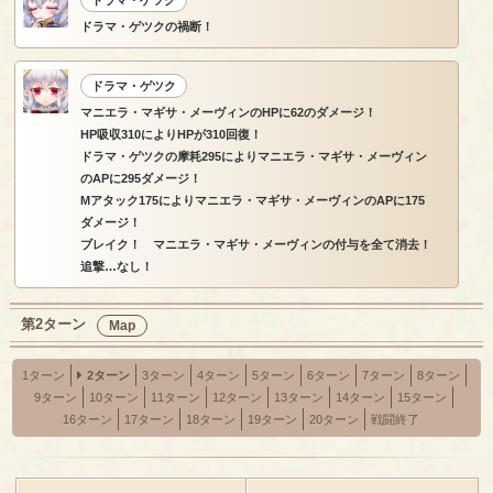
ドラマ・ゲツク
ドラマ・ゲツクの禍断！
ドラマ・ゲツク
マニエラ・マギサ・メーヴィンのHPに62のダメージ！
HP吸収310によりHPが310回復！
ドラマ・ゲツクの摩耗295によりマニエラ・マギサ・メーヴィン
のAPに295ダメージ！
Mアタック175によりマニエラ・マギサ・メーヴィンのAPに175
ダメージ！
ブレイク！ マニエラ・マギサ・メーヴィンの付与を全て消去！
追撃…なし！
第2ターン
Map
1ターン
2ターン
3ターン
4ターン
5ターン
6ターン
7ターン
8ターン
9ターン
10ターン
11ターン
12ターン
13ターン
14ターン
15ターン
16ターン
17ターン
18ターン
19ターン
20ターン
戦闘終了