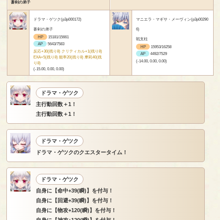
蒼剣の弟子
ドラマ・ゲツク(p3p000172)
マニエラ・マギサ・メーヴィン(p3p00290
蒼剣の弟子
6)
HP
15181/15661
戦支柱
AP
5643/7583
HP
15953/16258
反応+30(残り8) クリティカル+1(残り8)
AP
4492/7529
EXA+5(残り8) 能率20(残り8) 摩耗40(残
(-14.00, 0.00, 0.00)
り8)
(-15.00, 0.00, 0.00)
ドラマ・ゲツク
主行動回数＋1！
主行動回数＋1！
ドラマ・ゲツク
ドラマ・ゲツクのクエスタータイム！
ドラマ・ゲツク
自身に【命中+39(瞬)】を付与！
自身に【回避+39(瞬)】を付与！
自身に【物攻+120(瞬)】を付与！