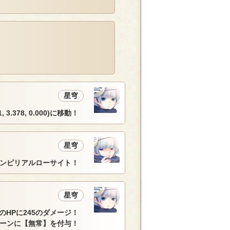
星穹
, 3.378, 0.000)に移動！
星穹
ンピリアルローサイト！
星穹
HPに245のダメージ！
ーンに【無常】を付与！