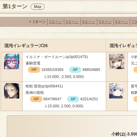
第1ターン
Map
1ターン
2ターン
3ターン
4ターン
5ターン
6ターン
7
混沌イレギュラーズ26
混沌イレギュラ
イルミナ・ガードルーン(p3p001475)
小鈴
蒼騎雷電
元
HP
18365/18365
AP
4885/4885
(-15.000, -2.500, 0.000)
蛇蛇 双弥(p3p008441)
星穹
医神の双蛇
桜
HP
6647/6647
AP
4201/4201
(-15.000, 2.500, 0.000)
小鈴は(-3.500