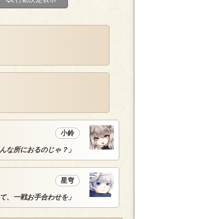
小鈴
んな所におるのじゃ？」
星穹
て、一戦お手合わせを」