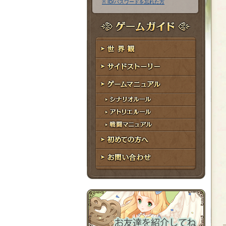
※ ID/パスワードを忘れた方
ア
ワ
ド
ー
レ
ド
ゲームガイド
ス
世界観
サイドストーリー
ゲームマニュアル
シナリオルール
アトリエルール
戦闘マニュアル
初めての方へ
お問い合わせ