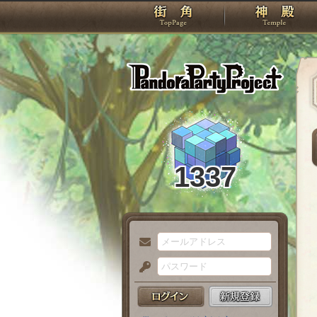
TOP
Pando
1337
メ
ー
パ
ル
ス