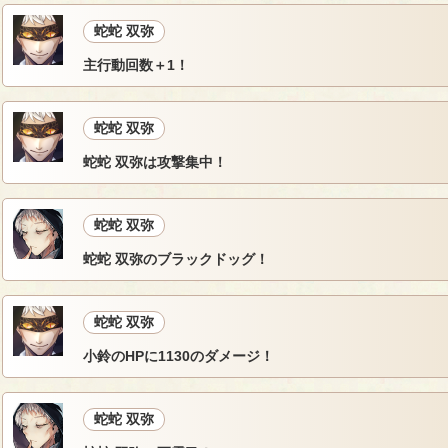
蛇蛇 双弥
主行動回数＋1！
蛇蛇 双弥
蛇蛇 双弥は攻撃集中！
蛇蛇 双弥
蛇蛇 双弥のブラックドッグ！
蛇蛇 双弥
小鈴のHPに1130のダメージ！
蛇蛇 双弥