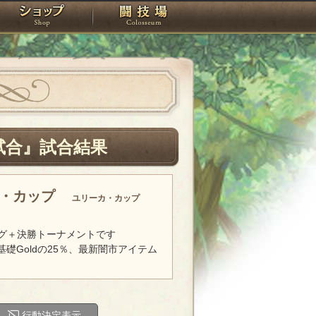
スタジオ
ショップ
闘技場
試合』試合結果
カ・カップ
ユリーカ・カップ
グ＋決勝トーナメントです
基礎Goldの25％、最新闇市アイテム
行動決定表示