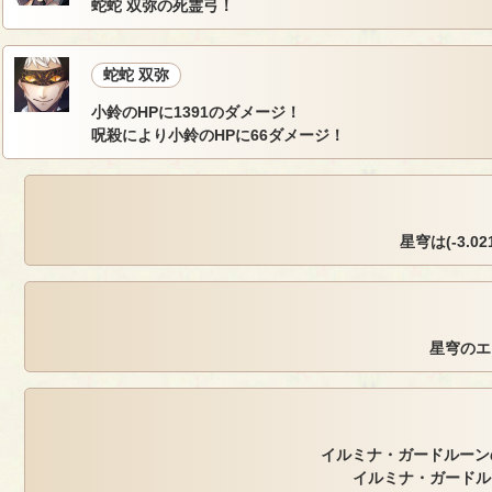
蛇蛇 双弥の死霊弓！
蛇蛇 双弥
小鈴のHPに1391のダメージ！
呪殺により小鈴のHPに66ダメージ！
星穹は(-3.021
星穹のエ
イルミナ・ガードルーンの
イルミナ・ガードル