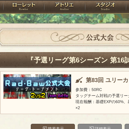
神殿
ローレット
アトリエ
raPartyProject
公式大会
『予選リーグ第6シーズン 第16
第83回 ユリー
参加費：50RC
タッグチーム対戦の予選リー
現在報酬：基礎EXPの60%、
×2
簡易表示
詳細表示