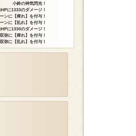
小鈴の神気閃光！
HPに1333のダメージ！
ーンに【痺れ】を付与！
ーンに【乱れ】を付与！
HPに1330のダメージ！
 双弥に【痺れ】を付与！
 双弥に【乱れ】を付与！