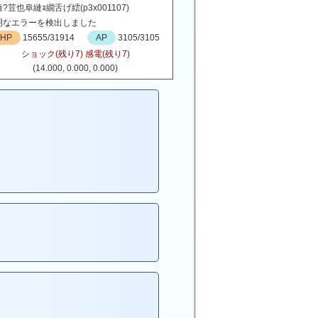
?荳也阜縺ｮ繝舌げ繧(p3x001107)
明なエラーを検出しました
HP
15655/31914
AP
3105/3105
ショック(残り7) 感電(残り7)
(14.000, 0.000, 0.000)