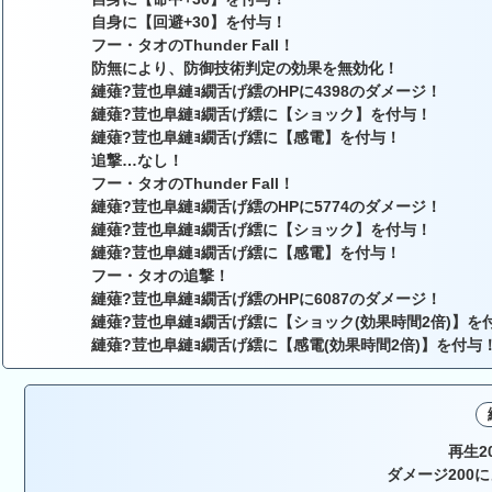
自身に【回避+30】を付与！
フー・タオのThunder Fall！
防無により、防御技術判定の効果を無効化！
縺薙?荳也阜縺ｮ繝舌げ繧のHPに4398のダメージ！
縺薙?荳也阜縺ｮ繝舌げ繧に【ショック】を付与！
縺薙?荳也阜縺ｮ繝舌げ繧に【感電】を付与！
追撃…なし！
フー・タオのThunder Fall！
縺薙?荳也阜縺ｮ繝舌げ繧のHPに5774のダメージ！
縺薙?荳也阜縺ｮ繝舌げ繧に【ショック】を付与！
縺薙?荳也阜縺ｮ繝舌げ繧に【感電】を付与！
フー・タオの追撃！
縺薙?荳也阜縺ｮ繝舌げ繧のHPに6087のダメージ！
縺薙?荳也阜縺ｮ繝舌げ繧に【ショック(効果時間2倍)】を
縺薙?荳也阜縺ｮ繝舌げ繧に【感電(効果時間2倍)】を付与
再生2
ダメージ200に