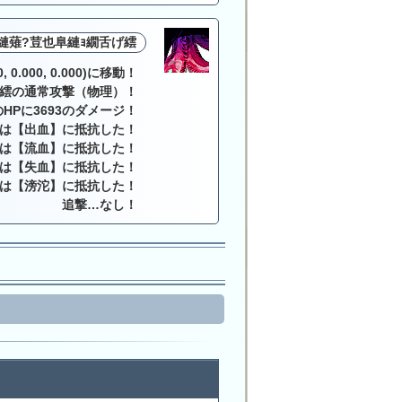
縺薙?荳也阜縺ｮ繝舌げ繧
0.000, 0.000)に移動！
げ繧の通常攻撃（物理）！
HPに3693のダメージ！
は【出血】に抵抗した！
は【流血】に抵抗した！
は【失血】に抵抗した！
は【滂沱】に抵抗した！
追撃…なし！