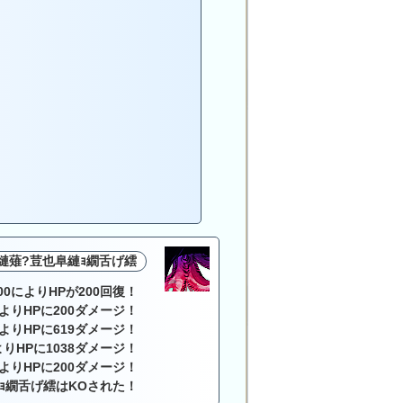
縺薙?荳也阜縺ｮ繝舌げ繧
00によりHPが200回復！
よりHPに200ダメージ！
よりHPに619ダメージ！
りHPに1038ダメージ！
よりHPに200ダメージ！
ｮ繝舌げ繧はKOされた！