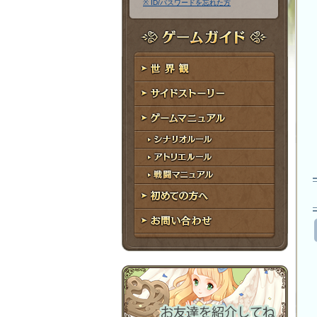
※ ID/パスワードを忘れた方
ア
ワ
ド
ー
レ
ド
ゲームガイド
ス
世界観
サイドストーリー
ゲームマニュアル
シナリオルール
アトリエルール
戦闘マニュアル
初めての方へ
お問い合わせ