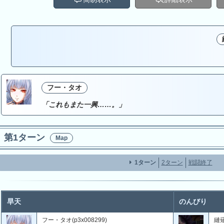
フー・タオ
「これもまた一興……。」
第1ターン
Map
1ターン
2ターン
戦闘終了
旱天
のんびり
フー・タオ(p3x008299)
縺薙