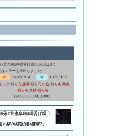
?荳也阜縺ｮ繝舌げ繧(p3x001107)
明なエラーを検出しました
HP
-648/31914
AP
3105/3105
ョック(残り7) 感電(残り7) 出血(残り4) 業炎
(残り4) 炎獄(残り4)
(14.000, 0.000, 0.000)
縺薙?荳也阜縺ｮ繝舌げ繧
溘ｈ縲√≠繧翫′縺ｨ縺峨?」