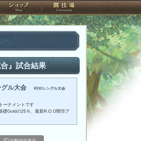
スタジオ
ショップ
闘技場
試合』試合結果
ングル大会
ROOシングル大会
トーナメントです
礎Goldの25％、最新R.O.O闇市ア
行動決定表示