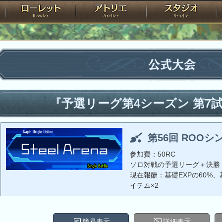
神殿
ローレット
アトリエ
raPartyProject
公式大会
『予選リーグ第4シーズン 第7
第56回 ROOシ
参加費：50RC
ソロ対戦の予選リーグ＋決勝
現在報酬：基礎EXPの60%、基
イテム×2
簡易表示
詳細表示