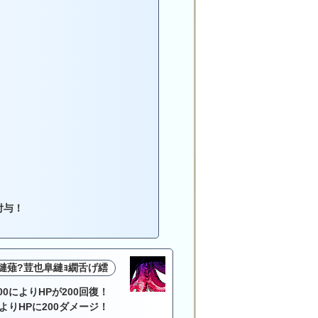
付与！
！
縺薙?荳也阜縺ｮ繝舌げ繧
00によりHPが200回復！
よりHPに200ダメージ！