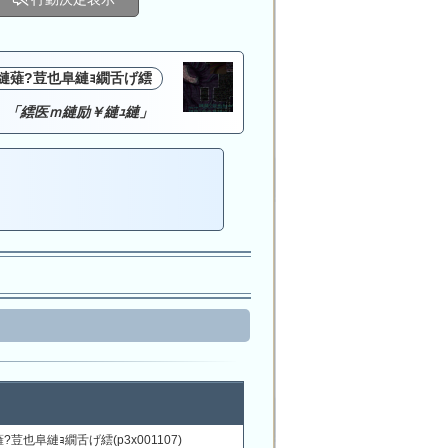
縺薙?荳也阜縺ｮ繝舌げ繧
「繧医ｍ縺励￥縺ｭ縺」
?荳也阜縺ｮ繝舌げ繧(p3x001107)