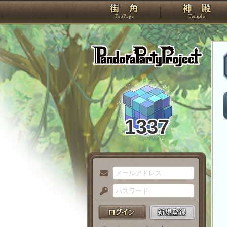
TOP
Pando
1337
メ
ー
パ
ル
ス