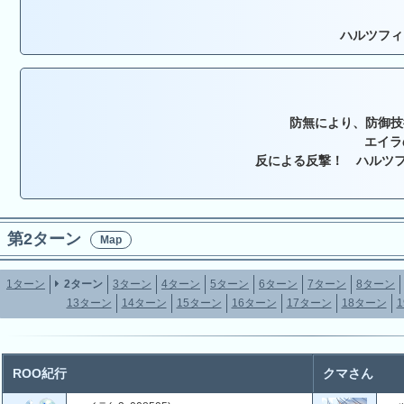
ハルツフィ
防無により、防御技
エイラ
反による反撃！ ハルツフ
第2ターン
Map
1ターン
2ターン
3ターン
4ターン
5ターン
6ターン
7ターン
8ターン
13ターン
14ターン
15ターン
16ターン
17ターン
18ターン
ROO紀行
クマさん