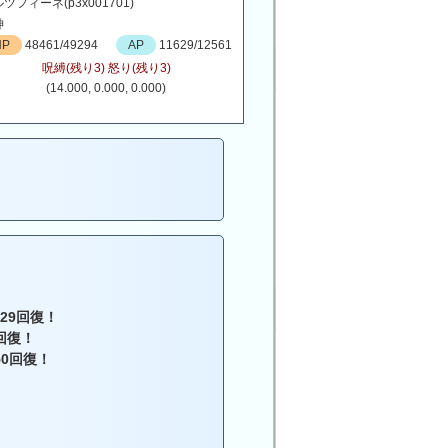
ツフィーネ(p3x001701)
神
HP
48461/49294
AP
11629/12561
呪縛(残り3) 怒り(残り3)
(14.000, 0.000, 0.000)
29回復！
回復！
50回復！