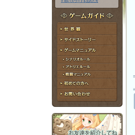
※ ID/パスワードを忘れた方
ア
ワ
ド
ー
レ
ド
ゲームガイド
ス
世界観
サイドストーリー
ゲームマニュアル
シナリオルール
アトリエルール
戦闘マニュアル
初めての方へ
お問い合わせ