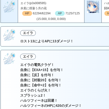
エイラ(p3x008595)
ハル
水底に揺蕩う月の花
闘
HP
62294/62294
AP
7125/7125
(15.000, 0.000, 0.000)
エイラ
ロスト13によりAPに13ダメージ！
エイラ
エイラの電気クラゲ！
自身に【EXA+15】を付与！
自身に【反】を付与！
自身に【封殺20】を付与！
自身に【命中+2】を付与！
エイラのくらげ火！
スプラッシュ2！
ハルツフィーネは回避！
ハルツフィーネのHPに420のダメージ！