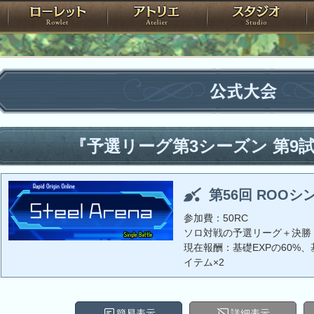
神殿
ローレット
アトリエ
raPartyProject
公式大会
『予選リーグ第3シーズン 第9
第56回 ROOシ
参加費：50RC
ソロ対戦の予選リーグ＋決勝
現在報酬：基礎EXPの60%、基
イテム×2
簡易表示
詳細表示