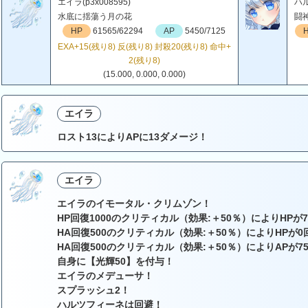
エイラ(p3x008595)
ハル
水底に揺蕩う月の花
闘
HP
61565/62294
AP
5450/7125
EXA+15(残り8) 反(残り8) 封殺20(残り8) 命中+
2(残り8)
(15.000, 0.000, 0.000)
エイラ
ロスト13によりAPに13ダメージ！
エイラ
エイラのイモータル・クリムゾン！
HP回復1000のクリティカル（効果:＋50％）によりHPが7
HA回復500のクリティカル（効果:＋50％）によりHPが0
HA回復500のクリティカル（効果:＋50％）によりAPが7
自身に【光輝50】を付与！
エイラのメデューサ！
スプラッシュ2！
ハルツフィーネは回避！