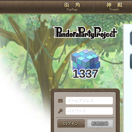
TOP
Pando
1337
メ
ー
パ
ル
ス