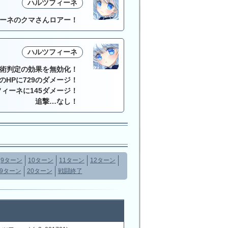
ハルツフィーネ
ーネのクマさんロアー！
ハルツフィーネ
術判定の効果を無効化！
のHPに729のダメージ！
ィーネに145ダメージ！
追撃…なし！
9ターン
10ターン
11ターン
12ターン
19ターン
20ターン
戦闘終了