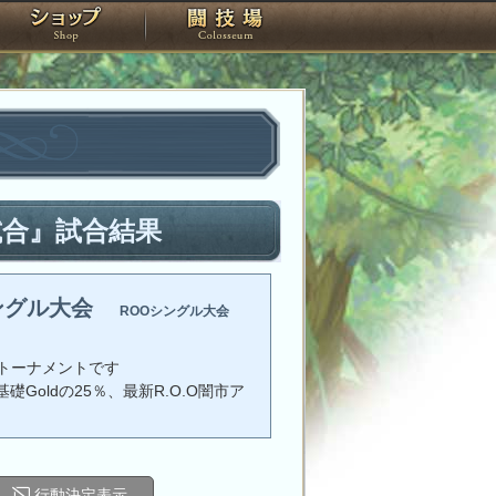
スタジオ
ショップ
闘技場
試合』試合結果
ングル大会
ROOシングル大会
トーナメントです
礎Goldの25％、最新R.O.O闇市ア
行動決定表示