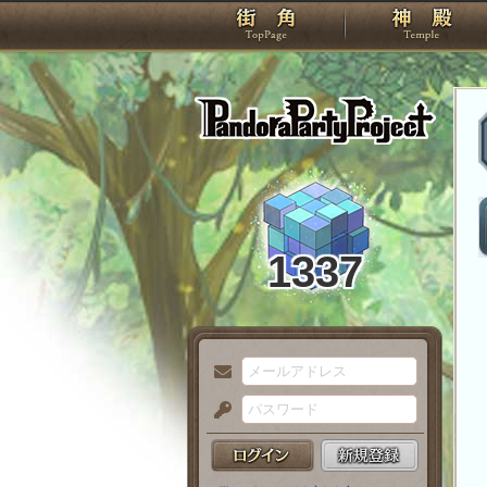
TOP
Pando
1337
メ
ー
パ
ル
ス