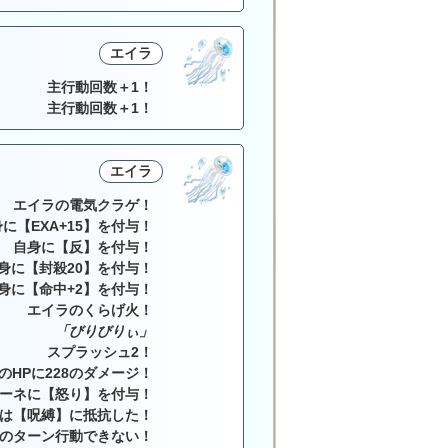
エイラ
主行動回数＋1！
主行動回数＋1！
エイラ
エイラの電気クラゲ！
に【EXA+15】を付与！
自身に【反】を付与！
身に【封殺20】を付与！
身に【命中+2】を付与！
エイラのくらげ火！
「びりびりぃ」
スプラッシュ2！
のHPに228のダメージ！
ーネに【怒り】を付与！
は【呪縛】に抵抗した！
のターン行動できない！