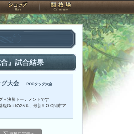
スタジオ
ショップ
闘技場
試合』試合結果
ッグ大会
ROOタッグ大会
グ＋決勝トーナメントです
礎Goldの25％、最新R.O.O闇市ア
行動決定表示