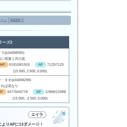
ターン
戦闘終了
ラーズ2
ラ(p3x008595)
底に揺蕩う月の花
HP
61910/61910
AP
7125/7125
(15.000, 2.500, 0.000)
・タオ(p3x008299)
すれば花なり
HP
44776/44776
AP
12989/12989
(15.000, -2.500, 0.000)
エイラ
によりAPに13ダメージ！