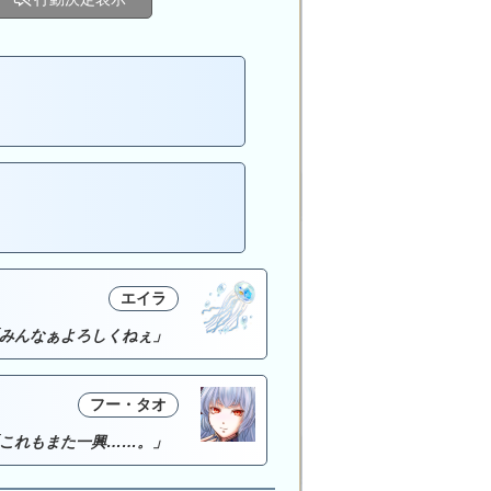
エイラ
みんなぁよろしくねぇ」
フー・タオ
これもまた一興……。」