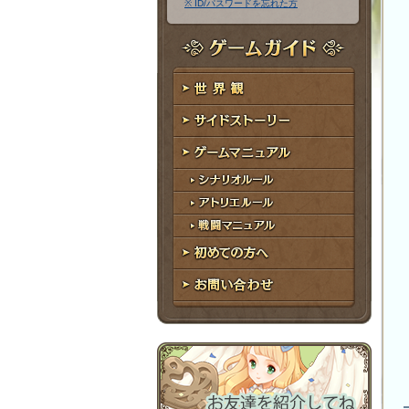
※ ID/パスワードを忘れた方
ア
ワ
ド
ー
レ
ド
ゲームガイド
ス
世界観
サイドストーリー
ゲームマニュアル
シナリオルール
アトリエルール
戦闘マニュアル
初めての方へ
お問い合わせ