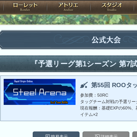
神殿
ローレット
アトリエ
raPartyProject
公式大会
『予選リーグ第1シーズン 第7
第55回 ROOタ
参加費：50RC
タッグチーム対戦の予選リー
現在報酬：基礎EXPの60%、基
イテム×2
簡易表示
詳細表示