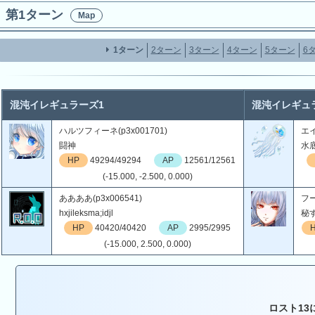
第1ターン
Map
1ターン
2ターン
3ターン
4ターン
5ターン
6
混沌イレギュラーズ1
混沌イレギュ
ハルツフィーネ(p3x001701)
エイ
闘神
水
HP
49294/49294
AP
12561/12561
(-15.000, -2.500, 0.000)
ああああ(p3x006541)
フー
hxjileksma;idjl
秘
HP
40420/40420
AP
2995/2995
(-15.000, 2.500, 0.000)
ロスト13