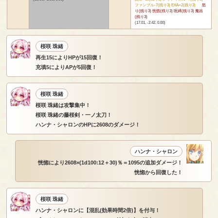
ファンブル-7(残り3) EXA+2(残り3)
怒
り(残り3) 恍惚(残り3) 呪縛(残り3) 魔凶
(残り3)
(17.01, -2.42, 0.00)
桜咲 珠緒
再生15によりHPが15回復！
充填5によりAPが5回復！
桜咲 珠緒
桜咲 珠緒は攻撃集中！
桜咲 珠緒の藤桜剣・一ノ太刀！
ハンナ・シャロンのHPに2608のダメージ！
ハンナ・シャロン
恍惚により2608×(1d100:12＋30)％＝1095の追加ダメージ！
恍惚から回復した！
桜咲 珠緒
ハンナ・シャロンに【混乱(効果時間2倍)】を付与！