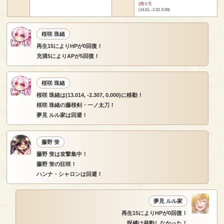
(残り7)
(14.01, -2.33, 0.00)
桜咲 珠緒
再生15によりHPが0回復！
充填5によりAPが5回復！
桜咲 珠緒
桜咲 珠緒は(13.014, -2.307, 0.000)に移動！
桜咲 珠緒の藤桜剣・一ノ太刀！
夢見 ルル家は回避！
藤野 蛍
藤野 蛍は攻撃集中！
藤野 蛍の狂咲！
ハンナ・シャロンは回避！
夢見 ルル家
再生15によりHPが0回復！
呪縛は発動しなかった！