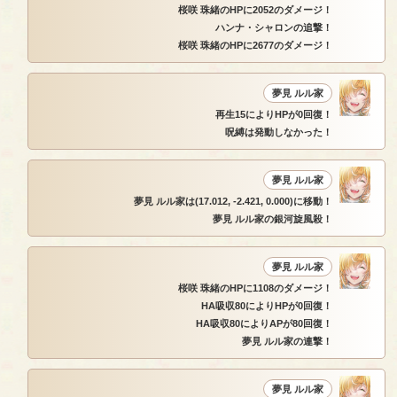
桜咲 珠緒のHPに2052のダメージ！
ハンナ・シャロンの追撃！
桜咲 珠緒のHPに2677のダメージ！
夢見 ルル家
再生15によりHPが0回復！
呪縛は発動しなかった！
夢見 ルル家
夢見 ルル家は(17.012, -2.421, 0.000)に移動！
夢見 ルル家の銀河旋風殺！
夢見 ルル家
桜咲 珠緒のHPに1108のダメージ！
HA吸収80によりHPが0回復！
HA吸収80によりAPが80回復！
夢見 ルル家の連撃！
夢見 ルル家