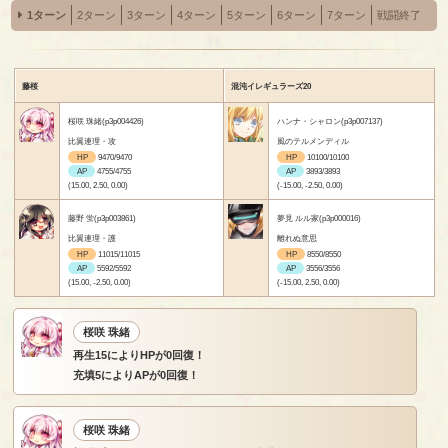
1ターン
2ターン
3ターン
4ターン
5ターン
6ターン
7ターン
戦闘終了
藤桜
混沌イレギュラーズ20
桜咲 珠緒(p3p004426)
ハンナ・シャロン(p3p007137)
比翼連理・攻
風のテルメンディル
HP
9470/9470
HP
10100/10100
AP
4755/4755
AP
3893/3893
(15.00, 2.50, 0.00)
(-15.00, -2.50, 0.00)
藤野 蛍(p3p003861)
夢見 ルル家(p3p000016)
比翼連理・護
離れぬ意思
HP
11015/11015
HP
8550/8550
AP
5592/5592
AP
3556/3556
(15.00, -2.50, 0.00)
(-15.00, 2.50, 0.00)
桜咲 珠緒
再生15によりHPが0回復！
充填5によりAPが0回復！
桜咲 珠緒