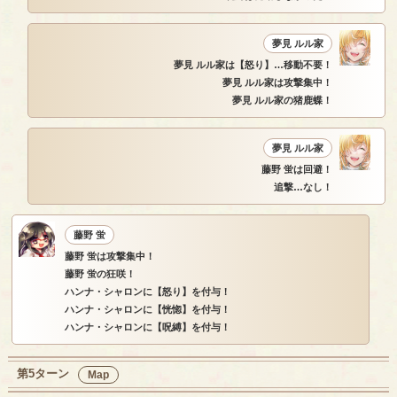
夢見 ルル家
夢見 ルル家は【怒り】…移動不要！
夢見 ルル家は攻撃集中！
夢見 ルル家の猪鹿蝶！
夢見 ルル家
藤野 蛍は回避！
追撃…なし！
藤野 蛍
藤野 蛍は攻撃集中！
藤野 蛍の狂咲！
ハンナ・シャロンに【怒り】を付与！
ハンナ・シャロンに【恍惚】を付与！
ハンナ・シャロンに【呪縛】を付与！
第5ターン
Map