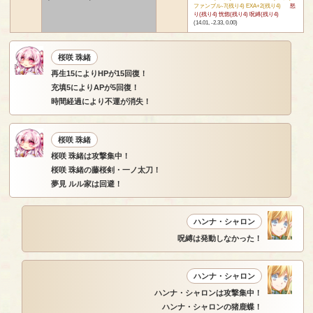
ファンブル-7(残り4) EXA+2(残り4)
怒
り(残り4) 恍惚(残り4) 呪縛(残り4)
(14.01, -2.33, 0.00)
桜咲 珠緒
再生15によりHPが15回復！
充填5によりAPが5回復！
時間経過により不運が消失！
桜咲 珠緒
桜咲 珠緒は攻撃集中！
桜咲 珠緒の藤桜剣・一ノ太刀！
夢見 ルル家は回避！
ハンナ・シャロン
呪縛は発動しなかった！
ハンナ・シャロン
ハンナ・シャロンは攻撃集中！
ハンナ・シャロンの猪鹿蝶！