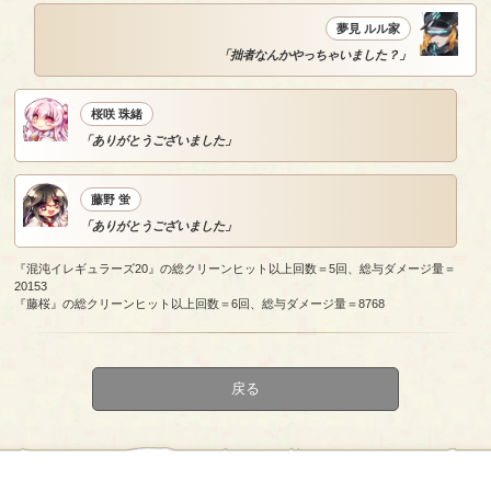
夢見 ルル家
「拙者なんかやっちゃいました？」
桜咲 珠緒
「ありがとうございました」
藤野 蛍
「ありがとうございました」
『混沌イレギュラーズ20』の総クリーンヒット以上回数＝5回、総与ダメージ量＝
20153
『藤桜』の総クリーンヒット以上回数＝6回、総与ダメージ量＝8768
戻る