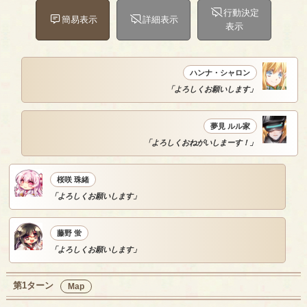
行動決定
簡易表示
詳細表示
表示
ハンナ・シャロン
「よろしくお願いします」
夢見 ルル家
「よろしくおねがいしまーす！」
桜咲 珠緒
「よろしくお願いします」
藤野 蛍
「よろしくお願いします」
第1ターン
Map