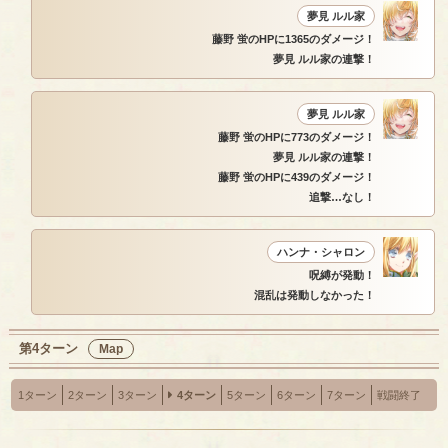
夢見 ルル家
藤野 蛍のHPに1365のダメージ！
夢見 ルル家の連撃！
夢見 ルル家
藤野 蛍のHPに773のダメージ！
夢見 ルル家の連撃！
藤野 蛍のHPに439のダメージ！
追撃…なし！
ハンナ・シャロン
呪縛が発動！
混乱は発動しなかった！
第4ターン
Map
1ターン
2ターン
3ターン
4ターン
5ターン
6ターン
7ターン
戦闘終了