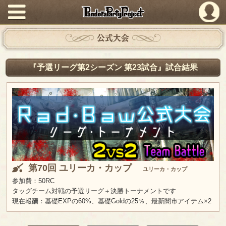
PandoraPartyProject
公式大会
『予選リーグ第2シーズン 第23試合』試合結果
第70回 ユリーカ・カップ
ユリーカ・カップ
参加費：50RC
タッグチーム対戦の予選リーグ＋決勝トーナメントです
現在報酬：基礎EXPの60%、基礎Goldの25％、最新闇市アイテム×2