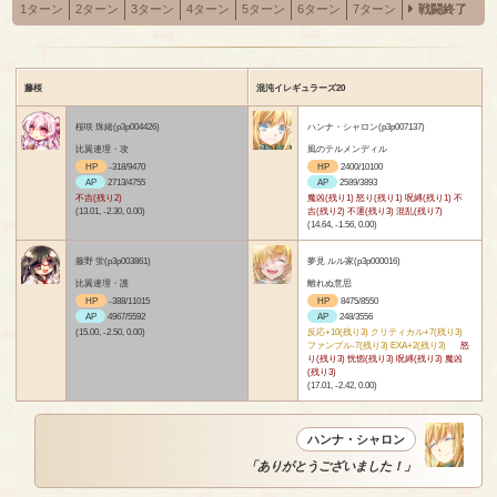
1ターン
2ターン
3ターン
4ターン
5ターン
6ターン
7ターン
戦闘終了
藤桜
混沌イレギュラーズ20
桜咲 珠緒(p3p004426)
ハンナ・シャロン(p3p007137)
比翼連理・攻
風のテルメンディル
HP
-318/9470
HP
2400/10100
AP
2713/4755
AP
2589/3893
不吉(残り2)
魔凶(残り1) 怒り(残り1) 呪縛(残り1) 不
(13.01, -2.30, 0.00)
吉(残り2) 不運(残り3) 混乱(残り7)
(14.64, -1.56, 0.00)
藤野 蛍(p3p003861)
夢見 ルル家(p3p000016)
比翼連理・護
離れぬ意思
HP
-388/11015
HP
8475/8550
AP
4967/5592
AP
248/3556
(15.00, -2.50, 0.00)
反応+10(残り3) クリティカル+7(残り3)
ファンブル-7(残り3) EXA+2(残り3)
怒
り(残り3) 恍惚(残り3) 呪縛(残り3) 魔凶
(残り3)
(17.01, -2.42, 0.00)
ハンナ・シャロン
「ありがとうございました！」