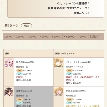
ハンナ・シャロンの猪鹿蝶！
桜咲 珠緒のHPに2913のダメージ！
追撃…なし！
第6ターン
Map
1ターン
2ターン
3ターン
4ターン
5ターン
6ターン
7ターン
戦闘終了
藤桜
混沌イレギュラーズ20
桜咲 珠緒(p3p004426)
ハンナ・シャロン(p3p007137)
比翼連理・攻
風のテルメンディル
HP
6557/9470
HP
6103/10100
AP
3295/4755
AP
2915/3893
不運(残り1)
魔凶(残り3) 怒り(残り3) 恍惚(残り3) 呪
(13.01, -2.30, 0.00)
縛(残り3)
(14.64, -1.56, 0.00)
藤野 蛍(p3p003861)
夢見 ルル家(p3p000016)
比翼連理・護
離れぬ意思
HP
-388/11015
HP
8550/8550
AP
4967/5592
AP
168/3556
(15.00, -2.50, 0.00)
反応+10(残り4) クリティカル+7(残り4)