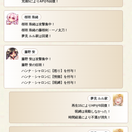
充填5によりAPが5回復！
桜咲 珠緒
桜咲 珠緒は攻撃集中！
桜咲 珠緒の藤桜剣・一ノ太刀！
夢見 ルル家は回避！
藤野 蛍
藤野 蛍は攻撃集中！
藤野 蛍の狂咲！
ハンナ・シャロンに【怒り】を付与！
ハンナ・シャロンに【恍惚】を付与！
ハンナ・シャロンに【呪縛】を付与！
夢見 ルル家
再生15によりHPが0回復！
呪縛は発動しなかった！
時間経過により不運が消失！