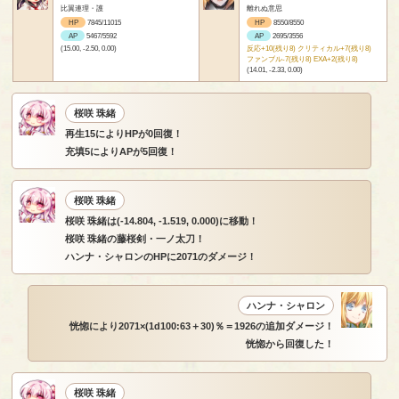
比翼連理・護
離れぬ意思
HP
7845/11015
HP
8550/8550
AP
5467/5592
AP
2695/3556
(15.00, -2.50, 0.00)
反応+10(残り8) クリティカル+7(残り8)
ファンブル-7(残り8) EXA+2(残り8)
(14.01, -2.33, 0.00)
桜咲 珠緒
再生15によりHPが0回復！
充填5によりAPが5回復！
桜咲 珠緒
桜咲 珠緒は(-14.804, -1.519, 0.000)に移動！
桜咲 珠緒の藤桜剣・一ノ太刀！
ハンナ・シャロンのHPに2071のダメージ！
ハンナ・シャロン
恍惚により2071×(1d100:63＋30)％＝1926の追加ダメージ！
恍惚から回復した！
桜咲 珠緒