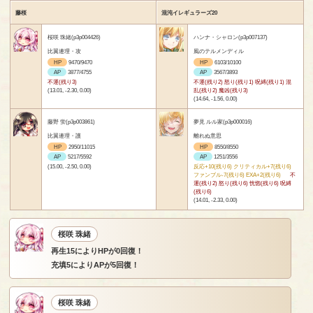
藤桜
混沌イレギュラーズ20
桜咲 珠緒(p3p004426)
ハンナ・シャロン(p3p007137)
比翼連理・攻
風のテルメンディル
HP
9470/9470
HP
6103/10100
AP
3877/4755
AP
3567/3893
不運(残り3)
不運(残り2) 怒り(残り1) 呪縛(残り1) 混
(13.01, -2.30, 0.00)
乱(残り2) 魔凶(残り3)
(14.64, -1.56, 0.00)
藤野 蛍(p3p003861)
夢見 ルル家(p3p000016)
比翼連理・護
離れぬ意思
HP
2950/11015
HP
8550/8550
AP
5217/5592
AP
1251/3556
(15.00, -2.50, 0.00)
反応+10(残り6) クリティカル+7(残り6)
ファンブル-7(残り6) EXA+2(残り6)
不
運(残り2) 怒り(残り6) 恍惚(残り6) 呪縛
(残り6)
(14.01, -2.33, 0.00)
桜咲 珠緒
再生15によりHPが0回復！
充填5によりAPが5回復！
桜咲 珠緒