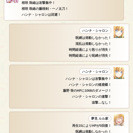
桜咲 珠緒は攻撃集中！
桜咲 珠緒の藤桜剣・一ノ太刀！
ハンナ・シャロンは回避！
ハンナ・シャロン
呪縛は発動しなかった！
混乱は発動しなかった！
時間経過により怒りが消失！
時間経過により呪縛が消失！
ハンナ・シャロン
ハンナ・シャロンは攻撃集中！
ハンナ・シャロンの猪鹿蝶！
藤野 蛍のHPに1068のダメージ！
ハンナ・シャロンの連撃！
追撃…なし！
夢見 ルル家
再生15によりHPが0回復！
呪縛は発動しなかった！