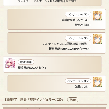
ブレイク！ ハンナ・シャロンの付与を全て消去！
ハンナ・シャロン
呪縛は発動しなかった！
混乱が発動！
ハンナ・シャロン
ハンナ・シャロンの通常攻撃（物理）！
桜咲 珠緒のHPに1068のダメージ！
桜咲 珠緒
桜咲 珠緒はKOされた！
ハンナ・シャロン
追撃…なし！
戦闘終了 - 勝者『混沌イレギュラーズ20』
Map