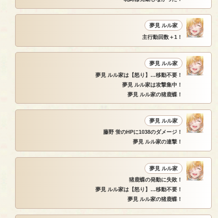
夢見 ルル家
主行動回数＋1！
夢見 ルル家
夢見 ルル家は【怒り】…移動不要！
夢見 ルル家は攻撃集中！
夢見 ルル家の猪鹿蝶！
夢見 ルル家
藤野 蛍のHPに1038のダメージ！
夢見 ルル家の連撃！
夢見 ルル家
猪鹿蝶の発動に失敗！
夢見 ルル家は【怒り】…移動不要！
夢見 ルル家の猪鹿蝶！