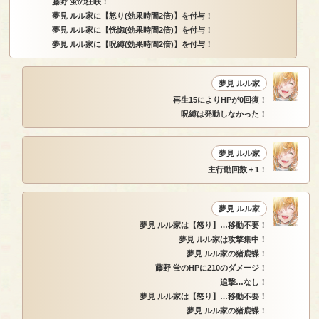
藤野 蛍の狂咲！
夢見 ルル家に【怒り(効果時間2倍)】を付与！
夢見 ルル家に【恍惚(効果時間2倍)】を付与！
夢見 ルル家に【呪縛(効果時間2倍)】を付与！
夢見 ルル家
再生15によりHPが0回復！
呪縛は発動しなかった！
夢見 ルル家
主行動回数＋1！
夢見 ルル家
夢見 ルル家は【怒り】…移動不要！
夢見 ルル家は攻撃集中！
夢見 ルル家の猪鹿蝶！
藤野 蛍のHPに210のダメージ！
追撃…なし！
夢見 ルル家は【怒り】…移動不要！
夢見 ルル家の猪鹿蝶！