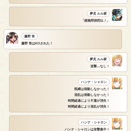
夢見 ルル家
「南無阿弥陀仏！」
藤野 蛍
藤野 蛍はKOされた！
夢見 ルル家
追撃…なし！
ハンナ・シャロン
呪縛は発動しなかった！
混乱は発動しなかった！
時間経過により不運が消失！
時間経過により混乱が消失！
ハンナ・シャロン
ハンナ・シャロンは攻撃集中！