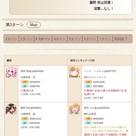
藤野 蛍は回避！
追撃…なし！
第3ターン
Map
1ターン
2ターン
3ターン
4ターン
5ターン
6ターン
7ターン
戦闘終了
藤桜
混沌イレギュラーズ20
桜咲 珠緒(p3p004426)
ハンナ・シャロン(p3p007137)
比翼連理・攻
風のテルメンディル
HP
9470/9470
HP
6103/10100
AP
4168/4755
AP
3567/3893
不運(残り3)
不運(残り3) 怒り(残り2) 呪縛(残り2) 混
(-14.80, -1.51, 0.00)
乱(残り3)
(14.64, -1.56, 0.00)
藤野 蛍(p3p003861)
夢見 ルル家(p3p000016)
比翼連理・護
離れぬ意思
HP
6565/11015
HP
8550/8550
AP
5342/5592
AP
1973/3556
(15.00, -2.50, 0.00)
反応+10(残り7) クリティカル+7(残り7)
ファンブル-7(残り7) EXA+2(残り7)
不
運(残り3) 怒り(残り7) 恍惚(残り7) 呪縛