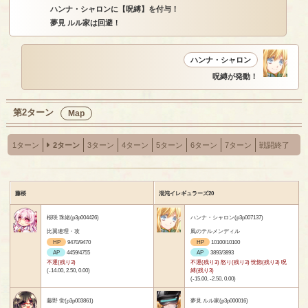
ハンナ・シャロンに【呪縛】を付与！
夢見 ルル家は回避！
ハンナ・シャロン
呪縛が発動！
第2ターン
Map
1ターン
2ターン
3ターン
4ターン
5ターン
6ターン
7ターン
戦闘終了
藤桜
混沌イレギュラーズ20
桜咲 珠緒(p3p004426)
ハンナ・シャロン(p3p007137)
比翼連理・攻
風のテルメンディル
HP
9470/9470
HP
10100/10100
AP
4459/4755
AP
3893/3893
不運(残り3)
不運(残り3) 怒り(残り3) 恍惚(残り3) 呪
(-14.00, 2.50, 0.00)
縛(残り3)
(-15.00, -2.50, 0.00)
藤野 蛍(p3p003861)
夢見 ルル家(p3p000016)