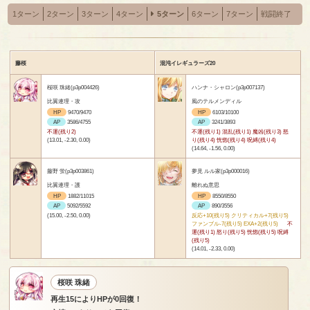
1ターン
2ターン
3ターン
4ターン
5ターン
6ターン
7ターン
戦闘終了
藤桜
混沌イレギュラーズ20
桜咲 珠緒(p3p004426)
ハンナ・シャロン(p3p007137)
比翼連理・攻
風のテルメンディル
HP
9470/9470
HP
6103/10100
AP
3586/4755
AP
3241/3893
不運(残り2)
不運(残り1) 混乱(残り1) 魔凶(残り3) 怒
(13.01, -2.30, 0.00)
り(残り4) 恍惚(残り4) 呪縛(残り4)
(14.64, -1.56, 0.00)
藤野 蛍(p3p003861)
夢見 ルル家(p3p000016)
比翼連理・護
離れぬ意思
HP
1882/11015
HP
8550/8550
AP
5092/5592
AP
890/3556
(15.00, -2.50, 0.00)
反応+10(残り5) クリティカル+7(残り5)
ファンブル-7(残り5) EXA+2(残り5)
不
運(残り1) 怒り(残り5) 恍惚(残り5) 呪縛
(残り5)
(14.01, -2.33, 0.00)
桜咲 珠緒
再生15によりHPが0回復！