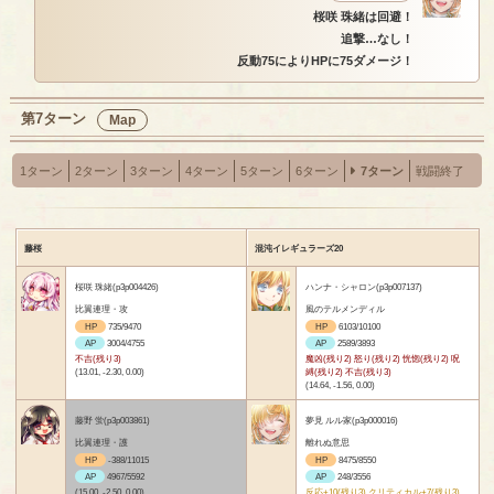
桜咲 珠緒は回避！
追撃…なし！
反動75によりHPに75ダメージ！
第7ターン
Map
1ターン
2ターン
3ターン
4ターン
5ターン
6ターン
7ターン
戦闘終了
藤桜
混沌イレギュラーズ20
桜咲 珠緒(p3p004426)
ハンナ・シャロン(p3p007137)
比翼連理・攻
風のテルメンディル
HP
735/9470
HP
6103/10100
AP
3004/4755
AP
2589/3893
不吉(残り3)
魔凶(残り2) 怒り(残り2) 恍惚(残り2) 呪
(13.01, -2.30, 0.00)
縛(残り2) 不吉(残り3)
(14.64, -1.56, 0.00)
藤野 蛍(p3p003861)
夢見 ルル家(p3p000016)
比翼連理・護
離れぬ意思
HP
-388/11015
HP
8475/8550
AP
4967/5592
AP
248/3556
(15.00, -2.50, 0.00)
反応+10(残り3) クリティカル+7(残り3)