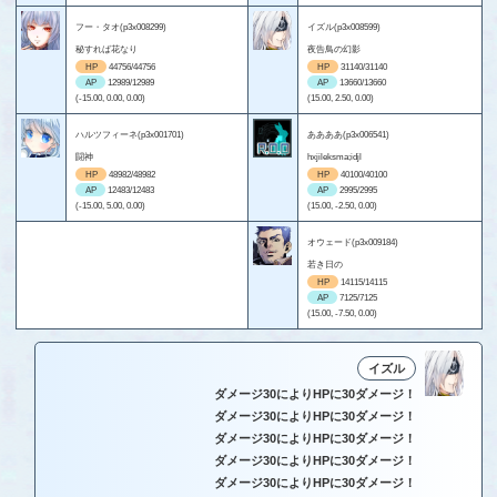
フー・タオ(p3x008299)
イズル(p3x008599)
秘すれば花なり
夜告鳥の幻影
HP
44756/44756
HP
31140/31140
AP
12989/12989
AP
13660/13660
(-15.00, 0.00, 0.00)
(15.00, 2.50, 0.00)
ハルツフィーネ(p3x001701)
ああああ(p3x006541)
闘神
hxjileksma;idjl
HP
48982/48982
HP
40100/40100
AP
12483/12483
AP
2995/2995
(-15.00, 5.00, 0.00)
(15.00, -2.50, 0.00)
オウェード(p3x009184)
若き日の
HP
14115/14115
AP
7125/7125
(15.00, -7.50, 0.00)
イズル
ダメージ30によりHPに30ダメージ！
ダメージ30によりHPに30ダメージ！
ダメージ30によりHPに30ダメージ！
ダメージ30によりHPに30ダメージ！
ダメージ30によりHPに30ダメージ！