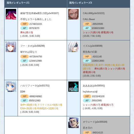
混沌イレギュラーズ1
混沌イレギュラーズ3
縺薙?荳也阜縺ｮ繝舌げ繧(p3x001107)
CALL666(p3x010222)
不明なエラーを検出しました
CALL:Beast
HP
21748/31015
HP
-695/20595
AP
3070/3070
AP
10360/10360
痺れ(残り3)
ショック(残り8) 感電(残り8)
(-15.00, -5.00, 0.00)
(15.00, 7.50, 0.00)
フー・タオ(p3x008299)
イズル(p3x008599)
秘すれば花なり
夜告鳥の幻影
HP
44726/44756
HP
-43/31140
AP
12344/12989
AP
13360/13660
(-15.00, 0.00, 0.00)
封殺20(残り8) 命中+30(残り8) 反応+20
(残り8)
痺れ(残り3) ショック(残り8)
感電(残り8)
(15.00, 2.50, 0.00)
ハルツフィーネ(p3x001701)
ああああ(p3x006541)
闘神
hxjileksma;idjl
HP
48982/48982
HP
10233/40100
AP
8505/12483
AP
2950/2995
命中+30(残り8) クリティカル+8(残り8)
ショック(残り7) 感電(残り7)
EXA+15(残り8) 特殊抵抗+12(残り8)
(-14.00, -4.91, 0.00)
(-15.00, 5.00, 0.00)
オウェード(p3x009184)
若き日の
HP
-940/14115