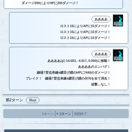
ダメージ200によりHPに200ダメージ！
ああああ
ロスト15によりAPに15ダメージ！
ロスト15によりAPに15ダメージ！
ロスト15によりAPに15ダメージ！
ああああ
ああああは(-14.003, -4.917, 0.000)に移動！
ああああのエンバグ！
縺薙?荳也阜縺ｮ繝舌げ繧のHPに7440のダメージ！
ブレイク！ 縺薙?荳也阜縺ｮ繝舌げ繧の付与を全て消去！
追撃…なし！
第2ターン
Map
1ターン
2ターン
戦闘終了