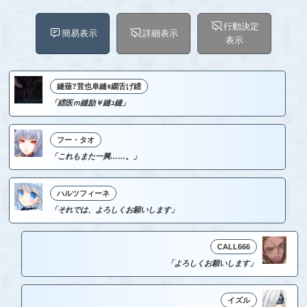
行動決定
簡易表示
詳細表示
表示
縺薙?荳也阜縺ｮ繝舌げ繧
「繧医ｍ縺励￥縺ｭ縺」
フー・タオ
「これもまた一興……。」
ハルツフィーネ
「それでは、よろしくお願いします」
CALL666
「よろしくお願いします」
イズル