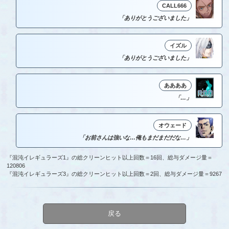
CALL666
「ありがとうございました」
イズル
「ありがとうございました」
ああああ
「…」
オウェード
「お前さんは強いな…俺もまだまだだな…」
『混沌イレギュラーズ1』の総クリーンヒット以上回数＝16回、総与ダメージ量＝
120806
『混沌イレギュラーズ3』の総クリーンヒット以上回数＝2回、総与ダメージ量＝9267
戻る