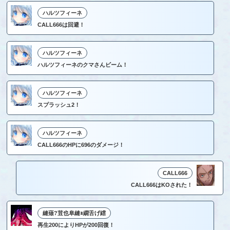
ハルツフィーネ
CALL666は回避！
ハルツフィーネ
ハルツフィーネのクマさんビーム！
ハルツフィーネ
スプラッシュ2！
ハルツフィーネ
CALL666のHPに696のダメージ！
CALL666
CALL666はKOされた！
縺薙?荳也阜縺ｮ繝舌げ繧
再生200によりHPが200回復！