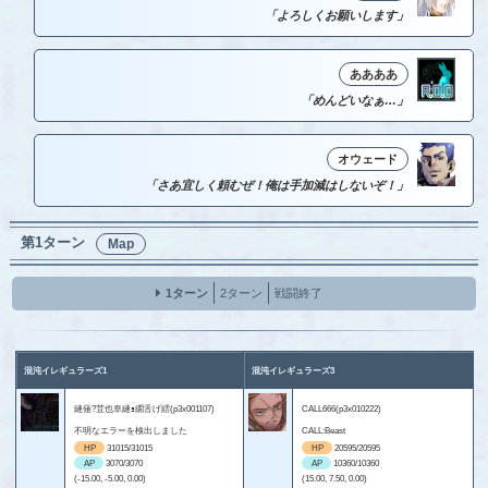
「よろしくお願いします」
ああああ
「めんどいなぁ…」
オウェード
「さあ宜しく頼むぜ！俺は手加減はしないぞ！」
第1ターン
Map
1ターン
2ターン
戦闘終了
混沌イレギュラーズ1
混沌イレギュラーズ3
縺薙?荳也阜縺ｮ繝舌げ繧(p3x001107)
CALL666(p3x010222)
不明なエラーを検出しました
CALL:Beast
HP
31015/31015
HP
20595/20595
AP
3070/3070
AP
10360/10360
(-15.00, -5.00, 0.00)
(15.00, 7.50, 0.00)