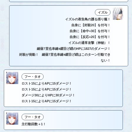
イズル
イズルの夜告鳥の護る揺り籠！
自身に【封殺20】を付与！
自身に【命中+30】を付与！
自身に【反応+20】を付与！
イズルの通常攻撃（神秘）！
縺薙?荳也阜縺ｮ繝舌げ繧のHPに1827のダメージ！
封殺が発動！ 縺薙?荳也阜縺ｮ繝舌げ繧はこのターン行動でき
ない！
フー・タオ
ロスト15によりAPに15ダメージ！
ロスト15によりAPに15ダメージ！
ダメージ30によりHPに30ダメージ！
ロスト15によりAPに15ダメージ！
フー・タオ
主行動回数＋1！