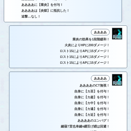
ああああに【業炎】を付与！
ああああは【炎獄】に抵抗した！
追撃…なし！
ああああ
業炎の効果を1段階緩和！
火炎によりHPに200ダメージ！
ロスト15によりAPに15ダメージ！
ロスト15によりAPに15ダメージ！
ロスト15によりAPに15ダメージ！
ああああ
ああああのCT無視！
自身に【カ至】を付与！
自身に【カ超】を付与！
自身に【カ中】を付与！
自身に【カ遠】を付与！
自身に【カ近】を付与！
ああああのエンバグ！
縺薙?荳也阜縺ｮ繝舌げ繧は回避！