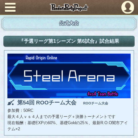
PandoraPartyProject
公式大会
『予選リーグ第1シーズン 第6試合』試合結果
第54回 ROOチーム大会
ROOチーム大会
参加費：50RC
最大４人ｖｓ４人までの予選リーグ＋決勝トーナメントです
現在報酬：基礎EXPの60%、基礎Goldの25％、最新R.O.O闇市アイ
テム×2