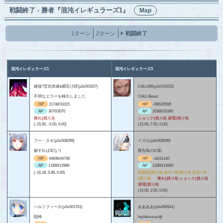
戦闘終了 - 勝者『混沌イレギュラーズ1』
Map
1ターン
2ターン
戦闘終了
混沌イレギュラーズ1
混沌イレギュラーズ3
縺薙?荳也阜縺ｮ繝舌げ繧(p3x001107)
CALL666(p3x010222)
不明なエラーを検出しました
CALL:Beast
HP
21748/31015
HP
-695/20595
AP
3070/3070
AP
10360/10360
痺れ(残り3)
ショック(残り8) 感電(残り8)
(-15.00, -5.00, 0.00)
(15.00, 7.50, 0.00)
フー・タオ(p3x008299)
イズル(p3x008599)
秘すれば花なり
夜告鳥の幻影
HP
44696/44756
HP
-43/31140
AP
11899/12989
AP
13360/13660
(-16.18, 5.86, 0.00)
封殺20(残り8) 命中+30(残り8) 反応+20
(残り8)
痺れ(残り8) ショック(残り8)
感電(残り8)
(15.00, 2.50, 0.00)
ハルツフィーネ(p3x001701)
ああああ(p3x006541)
闘神
hxjileksma;idjl