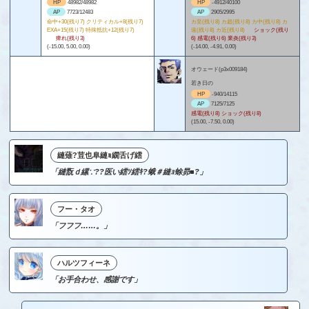
HP
48982/48982
HP
-4912/40100
AP
7723/12483
AP
2905/2995
命中+30(残り7) クリティカル+8(残り7)
カ至(残り8) カ超(残り8) カ中(残り8) カ
EXA+15(残り7) 特殊抵抗+12(残り7)
遠(残り8) カ近(残り8)
ショック(残り
痺れ(残り3)
6) 感電(残り6) 業炎(残り3)
(-15.00, 5.00, 0.00)
(-14.00, -4.91, 0.00)
オウェード(p3x009184)
若き日の
HP
-940/14115
AP
7125/7125
感電(残り8) ショック(残り8)
(15.00, -7.50, 0.00)
縺薙?荳也阜縺ｮ繝舌げ繧
「縺翫ｄ縲∵??医い繧ｿ繧ｷ?蛾＃縺ｮ蜍昴■?」
フー・タオ
「フフフ……。」
ハルツフィーネ
「お手合わせ、感謝です」