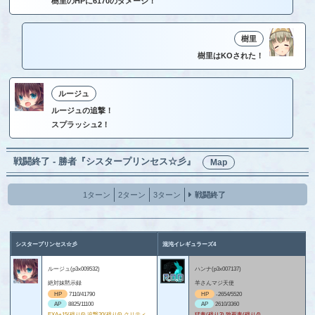
樹里のHPに6170のダメージ！
樹里
樹里はKOされた！
ルージュ
ルージュの追撃！
スプラッシュ2！
戦闘終了 - 勝者『シスタープリンセス☆彡』
Map
1ターン
2ターン
3ターン
戦闘終了
シスタープリンセス☆彡
混沌イレギュラーズ4
ルージュ(p3x009532)
ハンナ(p3x007137)
絶対妹黙示録
羊さんマジ天使
HP
7110/41790
HP
-2654/5520
AP
8825/11100
AP
2610/3360
EXA+15(残り6) 追撃20(残り6) クリティ
猛毒(残り3) 致死毒(残り4)