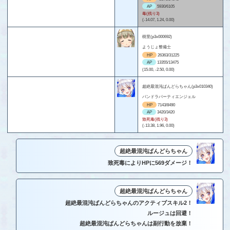
AP
5930/6105
毒(残り3)
(-14.07, 1.24, 0.00)
樹里(p3x000692)
ようじょ整備士
HP
26363/31225
AP
13355/13475
(15.00, -2.50, 0.00)
超絶最混沌ぱんどらちゃん(p3x010340)
パンドラパーティエンジェル
HP
7143/8490
AP
3420/3420
致死毒(残り3)
(-13.38, 1.96, 0.00)
超絶最混沌ぱんどらちゃん
致死毒によりHPに569ダメージ！
超絶最混沌ぱんどらちゃん
超絶最混沌ぱんどらちゃんのアクティブスキル2！
ルージュは回避！
超絶最混沌ぱんどらちゃんは副行動を放棄！