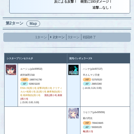
反による反撃！ 樹里に193ダメージ！
追撃…なし！
第2ターン
Map
1ターン
2ターン
3ターン
戦闘終了
シスタープリンセス☆彡
混沌イレギュラーズ4
ルージュ(p3x009532)
ハンナ(p3x007137)
絶対妹黙示録
羊さんマジ天使
HP
19897/41790
HP
5370/5520
AP
9280/11100
AP
2885/3360
EXA+15(残り8) 追撃20(残り8) クリティ
(-14.03, 0.24, 0.00)
カル+8(残り8) 反(残り8) 麻痺無効(残り
8) 精神無効(残り8)
混乱(残り4) 炎獄
(残り4)
(-15.00, 0.00, 0.00)
リセリア(p3x005056)
紫の閃光
HP
7694/24845
AP
5930/6105
毒(残り3)