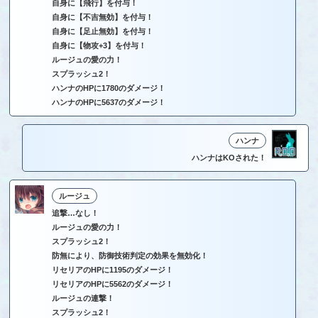
自身に【飛行】を付与！
自身に【不吉無効】を付与！
自身に【足止無効】を付与！
自身に【物攻+3】を付与！
ルージュの愛の力！
スプラッシュ2！
ハンナのHPに1780のダメージ！
ハンナのHPに5637のダメージ！
ハンナ
ハンナはKOされた！
ルージュ
追撃…なし！
ルージュの愛の力！
スプラッシュ2！
防無により、防御技術判定の効果を無効化！
リセリアのHPに1195のダメージ！
リセリアのHPに5562のダメージ！
ルージュの連撃！
スプラッシュ2！