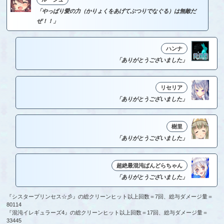
「やっぱり愛の力（かりょくをあげてぶつりでなぐる）は無敵だ
ぜ！！」
ハンナ
「ありがとうございました」
リセリア
「ありがとうございました」
樹里
「ありがとうございました」
超絶最混沌ぱんどらちゃん
「ありがとうございました」
『シスタープリンセス☆彡』の総クリーンヒット以上回数＝7回、総与ダメージ量＝
80114
『混沌イレギュラーズ4』の総クリーンヒット以上回数＝17回、総与ダメージ量＝
33445