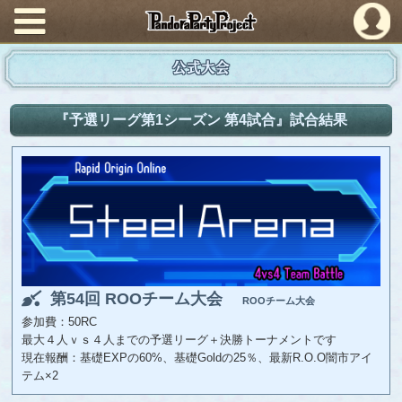
PandoraPartyProject
公式大会
『予選リーグ第1シーズン 第4試合』試合結果
第54回 ROOチーム大会
ROOチーム大会
参加費：50RC
最大４人ｖｓ４人までの予選リーグ＋決勝トーナメントです
現在報酬：基礎EXPの60%、基礎Goldの25％、最新R.O.O闇市アイ
テム×2