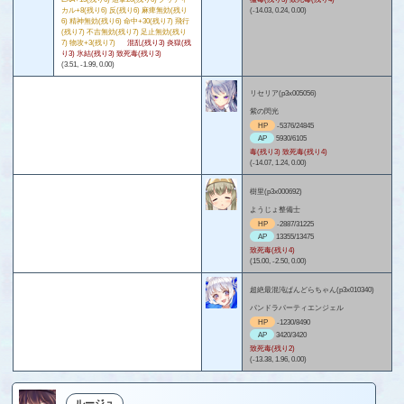
カル+8(残り6) 反(残り6) 麻痺無効(残り
(-14.03, 0.24, 0.00)
6) 精神無効(残り6) 命中+30(残り7) 飛行
(残り7) 不吉無効(残り7) 足止無効(残り
7) 物攻+3(残り7)
混乱(残り3) 炎獄(残
り3) 氷結(残り3) 致死毒(残り3)
(3.51, -1.99, 0.00)
リセリア(p3x005056)
紫の閃光
HP
-5376/24845
AP
5930/6105
毒(残り3) 致死毒(残り4)
(-14.07, 1.24, 0.00)
樹里(p3x000692)
ようじょ整備士
HP
-2887/31225
AP
13355/13475
致死毒(残り4)
(15.00, -2.50, 0.00)
超絶最混沌ぱんどらちゃん(p3x010340)
パンドラパーティエンジェル
HP
-1230/8490
AP
3420/3420
致死毒(残り2)
(-13.38, 1.96, 0.00)
ルージュ