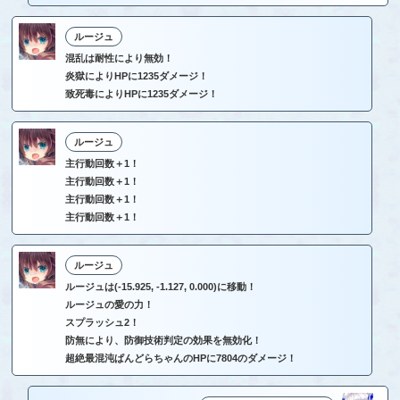
ルージュ
混乱は耐性により無効！
炎獄によりHPに1235ダメージ！
致死毒によりHPに1235ダメージ！
ルージュ
主行動回数＋1！
主行動回数＋1！
主行動回数＋1！
主行動回数＋1！
ルージュ
ルージュは(-15.925, -1.127, 0.000)に移動！
ルージュの愛の力！
スプラッシュ2！
防無により、防御技術判定の効果を無効化！
超絶最混沌ぱんどらちゃんのHPに7804のダメージ！