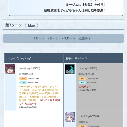
ルージュに【炎獄】を付与！
超絶最混沌ぱんどらちゃんは副行動を放棄！
第3ターン
Map
1ターン
2ターン
3ターン
戦闘終了
シスタープリンセス☆彡
混沌イレギュラーズ4
ルージュ(p3x009532)
ハンナ(p3x007137)
絶対妹黙示録
羊さんマジ天使
HP
9580/41790
HP
-2654/5520
AP
8825/11100
AP
2610/3360
EXA+15(残り7) 追撃20(残り7) クリティ
猛毒(残り3)
カル+8(残り7) 反(残り7) 麻痺無効(残り
(-14.03, 0.24, 0.00)
7) 精神無効(残り7) 命中+30(残り8) 飛行
(残り8) 不吉無効(残り8) 足止無効(残り
8) 物攻+3(残り8)
混乱(残り4) 炎獄(残
り4) 氷結(残り4)
(-15.00, 0.00, 0.00)
リセリア(p3x005056)
紫の閃光
HP
-5376/24845