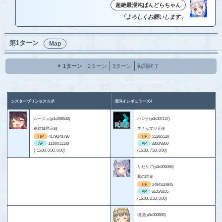
超絶最混沌ぱんどらちゃん
「よろしくお願いします」
第1ターン
Map
1ターン
2ターン
3ターン
戦闘終了
シスタープリンセス☆彡
混沌イレギュラーズ4
ルージュ(p3x009532)
ハンナ(p3x007137)
絶対妹黙示録
羊さんマジ天使
HP
41790/41790
HP
5520/5520
AP
11100/11100
AP
3360/3360
(-15.00, 0.00, 0.00)
(15.00, 7.50, 0.00)
リセリア(p3x005056)
紫の閃光
HP
24845/24845
AP
6105/6105
(15.00, 2.50, 0.00)
樹里(p3x000692)