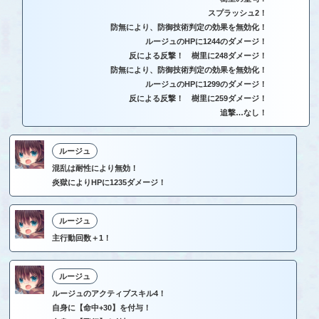
スプラッシュ2！
防無により、防御技術判定の効果を無効化！
ルージュのHPに1244のダメージ！
反による反撃！ 樹里に248ダメージ！
防無により、防御技術判定の効果を無効化！
ルージュのHPに1299のダメージ！
反による反撃！ 樹里に259ダメージ！
追撃…なし！
ルージュ
混乱は耐性により無効！
炎獄によりHPに1235ダメージ！
ルージュ
主行動回数＋1！
ルージュ
ルージュのアクティブスキル4！
自身に【命中+30】を付与！