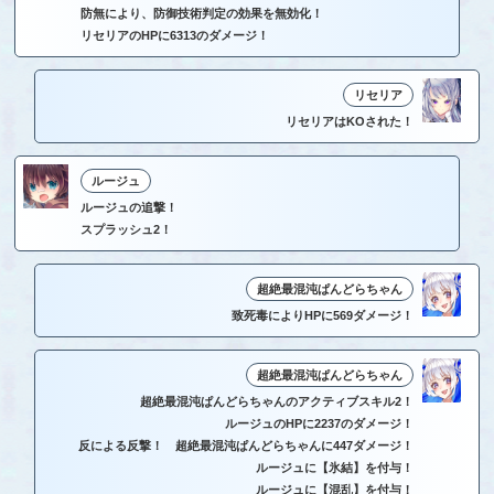
防無により、防御技術判定の効果を無効化！
リセリアのHPに6313のダメージ！
リセリア
リセリアはKOされた！
ルージュ
ルージュの追撃！
スプラッシュ2！
超絶最混沌ぱんどらちゃん
致死毒によりHPに569ダメージ！
超絶最混沌ぱんどらちゃん
超絶最混沌ぱんどらちゃんのアクティブスキル2！
ルージュのHPに2237のダメージ！
反による反撃！ 超絶最混沌ぱんどらちゃんに447ダメージ！
ルージュに【氷結】を付与！
ルージュに【混乱】を付与！