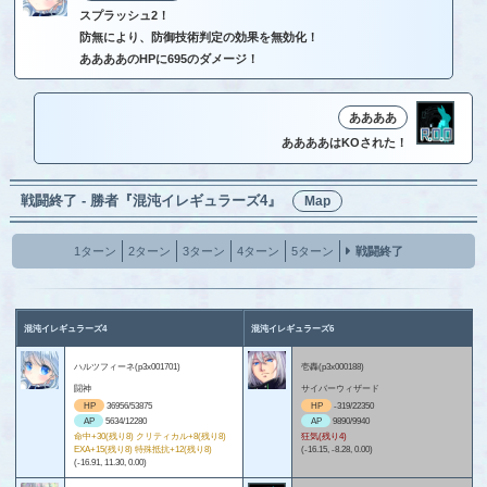
スプラッシュ2！
防無により、防御技術判定の効果を無効化！
ああああのHPに695のダメージ！
ああああ
ああああはKOされた！
戦闘終了 - 勝者『混沌イレギュラーズ4』
Map
1ターン
2ターン
3ターン
4ターン
5ターン
戦闘終了
混沌イレギュラーズ4
混沌イレギュラーズ6
ハルツフィーネ(p3x001701)
壱轟(p3x000188)
闘神
サイバーウィザード
HP
36956/53875
HP
-319/22350
AP
5634/12280
AP
9890/9940
命中+30(残り8) クリティカル+8(残り8)
狂気(残り4)
EXA+15(残り8) 特殊抵抗+12(残り8)
(-16.15, -8.28, 0.00)
(-16.91, 11.30, 0.00)