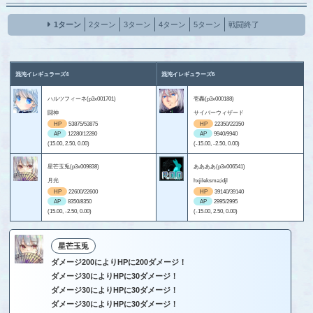
1ターン
2ターン
3ターン
4ターン
5ターン
戦闘終了
混沌イレギュラーズ4
混沌イレギュラーズ6
ハルツフィーネ(p3x001701)
壱轟(p3x000188)
闘神
サイバーウィザード
HP
53875/53875
HP
22350/22350
AP
12280/12280
AP
9940/9940
(15.00, 2.50, 0.00)
(-15.00, -2.50, 0.00)
星芒玉兎(p3x009838)
ああああ(p3x006541)
月光
hxjileksma;idjl
HP
22600/22600
HP
39140/39140
AP
8350/8350
AP
2995/2995
(15.00, -2.50, 0.00)
(-15.00, 2.50, 0.00)
星芒玉兎
ダメージ200によりHPに200ダメージ！
ダメージ30によりHPに30ダメージ！
ダメージ30によりHPに30ダメージ！
ダメージ30によりHPに30ダメージ！