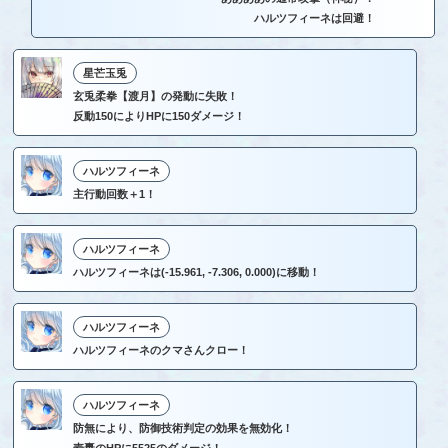
ハルツフィーネは回避！
星芒玉兎
玄兎柔拳【渡月】の発動に失敗！
反動150によりHPに150ダメージ！
ハルツフィーネ
主行動回数＋1！
ハルツフィーネ
ハルツフィーネは(-15.961, -7.306, 0.000)に移動！
ハルツフィーネ
ハルツフィーネのクマさんクロー！
ハルツフィーネ
防無により、防御技術判定の効果を無効化！