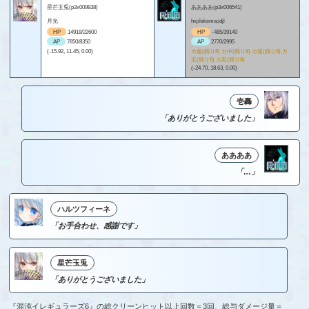
星芒玉兎(p3x009838)
ああああ(p3x006541)
月光
hxjileksma;idjl
HP
14918/22600
HP
-485/39140
AP
7850/8350
AP
2770/2995
(-15.92, 11.45, 0.00)
カ超(残り8) カ中(残り8) カ遠(残り8) カ
近(残り8) カ至(残り8)
(-24.70, 18.63, 0.00)
壱轟
「ありがとうございました」
ああああ
「…」
ハルツフィーネ
「お手合わせ、感謝です」
星芒玉兎
「ありがとうございました」
『混沌イレギュラーズ6』の総クリーンヒット以上回数＝3回、総与ダメージ量＝