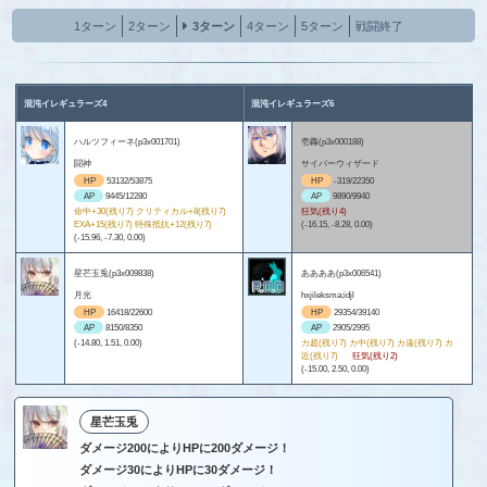
1ターン
2ターン
3ターン
4ターン
5ターン
戦闘終了
混沌イレギュラーズ4
混沌イレギュラーズ6
ハルツフィーネ(p3x001701)
壱轟(p3x000188)
闘神
サイバーウィザード
HP
53132/53875
HP
-319/22350
AP
9445/12280
AP
9890/9940
命中+30(残り7) クリティカル+8(残り7)
狂気(残り4)
EXA+15(残り7) 特殊抵抗+12(残り7)
(-16.15, -8.28, 0.00)
(-15.96, -7.30, 0.00)
星芒玉兎(p3x009838)
ああああ(p3x006541)
月光
hxjileksma;idjl
HP
16418/22600
HP
29354/39140
AP
8150/8350
AP
2905/2995
(-14.80, 1.51, 0.00)
カ超(残り7) カ中(残り7) カ遠(残り7) カ
近(残り7)
狂気(残り2)
(-15.00, 2.50, 0.00)
星芒玉兎
ダメージ200によりHPに200ダメージ！
ダメージ30によりHPに30ダメージ！