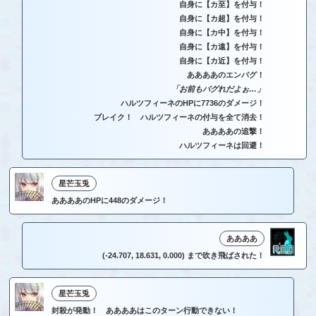
自身に【カ至】を付与！
自身に【カ超】を付与！
自身に【カ中】を付与！
自身に【カ遠】を付与！
自身に【カ近】を付与！
ああああのエンバグ！
「お前もバグれだよぉ…」
ハルツフィーネのHPに7736のダメージ！
ブレイク！ ハルツフィーネの付与を全て消去！
ああああの追撃！
ハルツフィーネは回避！
星芒玉兎
ああああのHPに448のダメージ！
ああああ
(-24.707, 18.631, 0.000) まで吹き飛ばされた！
星芒玉兎
封殺が発動！ ああああはこのターン行動できない！