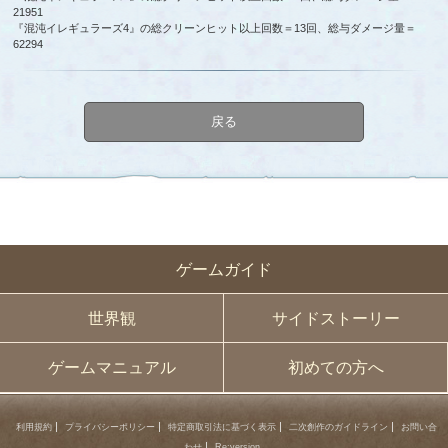
21951
『混沌イレギュラーズ4』の総クリーンヒット以上回数＝13回、総与ダメージ量＝
62294
戻る
ゲームガイド
世界観
サイドストーリー
ゲームマニュアル
初めての方へ
利用規約
プライバシーポリシー
特定商取引法に基づく表示
二次創作のガイドライン
お問い合
わせ
Re:version