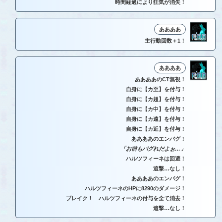
時間経過により狂気が消失！
ああああ
主行動回数＋1！
ああああ
ああああのCT無視！
自身に【カ至】を付与！
自身に【カ超】を付与！
自身に【カ中】を付与！
自身に【カ遠】を付与！
自身に【カ近】を付与！
ああああのエンバグ！
「お前もバグれだよぉ…」
ハルツフィーネは回避！
追撃…なし！
ああああのエンバグ！
ハルツフィーネのHPに8290のダメージ！
ブレイク！ ハルツフィーネの付与を全て消去！
追撃…なし！