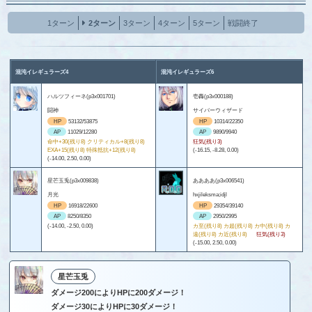
1ターン
2ターン
3ターン
4ターン
5ターン
戦闘終了
混沌イレギュラーズ4
混沌イレギュラーズ6
ハルツフィーネ(p3x001701)
壱轟(p3x000188)
闘神
サイバーウィザード
HP
53132/53875
HP
10314/22350
AP
11029/12280
AP
9890/9940
命中+30(残り8) クリティカル+8(残り8)
狂気(残り3)
EXA+15(残り8) 特殊抵抗+12(残り8)
(-16.15, -8.28, 0.00)
(-14.00, 2.50, 0.00)
星芒玉兎(p3x009838)
ああああ(p3x006541)
月光
hxjileksma;idjl
HP
16918/22600
HP
29354/39140
AP
8250/8350
AP
2950/2995
(-14.00, -2.50, 0.00)
カ至(残り8) カ超(残り8) カ中(残り8) カ
遠(残り8) カ近(残り8)
狂気(残り3)
(-15.00, 2.50, 0.00)
星芒玉兎
ダメージ200によりHPに200ダメージ！
ダメージ30によりHPに30ダメージ！