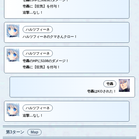
壱轟のHPに5525のダメージ！
壱轟に【狂気】を付与！
追撃…なし！
ハルツフィーネ
ハルツフィーネのクマさんクロー！
ハルツフィーネ
壱轟のHPに5108のダメージ！
壱轟に【狂気】を付与！
壱轟
壱轟はKOされた！
ハルツフィーネ
追撃…なし！
第3ターン
Map