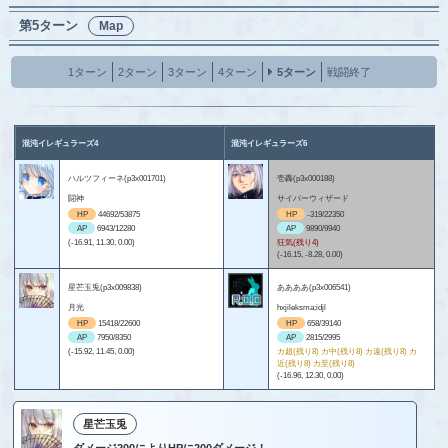
第5ターン
Map
1ターン
2ターン
3ターン
4ターン
5ターン
戦闘終了
混沌イレギュラーズ4
混沌イレギュラーズ6
ハルツフィーネ(p3x001701)
壱轟(p3x000188)
闘神
サイバーウィザード
HP
44692/53875
HP
-319/22350
AP
6943/12280
AP
9890/9940
(-16.91, 11.30, 0.00)
狂気(残り4)
(-16.15, -8.28, 0.00)
星芒玉兎(p3x009838)
ああああ(p3x006541)
月光
hxjileksma;idjl
HP
15418/22600
HP
658/39140
AP
7950/8350
AP
2815/2995
(-15.92, 11.45, 0.00)
カ超(残り8) カ中(残り8) カ遠(残り8) カ
近(残り8) カ至(残り8)
(-16.96, 12.30, 0.00)
星芒玉兎
ダメージ200によりHPに200ダメージ！