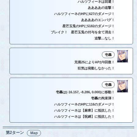
ハルツフィーネは回避！
ああああの追撃！
ハルツフィーネのHPに627のダメージ！
ああああのエンバグ！
星芒玉兎のHPに5182のダメージ！
ブレイク！ 星芒玉兎の付与を全て消去！
追撃…なし！
壱轟
充填25によりAPが0回復！
狂気は発動しなかった！
壱轟
壱轟は(-16.157, -8.286, 0.000)に移動！
壱轟の拘束弾！
ハルツフィーネのHPに116のダメージ！
ハルツフィーネは【麻痺】に抵抗した！
ハルツフィーネは【呪縛】に抵抗した！
第2ターン
Map