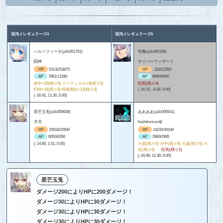
混沌イレギュラーズ4
混沌イレギュラーズ6
ハルツフィーネ(p3x001701)
壱轟(p3x000188)
闘神
サイバーウィザード
HP
53132/53875
HP
-319/22350
AP
7861/12280
AP
9890/9940
命中+30(残り6) クリティカル+8(残り6)
狂気(残り4)
EXA+15(残り6) 特殊抵抗+12(残り6)
(-16.15, -8.28, 0.00)
(-16.91, 11.30, 0.00)
星芒玉兎(p3x009838)
ああああ(p3x006541)
月光
hxjileksma;idjl
HP
15918/22600
HP
14232/39140
AP
8050/8350
AP
2860/2995
(-14.80, 1.51, 0.00)
カ超(残り6) カ中(残り6) カ遠(残り6) カ
近(残り6)
狂気(残り1)
(-16.96, 12.30, 0.00)
星芒玉兎
ダメージ200によりHPに200ダメージ！
ダメージ30によりHPに30ダメージ！
ダメージ30によりHPに30ダメージ！
ダメージ30によりHPに30ダメージ！