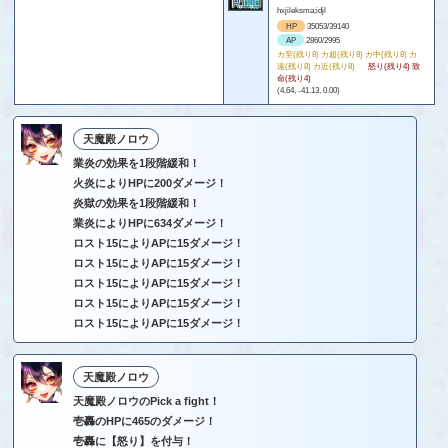
hxjileksma;idjl
HP
35053/39140
AP
2860/2995
カ至(残り8) カ超(残り8) カ中(残り8) カ
遠(残り8) カ近(残り8)
怒り(残り4) 致
命(残り4)
(4.64, -41.13, 0.00)
天魔殿ノロウ
業炎の効果を1段階緩和！
火炎によりHPに200ダメージ！
炎獄の効果を1段階緩和！
業炎によりHPに634ダメージ！
ロスト15によりAPに15ダメージ！
ロスト15によりAPに15ダメージ！
ロスト15によりAPに15ダメージ！
ロスト15によりAPに15ダメージ！
ロスト15によりAPに15ダメージ！
天魔殿ノロウ
天魔殿ノロウのPick a fight！
壱轟のHPに465のダメージ！
壱轟に【怒り】を付与！