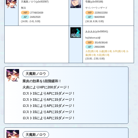
天魔殿ノロウ(p3x002087)
壱轟(p3x000188)
無法
サイバーウィザード
HP
27748/33439
HP
22350/22350
AP
2445/2520
AP
9840/9940
(14.00, -2.41, 0.00)
(16.18, 8.36, 0.00)
ああああ(p3x006541)
hxjileksma;idjl
HP
35145/39140
AP
2950/2995
カ至(残り8) カ超(残り8) カ中(残り8) カ
遠(残り8) カ近(残り8)
(15.00, -2.50, 0.00)
天魔殿ノロウ
業炎の効果を1段階緩和！
火炎によりHPに200ダメージ！
ロスト15によりAPに15ダメージ！
ロスト15によりAPに15ダメージ！
ロスト15によりAPに15ダメージ！
ロスト15によりAPに15ダメージ！
ロスト15によりAPに15ダメージ！
天魔殿ノロウ