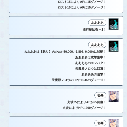
ロスト15によりAPに15ダメージ！
ロスト15によりAPに15ダメージ！
ああああ
主行動回数＋1！
ああああ
ああああは【怒り】のため(-50.000, -1.896, 0.000)に移動！
ああああは攻撃集中！
ああああのエンバグ！
天魔殿ノロウは回避！
ああああの追撃！
天魔殿ノロウのHPに1034のダメージ！
壱轟
充填25によりAPが25回復！
火炎によりHPに200ダメージ！
壱轟