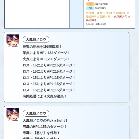
HP
34053/39140
AP
2680/2995
カ超(残り8) カ中(残り8) カ遠(残り8) カ
近(残り8) カ至(残り8)
炎獄(残り2) 火
炎(残り3)
(-50.00, -1.89, 0.00)
天魔殿ノロウ
炎獄の効果を1段階緩和！
業炎によりHPに634ダメージ！
火炎によりHPに200ダメージ！
ロスト15によりAPに15ダメージ！
ロスト15によりAPに15ダメージ！
ロスト15によりAPに15ダメージ！
ロスト15によりAPに15ダメージ！
ロスト15によりAPに15ダメージ！
時間経過により火炎が消失！
天魔殿ノロウ
天魔殿ノロウのPick a fight！
壱轟のHPに153のダメージ！
壱轟に【怒り】を付与！