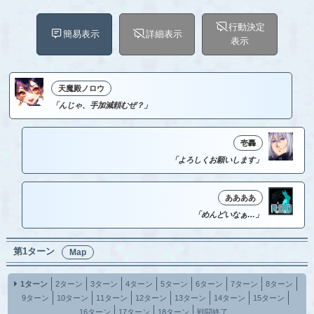
行動決定
簡易表示
詳細表示
表示
天魔殿ノロウ
「んじゃ、手加減頼むぜ？」
壱轟
「よろしくお願いします」
ああああ
「めんどいなぁ…」
第1ターン
Map
1ターン
2ターン
3ターン
4ターン
5ターン
6ターン
7ターン
8ターン
9ターン
10ターン
11ターン
12ターン
13ターン
14ターン
15ターン
16ターン
17ターン
18ターン
戦闘終了