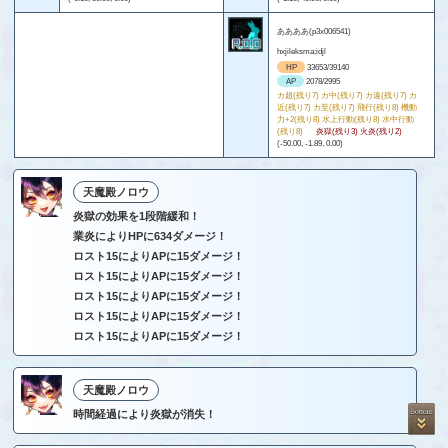
ああああ(p3x006541)
hxjileksma;idjl
HP
33653/39140
AP
2078/2995
カ超(残り7) カ中(残り7) カ遠(残り7) カ
近(残り7) カ至(残り7) 飛行(残り8) 機動
力+2(残り8) 水上行動(残り8) 水中行動
(残り8)
炎獄(残り3) 火炎(残り2)
(-50.00, -1.89, 0.00)
天魔殿ノロウ
炎獄の効果を1段階緩和！
業炎によりHPに634ダメージ！
ロスト15によりAPに15ダメージ！
ロスト15によりAPに15ダメージ！
ロスト15によりAPに15ダメージ！
ロスト15によりAPに15ダメージ！
ロスト15によりAPに15ダメージ！
天魔殿ノロウ
時間経過により炎獄が消失！