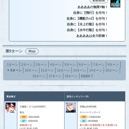
ああああ
ああああの無限Y軸！
自身に【飛行】を付与！
自身に【機動力+2】を付与！
自身に【水上行動】を付与！
自身に【水中行動】を付与！
ああああは全力防御！
第9ターン
Map
1ターン
2ターン
3ターン
4ターン
5ターン
6ターン
7ターン
8ターン
9ターン
10ターン
11ターン
12ターン
13ターン
14ターン
15ターン
16ターン
17ターン
18ターン
戦闘終了
賞金稼ぎ
混沌イレギュラーズ6
天魔殿ノロウ(p3x002087)
壱轟(p3x000188)
無法
サイバーウィザード
HP
7841/33439
HP
17348/22350
AP
1920/2520
AP
9915/9940
炎獄(残り1)
怒り(残り3) 致命(残り3) 火炎(残り1)
(-0.10, 50.00, 0.00)
(-1.10, 49.96, 0.00)