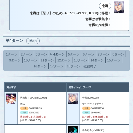
壱轟
壱轟は【怒り】のため(-45.770, -49.980, 0.000)に移動！
壱轟は攻撃集中！
壱轟の拘束弾！
第4ターン
Map
1ターン
2ターン
3ターン
4ターン
5ターン
6ターン
7ターン
8ターン
9ターン
10ターン
11ターン
12ターン
13ターン
14ターン
15ターン
16ターン
17ターン
18ターン
戦闘終了
賞金稼ぎ
混沌イレギュラーズ6
天魔殿ノロウ(p3x002087)
壱轟(p3x000188)
無法
サイバーウィザード
HP
20434/33439
HP
20482/22350
AP
2295/2520
AP
9840/9940
業炎(残り2) 炎獄(残り3)
怒り(残り6) 致命(残り6)
(-46.77, -50.00, 0.00)
(-45.77, -49.98, 0.00)
ああああ(p3x006541)