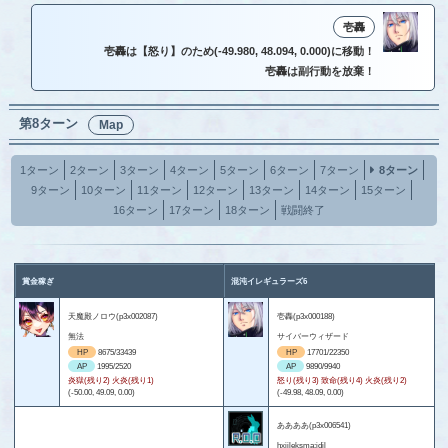
壱轟
壱轟は【怒り】のため(-49.980, 48.094, 0.000)に移動！
壱轟は副行動を放棄！
第8ターン
Map
1ターン
2ターン
3ターン
4ターン
5ターン
6ターン
7ターン
8ターン
9ターン
10ターン
11ターン
12ターン
13ターン
14ターン
15ターン
16ターン
17ターン
18ターン
戦闘終了
賞金稼ぎ
混沌イレギュラーズ6
天魔殿ノロウ(p3x002087)
壱轟(p3x000188)
無法
サイバーウィザード
HP
8675/33439
HP
17701/22350
AP
1995/2520
AP
9890/9940
炎獄(残り2) 火炎(残り1)
怒り(残り3) 致命(残り4) 火炎(残り2)
(-50.00, 49.09, 0.00)
(-49.98, 48.09, 0.00)
ああああ(p3x006541)
hxjileksma;idjl