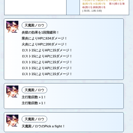
カ至(残り5) カ超(残り5) カ中(残り5) カ
遠(残り5) カ近(残り5)
怒り(残り1) 致
命(残り1) 炎獄(残り3)
(-50.00, -1.89, 0.00)
天魔殿ノロウ
炎獄の効果を1段階緩和！
業炎によりHPに634ダメージ！
火炎によりHPに200ダメージ！
ロスト15によりAPに15ダメージ！
ロスト15によりAPに15ダメージ！
ロスト15によりAPに15ダメージ！
ロスト15によりAPに15ダメージ！
ロスト15によりAPに15ダメージ！
天魔殿ノロウ
主行動回数＋1！
主行動回数＋1！
天魔殿ノロウ
天魔殿ノロウのPick a fight！