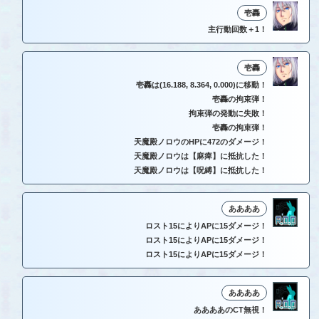
壱轟
主行動回数＋1！
壱轟
壱轟は(16.188, 8.364, 0.000)に移動！
壱轟の拘束弾！
拘束弾の発動に失敗！
壱轟の拘束弾！
天魔殿ノロウのHPに472のダメージ！
天魔殿ノロウは【麻痺】に抵抗した！
天魔殿ノロウは【呪縛】に抵抗した！
ああああ
ロスト15によりAPに15ダメージ！
ロスト15によりAPに15ダメージ！
ロスト15によりAPに15ダメージ！
ああああ
ああああのCT無視！