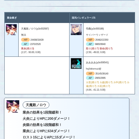
賞金稼ぎ
混沌イレギュラーズ6
天魔殿ノロウ(p3x002087)
壱轟(p3x000188)
無法
サイバーウィザード
HP
24408/33439
HP
20482/22350
AP
2370/2520
AP
9865/9940
業炎(残り3)
怒り(残り7) 致命(残り7)
(2.27, -50.00, 0.00)
(2.50, -49.02, 0.00)
ああああ(p3x006541)
hxjileksma;idjl
HP
35145/39140
AP
2905/2995
カ至(残り7) カ超(残り7) カ中(残り7) カ
遠(残り7) カ近(残り7)
(4.64, -41.13, 0.00)
天魔殿ノロウ
業炎の効果を1段階緩和！
火炎によりHPに200ダメージ！
炎獄の効果を1段階緩和！
業炎によりHPに634ダメージ！
ロスト15によりAPに15ダメージ！