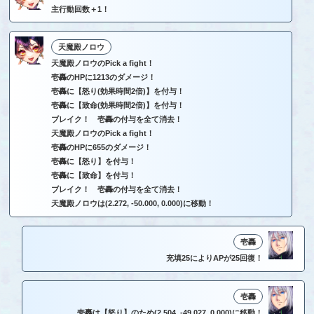
主行動回数＋1！
天魔殿ノロウ
天魔殿ノロウのPick a fight！
壱轟のHPに1213のダメージ！
壱轟に【怒り(効果時間2倍)】を付与！
壱轟に【致命(効果時間2倍)】を付与！
ブレイク！ 壱轟の付与を全て消去！
天魔殿ノロウのPick a fight！
壱轟のHPに655のダメージ！
壱轟に【怒り】を付与！
壱轟に【致命】を付与！
ブレイク！ 壱轟の付与を全て消去！
天魔殿ノロウは(2.272, -50.000, 0.000)に移動！
壱轟
充填25によりAPが25回復！
壱轟
壱轟は【怒り】のため(2.504, -49.027, 0.000)に移動！