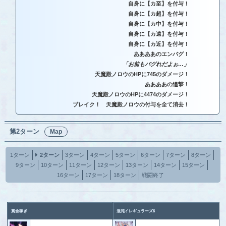
自身に【カ至】を付与！
自身に【カ超】を付与！
自身に【カ中】を付与！
自身に【カ遠】を付与！
自身に【カ近】を付与！
ああああのエンバグ！
「お前もバグれだよぉ…」
天魔殿ノロウのHPに745のダメージ！
ああああの追撃！
天魔殿ノロウのHPに4474のダメージ！
ブレイク！ 天魔殿ノロウの付与を全て消去！
第2ターン
Map
1ターン
2ターン
3ターン
4ターン
5ターン
6ターン
7ターン
8ターン
9ターン
10ターン
11ターン
12ターン
13ターン
14ターン
15ターン
16ターン
17ターン
18ターン
戦闘終了
賞金稼ぎ
混沌イレギュラーズ6