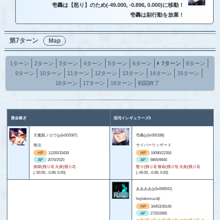
壱轟は【怒り】のため(-49.000, -0.896, 0.000)に移動！
壱轟は副行動を放棄！
第7ターン
Map
1ターン
2ターン
3ターン
4ターン
5ターン
6ターン
7ターン
8ターン
9ターン
10ターン
11ターン
12ターン
13ターン
14ターン
15ターン
16ターン
17ターン
18ターン
戦闘終了
賞金稼ぎ
混沌イレギュラーズ6
天魔殿ノロウ(p3x002087)
壱轟(p3x000188)
無法
サイバーウィザード
HP
11200/33439
HP
19090/22350
AP
2070/2520
AP
9865/9940
炎獄(残り3) 火炎(残り2)
怒り(残り3) 致命(残り5) 火炎(残り3)
(-50.00, -0.89, 0.00)
(-49.00, -0.89, 0.00)
ああああ(p3x006541)
hxjileksma;idjl
HP
34453/39140
AP
2725/2995