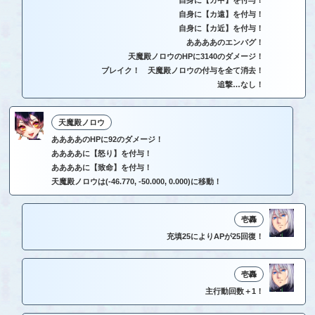
自身に【カ遠】を付与！
自身に【カ近】を付与！
ああああのエンバグ！
天魔殿ノロウのHPに3140のダメージ！
ブレイク！ 天魔殿ノロウの付与を全て消去！
追撃…なし！
天魔殿ノロウ
ああああのHPに92のダメージ！
ああああに【怒り】を付与！
ああああに【致命】を付与！
天魔殿ノロウは(-46.770, -50.000, 0.000)に移動！
壱轟
充填25によりAPが25回復！
壱轟
主行動回数＋1！