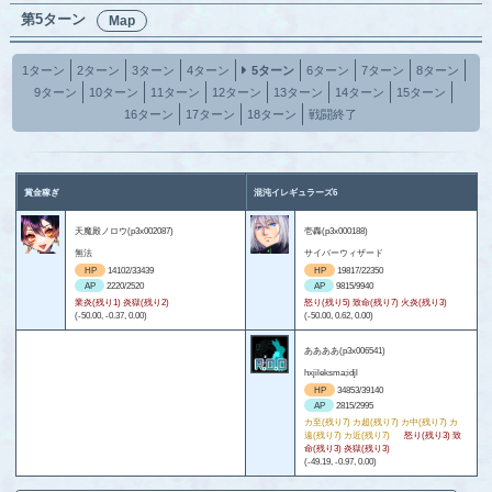
第5ターン
Map
1ターン
2ターン
3ターン
4ターン
5ターン
6ターン
7ターン
8ターン
9ターン
10ターン
11ターン
12ターン
13ターン
14ターン
15ターン
16ターン
17ターン
18ターン
戦闘終了
賞金稼ぎ
混沌イレギュラーズ6
天魔殿ノロウ(p3x002087)
壱轟(p3x000188)
無法
サイバーウィザード
HP
14102/33439
HP
19817/22350
AP
2220/2520
AP
9815/9940
業炎(残り1) 炎獄(残り2)
怒り(残り5) 致命(残り7) 火炎(残り3)
(-50.00, -0.37, 0.00)
(-50.00, 0.62, 0.00)
ああああ(p3x006541)
hxjileksma;idjl
HP
34853/39140
AP
2815/2995
カ至(残り7) カ超(残り7) カ中(残り7) カ
遠(残り7) カ近(残り7)
怒り(残り3) 致
命(残り3) 炎獄(残り3)
(-49.19, -0.97, 0.00)