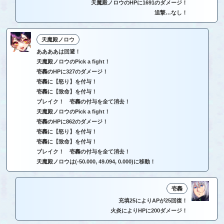
天魔殿ノロウのHPに1691のダメージ！
追撃…なし！
天魔殿ノロウ
ああああは回避！
天魔殿ノロウのPick a fight！
壱轟のHPに327のダメージ！
壱轟に【怒り】を付与！
壱轟に【致命】を付与！
ブレイク！ 壱轟の付与を全て消去！
天魔殿ノロウのPick a fight！
壱轟のHPに862のダメージ！
壱轟に【怒り】を付与！
壱轟に【致命】を付与！
ブレイク！ 壱轟の付与を全て消去！
天魔殿ノロウは(-50.000, 49.094, 0.000)に移動！
壱轟
充填25によりAPが25回復！
火炎によりHPに200ダメージ！