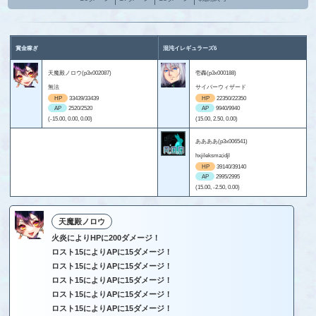
賞金稼ぎ
混沌イレギュラーズ6
天魔殿ノロウ(p3x002087)
壱轟(p3x000188)
無法
サイバーウィザード
HP
33439/33439
HP
22350/22350
AP
2520/2520
AP
9940/9940
(-15.00, 0.00, 0.00)
(15.00, 2.50, 0.00)
ああああ(p3x006541)
hxjileksma;idjl
HP
39140/39140
AP
2995/2995
(15.00, -2.50, 0.00)
天魔殿ノロウ
火炎によりHPに200ダメージ！
ロスト15によりAPに15ダメージ！
ロスト15によりAPに15ダメージ！
ロスト15によりAPに15ダメージ！
ロスト15によりAPに15ダメージ！
ロスト15によりAPに15ダメージ！