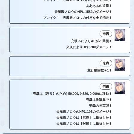
ああああの追撃！
天魔殿ノロウのHPに1589のダメージ！
ブレイク！ 天魔殿ノロウの付与を全て消去！
壱轟
充填25によりAPが25回復！
火炎によりHPに200ダメージ！
壱轟
主行動回数＋1！
壱轟
壱轟は【怒り】のため(-50.000, 0.626, 0.000)に移動！
壱轟は攻撃集中！
壱轟の拘束弾！
天魔殿ノロウのHPに103のダメージ！
天魔殿ノロウは【麻痺】に抵抗した！
天魔殿ノロウは【呪縛】に抵抗した！