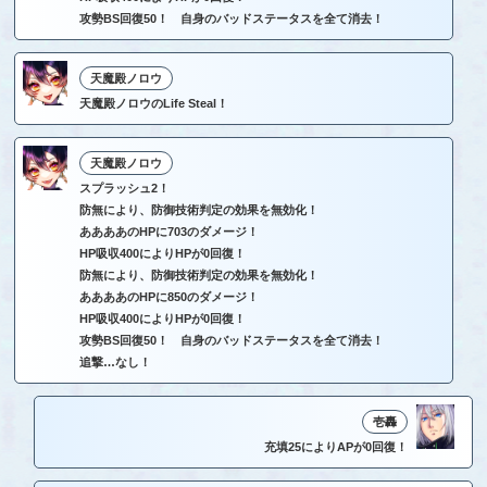
攻勢BS回復50！ 自身のバッドステータスを全て消去！
天魔殿ノロウ
天魔殿ノロウのLife Steal！
天魔殿ノロウ
スプラッシュ2！
防無により、防御技術判定の効果を無効化！
ああああのHPに703のダメージ！
HP吸収400によりHPが0回復！
防無により、防御技術判定の効果を無効化！
ああああのHPに850のダメージ！
HP吸収400によりHPが0回復！
攻勢BS回復50！ 自身のバッドステータスを全て消去！
追撃…なし！
壱轟
充填25によりAPが0回復！