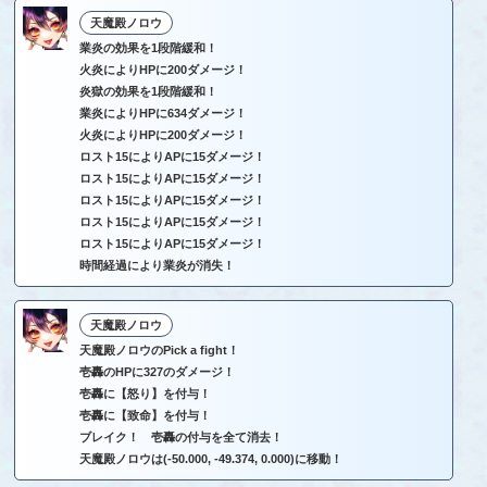
天魔殿ノロウ
業炎の効果を1段階緩和！
火炎によりHPに200ダメージ！
炎獄の効果を1段階緩和！
業炎によりHPに634ダメージ！
火炎によりHPに200ダメージ！
ロスト15によりAPに15ダメージ！
ロスト15によりAPに15ダメージ！
ロスト15によりAPに15ダメージ！
ロスト15によりAPに15ダメージ！
ロスト15によりAPに15ダメージ！
時間経過により業炎が消失！
天魔殿ノロウ
天魔殿ノロウのPick a fight！
壱轟のHPに327のダメージ！
壱轟に【怒り】を付与！
壱轟に【致命】を付与！
ブレイク！ 壱轟の付与を全て消去！
天魔殿ノロウは(-50.000, -49.374, 0.000)に移動！