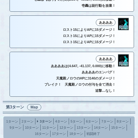
壱轟は副行動を放棄！
ああああ
ロスト15によりAPに15ダメージ！
ロスト15によりAPに15ダメージ！
ロスト15によりAPに15ダメージ！
ああああ
ああああは(4.647, -41.137, 0.000)に移動！
ああああのエンバグ！
天魔殿ノロウのHPに3140のダメージ！
ブレイク！ 天魔殿ノロウの付与を全て消去！
追撃…なし！
第3ターン
Map
1ターン
2ターン
3ターン
4ターン
5ターン
6ターン
7ターン
8ターン
9ターン
10ターン
11ターン
12ターン
13ターン
14ターン
15ターン
16ターン
17ターン
18ターン
戦闘終了