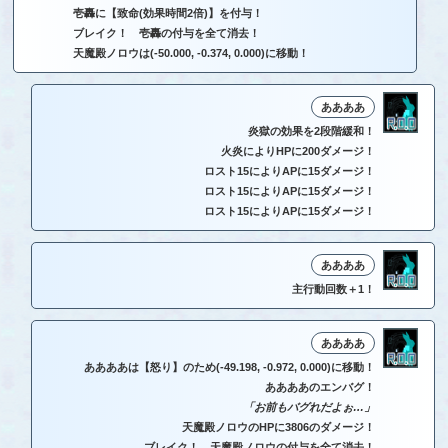
壱轟に【致命(効果時間2倍)】を付与！
ブレイク！ 壱轟の付与を全て消去！
天魔殿ノロウは(-50.000, -0.374, 0.000)に移動！
ああああ
炎獄の効果を2段階緩和！
火炎によりHPに200ダメージ！
ロスト15によりAPに15ダメージ！
ロスト15によりAPに15ダメージ！
ロスト15によりAPに15ダメージ！
ああああ
主行動回数＋1！
ああああ
ああああは【怒り】のため(-49.198, -0.972, 0.000)に移動！
ああああのエンバグ！
「お前もバグれだよぉ…」
天魔殿ノロウのHPに3806のダメージ！
ブレイク！ 天魔殿ノロウの付与を全て消去！