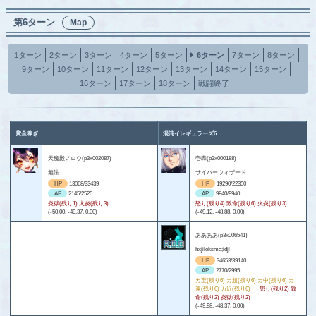
第6ターン
Map
1ターン
2ターン
3ターン
4ターン
5ターン
6ターン
7ターン
8ターン
9ターン
10ターン
11ターン
12ターン
13ターン
14ターン
15ターン
16ターン
17ターン
18ターン
戦闘終了
賞金稼ぎ
混沌イレギュラーズ6
天魔殿ノロウ(p3x002087)
壱轟(p3x000188)
無法
サイバーウィザード
HP
13068/33439
HP
19290/22350
AP
2145/2520
AP
9840/9940
炎獄(残り1) 火炎(残り3)
怒り(残り4) 致命(残り6) 火炎(残り3)
(-50.00, -49.37, 0.00)
(-49.12, -48.88, 0.00)
ああああ(p3x006541)
hxjileksma;idjl
HP
34653/39140
AP
2770/2995
カ至(残り6) カ超(残り6) カ中(残り6) カ
遠(残り6) カ近(残り6)
怒り(残り2) 致
命(残り2) 炎獄(残り2)
(-49.98, -48.37, 0.00)