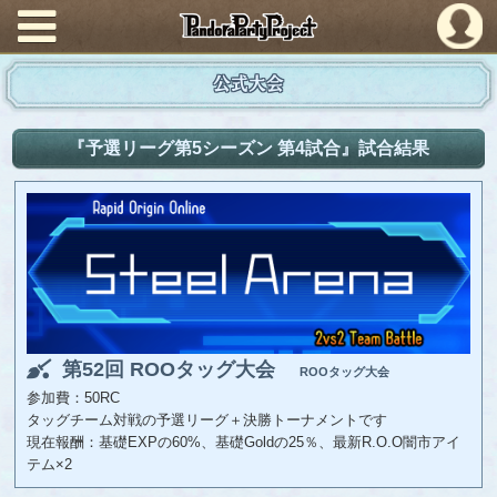
PandoraPartyProject
公式大会
『予選リーグ第5シーズン 第4試合』試合結果
第52回 ROOタッグ大会
ROOタッグ大会
参加費：50RC
タッグチーム対戦の予選リーグ＋決勝トーナメントです
現在報酬：基礎EXPの60%、基礎Goldの25％、最新R.O.O闇市アイ
テム×2