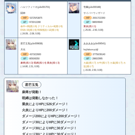
ハルツフィーネ(p3x001701)
壱轟(p3x000188)
闘神
サイバーウィザード
HP
53725/53875
HP
20017/22350
AP
9720/12280
AP
9865/9940
命中+30(残り6) クリティカル+8(残り6)
業炎(残り1)
EXA+15(残り6) 特殊抵抗+12(残り6)
(-25.00, -2.50, 0.00)
(-24.09, -2.08, 0.00)
星芒玉兎(p3x009838)
ああああ(p3x006541)
月光
hxjileksma;idjl
HP
4373/22600
HP
37750/39140
AP
8050/8350
AP
2860/2995
麻痺(残り3) 呪縛(残り4) 業炎(残り3)
カ超(残り7) カ中(残り7) カ遠(残り7) カ
(-14.80, 1.51, 0.00)
近(残り7)
(-15.00, 2.50, 0.00)
星芒玉兎
麻痺が発動！
呪縛は発動しなかった！
業炎によりHPに526ダメージ！
火炎によりHPに200ダメージ！
ダメージ200によりHPに200ダメージ！
ダメージ30によりHPに30ダメージ！
ダメージ30によりHPに30ダメージ！
ダメージ30によりHPに30ダメージ！