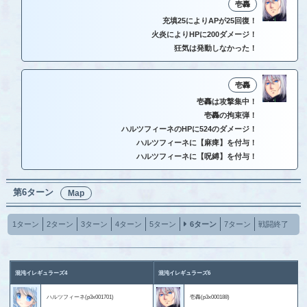
壱轟
充填25によりAPが25回復！
火炎によりHPに200ダメージ！
狂気は発動しなかった！
壱轟
壱轟は攻撃集中！
壱轟の拘束弾！
ハルツフィーネのHPに524のダメージ！
ハルツフィーネに【麻痺】を付与！
ハルツフィーネに【呪縛】を付与！
第6ターン
Map
1ターン
2ターン
3ターン
4ターン
5ターン
6ターン
7ターン
戦闘終了
混沌イレギュラーズ4
混沌イレギュラーズ6
ハルツフィーネ(p3x001701)
壱轟(p3x000188)