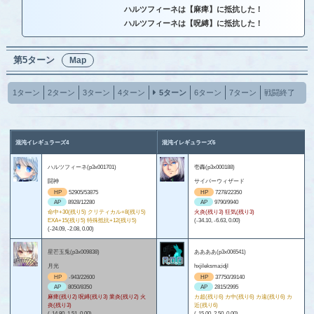
ハルツフィーネは【麻痺】に抵抗した！
ハルツフィーネは【呪縛】に抵抗した！
第5ターン
Map
1ターン
2ターン
3ターン
4ターン
5ターン
6ターン
7ターン
戦闘終了
混沌イレギュラーズ4
混沌イレギュラーズ6
ハルツフィーネ(p3x001701)
壱轟(p3x000188)
闘神
サイバーウィザード
HP
52905/53875
HP
7278/22350
AP
8928/12280
AP
9790/9940
命中+30(残り5) クリティカル+8(残り5)
火炎(残り3) 狂気(残り3)
EXA+15(残り5) 特殊抵抗+12(残り5)
(-34.10, -6.63, 0.00)
(-24.09, -2.08, 0.00)
星芒玉兎(p3x009838)
ああああ(p3x006541)
月光
hxjileksma;idjl
HP
-943/22600
HP
37750/39140
AP
8050/8350
AP
2815/2995
麻痺(残り2) 呪縛(残り3) 業炎(残り2) 火
カ超(残り6) カ中(残り6) カ遠(残り6) カ
炎(残り3)
近(残り6)
(-14.80, 1.51, 0.00)
(-15.00, 2.50, 0.00)