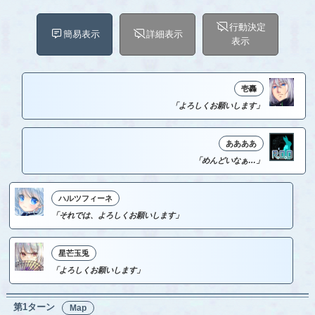
行動決定
簡易表示
詳細表示
表示
壱轟
「よろしくお願いします」
ああああ
「めんどいなぁ…」
ハルツフィーネ
「それでは、よろしくお願いします」
星芒玉兎
「よろしくお願いします」
第1ターン
Map