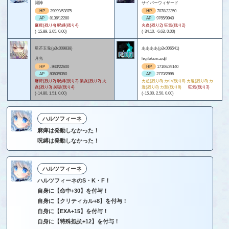
闘神
サイバーウィザード
HP
39099/53875
HP
7078/22350
AP
8136/12280
AP
9765/9940
麻痺(残り4) 呪縛(残り4)
火炎(残り2) 狂気(残り2)
(-15.89, 2.05, 0.00)
(-34.10, -6.63, 0.00)
星芒玉兎(p3x009838)
ああああ(p3x006541)
月光
hxjileksma;idjl
HP
-943/22600
HP
17106/39140
AP
8050/8350
AP
2770/2995
麻痺(残り2) 呪縛(残り3) 業炎(残り2) 火
カ超(残り8) カ中(残り8) カ遠(残り8) カ
炎(残り3) 炎獄(残り4)
近(残り8) カ至(残り8)
狂気(残り3)
(-14.80, 1.51, 0.00)
(-15.00, 2.50, 0.00)
ハルツフィーネ
麻痺は発動しなかった！
呪縛は発動しなかった！
ハルツフィーネ
ハルツフィーネのS・K・F！
自身に【命中+30】を付与！
自身に【クリティカル+8】を付与！
自身に【EXA+15】を付与！
自身に【特殊抵抗+12】を付与！