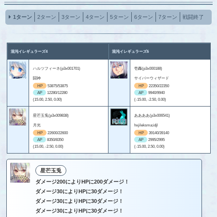
1ターン
2ターン
3ターン
4ターン
5ターン
6ターン
7ターン
戦闘終了
混沌イレギュラーズ4
混沌イレギュラーズ6
ハルツフィーネ(p3x001701)
壱轟(p3x000188)
闘神
サイバーウィザード
HP
53875/53875
HP
22350/22350
AP
12280/12280
AP
9940/9940
(15.00, 2.50, 0.00)
(-15.00, -2.50, 0.00)
星芒玉兎(p3x009838)
ああああ(p3x006541)
月光
hxjileksma;idjl
HP
22600/22600
HP
39140/39140
AP
8350/8350
AP
2995/2995
(15.00, -2.50, 0.00)
(-15.00, 2.50, 0.00)
星芒玉兎
ダメージ200によりHPに200ダメージ！
ダメージ30によりHPに30ダメージ！
ダメージ30によりHPに30ダメージ！
ダメージ30によりHPに30ダメージ！