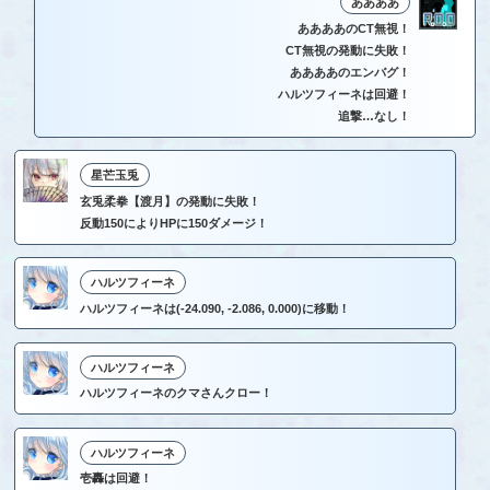
ああああ
ああああのCT無視！
CT無視の発動に失敗！
ああああのエンバグ！
ハルツフィーネは回避！
追撃…なし！
星芒玉兎
玄兎柔拳【渡月】の発動に失敗！
反動150によりHPに150ダメージ！
ハルツフィーネ
ハルツフィーネは(-24.090, -2.086, 0.000)に移動！
ハルツフィーネ
ハルツフィーネのクマさんクロー！
ハルツフィーネ
壱轟は回避！