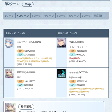
第2ターン
Map
1ターン
2ターン
3ターン
4ターン
5ターン
6ターン
7ターン
戦闘終了
混沌イレギュラーズ4
混沌イレギュラーズ6
ハルツフィーネ(p3x001701)
壱轟(p3x000188)
闘神
サイバーウィザード
HP
53875/53875
HP
21063/22350
AP
11430/12280
AP
9940/9940
命中+30(残り8) クリティカル+8(残り8)
業炎(残り3)
EXA+15(残り8) 特殊抵抗+12(残り8)
(-25.00, -2.50, 0.00)
(15.00, 2.50, 0.00)
星芒玉兎(p3x009838)
ああああ(p3x006541)
月光
hxjileksma;idjl
HP
16812/22600
HP
37750/39140
AP
8250/8350
AP
2950/2995
(-14.00, -2.50, 0.00)
カ至(残り8) カ超(残り8) カ中(残り8) カ
遠(残り8) カ近(残り8)
(-15.00, 2.50, 0.00)
星芒玉兎