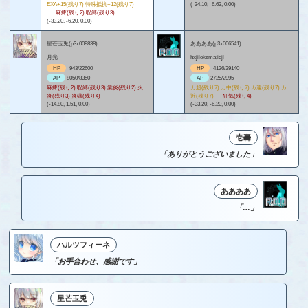
EXA+15(残り7) 特殊抵抗+12(残り7)
(-34.10, -6.63, 0.00)
麻痺(残り2) 呪縛(残り3)
(-33.20, -6.20, 0.00)
星芒玉兎(p3x009838)
ああああ(p3x006541)
月光
hxjileksma;idjl
HP
-943/22600
HP
-4126/39140
AP
8050/8350
AP
2725/2995
麻痺(残り2) 呪縛(残り3) 業炎(残り2) 火
カ超(残り7) カ中(残り7) カ遠(残り7) カ
炎(残り3) 炎獄(残り4)
近(残り7)
狂気(残り4)
(-14.80, 1.51, 0.00)
(-33.20, -6.20, 0.00)
壱轟
「ありがとうございました」
ああああ
「…」
ハルツフィーネ
「お手合わせ、感謝です」
星芒玉兎