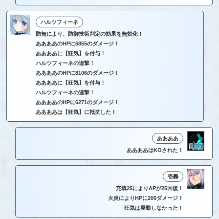
ハルツフィーネ
防無により、防御技術判定の効果を無効化！
ああああのHPに6855のダメージ！
ああああに【狂気】を付与！
ハルツフィーネの追撃！
ああああのHPに8106のダメージ！
ああああに【狂気】を付与！
ハルツフィーネの連撃！
ああああのHPに6271のダメージ！
ああああは【狂気】に抵抗した！
ああああ
ああああはKOされた！
壱轟
充填25によりAPが25回復！
火炎によりHPに200ダメージ！
狂気は発動しなかった！