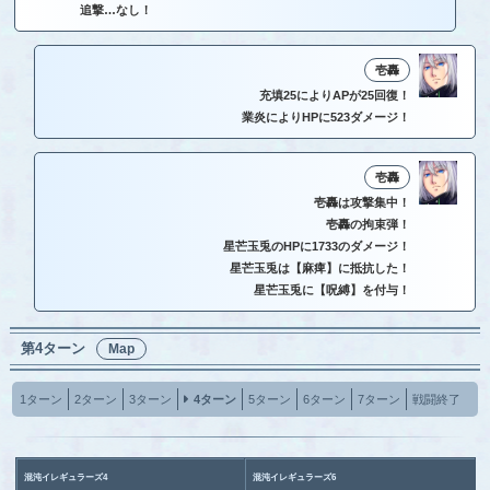
追撃…なし！
壱轟
充填25によりAPが25回復！
業炎によりHPに523ダメージ！
壱轟
壱轟は攻撃集中！
壱轟の拘束弾！
星芒玉兎のHPに1733のダメージ！
星芒玉兎は【麻痺】に抵抗した！
星芒玉兎に【呪縛】を付与！
第4ターン
Map
1ターン
2ターン
3ターン
4ターン
5ターン
6ターン
7ターン
戦闘終了
混沌イレギュラーズ4
混沌イレギュラーズ6