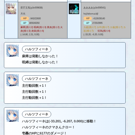
星芒玉兎(p3x009838)
ああああ(p3x006541)
月光
hxjileksma;idjl
HP
-943/22600
HP
-4126/39140
AP
8050/8350
AP
2725/2995
麻痺(残り2) 呪縛(残り3) 業炎(残り2) 火
カ超(残り7) カ中(残り7) カ遠(残り7) カ
炎(残り3) 炎獄(残り4)
近(残り7)
狂気(残り4)
(-14.80, 1.51, 0.00)
(-33.20, -6.20, 0.00)
ハルツフィーネ
麻痺は発動しなかった！
呪縛は発動しなかった！
ハルツフィーネ
主行動回数＋1！
主行動回数＋1！
主行動回数＋1！
ハルツフィーネ
ハルツフィーネは(-33.201, -6.207, 0.000)に移動！
ハルツフィーネのクマさんクロー！
壱轟のHPに6177のダメージ！