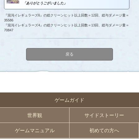
「ありがとうございました」
『混沌イレギュラーズ6』の総クリーンヒット以上回数＝12回、総与ダメージ量＝
35586
『混沌イレギュラーズ4』の総クリーンヒット以上回数＝13回、総与ダメージ量＝
70847
戻る
ゲームガイド
世界観
サイドストーリー
ゲームマニュアル
初めての方へ