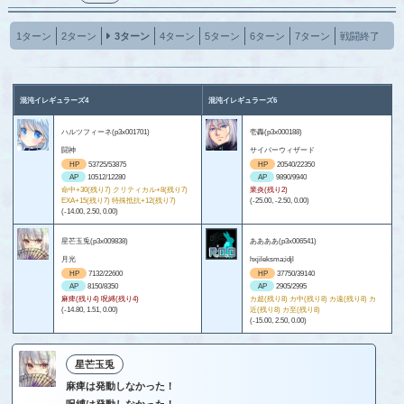
1ターン
2ターン
3ターン
4ターン
5ターン
6ターン
7ターン
戦闘終了
混沌イレギュラーズ4
混沌イレギュラーズ6
ハルツフィーネ(p3x001701)
壱轟(p3x000188)
闘神
サイバーウィザード
HP
53725/53875
HP
20540/22350
AP
10512/12280
AP
9890/9940
命中+30(残り7) クリティカル+8(残り7)
業炎(残り2)
EXA+15(残り7) 特殊抵抗+12(残り7)
(-25.00, -2.50, 0.00)
(-14.00, 2.50, 0.00)
星芒玉兎(p3x009838)
ああああ(p3x006541)
月光
hxjileksma;idjl
HP
7132/22600
HP
37750/39140
AP
8150/8350
AP
2905/2995
麻痺(残り4) 呪縛(残り4)
カ超(残り8) カ中(残り8) カ遠(残り8) カ
(-14.80, 1.51, 0.00)
近(残り8) カ至(残り8)
(-15.00, 2.50, 0.00)
星芒玉兎
麻痺は発動しなかった！
呪縛は発動しなかった！