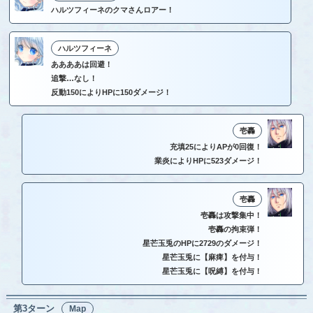
ハルツフィーネのクマさんロアー！
ハルツフィーネ
ああああは回避！
追撃…なし！
反動150によりHPに150ダメージ！
壱轟
充填25によりAPが0回復！
業炎によりHPに523ダメージ！
壱轟
壱轟は攻撃集中！
壱轟の拘束弾！
星芒玉兎のHPに2729のダメージ！
星芒玉兎に【麻痺】を付与！
星芒玉兎に【呪縛】を付与！
第3ターン
Map