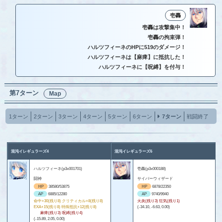
壱轟
壱轟は攻撃集中！
壱轟の拘束弾！
ハルツフィーネのHPに519のダメージ！
ハルツフィーネは【麻痺】に抵抗した！
ハルツフィーネに【呪縛】を付与！
第7ターン
Map
1ターン
2ターン
3ターン
4ターン
5ターン
6ターン
7ターン
戦闘終了
混沌イレギュラーズ4
混沌イレギュラーズ6
ハルツフィーネ(p3x001701)
壱轟(p3x000188)
闘神
サイバーウィザード
HP
38580/53875
HP
6878/22350
AP
6885/12280
AP
9740/9940
命中+30(残り8) クリティカル+8(残り8)
火炎(残り3) 狂気(残り1)
EXA+15(残り8) 特殊抵抗+12(残り8)
(-34.10, -6.63, 0.00)
麻痺(残り3) 呪縛(残り4)
(-15.89, 2.05, 0.00)