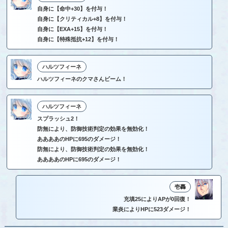
自身に【命中+30】を付与！
自身に【クリティカル+8】を付与！
自身に【EXA+15】を付与！
自身に【特殊抵抗+12】を付与！
ハルツフィーネ
ハルツフィーネのクマさんビーム！
ハルツフィーネ
スプラッシュ2！
防無により、防御技術判定の効果を無効化！
ああああのHPに695のダメージ！
防無により、防御技術判定の効果を無効化！
ああああのHPに695のダメージ！
壱轟
充填25によりAPが0回復！
業炎によりHPに523ダメージ！