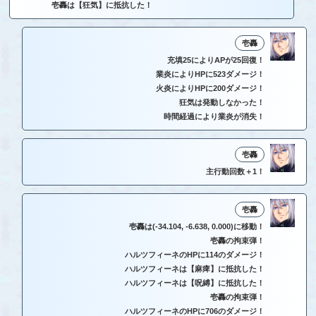
壱轟は【狂気】に抵抗した！
壱轟
充填25によりAPが25回復！
業炎によりHPに523ダメージ！
火炎によりHPに200ダメージ！
狂気は発動しなかった！
時間経過により業炎が消失！
壱轟
主行動回数＋1！
壱轟
壱轟は(-34.104, -6.638, 0.000)に移動！
壱轟の拘束弾！
ハルツフィーネのHPに114のダメージ！
ハルツフィーネは【麻痺】に抵抗した！
ハルツフィーネは【呪縛】に抵抗した！
壱轟の拘束弾！
ハルツフィーネのHPに706のダメージ！