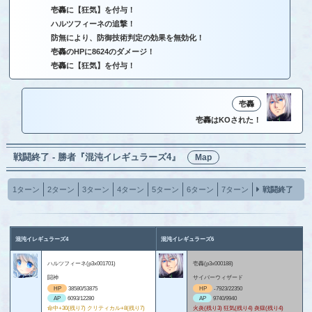
壱轟に【狂気】を付与！
ハルツフィーネの追撃！
防無により、防御技術判定の効果を無効化！
壱轟のHPに8624のダメージ！
壱轟に【狂気】を付与！
壱轟
壱轟はKOされた！
戦闘終了 - 勝者『混沌イレギュラーズ4』
Map
1ターン
2ターン
3ターン
4ターン
5ターン
6ターン
7ターン
戦闘終了
混沌イレギュラーズ4
混沌イレギュラーズ6
ハルツフィーネ(p3x001701)
壱轟(p3x000188)
闘神
サイバーウィザード
HP
38580/53875
HP
-7923/22350
AP
6093/12280
AP
9740/9940
命中+30(残り7) クリティカル+8(残り7)
火炎(残り3) 狂気(残り4) 炎獄(残り4)