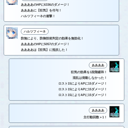
ああああのHPに6336のダメージ！
ああああに【狂気】を付与！
ハルツフィーネの連撃！
ハルツフィーネ
防無により、防御技術判定の効果を無効化！
ああああのHPに5057のダメージ！
ああああは【狂気】に抵抗した！
ああああ
狂気の効果を1段階緩和！
混乱は発動しなかった！
ロスト15によりAPに15ダメージ！
ロスト15によりAPに15ダメージ！
ロスト15によりAPに15ダメージ！
ああああ
主行動回数＋1！