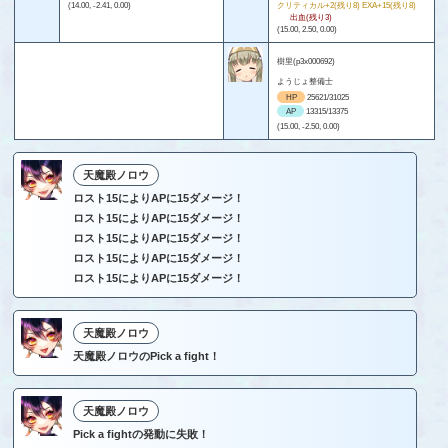
(14.00, -2.41, 0.00)
クリティカル+2(残り8) EXA+15(残り8)
出血(残り3)
(15.00, 2.50, 0.00)
樹里(p3x000692)
ようじょ整備士
HP
25621/31025
AP
13315/13375
(15.00, -2.50, 0.00)
天魔殿ノロウ
ロスト15によりAPに15ダメージ！
ロスト15によりAPに15ダメージ！
ロスト15によりAPに15ダメージ！
ロスト15によりAPに15ダメージ！
ロスト15によりAPに15ダメージ！
天魔殿ノロウ
天魔殿ノロウのPick a fight！
天魔殿ノロウ
Pick a fightの発動に失敗！