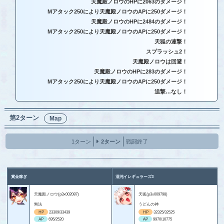
天魔殿ノロウのHPに2063のダメージ！
Mアタック250により天魔殿ノロウのAPに250ダメージ！
天魔殿ノロウのHPに2484のダメージ！
Mアタック250により天魔殿ノロウのAPに250ダメージ！
天狐の連撃！
スプラッシュ2！
天魔殿ノロウは回避！
天魔殿ノロウのHPに283のダメージ！
Mアタック250により天魔殿ノロウのAPに250ダメージ！
追撃…なし！
第2ターン
Map
1ターン
2ターン
戦闘終了
賞金稼ぎ
混沌イレギュラーズ3
天魔殿ノロウ(p3x002087)
天狐(p3x009798)
無法
うどんの神
HP
23309/33439
HP
32325/32525
AP
695/2520
AP
9970/10775