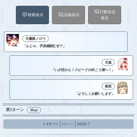
行動決定
簡易表示
詳細表示
表示
天魔殿ノロウ
「んじゃ、手加減頼むぜ？」
天狐
「いざ往かん！スピードの向こう側へ！」
樹里
「よろしくお願いします」
第1ターン
Map
1ターン
2ターン
戦闘終了