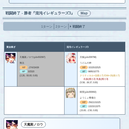
戦闘終了 - 勝者『混沌イレギュラーズ3』
Map
1ターン
2ターン
戦闘終了
賞金稼ぎ
混沌イレギュラーズ3
天魔殿ノロウ(p3x002087)
天狐(p3x009798)
無法
うどんの神
HP
-274/33439
HP
31525/32525
AP
0/2520
AP
9895/10775
(2.28, -50.00, 0.00)
クリティカル+2(残り7) EXA+15(残り7)
出血(残り2) 失血(残り3)
(5.58, -36.37, 0.00)
樹里(p3x000692)
ようじょ整備士
HP
25621/31025
AP
13315/13375
(15.00, -2.50, 0.00)
天魔殿ノロウ