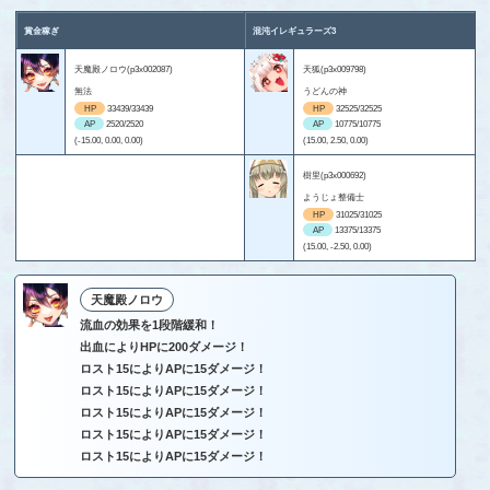
賞金稼ぎ
混沌イレギュラーズ3
天魔殿ノロウ(p3x002087)
天狐(p3x009798)
無法
うどんの神
HP
33439/33439
HP
32525/32525
AP
2520/2520
AP
10775/10775
(-15.00, 0.00, 0.00)
(15.00, 2.50, 0.00)
樹里(p3x000692)
ようじょ整備士
HP
31025/31025
AP
13375/13375
(15.00, -2.50, 0.00)
天魔殿ノロウ
流血の効果を1段階緩和！
出血によりHPに200ダメージ！
ロスト15によりAPに15ダメージ！
ロスト15によりAPに15ダメージ！
ロスト15によりAPに15ダメージ！
ロスト15によりAPに15ダメージ！
ロスト15によりAPに15ダメージ！