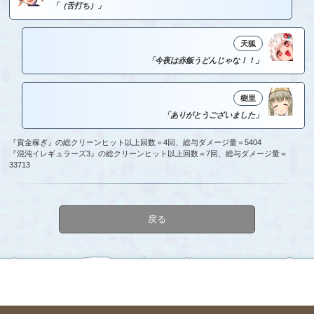
「（舌打ち）」
天狐
「今夜は赤飯うどんじゃな！！」
樹里
「ありがとうございました」
『賞金稼ぎ』の総クリーンヒット以上回数＝4回、総与ダメージ量＝5404
『混沌イレギュラーズ3』の総クリーンヒット以上回数＝7回、総与ダメージ量＝
33713
戻る