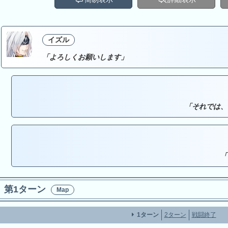
イズル
「よろしくお願いします」
「それでは、
「
第1ターン
Map
1ターン
2ターン
戦闘終了