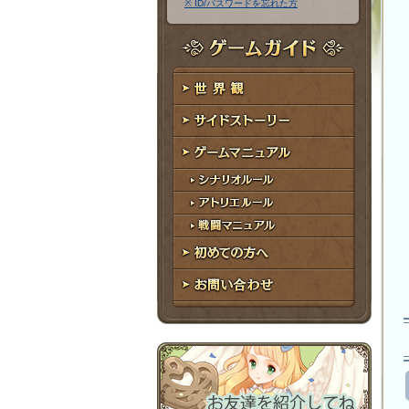
※ ID/パスワードを忘れた方
ア
ワ
ド
ー
レ
ド
ゲームガイド
ス
世界観
サイドストーリー
ゲームマニュアル
シナリオルール
アトリエルール
戦闘マニュアル
初めての方へ
お問い合わせ