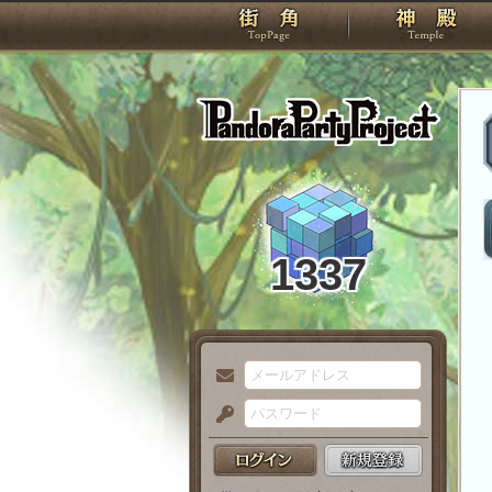
TOP
Pando
1337
メ
ー
パ
ル
ス