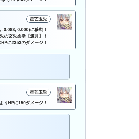
星芒玉兎
 -0.083, 0.000)に移動！
兎の玄兎柔拳【渡月】！
HPに2353のダメージ！
星芒玉兎
によりHPに150ダメージ！