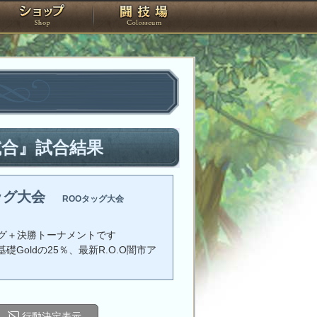
スタジオ
ショップ
闘技場
試合』試合結果
ッグ大会
ROOタッグ大会
グ＋決勝トーナメントです
礎Goldの25％、最新R.O.O闇市ア
行動決定表示