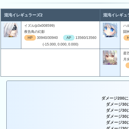
混沌イレギュラーズ2
混沌イレギュ
イズル(p3x008599)
ハル
夜告鳥の幻影
闘
HP
30940/30940
AP
13560/13560
(-15.000, 0.000, 0.000)
星芒
月
ダメージ200に
ダメージ30
ダメージ30
ダメージ30
ダメージ30
ダメージ30