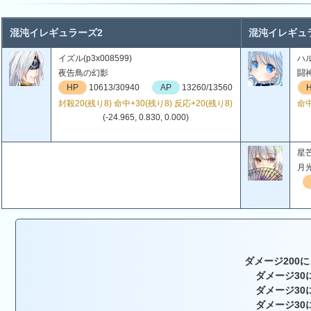
混沌イレギュラーズ2
混沌イレギュ
イズル(p3x008599)
ハル
夜告鳥の幻影
闘
HP
10613/30940
AP
13260/13560
封殺20(残り8) 命中+30(残り8) 反応+20(残り8)
命中
(-24.965, 0.830, 0.000)
星芒
月
ダメージ200に
ダメージ30
ダメージ30
ダメージ30