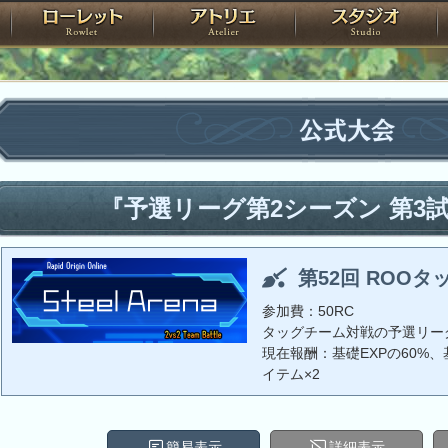
神殿
ローレット
アトリエ
raPartyProject
公式大会
『予選リーグ第2シーズン 第3
第52回 ROOタ
参加費：50RC
タッグチーム対戦の予選リー
現在報酬：基礎EXPの60%、基
イテム×2
簡易表示
詳細表示