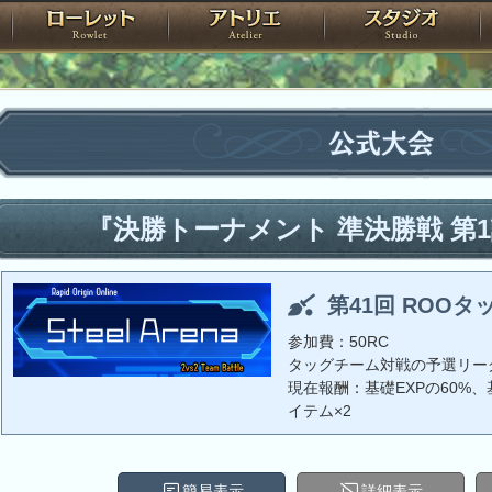
神殿
ローレット
アトリエ
raPartyProject
公式大会
『決勝トーナメント 準決勝戦 第
第41回 ROOタ
参加費：50RC
タッグチーム対戦の予選リー
現在報酬：基礎EXPの60%、基
イテム×2
簡易表示
詳細表示