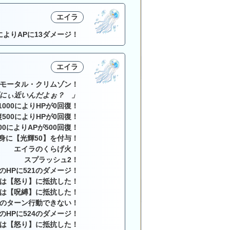
エイラ
によりAPに13ダメージ！
エイラ
モータル・クリムゾン！
にぃ近いんだよぉ？ 」
1000によりHPが0回復！
復500によりHPが0回復！
00によりAPが500回復！
身に【光輝50】を付与！
エイラのくらげ火！
スプラッシュ2！
のHPに521のダメージ！
は【怒り】に抵抗した！
は【呪縛】に抵抗した！
のターン行動できない！
のHPに524のダメージ！
は【怒り】に抵抗した！