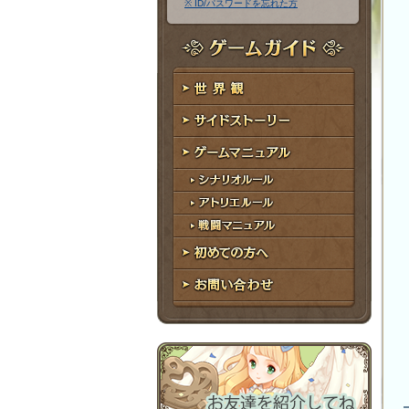
※ ID/パスワードを忘れた方
ア
ワ
ド
ー
レ
ド
ゲームガイド
ス
世界観
サイドストーリー
ゲームマニュアル
シナリオルール
アトリエルール
戦闘マニュアル
初めての方へ
お問い合わせ