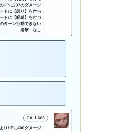
のHPに237のダメージ！
ートに【怒り】を付与！
ートに【呪縛】を付与！
のターン行動できない！
追撃…なし！
CALL666
よりHPに400ダメージ！