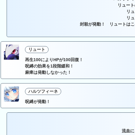
リュート
リュ
リュ
封殺が発動！ リュートはこ
リュート
再生100によりHPが100回復！
呪縛の効果を1段階緩和！
麻痺は発動しなかった！
ハルツフィーネ
呪縛が発動！
流血に