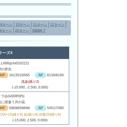
9ターン
10ターン
11ターン
12ターン
19ターン
20ターン
戦闘終了
ラーズ4
L666(p3x010222)
望の穿光
HP
16135/16565
AP
8130/8180
流血(残り3)
(-15.000, -2.500, 0.000)
ラ(p3x008595)
底に揺蕩う月の花
HP
58698/58698
AP
5451/7090
EXA+15(残り8) 反(残り8) 封殺20(残り8)
(-15.000, 2.500, 0.000)