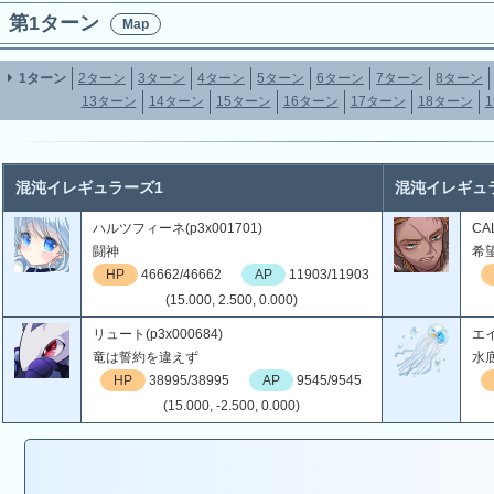
第1ターン
Map
1ターン
2ターン
3ターン
4ターン
5ターン
6ターン
7ターン
8ターン
13ターン
14ターン
15ターン
16ターン
17ターン
18ターン
混沌イレギュラーズ1
混沌イレギュ
ハルツフィーネ(p3x001701)
CAL
闘神
希
HP
46662/46662
AP
11903/11903
(15.000, 2.500, 0.000)
リュート(p3x000684)
エイ
竜は誓約を違えず
水
HP
38995/38995
AP
9545/9545
(15.000, -2.500, 0.000)