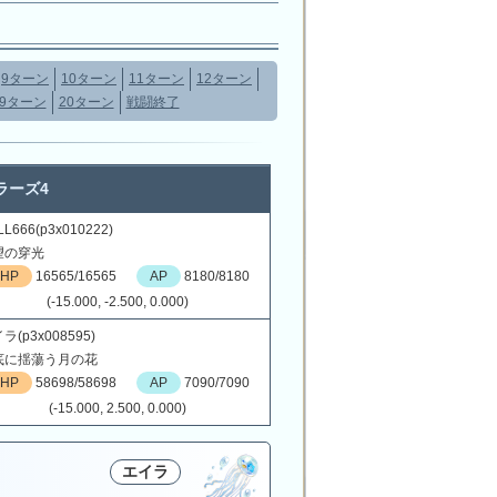
9ターン
10ターン
11ターン
12ターン
19ターン
20ターン
戦闘終了
ラーズ4
L666(p3x010222)
望の穿光
HP
16565/16565
AP
8180/8180
(-15.000, -2.500, 0.000)
ラ(p3x008595)
底に揺蕩う月の花
HP
58698/58698
AP
7090/7090
(-15.000, 2.500, 0.000)
エイラ