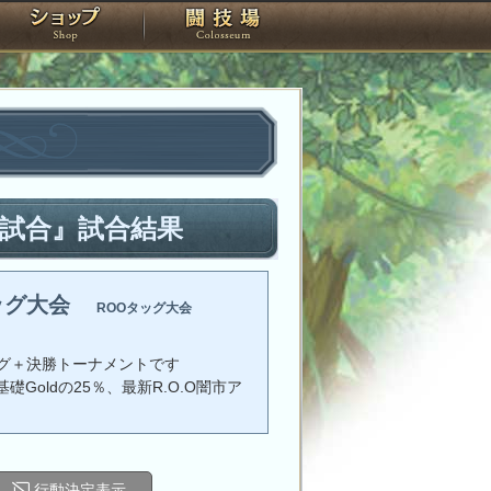
スタジオ
ショップ
闘技場
1試合』試合結果
ッグ大会
ROOタッグ大会
グ＋決勝トーナメントです
礎Goldの25％、最新R.O.O闇市ア
行動決定表示