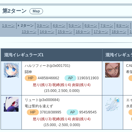
第2ターン
Map
1ターン
2ターン
3ターン
4ターン
5ターン
6ターン
7ターン
8ターン
13ターン
14ターン
15ターン
16ターン
17ターン
18ターン
混沌イレギュラーズ1
混沌イレギュ
ハルツフィーネ(p3x001701)
CAL
闘神
希
HP
44858/46662
AP
11903/11903
怒り(残り3) 呪縛(残り4) 炎獄(残り4)
(15.000, 2.500, 0.000)
リュート(p3x000684)
エイ
竜は誓約を違えず
水
HP
37818/38995
AP
9545/9545
怒り(残り3) 呪縛(残り4) 炎獄(残り4)
(15.000, -2.500, 0.000)