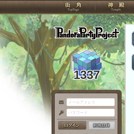
TOP
Pando
1337
メ
ー
パ
ル
ス