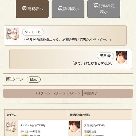
行動決定
簡易表示
詳細表示
表示
Я・Ｅ・Ｄ
「そろそろ始めるよっか。お腹が空いて来たんだ（ぐー）」
天目 錬
「さて、試し打ちとするか」
第1ターン
Map
1ターン
2ターン
3ターン
戦闘終了
赤ずきん
陰陽鍛冶師の挑戦
Я・Ｅ・Ｄ(p3p009532)
天目 錬(p3p008364)
赤い頭巾の断罪狼
陰陽鍛冶師