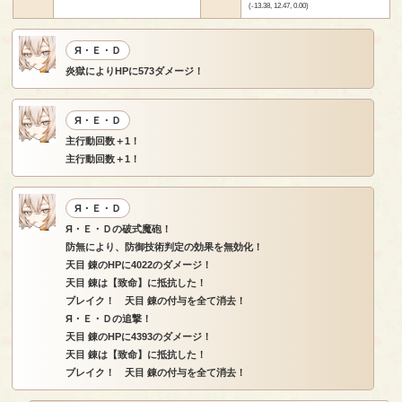
(-13.38, 12.47, 0.00)
Я・Ｅ・Ｄ
炎獄によりHPに573ダメージ！
Я・Ｅ・Ｄ
主行動回数＋1！
主行動回数＋1！
Я・Ｅ・Ｄ
Я・Ｅ・Ｄの破式魔砲！
防無により、防御技術判定の効果を無効化！
天目 錬のHPに4022のダメージ！
天目 錬は【致命】に抵抗した！
ブレイク！ 天目 錬の付与を全て消去！
Я・Ｅ・Ｄの追撃！
天目 錬のHPに4393のダメージ！
天目 錬は【致命】に抵抗した！
ブレイク！ 天目 錬の付与を全て消去！