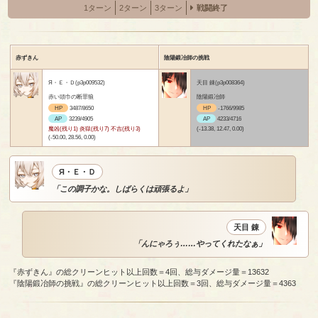
1ターン
2ターン
3ターン
戦闘終了
赤ずきん
陰陽鍛冶師の挑戦
Я・Ｅ・Ｄ(p3p009532)
天目 錬(p3p008364)
赤い頭巾の断罪狼
陰陽鍛冶師
HP
3487/8650
HP
-1766/9985
AP
3239/4905
AP
4233/4716
魔凶(残り1) 炎獄(残り7) 不吉(残り3)
(-13.38, 12.47, 0.00)
(-50.00, 28.56, 0.00)
Я・Ｅ・Ｄ
「この調子かな。しばらくは頑張るよ」
天目 錬
「んにゃろぅ……やってくれたなぁ」
『赤ずきん』の総クリーンヒット以上回数＝4回、総与ダメージ量＝13632
『陰陽鍛冶師の挑戦』の総クリーンヒット以上回数＝3回、総与ダメージ量＝4363