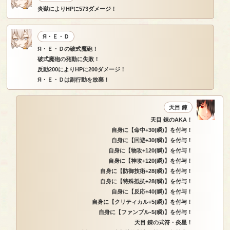
炎獄によりHPに573ダメージ！
Я・Ｅ・Ｄ
Я・Ｅ・Ｄの破式魔砲！
破式魔砲の発動に失敗！
反動200によりHPに200ダメージ！
Я・Ｅ・Ｄは副行動を放棄！
天目 錬
天目 錬のAKA！
自身に【命中+30(瞬)】を付与！
自身に【回避+30(瞬)】を付与！
自身に【物攻+120(瞬)】を付与！
自身に【神攻+120(瞬)】を付与！
自身に【防御技術+28(瞬)】を付与！
自身に【特殊抵抗+28(瞬)】を付与！
自身に【反応+40(瞬)】を付与！
自身に【クリティカル+5(瞬)】を付与！
自身に【ファンブル-5(瞬)】を付与！
天目 錬の式符・炎星！