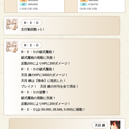
HP
8650/8650
HP
9985/9985
AP
4905/4905
AP
4716/4716
(-15.00, 0.00, 0.00)
(15.00, 0.00, 0.00)
Я・Ｅ・Ｄ
主行動回数＋1！
Я・Ｅ・Ｄ
Я・Ｅ・Ｄの破式魔砲！
破式魔砲の発動に失敗！
反動200によりHPに200ダメージ！
Я・Ｅ・Ｄの破式魔砲！
天目 錬のHPに3450のダメージ！
天目 錬は【致命】に抵抗した！
ブレイク！ 天目 錬の付与を全て消去！
Я・Ｅ・Ｄの追撃！
破式魔砲の発動に失敗！
反動200によりHPに200ダメージ！
Я・Ｅ・Ｄは(-50.000, 28.566, 0.000)に移動！
天目 錬