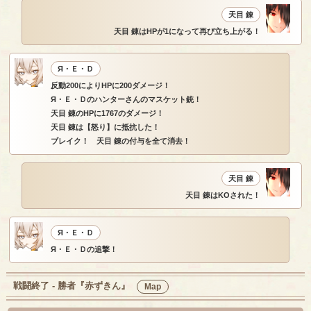
天目 錬
天目 錬はHPが1になって再び立ち上がる！
Я・Ｅ・Ｄ
反動200によりHPに200ダメージ！
Я・Ｅ・Ｄのハンターさんのマスケット銃！
天目 錬のHPに1767のダメージ！
天目 錬は【怒り】に抵抗した！
ブレイク！ 天目 錬の付与を全て消去！
天目 錬
天目 錬はKOされた！
Я・Ｅ・Ｄ
Я・Ｅ・Ｄの追撃！
戦闘終了 - 勝者『赤ずきん』
Map