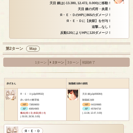
天目 錬は(-13.380, 12.472, 0.000)に移動！
天目 錬の式符・炎星！
Я・Ｅ・ＤのHPに865のダメージ！
Я・Ｅ・Ｄに【炎獄】を付与！
追撃…なし！
反動120によりHPに120ダメージ！
第2ターン
Map
1ターン
2ターン
3ターン
戦闘終了
赤ずきん
陰陽鍛冶師の挑戦
Я・Ｅ・Ｄ(p3p009532)
天目 錬(p3p008364)
赤い頭巾の断罪狼
陰陽鍛冶師
HP
7385/8650
HP
6415/9985
AP
4085/4905
AP
4578/4716
魔凶(残り3) 炎獄(残り4)
(-13.38, 12.47, 0.00)
(-50.00, 28.56, 0.00)
Я・Ｅ・Ｄ