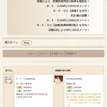
防無により、防御技術判定の効果を無効化！
Я・Ｅ・ＤのHPに1197のダメージ！
Я・Ｅ・Ｄに【炎獄】を付与！
天目 錬の追撃！
Я・Ｅ・ＤのHPに1155のダメージ！
Я・Ｅ・Ｄに【炎獄(効果時間2倍)】を付与！
反動120によりHPに120ダメージ！
第3ターン
Map
1ターン
2ターン
3ターン
戦闘終了
赤ずきん
陰陽鍛冶師の挑戦
Я・Ｅ・Ｄ(p3p009532)
天目 錬(p3p008364)
赤い頭巾の断罪狼
陰陽鍛冶師
HP
4260/8650
HP
6295/9985
AP
3662/4905
AP
4233/4716
魔凶(残り2) 炎獄(残り8) 不吉(残り3)
命中+30(残り1) 回避+30(残り1) 物攻+120
(-50.00, 28.56, 0.00)
(残り1) 神攻+120(残り1) 防御技術+28(残
り1) 特殊抵抗+28(残り1) 反応+40(残り1)
クリティカル+5(残り1) ファンブル-5(残
り1)